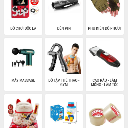
ĐỒ CHƠI ĐỘC LẠ
ĐÈN PIN
PHỤ KIỆN ĐỒ PHƯỢT
MÁY MASSAGE
ĐỒ TẬP THỂ THAO -
CẠO RÂU - LÀM
GYM
MÓNG - LÀM TÓC