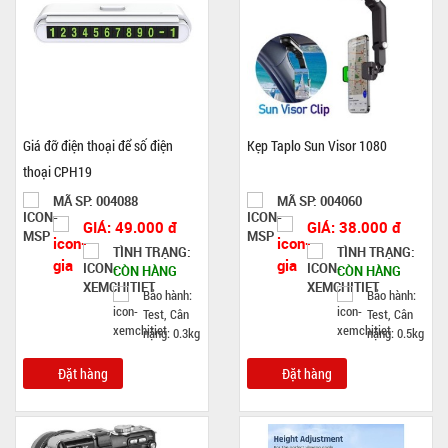
Giá đỡ điện thoại để số điện
Kẹp Taplo Sun Visor 1080
thoại CPH19
MÃ SP: 004088
MÃ SP: 004060
GIÁ: 49.000 đ
GIÁ: 38.000 đ
TÌNH TRẠNG:
TÌNH TRẠNG:
CÒN HÀNG
CÒN HÀNG
Bảo hành:
Bảo hành:
Test, Cân
Test, Cân
nặng: 0.3kg
nặng: 0.5kg
Đặt hàng
Đặt hàng