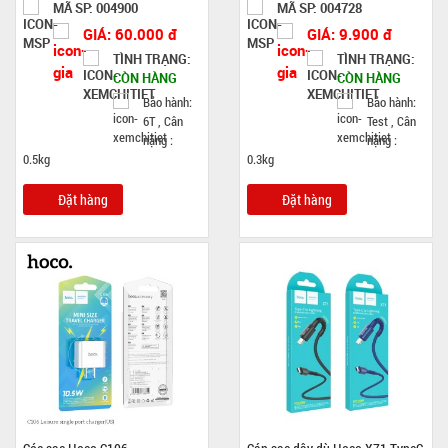
MÃ SP: 004900
MÃ SP: 004728
GIÁ: 60.000 đ
GIÁ: 9.900 đ
TÌNH TRẠNG:
TÌNH TRẠNG:
CÒN HÀNG
CÒN HÀNG
Bảo hành:
Bảo hành:
6T , Cân
Test , Cân
nặng :
nặng :
0.5kg
0.3kg
Đặt hàng
Đặt hàng