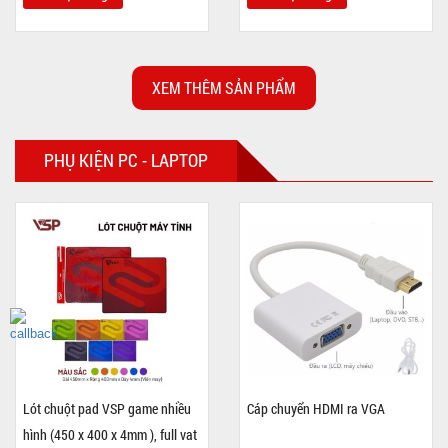
XEM THÊM SẢN PHẨM
PHỤ KIỆN PC - LAPTOP
Lót chuột pad VSP game nhiều
Cáp chuyển HDMI ra VGA
hình (450 x 400 x 4mm ), full vat