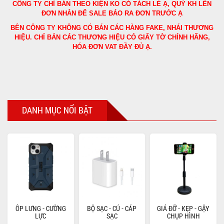
CÔNG TY CHỈ BÁN THEO KIỆN KO CÓ TÁCH LẺ Ạ, QUÝ KH LÊN
ĐƠN NHẮN ĐỂ SALE BÁO RA ĐƠN TRƯỚC Ạ
BÊN CÔNG TY KHÔNG CÓ BÁN CÁC HÀNG FAKE, NHÁI THƯƠNG
HIỆU. CHỈ BÁN CÁC THƯƠNG HIỆU CÓ GIẤY TỜ CHÍNH HÃNG,
HÓA ĐƠN VAT ĐẦY ĐỦ Ạ.
DANH MỤC NỔI BẬT
ỐP LƯNG - CƯỜNG
BỘ SẠC - CỦ - CÁP
GIÁ ĐỠ - KẸP - GẬY
LỰC
SẠC
CHỤP HÌNH