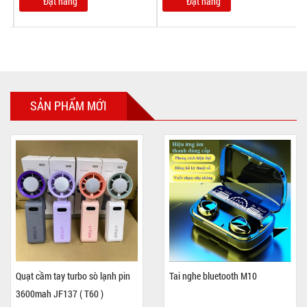
Đặt hàng
Đặt hàng
SẢN PHẨM MỚI
Quạt cầm tay turbo sò lạnh pin
Tai nghe bluetooth M10
3600mah JF137 ( T60 )