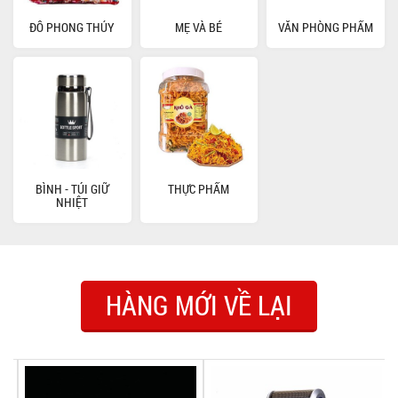
ĐỒ PHONG THỦY
MẸ VÀ BÉ
VĂN PHÒNG PHẨM
BÌNH - TÚI GIỮ
THỰC PHẨM
NHIỆT
HÀNG MỚI VỀ LẠI