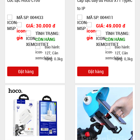
Cóc sạc Hoco C106
Cáp sạc dây dù Hoco X71 TypeC
to IP
MÃ SP: 004433
MÃ SP: 004411
GIÁ: 30.000 đ
GIÁ: 49.000 đ
TÌNH TRẠNG:
TÌNH TRẠNG:
CÒN HÀNG
CÒN HÀNG
Bảo hành:
Bảo hành:
12T; Cân
12T, Cân
nặng: 0.3kg
nặng: 0,3kg
Đặt hàng
Đặt hàng