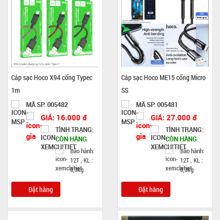
Cáp sạc Hoco X94 cổng Typec
Cáp sạc Hoco ME15 cổng Micro
1m
SS
MÃ SP: 005482
MÃ SP: 005481
GIÁ: 16.000 đ
GIÁ: 27.000 đ
TÌNH TRẠNG:
TÌNH TRẠNG:
CÒN HÀNG
CÒN HÀNG
Bảo hành:
Bảo hành:
12T , KL :
12T , KL :
0,3kg
0,3kg
Đặt hàng
Đặt hàng