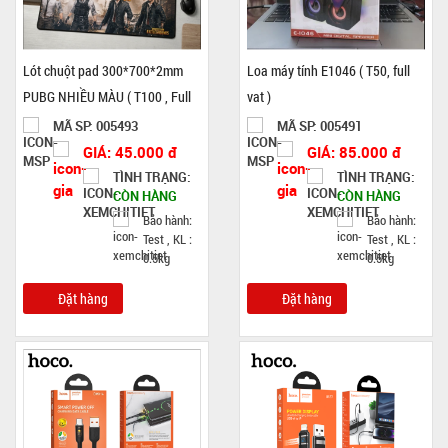
Lót chuột pad 300*700*2mm
Loa máy tính E1046 ( T50, full
PUBG NHIỀU MÀU ( T100 , Full
vat )
VAT )
MÃ SP: 005493
MÃ SP: 005491
GIÁ: 45.000 đ
GIÁ: 85.000 đ
TÌNH TRẠNG:
TÌNH TRẠNG:
CÒN HÀNG
CÒN HÀNG
Bảo hành:
Bảo hành:
Test , KL :
Test , KL :
0.5kg
0.5kg
Đặt hàng
Đặt hàng