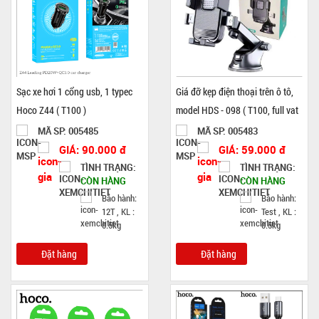
Sạc xe hơi 1 cổng usb, 1 typec
Giá đỡ kẹp điện thoại trên ô tô,
Hoco Z44 ( T100 )
model HDS - 098 ( T100, full vat
)
MÃ SP: 005485
MÃ SP: 005483
GIÁ: 90.000 đ
GIÁ: 59.000 đ
TÌNH TRẠNG:
TÌNH TRẠNG:
CÒN HÀNG
CÒN HÀNG
Bảo hành:
Bảo hành:
12T , KL :
Test , KL :
0.5kg
0.5kg
Đặt hàng
Đặt hàng