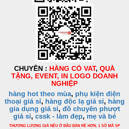
CHUYÊN :
HÀNG CÓ VAT
,
QUÀ
TẶNG, EVENT, IN LOGO DOANH
NGHIỆP
hàng hot theo mùa
,
phụ kiện điện
thoại giá sỉ
,
hàng độc lạ giá sỉ
,
hàng
gia dụng giá sỉ
,
đồ chuyên phượt
giá sỉ
,
cssk - làm đẹp
,
mẹ và bé
THƯƠNG LƯỢNG GIÁ NẾU Ở ĐÂU BÁN RẺ HƠN, 1 SỐ MÃ SP