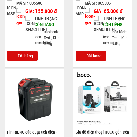
MÃ SP: 005506
MÃ SP: 005505
GIÁ: 155.000 đ
GIÁ: 65.000 đ
TÌNH TRẠNG:
TÌNH TRẠNG:
CÒN HÀNG
CÒN HÀNG
Bảo hành:
Bảo hành:
Test , KL :
Test , KL :
0.5kg
0.5kg
Đặt hàng
Đặt hàng
Pin RIÊNG của quạt tích điện -
Giá đỡ điện thoại HOCO gắn trên