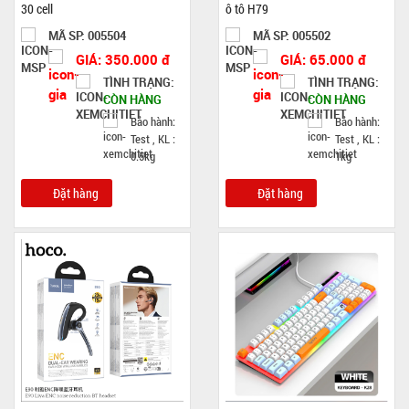
30 cell
ô tô H79
MÃ SP: 005504
MÃ SP: 005502
GIÁ: 350.000 đ
GIÁ: 65.000 đ
TÌNH TRẠNG:
TÌNH TRẠNG:
CÒN HÀNG
CÒN HÀNG
Bảo hành:
Bảo hành:
Test , KL :
Test , KL :
0.5kg
1kg
Đặt hàng
Đặt hàng