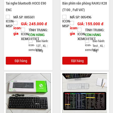
Tai nghe bluetooth HOCO E90
Bàn phím văn phòng RAIKU K28
ENC
(T100 , Full VAT)
MÃ SP: 005501
MÃ SP: 005496
GIÁ: 245.000 đ
GIÁ: 155.000 đ
TÌNH TRẠNG:
TÌNH TRẠNG:
CÒN HÀNG
CÒN HÀNG
Bảo hành:
Bảo hành:
12T , KL :
Test , KL :
0.5kg
1kg
Đặt hàng
Đặt hàng