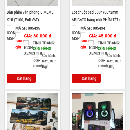
Bàn phím văn phòng LIMEME
Lót chuột pad 300*700*2mm
K15 (T100, Full VAT)
ARIGATO bảng chữ PHÍM TẮT (
T100 , Full VAT )
MÃ SP: 005495
MÃ SP: 005494
GIÁ: 80.000 đ
GIÁ: 45.000 đ
TÌNH TRẠNG:
TÌNH TRẠNG:
CÒN HÀNG
CÒN HÀNG
Bảo hành:
Bảo hành:
Test , KL :
Test , KL :
1kg
0.5kg
Đặt hàng
Đặt hàng