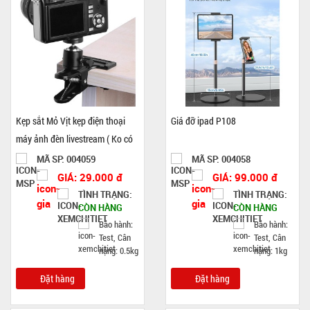
Kẹp sắt Mỏ Vịt kẹp điện thoại
Giá đỡ ipad P108
máy ảnh đèn livestream ( Ko có
đầu )
MÃ SP: 004059
MÃ SP: 004058
GIÁ: 29.000 đ
GIÁ: 99.000 đ
TÌNH TRẠNG:
TÌNH TRẠNG:
CÒN HÀNG
CÒN HÀNG
Bảo hành:
Bảo hành:
Test, Cân
Test, Cân
nặng: 0.5kg
nặng: 1kg
Đặt hàng
Đặt hàng