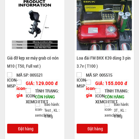
Giá đỡ kẹp xe máy grab có nón
Loa đài FM BKK K39 dùng 3 pin
M10 ( T50, Full vat )
3.7v ( T100 )
MÃ SP: 005521
MÃ SP: 005515
GIÁ: 129.000 đ
GIÁ: 155.000 đ
TÌNH TRẠNG:
TÌNH TRẠNG:
CÒN HÀNG
CÒN HÀNG
Bảo hành:
Bảo hành:
Test , KL :
3T , KL :
0.5kg
0.5kg
Đặt hàng
Đặt hàng