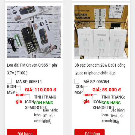
Loa đài FM Craven Cr865 1 pin
Bộ sạc Sendem 20w Be01 cổng
3.7v ( T100 )
typec ra iphone chân dẹp
MÃ SP: 005514
MÃ SP: 005354
GIÁ: 110.000 đ
GIÁ: 59.000 đ
TÌNH TRẠNG:
TÌNH TRẠNG:
CÒN HÀNG
CÒN HÀNG
Bảo hành:
Bảo hành:
3T , KL :
Test , KL :
0.5kg
0.3kg
Đặt hàng
Đặt hàng