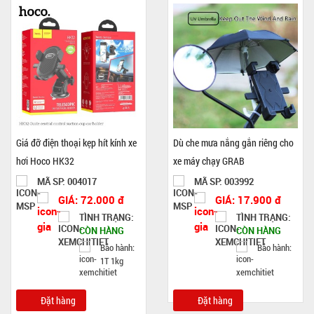
Giá đỡ điện thoại kẹp hít kính xe
Dù che mưa nắng gắn riêng cho
hơi Hoco HK32
xe máy chạy GRAB
MÃ SP: 004017
MÃ SP: 003992
GIÁ: 72.000 đ
GIÁ: 17.900 đ
TÌNH TRẠNG:
TÌNH TRẠNG:
CÒN HÀNG
CÒN HÀNG
Bảo hành:
Bảo hành:
1T 1kg
Đặt hàng
Đặt hàng