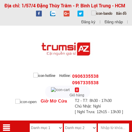
Địa chỉ: 1/57/4 Đặng Thùy Trâm - P. Bình Lợi Trung - HCM
Bản đồ
Đăng ký
Đăng nhập
Hotline:
0906335538
0967335538
0
Giỏ hàng
Giờ Mở Cửa
T2 - T7: 8h30 - 17h30
Chủ Nhật: Nghỉ
[ Nghỉ Trưa: 12h15 - 13h30 ]