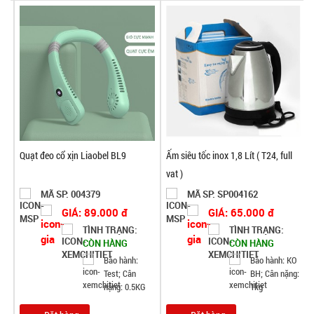
Quạt đeo cổ xịn Liaobel BL9
Ấm siêu tốc inox 1,8 Lít ( T24, full
vat )
MÃ SP: 004379
MÃ SP: SP004162
GIÁ: 89.000 đ
GIÁ: 65.000 đ
TÌNH TRẠNG:
TÌNH TRẠNG:
CÒN HÀNG
CÒN HÀNG
Bảo hành:
Bảo hành: KO
Test; Cân
BH; Cân nặng:
nặng: 0.5KG
1kg