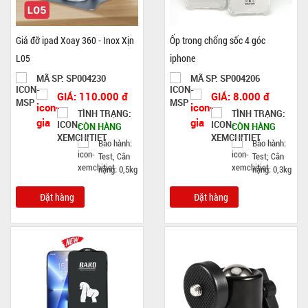
Giá đỡ ipad Xoay 360 - Inox Xịn
Ốp trong chống sốc 4 góc
L05
iphone
MÃ SP: SP004230
MÃ SP: SP004206
GIÁ: 110.000 đ
GIÁ: 8.000 đ
TÌNH TRẠNG:
TÌNH TRẠNG:
CÒN HÀNG
CÒN HÀNG
Bảo hành:
Bảo hành:
Test, Cân
Test; Cân
nặng: 0,5kg
nặng: 0,3kg
Đặt hàng
Đặt hàng