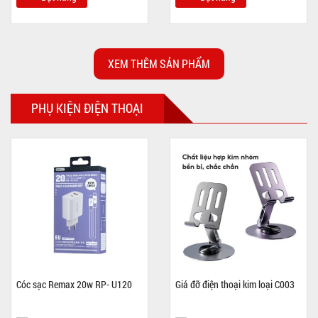
XEM THÊM SẢN PHẨM
PHỤ KIỆN ĐIỆN THOẠI
Cóc sạc Remax 20w RP- U120
Giá đỡ điện thoại kim loại C003