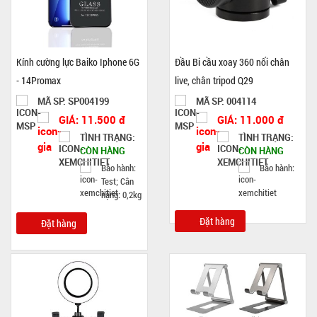
Kính cường lực Baiko Iphone 6G
Đầu Bi cầu xoay 360 nối chân
- 14Promax
live, chân tripod Q29
MÃ SP: SP004199
MÃ SP: 004114
GIÁ: 11.500 đ
GIÁ: 11.000 đ
TÌNH TRẠNG:
TÌNH TRẠNG:
CÒN HÀNG
CÒN HÀNG
Bảo hành:
Bảo hành:
Test; Cân
nặng: 0,2kg
Đặt hàng
Đặt hàng