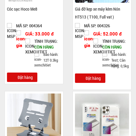
Cóc sạc Hoco Me8
Giá đỡ kẹp xe máy kèm Nón
HT513 ( T100, Full vat )
MÃ SP: 004364
MÃ SP: 004326
GIÁ: 33.000 đ
GIÁ: 52.000 đ
TÌNH TRẠNG:
TÌNH TRẠNG:
CÒN HÀNG
CÒN HÀNG
Bảo hành:
Bảo hành:
12T 0.3kg
Test; Cân
nặng: 0,5kg
Đặt hàng
Đặt hàng