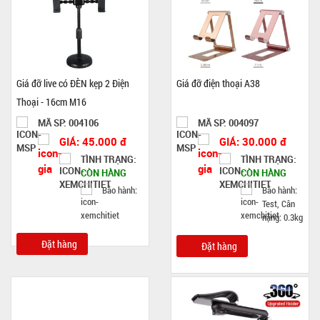
Giá đỡ live có ĐÈN kẹp 2 Điện
Giá đỡ điện thoại A38
Thoại - 16cm M16
MÃ SP: 004106
MÃ SP: 004097
GIÁ: 45.000 đ
GIÁ: 30.000 đ
TÌNH TRẠNG:
TÌNH TRẠNG:
CÒN HÀNG
CÒN HÀNG
Bảo hành:
Bảo hành:
Test, Cân
nặng: 0.3kg
Đặt hàng
Đặt hàng