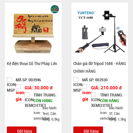
Kệ điện thoại Gỗ Thư Pháp Lớn
Chân giá đỡ Tripod 1688 - HÀNG
CHÍNH HÃNG
MÃ SP: 003946
MÃ SP: 003930
GIÁ: 30.000 đ
GIÁ: 210.000 đ
TÌNH TRẠNG:
TÌNH TRẠNG:
CÒN HÀNG
CÒN HÀNG
Bảo hành:
Bảo hành:
Test, Cân
3T, Cân
nặng: 0,3kg
nặng: 1,5kg
Đặt hàng
Đặt hàng