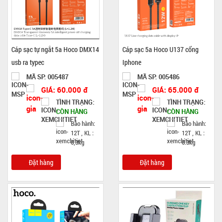
Cáp sạc tự ngắt 5a Hoco DMX14
Cáp sạc 5a Hoco U137 cổng
usb ra typec
Iphone
MÃ SP: 005487
MÃ SP: 005486
GIÁ: 60.000 đ
GIÁ: 65.000 đ
TÌNH TRẠNG:
TÌNH TRẠNG:
CÒN HÀNG
CÒN HÀNG
Bảo hành:
Bảo hành:
12T , KL :
12T , KL :
0,3kg
0.3kg
Đặt hàng
Đặt hàng