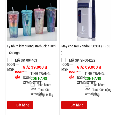
ml
Ly nhựa kim cương starbuck 710ml
Máy cạo râu Yandou SC301 ( T150
- Có logo
)
MÃ SP: 004403
MÃ SP: SP004223
GIÁ: 39.000 đ
GIÁ: 69.000 đ
TÌNH TRẠNG:
TÌNH TRẠNG:
CÒN HÀNG
CÒN HÀNG
Bảo hành:
Bảo hành:
Test, Cân
Test, Cân nặng
nặng: 0.5kg
0,3kg
Đặt hàng
Đặt hàng