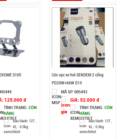
WEKOME S105
Cóc sạc xe hơi SENDEM 2 cổng
PD20W+66W D15
005444
MÃ SP: 005443
Á: 125.000 đ
GIÁ: 52.000 đ
TÌNH TRẠNG:
CÒN
TÌNH TRẠNG:
CÒN
HÀNG
HÀNG
Bảo hành: 12T ,
Bảo hành: 12T ,
KL : 0.5kg
KL : 0.5kg