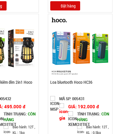
ng
Đặt hàng
 kiêm đèn 2in1 Hoco
Loa bluetooth Hoco HC36
005432
MÃ SP: 005431
Á: 495.000 đ
GIÁ: 192.000 đ
TÌNH TRẠNG:
CÒN
TÌNH TRẠNG:
CÒN
HÀNG
HÀNG
Bảo hành: 12T ,
Bảo hành: 12T ,
KL : 1kg
KL : 0.5kg