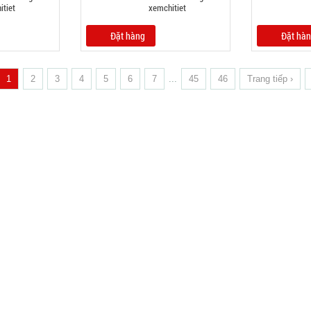
Đặt hàng
Đặt hà
1
2
3
4
5
6
7
...
45
46
Trang tiếp ›
 VỀ CÔNG TY
HƯỚNG DẪN MUA HÀNG
 về MuabangiasiAZ
Chính sách LẤY SỈ từ Trùm sỉ trumsia
logan MuabangiasiAZ
Chính sách giao hàng
uabangiasiAZ
Chính sách thanh toán
iêu thì mới ship?
Chính sách bảo hành - kiểm hàng
Chất lượng phục vụ
Chính sách bảo mật cho khách
 lấy hình, giá để up bán?
Liên hệ hợp tác chào hàng