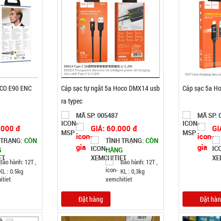
OCO E90 ENC
Cáp sạc tự ngắt 5a Hoco DMX14 usb
Cáp sạc 5a H
ra typec
MÃ SP: 005487
MÃ SP: 
.000 đ
GIÁ: 60.000 đ
GI
 TRẠNG:
CÒN
TÌNH TRẠNG:
CÒN
G
HÀNG
Bảo hành: 12T ,
Bảo hành: 12T ,
KL : 0.5kg
KL : 0,3kg
Đặt hàng
Đặt hà