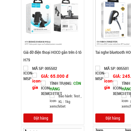
Giá đỡ điện thoại HOCO gắn trên ô tô
Tai nghe bluetooth H
H79
MÃ SP: 005502
MÃ SP: 005501
GIÁ: 65.000 đ
GIÁ: 245
TÌNH TRẠNG:
CÒN
TÌNH
HÀNG
HÀN
Bảo hành: Test ,
KL : 1kg
Đặt hàng
Đặt hàng