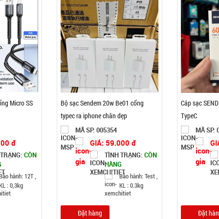
ng Micro SS
Bộ sạc Sendem 20w Be01 cổng
Cáp sạc SEND
typec ra iphone chân dẹp
TypeC
MÃ SP: 005354
MÃ SP: 
000 đ
GIÁ: 59.000 đ
GI
 TRẠNG:
CÒN
TÌNH TRẠNG:
CÒN
G
HÀNG
Bảo hành: 12T ,
Bảo hành: Test ,
KL : 0,3kg
KL : 0.3kg
Đặt hàng
Đặt hà