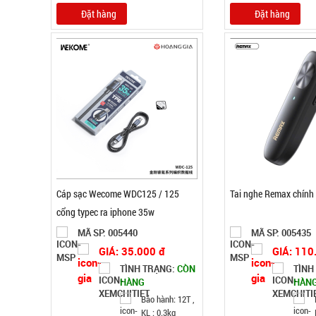
Đặt hàng
Đặt hàng
Cáp sạc Wecome WDC125 / 125
Tai nghe Remax chính
cổng typec ra iphone 35w
MÃ SP: 005440
MÃ SP: 005435
GIÁ: 35.000 đ
GIÁ: 110
TÌNH TRẠNG:
CÒN
TÌNH
HÀNG
HÀN
Bảo hành: 12T ,
KL : 0.3kg