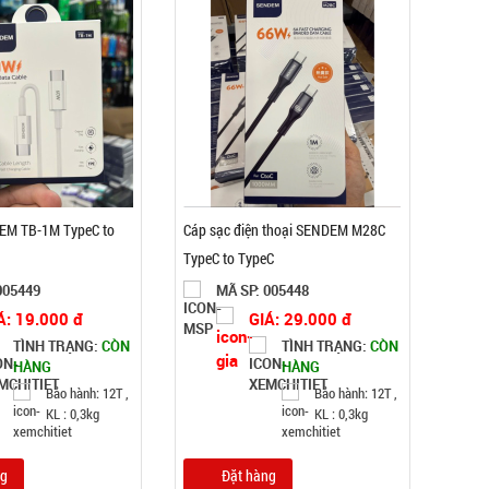
EM TB-1M TypeC to
Cáp sạc điện thoại SENDEM M28C
TypeC to TypeC
005449
MÃ SP: 005448
Á: 19.000 đ
GIÁ: 29.000 đ
TÌNH TRẠNG:
CÒN
TÌNH TRẠNG:
CÒN
HÀNG
HÀNG
Bảo hành: 12T ,
Bảo hành: 12T ,
KL : 0,3kg
KL : 0,3kg
ng
Đặt hàng