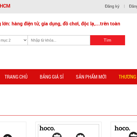
- HCM
Đăng ký
Đăn
lớn: hàng điện tử, gia dụng, đồ chơi, độc lạ,...trên toàn
TRANG CHỦ
BẢNG GIÁ SỈ
SẢN PHẨM MỚI
THƯƠNG 