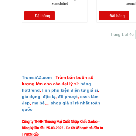
Đặt hàng
Đặt hàng
Trang 1 of 46
GIỚI THIỆU
TrumsiAZ.com
- Trùm bán buôn số
lượng lớn cho các đại lý sỉ:
hàng
Giới thiệu
hottrend
,
linh phụ kiện điện tử giá sỉ
,
Ý nghĩa S
gia dụng
,
độc lạ
,
đồ phượt
,
cssk làm
đẹp
,
mẹ bé
,...
shop giá sỉ rẻ nhất toàn
Liên hệ M
quốc
Mua bao nh
Công ty TNHH Thương Mại Xuất Nhập Khẩu Sadoo
-
Phản ảnh 
Đăng ký lần đầu 25-03-2022 - Do Sở kế hoạch và đầu tư
Vào đâu để
TPHCM cấp