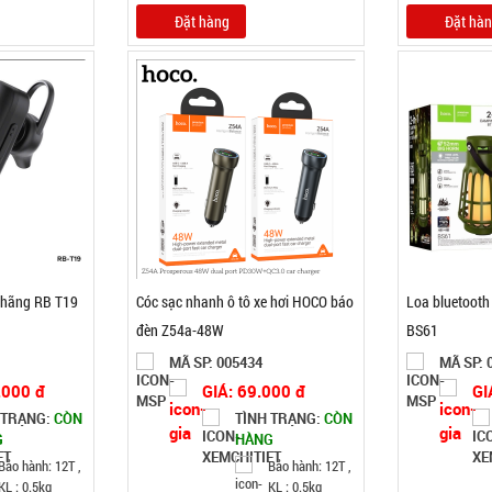
Đặt hàng
Đặt hà
 hãng RB T19
Cóc sạc nhanh ô tô xe hơi HOCO báo
Loa bluetooth
đèn Z54a-48W
BS61
MÃ SP: 005434
MÃ SP: 
.000 đ
GIÁ: 69.000 đ
GI
 TRẠNG:
CÒN
TÌNH TRẠNG:
CÒN
G
HÀNG
Bảo hành: 12T ,
Bảo hành: 12T ,
KL : 0.5kg
KL : 0.5kg