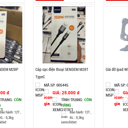
SENDEM M28P
Cáp sạc điện thoại SENDEM M28T
Giá đỡ ipad 
TypeC
MÃ SP: 005445
MÃ SP: 
000 đ
GIÁ: 25.000 đ
GI
 TRẠNG:
CÒN
TÌNH TRẠNG:
CÒN
G
HÀNG
Bảo hành: 12T ,
Bảo hành: 12T ,
KL : 0,3kg
KL : 0,3kg