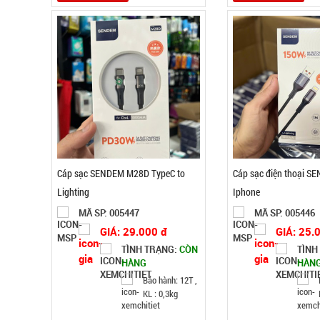
Cáp sạc SENDEM M28D TypeC to
Cáp sạc điện thoại 
Lighting
Iphone
MÃ SP: 005447
MÃ SP: 005446
GIÁ: 29.000 đ
GIÁ: 25.
TÌNH TRẠNG:
CÒN
TÌNH
HÀNG
HÀN
Bảo hành: 12T ,
KL : 0,3kg