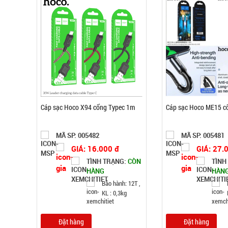
Cáp sạc Hoco X94 cổng Typec 1m
Cáp sạc Hoco ME15 cổ
MÃ SP: 005482
MÃ SP: 005481
GIÁ: 16.000 đ
GIÁ: 27.
TÌNH TRẠNG:
CÒN
TÌNH
HÀNG
HÀN
Bảo hành: 12T ,
KL : 0,3kg
Đặt hàng
Đặt hàng