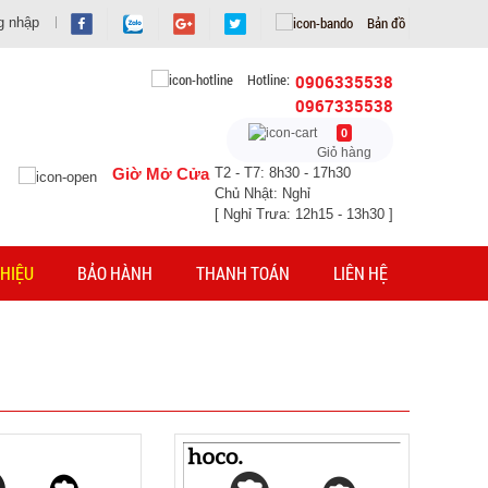
Bản đồ
g nhập
Hotline:
0906335538
0967335538
0
Giỏ hàng
Giờ Mở Cửa
T2 - T7: 8h30 - 17h30
Chủ Nhật: Nghỉ
[ Nghỉ Trưa: 12h15 - 13h30 ]
HIỆU
BẢO HÀNH
THANH TOÁN
LIÊN HỆ