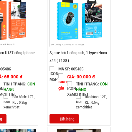
oco U137 cổng Iphone
Sạc xe hơi 1 cổng usb, 1 typec Hoco
Z44 ( T100 )
005486
MÃ SP: 005485
Á: 65.000 đ
GIÁ: 90.000 đ
TÌNH TRẠNG:
CÒN
TÌNH TRẠNG:
CÒN
HÀNG
HÀNG
Bảo hành: 12T ,
Bảo hành: 12T ,
KL : 0.3kg
KL : 0.5kg
ng
Đặt hàng