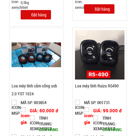
0,5kg
Đặt hàng
Đặt hàng
TRẠNG:
CÒN HÀNG
Bảo
hành:
Test ,
Cân nặng :
0.5kg
Đặt
hàng
Loa máy tính cắm cổng usb
Loa máy tính Ruizu RS490
2.0 YST 1024
MÃ SP: 003854
MÃ SP: 001731
Quạt phun
GIÁ: 60.000 đ
GIÁ: 99.000 đ
sương hơi
TÌNH
TÌNH
nước vuông
MÃ
TRẠNG:
TRẠNG:
SP:
Air Cooler
CÒN HÀNG
CÒN HÀNG