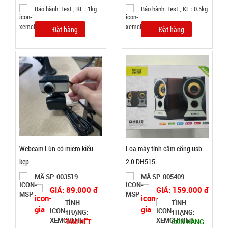
Bảo hành: Test , KL : 1kg
Bảo hành: Test , KL : 0.5kg
Bóng đèn
tích điện có
Đặt hàng
Đặt hàng
Solar mặt
MÃ
SP:
trời 4 cánh
Mã 2029
003213
GIÁ:
47.000 đ
TÌNH
Webcam Lùn có micro kiểu
Loa máy tính cắm cổng usb
TRẠNG:
CÒN HÀNG
kẹp
2.0 DH515
Bảo
MÃ SP: 003519
MÃ SP: 005409
hành:
GIÁ: 89.000 đ
GIÁ: 159.000 đ
Test
TÌNH
TÌNH
TRẠNG:
TRẠNG:
Đặt
TẠM HẾT
CÒN HÀNG
hàng