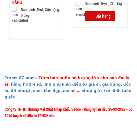
HÀNG
Bảo hành: Test , KL : 1kg
Bảo hành: Test, Cân nặng:
0,5kg
Đặt hàng
Giá đỡ điện
thoại K61
mini ( T200,
MÃ
SP:
full vat )
004825
GIÁ:
TrumsiAZ.com
- Trùm bán buôn số lượng lớn cho các đại lý
sỉ:
hàng hottrend
,
linh phụ kiện điện tử giá sỉ
,
gia dụng
,
độc
lạ
,
đồ phượt
,
cssk làm đẹp
,
mẹ bé
,...
shop giá sỉ rẻ nhất toàn
38.000 đ
quốc
TÌNH
Công ty TNHH Thương Mại Xuất Nhập Khẩu Sadoo
- Đăng ký lần đầu 25-03-2022 - Do
Sở kế hoạch và đầu tư TPHCM cấp
TRẠNG:
CÒN HÀNG
1/57/4 Đặng Thùy Trâm - P. Bình Lợi Trung - HCM
Địa chỉ:
Bảo
hành: