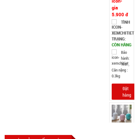
003690
GIÁ:
19.000 đ
TÌNH
TRẠNG:
CÒN HÀNG
Bảo
hành:
Test,
Cân nặng:
0,5kg
Đặt
hàng