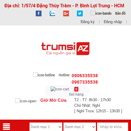
Địa chỉ: 1/57/4 Đặng Thùy Trâm - P. Bình Lợi Trung - HCM
Bản đồ
Đăng ký
Đăng nhập
Hotline:
0906335538
0967335538
0
Giỏ hàng
Giờ Mở Cửa
T2 - T7: 8h30 - 17h30
Chủ Nhật: Nghỉ
[ Nghỉ Trưa: 12h15 - 13h30 ]