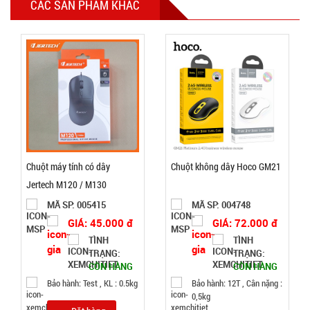
CÁC SẢN PHẨM KHÁC
Chai tẩy
trắng giày
Flac CÓ
MÃ
SP:
BÀN CHẢI
000385
GIÁ:
5.500 đ
TÌNH
Chuột máy tính có dây
Chuột không dây Hoco GM21
Jertech M120 / M130
TRẠNG:
MÃ SP: 005415
MÃ SP: 004748
CÒN HÀNG
GIÁ: 45.000 đ
GIÁ: 72.000 đ
Bảo
TÌNH
TÌNH
hành:
TRẠNG:
TRẠNG:
Test
CÒN HÀNG
CÒN HÀNG
Bảo hành: Test , KL : 0.5kg
Bảo hành: 12T , Cân nặng :
Đặt
0,5kg
hàng