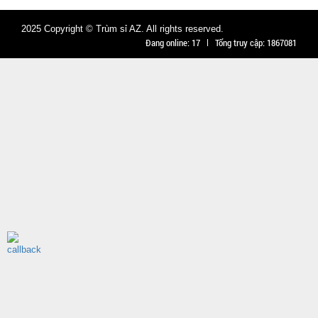
2025 Copyright © Trùm sỉ AZ. All rights reserved.
Đang online:
17
Tổng truy cập:
1867081
Móc khóa
tình nhân
love
MÃ
SP:
000928
GIÁ:
9.900 đ
TÌNH
TRẠNG:
CÒN HÀNG
Bảo