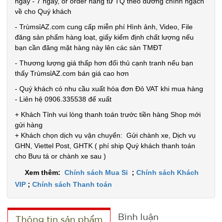
ngày - 7 ngày, or order hàng từ TQ theo đường chính ngạch
về cho Quý khách
- TrùmsỉAZ.com cung cấp miễn phí Hình ảnh, Video, File
đăng sản phẩm hàng loạt, giấy kiểm định chất lượng nếu
Máy phun
bạn cần đăng mặt hàng này lên các sàn TMĐT
sương xông
- Thương lượng giá thấp hơn đối thủ cạnh tranh nếu bạn
tinh dầu
thấy TrùmsỉAZ.com bán giá cao hơn
MÃ
SP:
tạo độ ẩm
- Quý khách có nhu cầu xuất hóa đơn Đỏ VAT khi mua hàng
Vân Gỗ
- Liên hệ 0906.335538 để xuất
003021
Aroma
GIÁ:
+ Khách Tỉnh vui lòng thanh toán trước tiền hàng Shop mới
gửi hàng
+ Khách chọn dịch vụ vận chuyển: Gửi chành xe, Dịch vụ
52.000 đ
GHN, Viettel Post, GHTK ( phí ship Quý khách thanh toán
TÌNH
cho Bưu tá or chành xe sau )
Xem thêm:
Chính sách Mua Sỉ
;
Chính sách Khách
TRẠNG:
VIP
;
Chính sách Thanh toán
CÒN HÀNG
Bảo
hành:
Bình luận
Thông tin sản phẩm