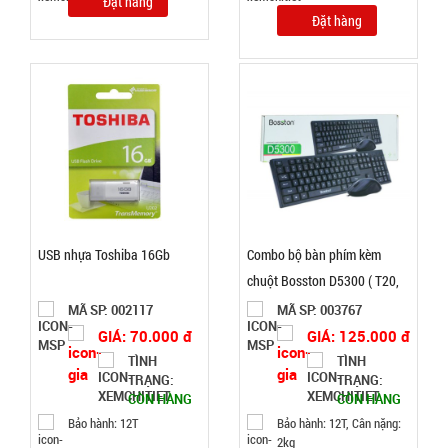
Đặt hàng
Đặt hàng
Dây cáp
sạc 100w
báo vol
MÃ
SP:
điện mã
218 3 đầu (
004737
T500 )
GIÁ:
USB nhựa Toshiba 16Gb
Combo bộ bàn phím kèm
chuột Bosston D5300 ( T20,
14.900 đ
full vat )
MÃ SP: 002117
MÃ SP: 003767
TÌNH
GIÁ: 70.000 đ
GIÁ: 125.000 đ
TÌNH
TÌNH
TRẠNG:
TRẠNG:
TRẠNG:
CÒN HÀNG
CÒN HÀNG
CÒN HÀNG
Bảo
Bảo hành: 12T
Bảo hành: 12T, Cân nặng:
hành:
2kg