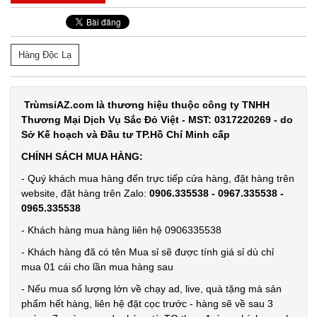
Thanh xốp
chặn cửa
cách âm
MÃ
Hàng Độc Lạ
SP:
thông minh
1M
003055
GIÁ:
TrùmsỉAZ.com là thương hiệu thuộc công ty TNHH
Thương Mại Dịch Vụ Sắc Đỏ Việt - MST: 0317220269 - do
Sở Kế hoạch và Đầu tư TP.Hồ Chí Minh cấp
7.500 đ
CHÍNH SÁCH MUA HÀNG:
TÌNH
- Quý khách mua hàng đến trực tiếp cửa hàng, đặt hàng trên
website, đặt hàng trên Zalo:
0906.335538 - 0967.335538 -
TRẠNG:
0965.335538
CÒN HÀNG
- Khách hàng mua hàng liên hệ 0906335538
Bảo
hành:
- Khách hàng đã có tên Mua sỉ sẽ được tính giá sỉ dù chỉ
Test
mua 01 cái cho lần mua hàng sau
Đặt
- Nếu mua số lượng lớn về chạy ad, live, quà tặng mà sản
hàng
phẩm hết hàng, liên hệ đặt cọc trước - hàng sẽ về sau 3