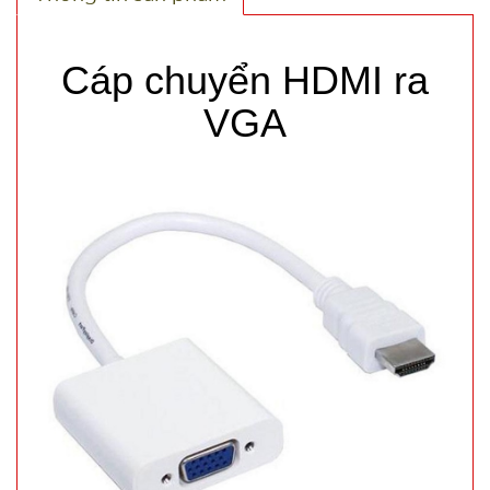
Test,
Cân nặng:
0,5kg
Cáp chuyển HDMI ra
Đặt
VGA
hàng
Găng tay
Slim túi
nilon rẻ (
MÃ
SP:
T1000 )
005066
GIÁ:
5.900 đ
TÌNH