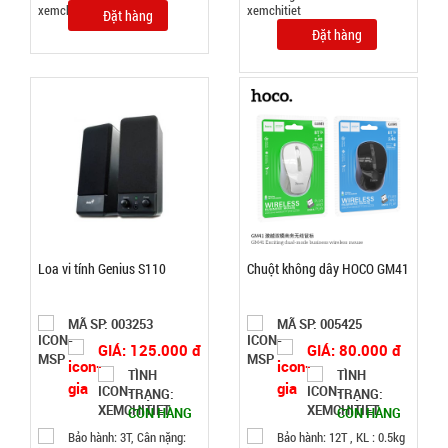
Test ,
Đặt hàng
Cân nặng :
Đặt hàng
0.3kg
Đặt
hàng
Hộp cơm 3
tầng Lucky
Loa vi tính Genius S110
Chuột không dây HOCO GM41
kèm muỗng
MÃ
SP:
đĩa
MÃ SP: 003253
MÃ SP: 005425
004798
GIÁ: 125.000 đ
GIÁ: 80.000 đ
GIÁ:
TÌNH
TÌNH
TRẠNG:
TRẠNG:
CÒN HÀNG
CÒN HÀNG
70.000 đ
Bảo hành: 3T, Cân nặng:
Bảo hành: 12T , KL : 0.5kg
TÌNH