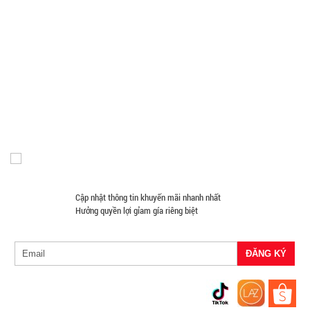
hổ phách
Phụ Kiện Đồ Dùng Nhà Tắm
Phụ Kiện Đồ Dùng Nhà Bếp
Gorgous
Loa Kéo Karaoke
Nón Bảo Hiểm Giá Sỉ
Hàng Giá Sỉ Dưới 50K
MÃ
SP:
Móc Khóa Giá Sỉ
Găng tay
Phụ Kiện Game
Quà Tặng Giá Sỉ
420ml
Máy Massage - Máy Tập Thể Dục Giá Sỉ
Quạt Mát
003967
Đồ Chuyên Phượt Giá Sỉ
Pin Sạc Dự Phòng Giá Sỉ
GIÁ:
Đồng Hồ Giá Buôn
Đồ Sửa Chữa Giá Sỉ
Mua Áo Mua Số Lượng
Đèn Pin Giá Sỉ
Mắt Kính
11.900 đ
TÌNH
TRẠNG:
CÒN HÀNG
Cập nhật thông tin khuyến mãi nhanh nhất
Hưởng quyền lợi gỉam gía riêng biệt
Bảo
hành:
Test,
Cân nặng:
0,2kg
Đặt
hàng