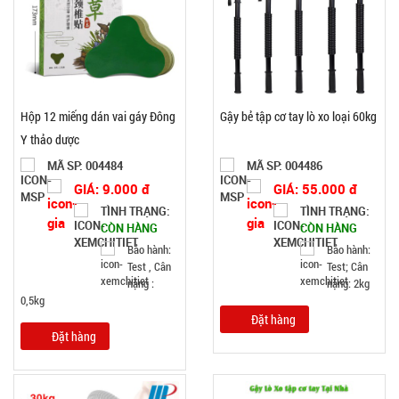
Hộp 12 miếng dán vai gáy Đông
Gậy bẻ tập cơ tay lò xo loại 60kg
Y thảo dược
MÃ SP: 004484
MÃ SP: 004486
GIÁ: 9.000 đ
GIÁ: 55.000 đ
TÌNH TRẠNG:
TÌNH TRẠNG:
CÒN HÀNG
CÒN HÀNG
Bảo hành:
Bảo hành:
Test , Cân
Test; Cân
nặng :
nặng: 2kg
0,5kg
Đặt hàng
Đặt hàng