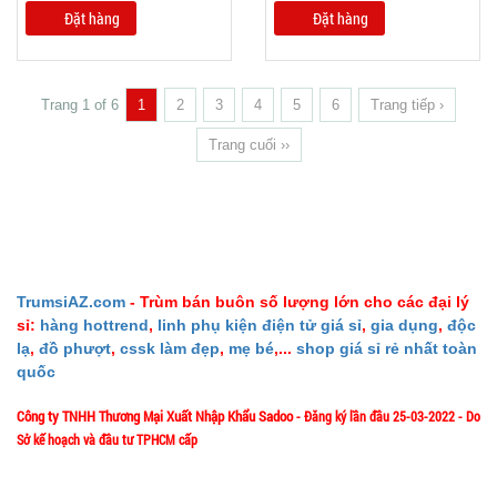
Đặt hàng
Đặt hàng
Trang 1 of 6
1
2
3
4
5
6
Trang tiếp ›
Trang cuối ››
TrumsiAZ.com
- Trùm bán buôn số lượng lớn cho các đại lý
sỉ:
hàng hottrend
,
linh phụ kiện điện tử giá sỉ
,
gia dụng
,
độc
lạ
,
đồ phượt
,
cssk làm đẹp
,
mẹ bé
,...
shop giá sỉ rẻ nhất toàn
quốc
Công ty TNHH Thương Mại Xuất Nhập Khẩu Sadoo
- Đăng ký lần đầu 25-03-2022 - Do
Sở kế hoạch và đầu tư TPHCM cấp
1/57/4 Đặng Thùy Trâm - P. Bình Lợi Trung - HCM
Địa chỉ: