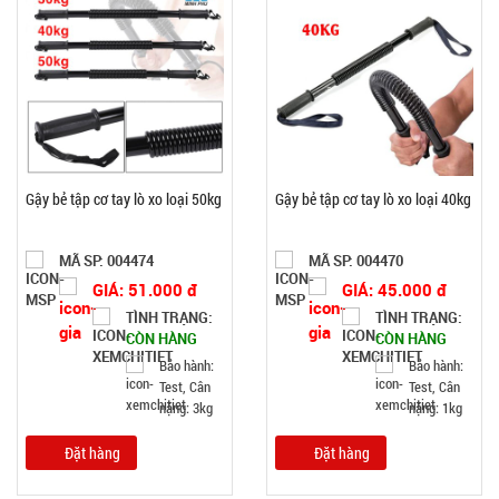
Gậy bẻ tập cơ tay lò xo loại 50kg
Gậy bẻ tập cơ tay lò xo loại 40kg
MÃ SP: 004474
MÃ SP: 004470
GIÁ: 51.000 đ
GIÁ: 45.000 đ
TÌNH TRẠNG:
TÌNH TRẠNG:
CÒN HÀNG
CÒN HÀNG
Bảo hành:
Bảo hành:
Test, Cân
Test, Cân
nặng: 3kg
nặng: 1kg
Đặt hàng
Đặt hàng