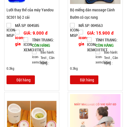
Lưỡi thay thế của máy Yandou
Bộ miếng dán massage Cánh
SC301 bộ 2 cái
Bướm có cục rung
MÃ SP: 004585
MÃ SP: 004563
GIÁ: 9.000 đ
GIÁ: 15.900 đ
TÌNH TRẠNG:
TÌNH TRẠNG:
CÒN HÀNG
CÒN HÀNG
Bảo hành:
Bảo hành:
Test , Cân
Test , Cân
nặng :
nặng :
0.3kg
0.3kg
Đặt hàng
Đặt hàng