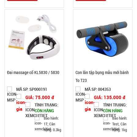
Đai massage cổ KL5830 / 5830
Con lăn tập bụng mẫu mới bánh
To T23
MÃ SP: SP000191
MÃ SP: 004353
GIÁ: 75.000 đ
GIÁ: 135.000 đ
TÌNH TRẠNG:
TÌNH TRẠNG:
CÒN HÀNG
CÒN HÀNG
Bảo hành:
Bảo hành:
1T; Cân
Test, Cân
nặng: 0.3kg
nặng: 1kg