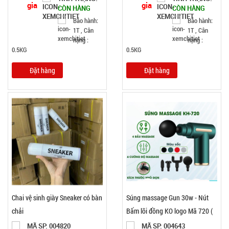
CÒN HÀNG
CÒN HÀNG
Bảo hành:
Bảo hành:
1T , Cân
1T , Cân
nặng :
nặng :
0.5KG
0.5KG
Đặt hàng
Đặt hàng
Chai vệ sinh giày Sneaker có bàn
Súng massage Gun 30w - Nút
chải
Bấm lõi đồng KO logo Mã 720 (
T20 )
MÃ SP: 004820
MÃ SP: 004643