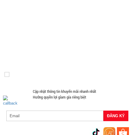
Phụ Kiện Trên Ô Tô Giá Sỉ
Giá Đỡ - Kẹp Điện Thoại Giá Sỉ
Phụ Kiện Đồ Dùng Nhà Tắm
Phụ Kiện Đồ Dùng Nhà Bếp
Loa Kéo Karaoke
Nón Bảo Hiểm Giá Sỉ
Hàng Giá Sỉ Dưới 50K
Móc Khóa Giá Sỉ
Găng tay
Phụ Kiện Game
Quà Tặng Giá Sỉ
Máy Massage - Máy Tập Thể Dục Giá Sỉ
Quạt Mát
Đồ Chuyên Phượt Giá Sỉ
Pin Sạc Dự Phòng Giá Sỉ
Đồng Hồ Giá Buôn
Đồ Sửa Chữa Giá Sỉ
Mua Áo Mua Số Lượng
Đèn Pin Giá Sỉ
Mắt Kính
Cập nhật thông tin khuyến mãi nhanh nhất
Hưởng quyền lợi gỉam gía riêng biệt