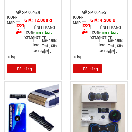
MÃ SP: 004601
MÃ SP: 004587
GIÁ: 12.000 đ
GIÁ: 4.500 đ
TÌNH TRẠNG:
TÌNH TRẠNG:
CÒN HÀNG
CÒN HÀNG
Bảo hành:
Bảo hành:
Test , Cân
Test , Cân
nặng :
nặng :
0.3kg
0.3kg
Đặt hàng
Đặt hàng