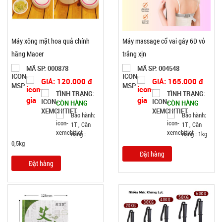
Máy xông mặt hoa quả chính
Máy massage cổ vai gáy 6D vỏ
hãng Maoer
trắng xịn
MÃ SP: 000878
MÃ SP: 004548
GIÁ: 120.000 đ
GIÁ: 165.000 đ
TÌNH TRẠNG:
TÌNH TRẠNG:
CÒN HÀNG
CÒN HÀNG
Bảo hành:
Bảo hành:
1T , Cân
1T , Cân
nặng :
nặng : 1kg
0,5kg
Đặt hàng
Đặt hàng