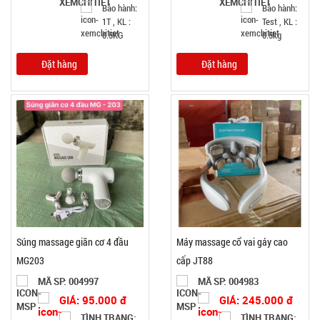
Bảo hành:
Bảo hành:
1T , KL :
Test , KL :
0.5KG
0.5kg
Đặt hàng
Đặt hàng
Súng massage giãn cơ 4 đầu
Máy massage cổ vai gáy cao
MG203
cấp JT88
MÃ SP: 004997
MÃ SP: 004983
GIÁ: 95.000 đ
GIÁ: 245.000 đ
TÌNH TRẠNG:
TÌNH TRẠNG: