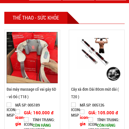
THỂ THAO - SỨC KHỎE
Đai máy massage cổ vai gáy 6D
Cây xà đơn Dài 80cm mút dài (
- vỏ Đỏ ( T18 )
T20 )
MÃ SP: 005189
MÃ SP: 005126
GIÁ: 160.000 đ
GIÁ: 105.000 đ
TÌNH TRẠNG:
TÌNH TRẠNG:
CÒN HÀNG
CÒN HÀNG