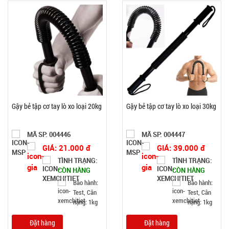
Gậy bẻ tập cơ tay lò xo loại 20kg
Gậy bẻ tập cơ tay lò xo loại 30kg
MÃ SP: 004446
MÃ SP: 004447
GIÁ: 21.000 đ
GIÁ: 39.000 đ
TÌNH TRẠNG:
TÌNH TRẠNG:
CÒN HÀNG
CÒN HÀNG
Bảo hành:
Bảo hành:
Test, Cân
Test, Cân
nặng: 1kg
nặng: 1kg
Đặt hàng
Đặt hàng