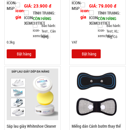
GIÁ: 23.900 đ
GIÁ: 79.000 đ
TÌNH TRẠNG:
TÌNH TRẠNG:
CÒN HÀNG
CÒN HÀNG
Bảo hành:
Bảo hành:
Test , Cân
Test; KL:
nặng :
1kg; Có
0.3kg
VAT
Đặt hàng
Đặt hàng
Sáp lau giày Whiteshoe Cleaner
Miếng dán Cánh bướm thay thế