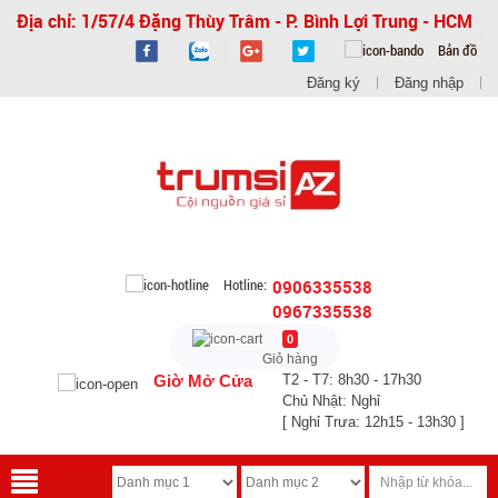
Địa chỉ: 1/57/4 Đặng Thùy Trâm - P. Bình Lợi Trung - HCM
Bản đồ
Đăng ký
Đăng nhập
Hotline:
0906335538
0967335538
0
Giỏ hàng
Giờ Mở Cửa
T2 - T7: 8h30 - 17h30
Chủ Nhật: Nghỉ
[ Nghỉ Trưa: 12h15 - 13h30 ]