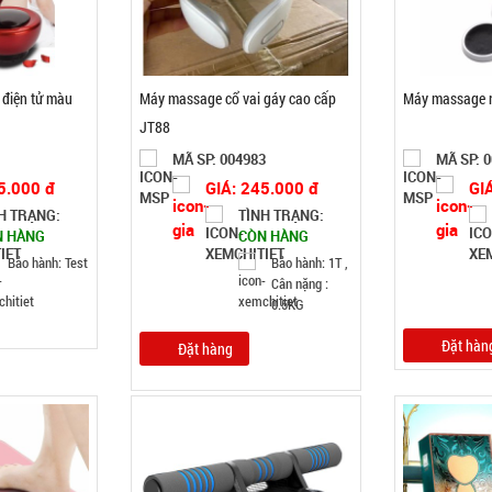
 điện tử màu
Máy massage cổ vai gáy cao cấp
Máy massage r
JT88
1
MÃ SP: 004983
MÃ SP: 
5.000 đ
GIÁ: 245.000 đ
GI
H TRẠNG:
TÌNH TRẠNG:
N HÀNG
CÒN HÀNG
Bảo hành: Test
Bảo hành: 1T ,
Cân nặng :
0.5KG
Đặt hàn
Đặt hàng