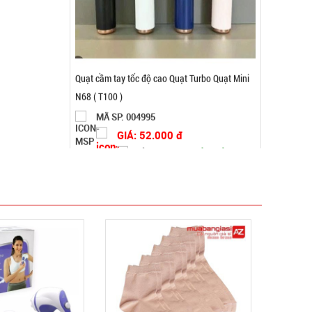
Thanh xốp chặn cửa cách âm thông minh 1M
MÃ SP: 003055
GIÁ: 7.500 đ
TÌNH TRẠNG:
CÒN HÀNG
Bảo hành: Test
Đặt hàng