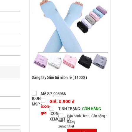
Máy phun sương xông tinh dầu tạo độ ẩm Vân
Gỗ Aroma
MÃ SP: 003021
GIÁ: 52.000 đ
TÌNH TRẠNG:
CÒN HÀNG
Bảo hành: Test, Cân nặng: