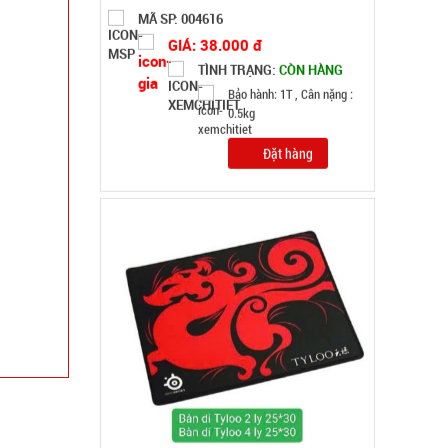
Lót chuột pad 25x30cm Tyloo màu đỏ Dày 4 Ly
( T200, Full VAT )
MÃ SP: SP004285
GIÁ: 16.000 đ
TÌNH TRẠNG:
CÒN HÀNG
Bảo hành: Test; Cân nặng:
0,3kg
Đặt hàng