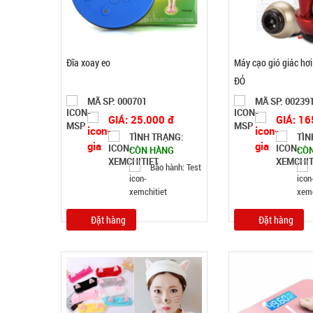
Đĩa xoay eo
Máy cạo gió giác hơi
ĐỎ
MÃ SP: 000701
MÃ SP: 00239
GIÁ: 25.000 đ
GIÁ: 16
TÌNH TRẠNG:
TÌN
CÒN HÀNG
CÒ
Bảo hành: Test
Đặt hàng
Đặt hàng