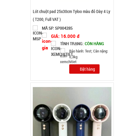
Quạt cầm tay tốc độ cao Quạt Turbo Quạt Mini
N68 ( T100 )
MÃ SP: 004995
GIÁ: 52.000 đ
TÌNH TRẠNG:
CÒN HÀNG
Bảo hành: Test , Cân nặng :
0.3kg
Đặt hàng