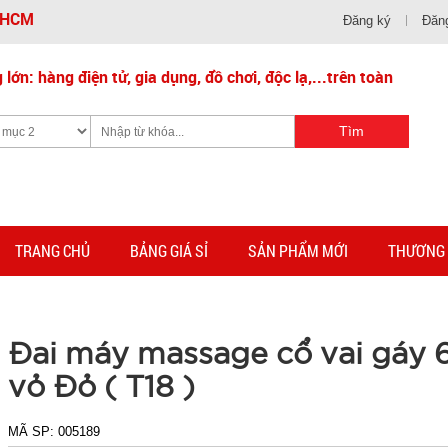
- HCM
Đăng ký
Đăn
lớn: hàng điện tử, gia dụng, đồ chơi, độc lạ,...trên toàn
TRANG CHỦ
BẢNG GIÁ SỈ
SẢN PHẨM MỚI
THƯƠNG 
Đai máy massage cổ vai gáy 
vỏ Đỏ ( T18 )
MÃ SP:
005189