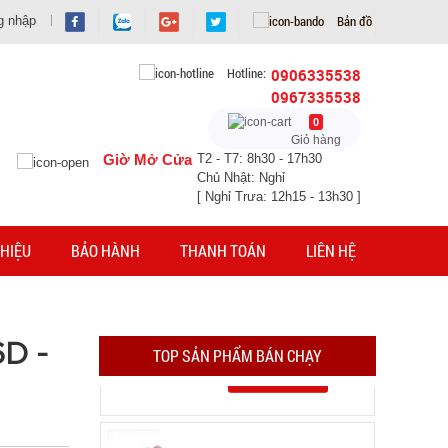
Bản đồ
g nhập
Hotline:
0906335538
0967335538
0
Giỏ hàng
Giờ Mở Cửa
T2 - T7: 8h30 - 17h30
Chủ Nhật: Nghỉ
[ Nghỉ Trưa: 12h15 - 13h30 ]
Găng tay Slim túi nilon rẻ ( T1000 )
HIỆU
BẢO HÀNH
THANH TOÁN
LIÊN HỆ
MÃ SP: 005066
GIÁ: 5.900 đ
TÌNH TRẠNG:
CÒN HÀNG
6D -
TOP SẢN PHẨM BÁN CHẠY
Bảo hành: Test , Cân nặng :
0.3kg
Đặt hàng