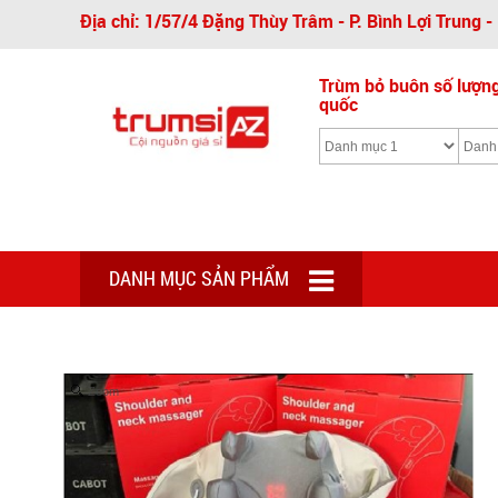
Địa chỉ: 1/57/4 Đặng Thùy Trâm - P. Bình Lợi Trung 
Trùm bỏ buôn số lượng 
quốc
DANH MỤC SẢN PHẨM
Zoom