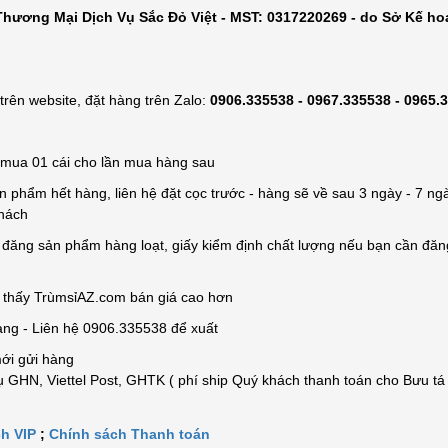
hương Mại Dịch Vụ Sắc Đỏ Việt - MST: 0317220269 - do Sở Kế ho
rên website, đặt hàng trên Zalo:
0906.335538 - 0967.335538 - 0965.
ỉ mua 01 cái cho lần mua hàng sau
n phẩm hết hàng, liên hệ đặt cọc trước - hàng sẽ về sau 3 ngày - 7 ngà
khách
e đăng sản phẩm hàng loạt, giấy kiểm định chất lượng nếu bạn cần đă
n thấy TrùmsỉAZ.com bán giá cao hơn
àng - Liên hệ 0906.335538 để xuất
mới gửi hàng
 GHN, Viettel Post, GHTK ( phí ship Quý khách thanh toán cho Bưu tá
h VIP
;
Chính sách Thanh toán