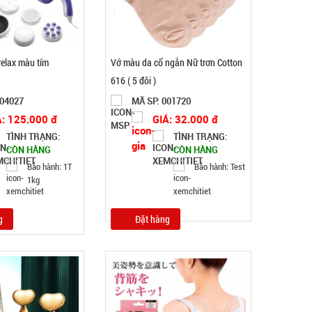
elax màu tím
Vớ màu da cổ ngắn Nữ trơn Cotton
616 ( 5 đôi )
004027
MÃ SP: 001720
Á: 125.000 đ
GIÁ: 32.000 đ
TÌNH TRẠNG:
TÌNH TRẠNG:
Băng keo 200 Yard TRONG ( Lốc 6 Cái )
CÒN HÀNG
CÒN HÀNG
Bảo hành: 1T
Bảo hành: Test
1kg
MÃ SP: 000034
GIÁ: 77.000 đ
g
Đặt hàng
TÌNH TRẠNG:
CÒN HÀNG
Bảo hành: Test
Đặt hàng