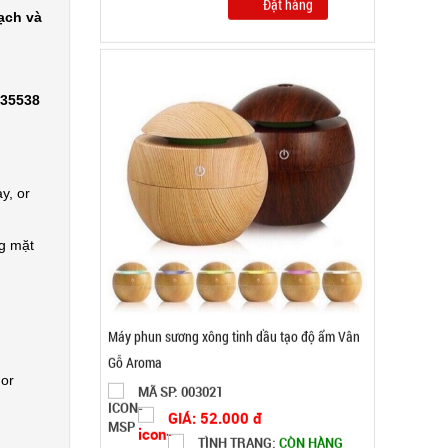
0,5kg
ạch và
Đặt hàng
335538
y, or
ng mặt
Ổ điện 4 ổ cắm 2 cổng usb dây dài 2m Con Voi (
 or
T100, full vat )
MÃ SP: 004616