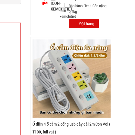
GIÁ: 38.000 đ
TÌNH TRẠNG:
CÒN HÀNG
Bảo hành: 1T , Cân nặng :
0.5kg
Đặt hàng