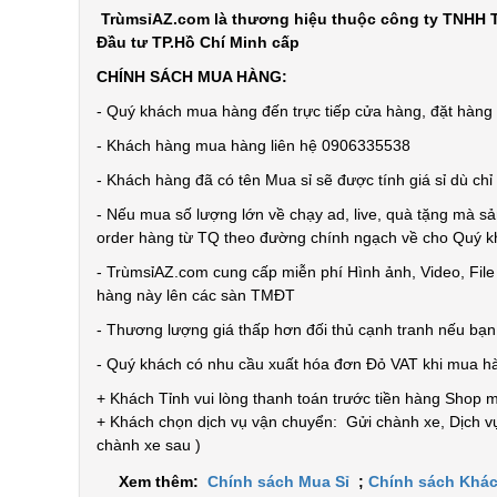
TrùmsỉAZ.com là thương hiệu thuộc công ty TNHH T
Đầu tư TP.Hồ Chí Minh cấp
CHÍNH SÁCH MUA HÀNG:
- Quý khách mua hàng đến trực tiếp cửa hàng, đặt hàng t
- Khách hàng mua hàng liên hệ 0906335538
- Khách hàng đã có tên Mua sỉ sẽ được tính giá sỉ dù ch
- Nếu mua số lượng lớn về chạy ad, live, quà tặng mà sả
order hàng từ TQ theo đường chính ngạch về cho Quý 
- TrùmsỉAZ.com cung cấp miễn phí Hình ảnh, Video, Fil
hàng này lên các sàn TMĐT
- Thương lượng giá thấp hơn đối thủ cạnh tranh nếu bạ
- Quý khách có nhu cầu xuất hóa đơn Đỏ VAT khi mua h
+ Khách Tỉnh vui lòng thanh toán trước tiền hàng Shop 
+ Khách chọn dịch vụ vận chuyển: Gửi chành xe, Dịch vụ
chành xe sau )
Xem thêm:
Chính sách Mua Sỉ
;
Chính sách Khác