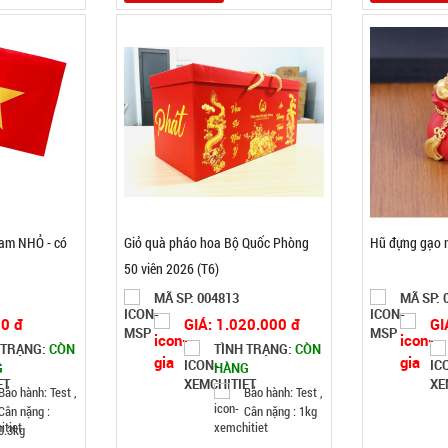
Nam NHỎ - có
Giỏ quà pháo hoa Bộ Quốc Phòng
Hũ đựng gạo m
50 viên 2026 (T6)
MÃ SP: 004813
MÃ SP: 
00 đ
GIÁ: 1.020.000 đ
GI
 TRẠNG:
CÒN
TÌNH TRẠNG:
CÒN
G
HÀNG
Bảo hành: Test ,
Bảo hành: Test ,
Cân nặng :
Cân nặng : 1kg
0.3kg