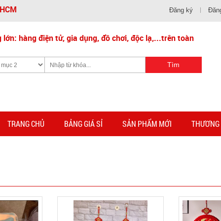
- HCM
Đăng ký
Đăn
lớn: hàng điện tử, gia dụng, đồ chơi, độc lạ,...trên toàn
TRANG CHỦ
BẢNG GIÁ SỈ
SẢN PHẨM MỚI
THƯƠNG 