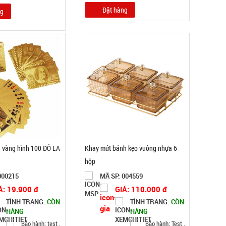
Đặt hàng
ng
 vàng hình 100 ĐÔ LA
Khay mứt bánh kẹo vuông nhựa 6
hộp
000215
MÃ SP: 004559
Á: 19.900 đ
GIÁ: 110.000 đ
TÌNH TRẠNG:
CÒN
TÌNH TRẠNG:
CÒN
HÀNG
HÀNG
Bảo hành: test ,
Bảo hành: Test ,