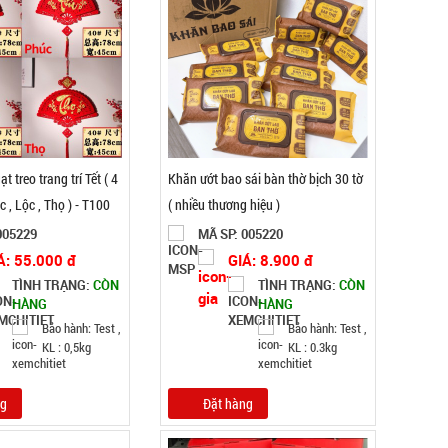
ạt treo trang trí Tết ( 4
Khăn ướt bao sái bàn thờ bịch 30 tờ
c , Lộc , Thọ ) - T100
( nhiều thương hiệu )
005229
MÃ SP: 005220
Á: 55.000 đ
GIÁ: 8.900 đ
TÌNH TRẠNG:
CÒN
TÌNH TRẠNG:
CÒN
HÀNG
HÀNG
Bảo hành: Test ,
Bảo hành: Test ,
KL : 0,5kg
KL : 0.3kg
ng
Đặt hàng