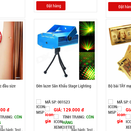
Đặt hàng
Đặt hà
c đầu size
Đèn lazer Sân Khấu Stage Lighting
Bộ bài TÂY mạ
MÃ SP: 001523
MÃ SP: 
000 đ
GIÁ: 129.000 đ
GI
 TRẠNG:
CÒN
TÌNH TRẠNG:
CÒN
G
HÀNG
Bảo hành: Test ,
Bảo hành: Test ,