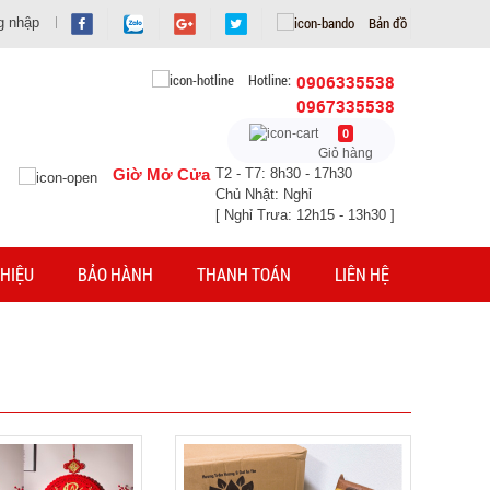
Bản đồ
g nhập
Hotline:
0906335538
0967335538
0
Giỏ hàng
Giờ Mở Cửa
T2 - T7: 8h30 - 17h30
Chủ Nhật: Nghỉ
[ Nghỉ Trưa: 12h15 - 13h30 ]
HIỆU
BẢO HÀNH
THANH TOÁN
LIÊN HỆ