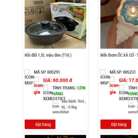
Nồi đất 1,5L màu đen (T16 )
Nến thơm ỐC XÀ CỪ - 
MÃ SP: 005291
MÃ SP: 005231
GIÁ: 60.000 đ
GIÁ: 17.
TÌNH TRẠNG:
CÒN
TÌNH
HÀNG
HÀN
Bảo hành: Test ,
KL : 0.5kg
Đặt hàng
Đặt hàng