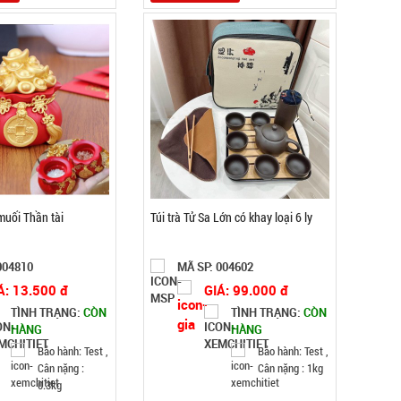
uối Thần tài
Túi trà Tử Sa Lớn có khay loại 6 ly
004810
MÃ SP: 004602
Á: 13.500 đ
GIÁ: 99.000 đ
TÌNH TRẠNG:
CÒN
TÌNH TRẠNG:
CÒN
HÀNG
HÀNG
Bảo hành: Test ,
Bảo hành: Test ,
Cân nặng :
Cân nặng : 1kg
0.3kg