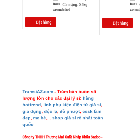
Cân nặng: 0.5kg
Đặt hàng
Đặt hàng
GIỚI THIỆU
TrumsiAZ.com
- Trùm bán buôn số
lượng lớn cho các đại lý sỉ:
hàng
Giới thiệu
hottrend
,
linh phụ kiện điện tử giá sỉ
,
Ý nghĩa S
gia dụng
,
độc lạ
,
đồ phượt
,
cssk làm
đẹp
,
mẹ bé
,...
shop giá sỉ rẻ nhất toàn
Liên hệ M
quốc
Mua bao nh
Công ty TNHH Thương Mại Xuất Nhập Khẩu Sadoo
-
Phản ảnh 