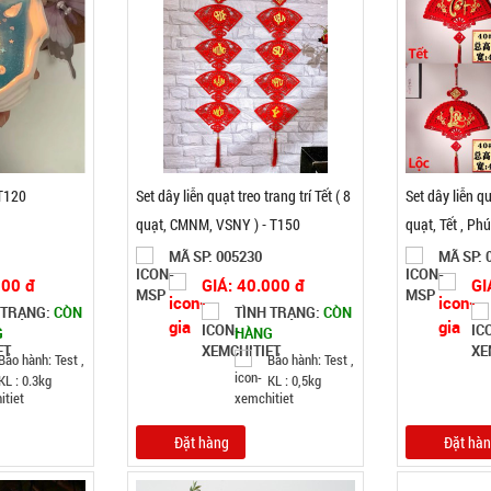
T120
Set dây liễn quạt treo trang trí Tết ( 8
Set dây liễn qu
quạt, CMNM, VSNY ) - T150
quạt, Tết , Phú
MÃ SP: 005230
MÃ SP: 
000 đ
GIÁ: 40.000 đ
GI
 TRẠNG:
CÒN
TÌNH TRẠNG:
CÒN
G
HÀNG
Bảo hành: Test ,
Bảo hành: Test ,
KL : 0.3kg
KL : 0,5kg
Đặt hàng
Đặt hà