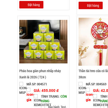
Đặt hàng
Đặt hàng
Pháo hoa giàn phun nhấp nháy
Thần tài treo cửa có lắ
Xanh lá 2026 ( T24 )
38cm
MÃ SP: 004571
MÃ SP: 004569
GIÁ: 455.000 đ
GIÁ: 42.
TÌNH TRẠNG:
CÒN
TÌNH
HÀNG
HÀN
Bảo hành: Test,