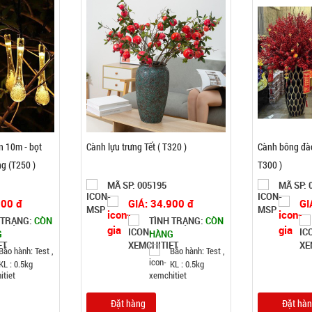
n 10m - bọt
Cành lựu trưng Tết ( T320 )
Cành bông đào
ng (T250 )
T300 )
MÃ SP: 005195
MÃ SP: 
900 đ
GIÁ: 34.900 đ
GI
 TRẠNG:
CÒN
TÌNH TRẠNG:
CÒN
G
HÀNG
Bảo hành: Test ,
Bảo hành: Test ,
KL : 0.5kg
KL : 0.5kg
Đặt hàng
Đặt hà