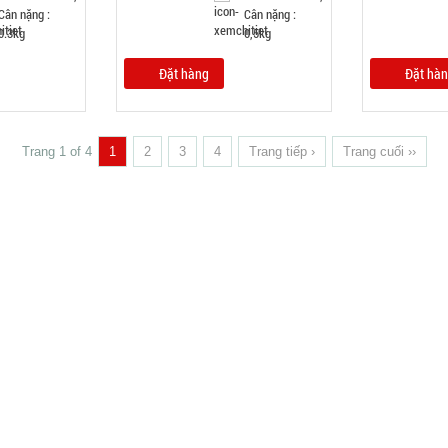
Cân nặng :
Cân nặng :
0.3kg
0,5kg
Đặt hàng
Đặt hà
Trang 1 of 4
1
2
3
4
Trang tiếp ›
Trang cuối ››
 VỀ CÔNG TY
HƯỚNG DẪN MUA HÀNG
 về MuabangiasiAZ
Chính sách LẤY SỈ từ Trùm sỉ trumsia
logan MuabangiasiAZ
Chính sách giao hàng
uabangiasiAZ
Chính sách thanh toán
iêu thì mới ship?
Chính sách bảo hành - kiểm hàng
Chất lượng phục vụ
Chính sách bảo mật cho khách