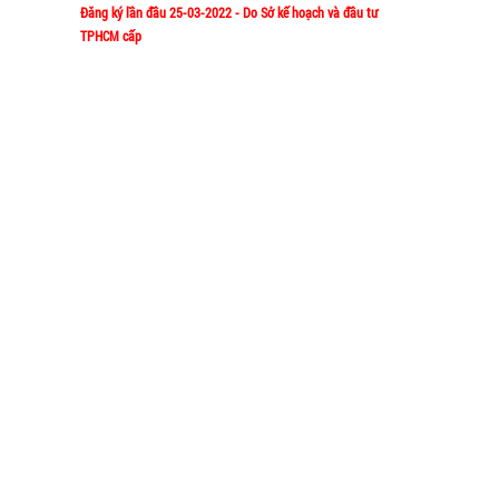
Đăng ký lần đầu 25-03-2022 - Do Sở kế hoạch và đầu tư
Vào đâu để
TPHCM cấp
Tuyển dụn
1/57/4 Đặng Thùy Trâm - P. Bình Lợi
Địa chỉ:
TeamWork 
Trung - HCM
Chính sác
Hotline: 0906.335538 – 0967.335538-
0911.335538
Email: trumsiaz@gmail.com
Thời gian làm việc: T2 - T7: 8h00 - 17h30;
[ Nghỉ Trưa: 12h15 - 13h30 ] - C
N: Nghỉ
HÀNG XUẤT ĐƯỢC VAT
TOP sp bán chạy trên Sàn TMDT
Giá 
Bình Nước
Đồ Phong Thủy
Văn Phòng Phẩm
Loa Bluet
Cóc cáp sạc nhiều đầu
Cóc cáp sạc dòng TypeC
Cóc cáp sạ