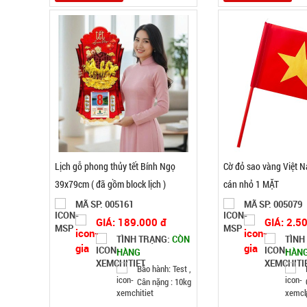
Lịch gỗ phong thủy tết Bính Ngọ
Cờ đỏ sao vàng Việt 
39x79cm ( đã gồm block lịch )
cán nhỏ 1 MẶT
MÃ SP: 005161
MÃ SP: 005079
GIÁ: 189.000 đ
GIÁ: 2.5
TÌNH TRẠNG:
CÒN
TÌNH
HÀNG
HÀN
Bảo hành: Test ,
Cân nặng : 10kg