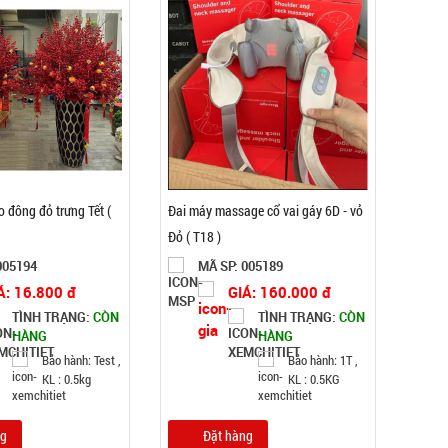
 đông đỏ trưng Tết (
Đai máy massage cổ vai gáy 6D - vỏ
Đỏ ( T18 )
005194
MÃ SP: 005189
Á: 16.800 đ
GIÁ: 160.000 đ
TÌNH TRẠNG:
CÒN
TÌNH TRẠNG:
CÒN
HÀNG
HÀNG
Bảo hành: Test ,
Bảo hành: 1T ,
KL : 0.5kg
KL : 0.5KG
ng
Đặt hàng