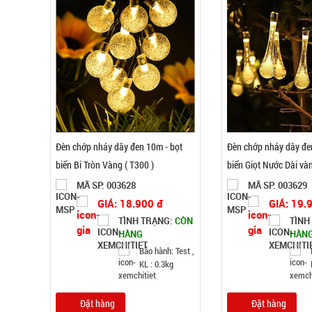
Đèn chớp nháy dây đen 10m - bọt
Đèn chớp nháy dây đe
biển Bi Tròn Vàng ( T300 )
biển Giọt Nước Dài và
MÃ SP: 003628
MÃ SP: 003629
GIÁ: 18.900 đ
GIÁ: 19.
TÌNH TRẠNG:
CÒN
TÌNH
HÀNG
HÀN
Bảo hành: Test ,
KL : 0.3kg
Đặt hàng
Đặt hàng