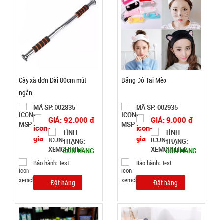
GIÁ:
9.900 đ
TÌNH
TRẠNG:
Cây xà đơn Dài 80cm mút
Băng Đô Tai Mèo
CÒN HÀNG
ngắn
Bảo
MÃ SP: 002835
MÃ SP: 002935
hành:
Test
GIÁ: 92.000 đ
GIÁ: 9.000 đ
TÌNH
TÌNH
Đặt
TRẠNG:
TRẠNG:
hàng
CÒN HÀNG
CÒN HÀNG
Bảo hành: Test
Bảo hành: Test
Đặt hàng
Đặt hàng
Ấm siêu tốc
inox 1,8 Lít