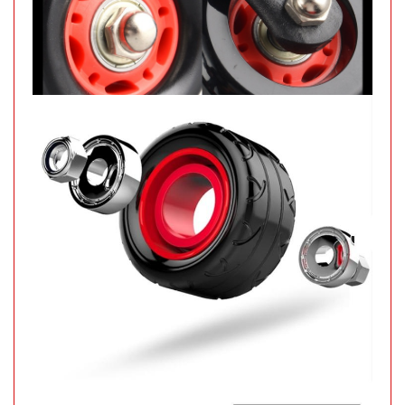
Máy đánh
trứng
Scarlett
MÃ
SP: