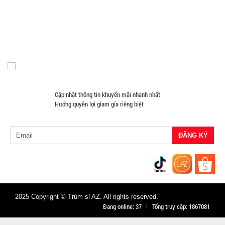
Đồ Chuyên Phượt Giá Sỉ
Pin Sạc Dự Phòng Giá Sỉ
11.900 đ
Đồng Hồ Giá Buôn
Đồ Sửa Chữa Giá Sỉ
Mua Áo Mua Số Lượng
TÌNH
Đèn Pin Giá Sỉ
Mắt Kính
TRẠNG:
CÒN HÀNG
Bảo
hành:
Test,
Cập nhật thông tin khuyến mãi nhanh nhất
Cân nặng:
Hưởng quyền lợi gỉam gía riêng biệt
0,2kg
Đặt
hàng
2025 Copyright © Trùm sỉ AZ. All rights reserved.
Chiếu tấm
Đang online:
37
Tổng truy cập:
1867081
bạc Ngủ du
lịch văn