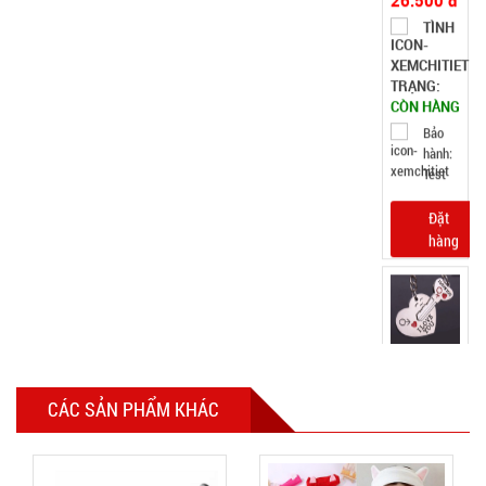
TÌNH
TRẠNG:
CÒN HÀNG
Bảo
hành:
Test
Đặt
hàng
Móc khóa
tình nhân
CÁC SẢN PHẨM KHÁC
love
MÃ
SP:
000928