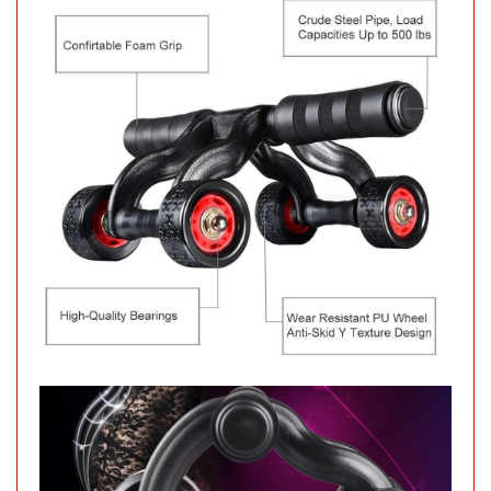
002964
GIÁ:
62.000 đ
TÌNH
TRẠNG:
CÒN HÀNG
Bảo
hành:
1T,
Cân nặng:
1kg
Đặt
hàng