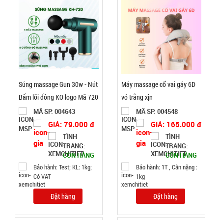
Nồi hấp 2
tầng inox
Soup
MÃ
SP:
Súng massage Gun 30w - Nút
Máy massage cổ vai gáy 6D
Steamer
Bấm lõi đồng KO logo Mã 720
vỏ trắng xịn
003196
( T20 )
MÃ SP: 004643
MÃ SP: 004548
GIÁ:
GIÁ: 79.000 đ
GIÁ: 165.000 đ
TÌNH
TÌNH
46.000 đ
TRẠNG:
TRẠNG:
TÌNH
CÒN HÀNG
CÒN HÀNG
Bảo hành: Test; KL: 1kg;
Bảo hành: 1T , Cân nặng :
Có VAT
1kg
TRẠNG:
CÒN HÀNG
Đặt hàng
Đặt hàng
Bảo
hành: