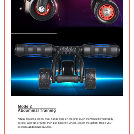
Găng tay
Slim túi
nilon rẻ (
MÃ
SP:
T1000 )
005066
GIÁ:
5.900 đ
TÌNH
TRẠNG:
CÒN HÀNG
Bảo
hành:
Test ,
Cân nặng :
0.3kg