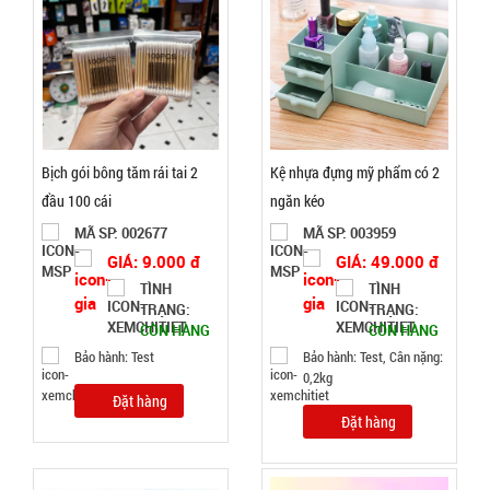
( T24, full
MÃ
SP:
vat )
SP004162
GIÁ:
Bịch gói bông tăm rái tai 2
Kệ nhựa đựng mỹ phẩm có 2
65.000 đ
đầu 100 cái
ngăn kéo
TÌNH
MÃ SP: 002677
MÃ SP: 003959
GIÁ: 9.000 đ
GIÁ: 49.000 đ
TRẠNG:
TÌNH
TÌNH
CÒN HÀNG
TRẠNG:
TRẠNG:
Bảo
CÒN HÀNG
CÒN HÀNG
hành:
Bảo hành: Test
Bảo hành: Test, Cân nặng:
KO
0,2kg
BH; Cân
nặng: 1kg
Đặt hàng
Đặt hàng
Đặt
hàng