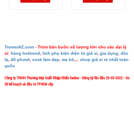
Fan
004338
GIÁ:
70.000 đ
TÌNH
TrumsiAZ.com
- Trùm bán buôn số lượng lớn cho các đại lý
TRẠNG:
sỉ:
hàng hottrend
,
linh phụ kiện điện tử giá sỉ
,
gia dụng
,
độc
CÒN HÀNG
lạ
,
đồ phượt
,
cssk làm đẹp
,
mẹ bé
,...
shop giá sỉ rẻ nhất toàn
Bảo
quốc
hành:
1T;
Công ty TNHH Thương Mại Xuất Nhập Khẩu Sadoo
- Đăng ký lần đầu 25-03-2022 - Do
Cân nặng:
Sở kế hoạch và đầu tư TPHCM cấp
2kg
1/57/4 Đặng Thùy Trâm - P. Bình Lợi Trung - HCM
Địa chỉ:
Đặt
hàng
Hotline: 0906.335538 – 0967.335538- 0911.335538
Email: trumsiaz@gmail.com
Thời gian làm việc: T2 - T7: 8h00 - 17h30;
[ Nghỉ Trưa: 12h15 - 13h30 ] - C
N: Nghỉ