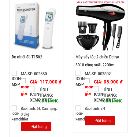
Test
Đặt
hàng
Chuông
Đo nhiệt độ T1502
Máy sấy tóc 2 chiều Deliya
báo động
8018 công suất 2200w
chống trộm
MÃ
MÃ SP: 003550
MÃ SP: 002892
SP:
cửa
GIÁ: 117.000 đ
GIÁ: 93.000 đ
000389
TÌNH
TÌNH
TRẠNG:
TRẠNG:
GIÁ:
CÒN HÀNG
CÒN HÀNG
Bảo hành: 6T, Cân nặng:
Bảo hành: 7N
0,3kg
11.500 đ
Đặt hàng
TÌNH
Đặt hàng