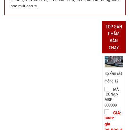
CÒN HÀNG
bọc mút cao su.
Bảo
hành:
Test
TOP SẢN
Đặt
PHẨM
hàng
BÁN
CHẠY
Bộ kềm cắt
móng 12
món ( T150
MÃ
SP:
)
003000
GIÁ:
26.500 đ