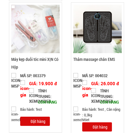
TRẠNG:
CÒN HÀNG
Bảo
hành:
Test
Đặt
hàng
Máy kẹp duỗi tóc mini XỊN Có
Thảm massage chân EMS
Hộp
MÃ SP: 003379
MÃ SP: 004032
Dụng cụ lò
GIÁ: 19.900 đ
GIÁ: 26.000 đ
xo Tummy
TÌNH
TÌNH
Trimmer
MÃ
TRẠNG:
TRẠNG:
SP:
CÒN HÀNG
CÒN HÀNG
Bảo hành: Test
Bảo hành: Test , Cân nặng
000749
: 0,3kg
GIÁ:
Đặt hàng
Đặt hàng