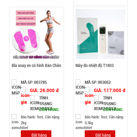
20.000 đ
TÌNH
TRẠNG:
CÒN HÀNG
Bảo
hành:
Test
Đặt
Đĩa xoay eo có hình Bàn Chân
Máy đo nhiệt độ T1803
hàng
MÃ SP: 003785
MÃ SP: 003052
GIÁ: 26.000 đ
GIÁ: 117.000 đ
TÌNH
TÌNH
TRẠNG:
TRẠNG:
Quạt phun
CÒN HÀNG
CÒN HÀNG
sương hơi
Bảo hành: Test, Cân nặng:
Bảo hành: Test; Cân nặng:
2kg
0,3kg
nước vuông
MÃ
SP:
Air Cooler
Đặt hàng
Đặt hàng