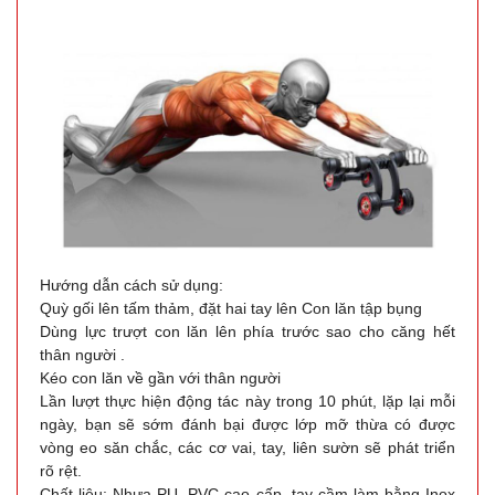
Đặt
hàng
Móc khóa
rung rung
mini
MÃ
SP:
Hướng dẫn cách sử dụng:
001340
Quỳ gối lên tấm thảm, đặt hai tay lên Con lăn tập bụng
GIÁ:
Dùng lực trượt con lăn lên phía trước sao cho căng hết
thân người .
Kéo con lăn về gần với thân người
29.000 đ
Lần lượt thực hiện động tác này trong 10 phút, lặp lại mỗi
ngày, bạn sẽ sớm đánh bại được lớp mỡ thừa có được
TÌNH
vòng eo săn chắc, các cơ vai, tay, liên sườn sẽ phát triển
rõ rệt.
TRẠNG:
Chất liệu: Nhựa PU, PVC cao cấp, tay cầm làm bằng Inox