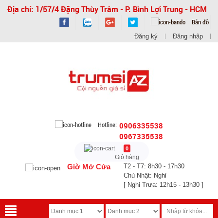
Địa chỉ: 1/57/4 Đặng Thùy Trâm - P. Bình Lợi Trung - HCM
Bản đồ
Đăng ký
Đăng nhập
Hotline:
0906335538
0967335538
0
Giỏ hàng
Giờ Mở Cửa
T2 - T7: 8h30 - 17h30
Chủ Nhật: Nghỉ
[ Nghỉ Trưa: 12h15 - 13h30 ]