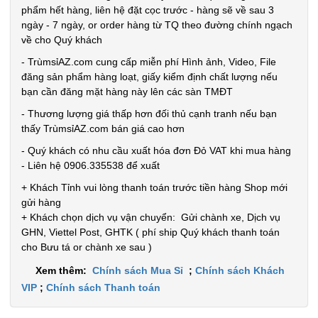
phẩm hết hàng, liên hệ đặt cọc trước - hàng sẽ về sau 3
ngày - 7 ngày, or order hàng từ TQ theo đường chính ngạch
về cho Quý khách
- TrùmsỉAZ.com cung cấp miễn phí Hình ảnh, Video, File
đăng sản phẩm hàng loạt, giấy kiểm định chất lượng nếu
bạn cần đăng mặt hàng này lên các sàn TMĐT
- Thương lượng giá thấp hơn đối thủ cạnh tranh nếu bạn
thấy TrùmsỉAZ.com bán giá cao hơn
- Quý khách có nhu cầu xuất hóa đơn Đỏ VAT khi mua hàng
- Liên hệ 0906.335538 để xuất
+ Khách Tỉnh vui lòng thanh toán trước tiền hàng Shop mới
gửi hàng
+ Khách chọn dịch vụ vận chuyển: Gửi chành xe, Dịch vụ
GHN, Viettel Post, GHTK ( phí ship Quý khách thanh toán
cho Bưu tá or chành xe sau )
Xem thêm:
Chính sách Mua Sỉ
;
Chính sách Khách
VIP
;
Chính sách Thanh toán