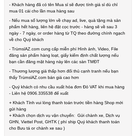
- Khách hàng đã có tên Mua sỉ sẽ được tính giá sỉ dù chỉ
mua 01 cái cho lần mua hàng sau
- Nếu mua số lượng lớn về chạy ad, live, quà tặng mà sản
phẩm hết hàng, liên hệ đặt cọc trước - hàng sẽ về sau 3
ngày - 7 ngày, or order hàng từ TQ theo đường chính ngạch
về cho Quý khách
- TrùmsỉAZ.com cung cấp miễn phí Hình ảnh, Video, File
đăng sản phẩm hàng loạt, giấy kiểm định chất lượng nếu
bạn cần đăng mặt hàng này lên các sàn TMĐT
- Thương lượng giá thấp hơn đối thủ cạnh tranh nếu bạn
thấy TrùmsỉAZ.com bán giá cao hơn
- Quý khách có nhu cầu xuất hóa đơn Đỏ VAT khi mua hàng
- Liên hệ 0906.335538 để xuất
+ Khách Tỉnh vui lòng thanh toán trước tiền hàng Shop mới
gửi hàng
+ Khách chọn dịch vụ vận chuyển: Gửi chành xe, Dịch vụ
GHN, Viettel Post, GHTK ( phí ship Quý khách thanh toán
cho Bưu tá or chành xe sau )