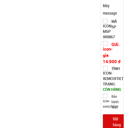
Máy
massage
mặt ion
MÃ
SP:
WFC
000867
GIÁ:
14.900 đ
TÌNH
TRẠNG:
CÒN HÀNG
Bảo
hành:
Test
Đặt
hàng