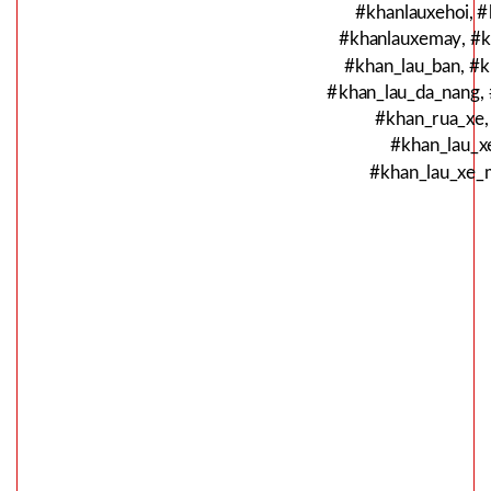
hàng
#khanlauxehoi, #
#khanlauxemay, #k
#khan_lau_ban, #k
#khan_lau_da_nang,
#khan_rua_xe,
Thanh xốp
#khan_lau_x
chặn cửa
#khan_lau_xe_m
cách âm
MÃ
SP:
thông minh
1M
003055
GIÁ:
7.500 đ
TÌNH
TRẠNG:
CÒN HÀNG
Bảo