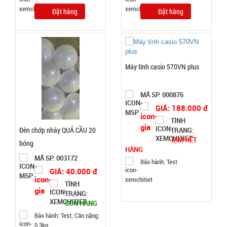
GIÁ:
Đặt hàng
Đặt hàng
49.000 đ
TÌNH
Máy tính casio 570VN plus
TRẠNG:
CÒN HÀNG
Bảo
MÃ SP: 000876
hành:
GIÁ: 188.000 đ
1T
TÌNH
Đèn chớp nháy QUẢ CẦU 20
TRẠNG:
Đặt
TẠM HẾT
hàng
bóng
HÀNG
MÃ SP: 003172
Bảo hành: Test
GIÁ: 40.000 đ
TÌNH
TRẠNG:
Bình thủy
CÒN HÀNG
tinh nắp
Bảo hành: Test; Cân nặng:
0,3kg