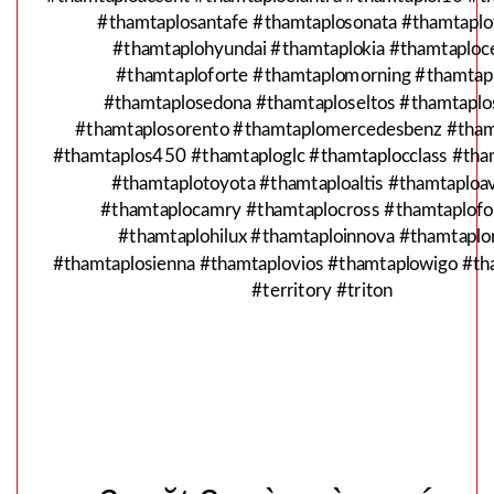
Băng keo
#thamtaplosantafe #thamtaplosonata #thamtaplo
Chống
#thamtaplohyundai #thamtaplokia #thamtaploc
Thấm siêu
MÃ
#thamtaploforte #thamtaplomorning #thamtapl
SP:
dính 5M -
#thamtaplosedona #thamtaploseltos #thamtaplo
BẢN TO
#thamtaplosorento #thamtaplomercedesbenz #tha
003074
#thamtaplos450 #thamtaploglc #thamtaplocclass #tha
10CM ( t18,
GIÁ:
#thamtaplotoyota #thamtaploaltis #thamtaploa
full vat )
#thamtaplocamry #thamtaplocross #thamtaplofo
24.000 đ
#thamtaplohilux #thamtaploinnova #thamtaplo
TÌNH
#thamtaplosienna #thamtaplovios #thamtaplowigo #th
#territory #triton
TRẠNG:
CÒN HÀNG
Bảo
hành:
Test
Đặt
hàng