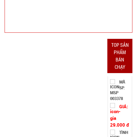
hành:
Test
Đặt
hàng
TOP SẢN
PHẨM
BÁN
Dây chuỗi
CHẠY
Trầm
Hương 108
MÃ
SP:
hạt full hộp
003378
GIÁ:
29.000 đ
TÌNH