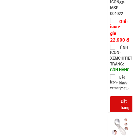
SP:
không rỉ
004022
GIÁ:
22.900 đ
TÌNH
TRẠNG:
CÒN HÀNG
Bảo
hành:
1T 1kg
Đặt
hàng