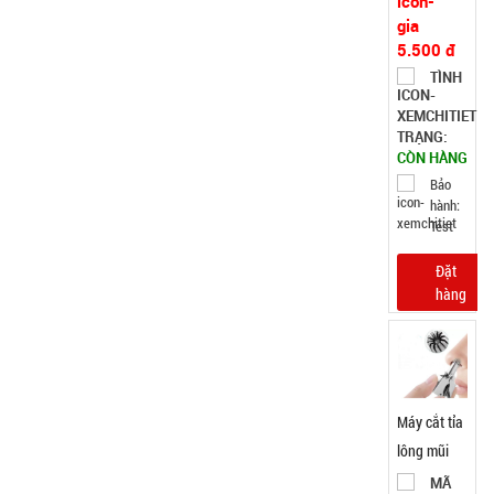
5.500 đ
TÌNH
TRẠNG:
CÒN HÀNG
Bảo
hành:
Test
Đặt
hàng
Máy cắt tỉa
lông mũi
bằng thép
MÃ