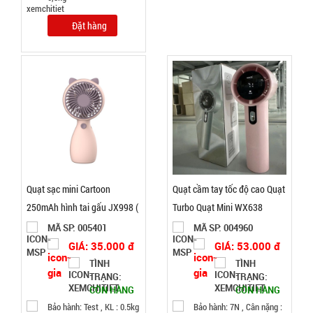
Inox có
MÃ
SP:
quai 500ml
Đặt hàng
002108
GIÁ:
5.900 đ
TÌNH
TRẠNG:
CÒN HÀNG
Bảo
Quạt sạc mini Cartoon
Quạt cầm tay tốc độ cao Quạt
hành:
250mAh hình tai gấu JX998 (
Turbo Quạt Mini WX638
Test
T120, Full Vat )
MÃ SP: 005401
MÃ SP: 004960
Đặt
GIÁ: 35.000 đ
GIÁ: 53.000 đ
hàng
TÌNH
TÌNH
TRẠNG:
TRẠNG:
CÒN HÀNG
CÒN HÀNG
Bảo hành: Test , KL : 0.5kg
Bảo hành: 7N , Cân nặng :