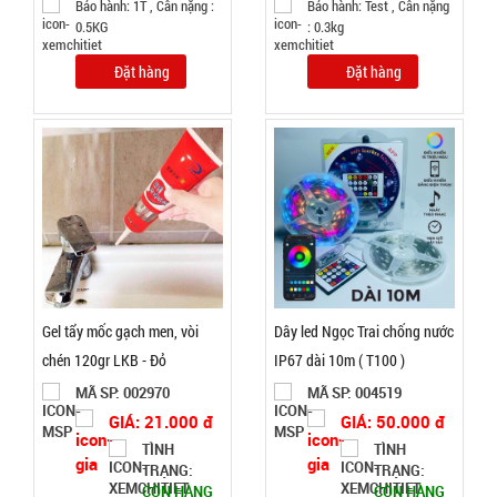
Bảo hành: 1T , Cân nặng :
Bảo hành: Test , Cân nặng
Đặt
0.5KG
: 0.3kg
hàng
Đặt hàng
Đặt hàng
Băng keo
chống
thấm siêu
MÃ
SP:
dính X2000
- BẢN 5CM
004739
màu vàng
GIÁ:
Gel tẩy mốc gạch men, vòi
Dây led Ngọc Trai chống nước
Nhật Bản (
chén 120gr LKB - Đỏ
IP67 dài 10m ( T100 )
T36 )
20.000 đ
MÃ SP: 002970
MÃ SP: 004519
TÌNH
GIÁ: 21.000 đ
GIÁ: 50.000 đ
TÌNH
TÌNH
TRẠNG:
TRẠNG:
TRẠNG:
CÒN HÀNG
CÒN HÀNG