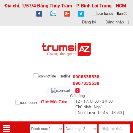
Địa chỉ: 1/57/4 Đặng Thùy Trâm - P. Bình Lợi Trung - HCM
Bản đồ
Đăng ký
Đăng nhập
Hotline:
0906335538
0967335538
0
Giỏ hàng
Giờ Mở Cửa
T2 - T7: 8h30 - 17h30
Chủ Nhật: Nghỉ
[ Nghỉ Trưa: 12h15 - 13h30 ]