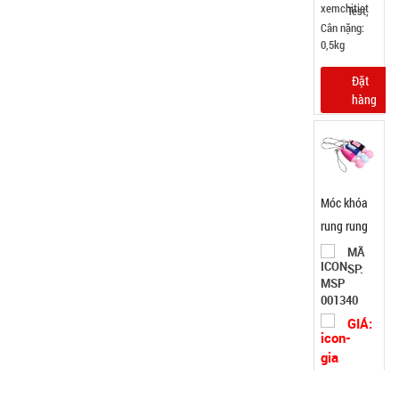
Test,
Cân nặng:
0,5kg
Đặt
hàng
Móc khóa
rung rung
mini
MÃ
SP:
001340
GIÁ:
29.000 đ