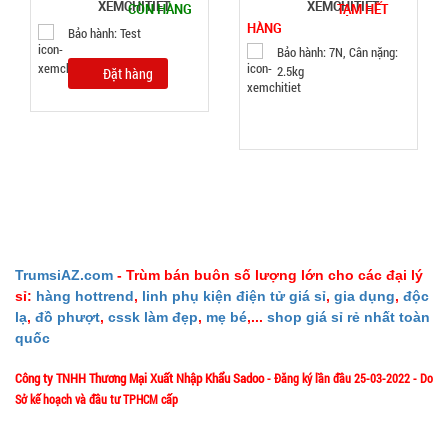
CÒN HÀNG
TẠM HẾT
38.000 đ
HÀNG
Bảo hành: Test
Bảo hành: 7N, Cân nặng:
TÌNH
2.5kg
Đặt hàng
TRẠNG:
CÒN HÀNG
Bảo
hành:
Test ,
Cân nặng :
0.3kg
Đặt
TrumsiAZ.com
- Trùm bán buôn số lượng lớn cho các đại lý
hàng
sỉ:
hàng hottrend
,
linh phụ kiện điện tử giá sỉ
,
gia dụng
,
độc
lạ
,
đồ phượt
,
cssk làm đẹp
,
mẹ bé
,...
shop giá sỉ rẻ nhất toàn
quốc
Công ty TNHH Thương Mại Xuất Nhập Khẩu Sadoo
- Đăng ký lần đầu 25-03-2022 - Do
Sở kế hoạch và đầu tư TPHCM cấp
Bọc chân
chống xe
1/57/4 Đặng Thùy Trâm - P. Bình Lợi Trung - HCM
Địa chỉ: