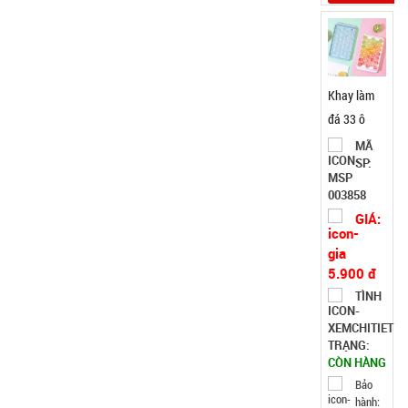
Khay làm
đá 33 ô
tròn có nắp
MÃ
SP:
đậy
003858
GIÁ:
5.900 đ
TÌNH
TRẠNG:
CÒN HÀNG
Bảo
hành: