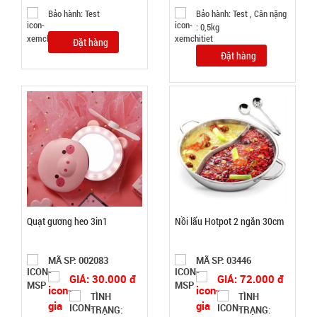
CÒN HÀNG
Bảo hành: Test
Bảo hành: Test , Cân nặng
Bảo
: 0,5kg
hành:
Đặt hàng
Test ,
Đặt hàng
Cân nặng :
0.3kg
Đặt
hàng
Giá đỡ điện
thoại K61
Quạt gương heo 3in1
Nồi lẩu Hotpot 2 ngăn 30cm
mini ( T200,
MÃ
SP:
full vat )
MÃ SP: 002083
MÃ SP: 03446
004825
GIÁ: 30.000 đ
GIÁ: 72.000 đ
GIÁ:
TÌNH
TÌNH
TRẠNG:
TRẠNG: