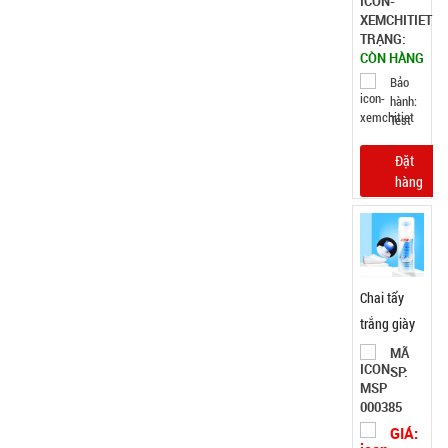
TRẠNG:
CÒN HÀNG
Bảo
hành:
Test
Đặt
hàng
Chai tẩy
trắng giày
Flac CÓ
MÃ
SP:
BÀN CHẢI
000385
GIÁ: