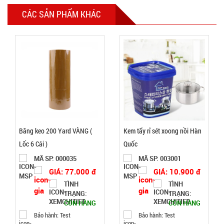
TÌNH
CÁC SẢN PHẨM KHÁC
TRẠNG:
CÒN HÀNG
Bảo
hành:
Test
Đặt
hàng
Băng keo 200 Yard VÀNG (
Kem tẩy rỉ sét xoong nồi Hàn
Lốc 6 Cái )
Quốc
Tripod 3
MÃ SP: 000035
MÃ SP: 003001
chân K07
GIÁ: 77.000 đ
GIÁ: 10.900 đ
TÌNH
TÌNH
MÃ
TRẠNG:
TRẠNG:
SP:
CÒN HÀNG
CÒN HÀNG
002158
Bảo hành: Test
Bảo hành: Test