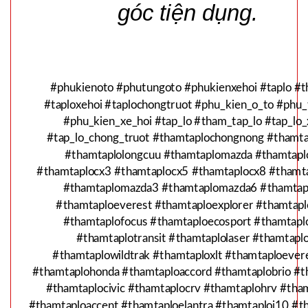
SP:
trời 4 cánh
góc tiện dụng.
* Đường chỉ may
Mã 2029
003213
GIÁ:
* Đường chỉ may 
47.000 đ
#phukienoto #phutungoto #phukienxehoi #taplo #t
TÌNH
#taploxehoi #taplochongtruot #phu_kien_o_to #phu
#phu_kien_xe_hoi #tap_lo #tham_tap_lo #tap_lo_
#tap_lo_chong_truot #thamtaplochongnong #thamt
TRẠNG:
CÒN HÀNG
#thamtaplolongcuu #thamtaplomazda #thamtap
Bảo
#thamtaplocx3 #thamtaplocx5 #thamtaplocx8 #tham
hành:
#thamtaplomazda3 #thamtaplomazda6 #thamtap
Test
#thamtaploeverest #thamtaploexplorer #thamtapl
#thamtaplofocus #thamtaploecosport #thamtaplo
Đặt
hàng
#thamtaplotransit #thamtaplolaser #thamtaplo
#thamtaplowildtrak #thamtaploxlt #thamtaploeve
#thamtaplohonda #thamtaploaccord #thamtaplobrio #t
#thamtaplocivic #thamtaplocrv #thamtaplohrv #tham
#thamtaploaccent #thamtaploelantra #thamtaploi10 #t