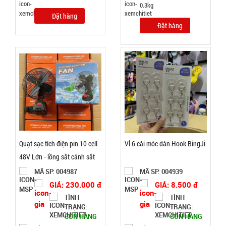
0.3kg
Đặt hàng
Súng
Đặt hàng
massage
Gun 30w -
MÃ
SP:
Nút Bấm lõi
đồng có
SP004037
logo Mã
GIÁ:
802
92.000 đ
TÌNH
Quạt sạc tích điện pin 10 cell
Vỉ 6 cái móc dán Hook BingJi
TRẠNG:
48V Lớn - lồng sắt cánh sắt
CÒN HÀNG
có XOAY ( T18 )
MÃ SP: 004987
MÃ SP: 004939
Bảo
GIÁ: 230.000 đ
GIÁ: 8.500 đ
hành:
Test,
TÌNH
TÌNH
Cân nặng:
TRẠNG:
TRẠNG:
0,3kg
CÒN HÀNG
CÒN HÀNG