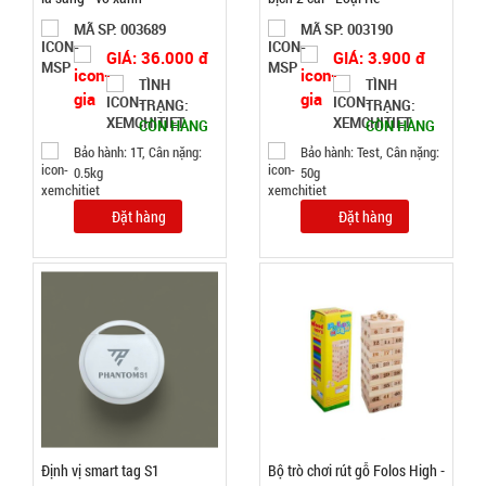
TRẠNG:
MÃ SP: 003689
MÃ SP: 003190
CÒN HÀNG
Bảo
GIÁ: 36.000 đ
GIÁ: 3.900 đ
hành:
TÌNH
TÌNH
Test ,
TRẠNG:
TRẠNG:
Cân nặng :
CÒN HÀNG
CÒN HÀNG
0.3kg
Bảo hành: 1T, Cân nặng:
Bảo hành: Test, Cân nặng:
0.5kg
50g
Đặt
hàng
Đặt hàng
Đặt hàng
Ấm siêu tốc
inox 1,8 Lít
( T24, full
MÃ
SP:
vat )
SP004162
Định vị smart tag S1
Bộ trò chơi rút gỗ Folos High -
GIÁ: