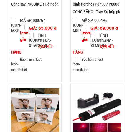
Găng tay PROBIKER Hở ngón
Kính Porches P8738 / P8000
GỌNG BẰNG - Tray Ko hộp pk
Ổ điện 4 ổ
MÃ SP: 000767
MÃ SP: 000495
cắm 2 cổng
GIÁ: 65.000 đ
GIÁ: 69.000 đ
usb dây dài
TÌNH
TÌNH
MÃ
TRẠNG:
TRẠNG:
SP:
2m Con Voi
TẠM HẾT
TẠM HẾT
( T100, full
004616
HÀNG
HÀNG
vat )
GIÁ:
Bảo hành: Test
Bảo hành: Test
38.000 đ
TÌNH
TRẠNG:
CÒN HÀNG
Bảo
hành:
1T ,
Cân nặng :