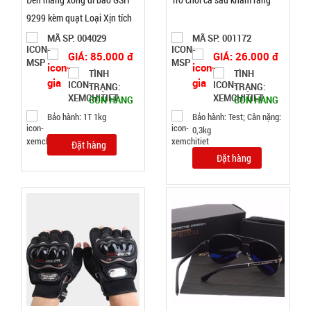
xo Tummy
9299 kèm quạt Loại Xịn tích
Trimmer
MÃ
được Solar
SP:
MÃ SP: 004029
MÃ SP: 001172
GIÁ: 85.000 đ
GIÁ: 26.000 đ
000749
TÌNH
TÌNH
GIÁ:
TRẠNG:
TRẠNG:
CÒN HÀNG
CÒN HÀNG
Bảo hành: 1T 1kg
Bảo hành: Test; Cân nặng:
20.000 đ
0,3kg
TÌNH
Đặt hàng
Đặt hàng
TRẠNG:
CÒN HÀNG
Bảo
hành:
Test
Đặt
hàng