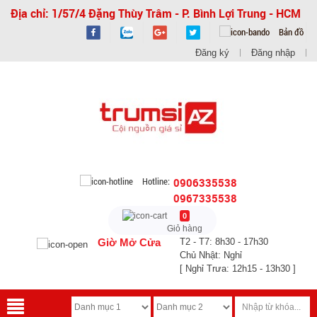
Địa chỉ: 1/57/4 Đặng Thùy Trâm - P. Bình Lợi Trung - HCM
Bản đồ
Đăng ký
Đăng nhập
Hotline:
0906335538
0967335538
0
Giỏ hàng
Giờ Mở Cửa
T2 - T7: 8h30 - 17h30
Chủ Nhật: Nghỉ
[ Nghỉ Trưa: 12h15 - 13h30 ]