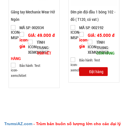
TRẠNG:
CÒN HÀNG
Găng tay Mechanix Wear Hở
Đèn pin đội đầu 1 bóng 102 -
Bảo
Ngón
đỏ ( T120, có vat )
hành:
Test,
MÃ SP: 002034
MÃ SP: 002192
Cân nặng:
GIÁ: 49.000 đ
GIÁ: 45.000 đ
0,3kg
TÌNH
TÌNH
TRẠNG:
TRẠNG:
Đặt
TẠM HẾT
CÒN HÀNG
hàng
HÀNG
Bảo hành: Test
Bảo hành: Test
Đặt hàng
Loa
bluetooth
Gấu
MÃ
SP:
BearBrick
B5+ có mắt
004007
TrumsiAZ.com
- Trùm bán buôn số lượng lớn cho các đại lý
kính xịn
GIÁ: