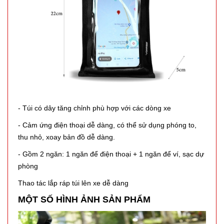
TRẠNG:
CÒN HÀNG
Bảo
hành:
Test,
Cân nặng:
0,5kg
Đặt
hàng
- Túi có dây tăng chỉnh phù hợp với các dòng xe
- Cảm ứng điện thoại dễ dàng, có thể sử dụng phóng to,
thu nhỏ, xoay bản đồ dễ dàng.
Bộ dao 5
- Gồm 2 ngăn: 1 ngăn để điện thoại + 1 ngăn để ví, sạc dự
món lưỡi
phòng
đen Buck
MÃ
Thao tác lắp ráp túi lên xe dễ dàng
SP:
Mã T65S
MỘT SỐ HÌNH ẢNH SẢN PHẨM
002796
GIÁ: