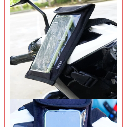
32.000 đ
TÌNH
TRẠNG:
CÒN HÀNG
Bảo
hành:
Test ,
Cân nặng :
0.5kg
Đặt
hàng
Máy phun
sương xông