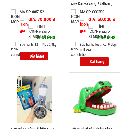
size Đại vỏ vàng 25x8cm (
T50 )
MÃ SP: 005152
MÃ SP: 000250
65.000 đ
GIÁ: 70.000 đ
GIÁ: 50.000 đ
TÌNH
TÌNH
TÌNH
TRẠNG:
TRẠNG:
CÒN HÀNG
CÒN HÀNG
TRẠNG:
CÒN HÀNG
Bảo hành: 12T , KL : 0,3kg
Bảo hành: Test; KL: 0,5kg;
Full VAT
Bảo
hành:
Đặt hàng
KO
Đặt hàng
BH; Cân
nặng: 1kg
Đặt
hàng
Dụng cụ lò
Đèn măng xông đi bão GSH
Trò chơi cá sấu khám răng