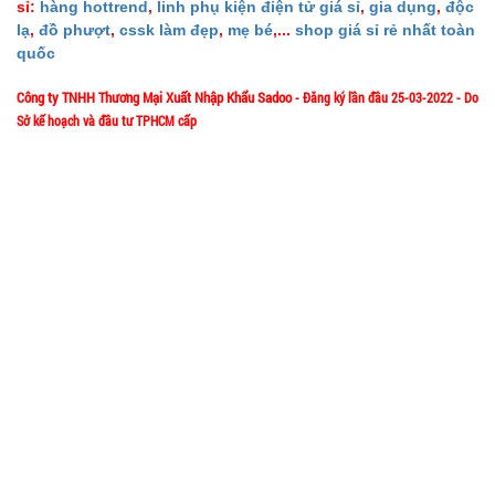
sỉ:
hàng hottrend
,
linh phụ kiện điện tử giá sỉ
,
gia dụng
,
độc
lạ
,
đồ phượt
,
cssk làm đẹp
,
mẹ bé
,...
shop giá sỉ rẻ nhất toàn
quốc
115.000
đ
Công ty TNHH Thương Mại Xuất Nhập Khẩu Sadoo
- Đăng ký lần đầu 25-03-2022 - Do
TÌNH
Sở kế hoạch và đầu tư TPHCM cấp
1/57/4 Đặng Thùy Trâm - P. Bình Lợi Trung - HCM
Địa chỉ:
TRẠNG:
CÒN HÀNG
Hotline: 0906.335538 – 0967.335538- 0911.335538
Bảo
Email: trumsiaz@gmail.com
hành:
1T,
Thời gian làm việc: T2 - T7: 8h00 - 17h30;
Cân nặng:
[ Nghỉ Trưa: 12h15 - 13h30 ] - C
N: Nghỉ
0,5kg
Đặt
hàng
GIỚI THIỆU VỀ CÔNG TY
Giới thiệu về MuabangiasiAZ