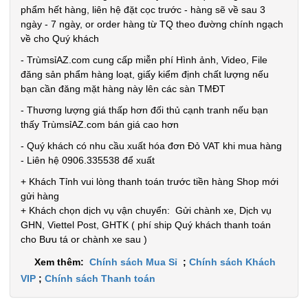
phẩm hết hàng, liên hệ đặt cọc trước - hàng sẽ về sau 3
ngày - 7 ngày, or order hàng từ TQ theo đường chính ngạch
về cho Quý khách
- TrùmsỉAZ.com cung cấp miễn phí Hình ảnh, Video, File
đăng sản phẩm hàng loạt, giấy kiểm định chất lượng nếu
bạn cần đăng mặt hàng này lên các sàn TMĐT
- Thương lượng giá thấp hơn đối thủ cạnh tranh nếu bạn
thấy TrùmsỉAZ.com bán giá cao hơn
- Quý khách có nhu cầu xuất hóa đơn Đỏ VAT khi mua hàng
- Liên hệ 0906.335538 để xuất
+ Khách Tỉnh vui lòng thanh toán trước tiền hàng Shop mới
gửi hàng
+ Khách chọn dịch vụ vận chuyển: Gửi chành xe, Dịch vụ
GHN, Viettel Post, GHTK ( phí ship Quý khách thanh toán
cho Bưu tá or chành xe sau )
Xem thêm:
Chính sách Mua Sỉ
;
Chính sách Khách
VIP
;
Chính sách Thanh toán