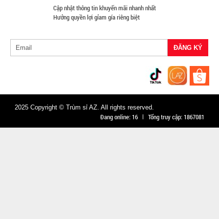
TRẠNG:
Cập nhật thông tin khuyến mãi nhanh nhất
CÒN HÀNG
Hưởng quyền lợi gỉam gía riêng biệt
Bảo
hành:
Test
Đặt
hàng
2025 Copyright © Trùm sỉ AZ. All rights reserved.
Đang online:
16
Tổng truy cập:
1867081
Máy đánh
trứng
Scarlett
MÃ
SP:
002964
GIÁ: