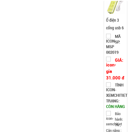
Ổ điện 3
cổng usb 6
lỗ cắm -
MÃ
SP:
Xanh Lá (
T120 )
002019
GIÁ:
31.000 đ
TÌNH
TRẠNG:
CÒN HÀNG
Bảo
hành:
7N ,
Cân nặng :