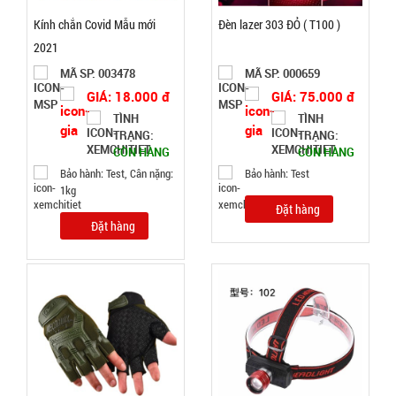
0.5kg
Kính chắn Covid Mẫu mới
Đèn lazer 303 ĐỎ ( T100 )
Đặt
2021
hàng
MÃ SP: 003478
MÃ SP: 000659
GIÁ: 18.000 đ
GIÁ: 75.000 đ
TÌNH
TÌNH
TRẠNG:
TRẠNG:
CÒN HÀNG
CÒN HÀNG
Dao cạo
Bảo hành: Test, Cân nặng:
Bảo hành: Test
lông mày
1kg
Đặt hàng
AiLin có
MÃ
Đặt hàng
SP:
tặng đầu
thay
003739
GIÁ:
4.500 đ
TÌNH