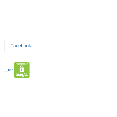
Liên hệ hợp tác chào hàng
Giấy chứng nhận Thương Hiệu
Xem / tải danh sách hàng hóa MuabangiasiAZ
Máy cắt tỉa
lông mũi
bằng thép
MÃ
SP:
không rỉ
Facebook
004022
GIÁ:
22.900 đ
TÌNH
TRẠNG:
HÀNG XUẤT ĐƯỢC VAT
TOP sp bán chạy trên Sàn TMDT
CÒN HÀNG
Giá Sỉ Siêu Rẻ DƯỚI 20K
Hàng Tết 2026 Giá Sỉ
Săn Flash Sale
Bảo
Hàng Hot Theo Xu Hướng
HÀNG SÀNH SỨ
HÀNG THỦY TINH
hành: