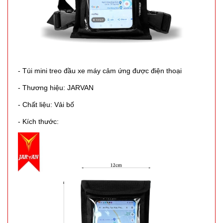
- Túi mini treo đầu xe máy cảm ứng được điện thoại
Máy xông
- Thương hiệu: JARVAN
tinh dầu
- Chất liệu: Vải bố
Humi loại
MÃ
- Kích thước:
SP:
vỏ Trắng
Chữ T xịn
003690
GIÁ:
19.000 đ
TÌNH