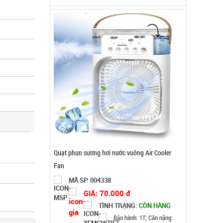
Đặt hàng
Bộ dao 5 món lưỡi đen Buck Mã T65S
MÃ SP: 002796
GIÁ: 32.000 đ