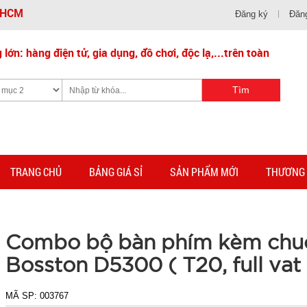
- HCM
Đăng ký
Đăn
lớn: hàng điện tử, gia dụng, đồ chơi, độc lạ,...trên toàn
TRANG CHỦ
BẢNG GIÁ SỈ
SẢN PHẨM MỚI
THƯƠNG 
Combo bộ bàn phím kèm chu
Bosston D5300 ( T20, full vat 
MÃ SP:
003767