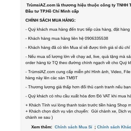
TrùmsỉAZ.com là thương hiệu thuộc công ty TNHH T
Đầu tư TP.Hồ Chí Minh cấp
CHÍNH SÁCH MUA HÀNG:
- Quý khách mua hàng đến trực tiếp cửa hàng, đặt hàng t
- Khách hàng mua hàng liên hệ 0906335538
- Khách hàng đã có tên Mua sỉ sẽ được tính giá sỉ dù ch
- Nếu mua số lượng lớn về chạy ad, live, quà tặng mà sả
order hàng từ TQ theo đường chính ngạch về cho Quý 
- TrùmsỉAZ.com cung cấp miễn phí Hình ảnh, Video, Fil
hàng này lên các sàn TMĐT
- Thương lượng giá thấp hơn đối thủ cạnh tranh nếu bạ
- Quý khách có nhu cầu xuất hóa đơn Đỏ VAT khi mua h
+ Khách Tỉnh vui lòng thanh toán trước tiền hàng Shop 
+ Khách chọn dịch vụ vận chuyển: Gửi chành xe, Dịch vụ
chành xe sau )
Xem thêm:
Chính sách Mua Sỉ
;
Chính sách Khác