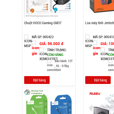
Chuột HOCO Gaming GM37
Loa máy tính Jertec
MÃ SP: 005423
MÃ SP: 00541
GIÁ: 56.000 đ
GIÁ: 10
TÌNH TRẠNG:
TÌN
CÒN HÀNG
CÒ
Bảo hành: 12T
, KL : 0.5kg
Đặt hàng
Đặt hàng