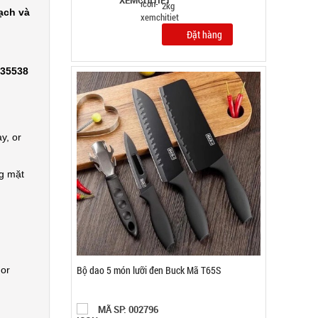
TÌNH TRẠNG:
CÒN HÀNG
ạch và
Bảo hành: Test , Cân nặng :
0.5kg
Đặt hàng
335538
y, or
ng mặt
 or
Máy phun sương xông tinh dầu tạo độ ẩm Vân