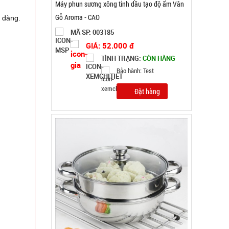
ễ dàng.
Nồi hấp 2 tầng inox Soup Steamer
MÃ SP: 003196
GIÁ: 46.000 đ
TÌNH TRẠNG:
CÒN HÀNG
Bảo hành: Test
Đặt hàng