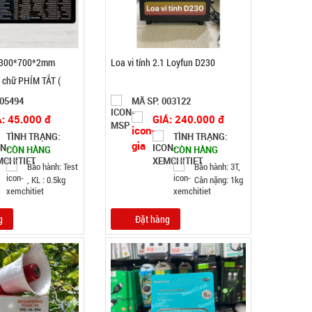
d 300*700*2mm
Loa vi tính 2.1 Loyfun D230
chữ PHÍM TẮT (
 )
005494
MÃ SP: 003122
Á: 45.000 đ
GIÁ: 240.000 đ
TÌNH TRẠNG:
TÌNH TRẠNG:
Băng keo 200 Yard TRONG ( Lốc 6 Cái )
CÒN HÀNG
CÒN HÀNG
Bảo hành: Test
Bảo hành: 3T,
, KL : 0.5kg
Cân nặng: 1kg
MÃ SP: 000034
GIÁ: 77.000 đ
TÌNH TRẠNG:
CÒN HÀNG
g
Đặt hàng
Bảo hành: Test
Đặt hàng