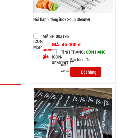
Bộ kềm cắt móng 12 món ( T150 )
MÃ SP: 003000
GIÁ: 26.500 đ
TÌNH TRẠNG:
CÒN HÀNG
Bảo hành: Test
Đặt hàng