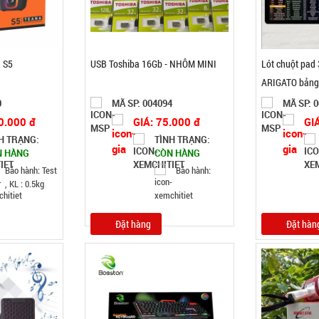
h S5
USB Toshiba 16Gb - NHÔM MINI
Lót chuột pa
ARIGATO bảng 
T100 , Full VAT
0
MÃ SP: 004094
MÃ SP: 
0.000 đ
GIÁ: 75.000 đ
GI
H TRẠNG:
TÌNH TRẠNG:
N HÀNG
CÒN HÀNG
Bảo hành: Test
Bảo hành:
, KL : 0.5kg
Đặt hàng
Đặt hàn