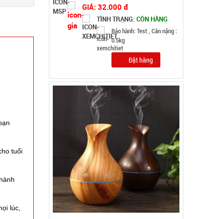
Gỗ Aroma - CAO
MÃ SP: 003185
GIÁ: 52.000 đ
TÌNH TRẠNG:
CÒN HÀNG
Bảo hành: Test
Đặt hàng
soạn
cho tuổi
thành
ọi lúc,