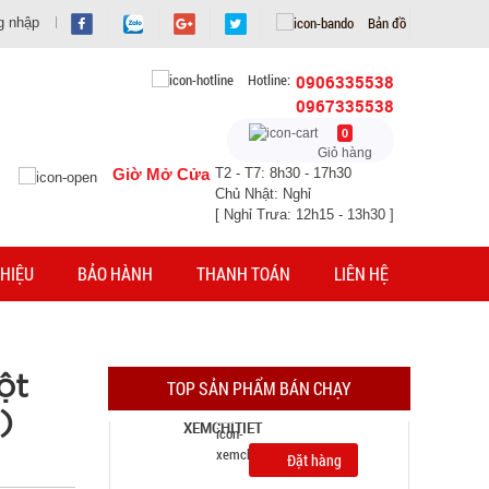
Bản đồ
g nhập
Hotline:
0906335538
0967335538
0
Giỏ hàng
Giờ Mở Cửa
T2 - T7: 8h30 - 17h30
Chủ Nhật: Nghỉ
[ Nghỉ Trưa: 12h15 - 13h30 ]
HIỆU
BẢO HÀNH
THANH TOÁN
LIÊN HỆ
Quạt phun sương hơi nước vuông Air Cooler
Fan
MÃ SP: 004338
ột
TOP SẢN PHẨM BÁN CHẠY
GIÁ: 70.000 đ
)
TÌNH TRẠNG:
CÒN HÀNG
Bảo hành: 1T; Cân nặng:
2kg