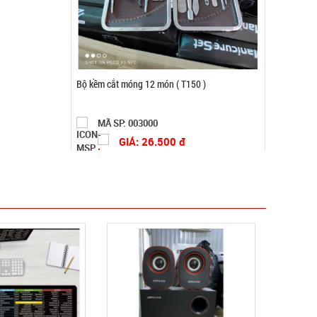
Chai tẩy trắng giày Flac CÓ BÀN CHẢI
MÃ SP: 000385
GIÁ: 5.500 đ
TÌNH TRẠNG:
CÒN HÀNG
Bảo hành: Test
Đặt hàng