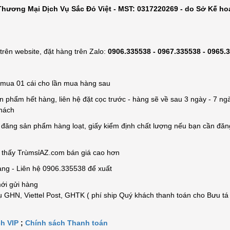
hương Mại Dịch Vụ Sắc Đỏ Việt - MST: 0317220269 - do Sở Kế ho
rên website, đặt hàng trên Zalo:
0906.335538 - 0967.335538 - 0965.
ỉ mua 01 cái cho lần mua hàng sau
n phẩm hết hàng, liên hệ đặt cọc trước - hàng sẽ về sau 3 ngày - 7 ngà
khách
e đăng sản phẩm hàng loạt, giấy kiểm định chất lượng nếu bạn cần đă
n thấy TrùmsỉAZ.com bán giá cao hơn
àng - Liên hệ 0906.335538 để xuất
mới gửi hàng
 GHN, Viettel Post, GHTK ( phí ship Quý khách thanh toán cho Bưu tá
h VIP
;
Chính sách Thanh toán