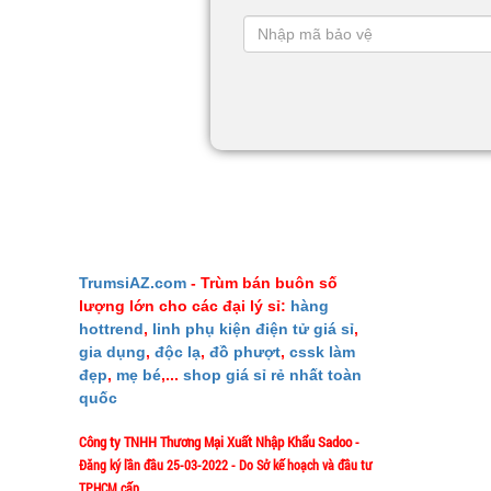
GIỚI THIỆU
TrumsiAZ.com
- Trùm bán buôn số
lượng lớn cho các đại lý sỉ:
hàng
Giới thiệu
hottrend
,
linh phụ kiện điện tử giá sỉ
,
Ý nghĩa S
gia dụng
,
độc lạ
,
đồ phượt
,
cssk làm
đẹp
,
mẹ bé
,...
shop giá sỉ rẻ nhất toàn
Liên hệ M
quốc
Mua bao nh
Công ty TNHH Thương Mại Xuất Nhập Khẩu Sadoo
-
Phản ảnh 
Đăng ký lần đầu 25-03-2022 - Do Sở kế hoạch và đầu tư
Vào đâu để
TPHCM cấp