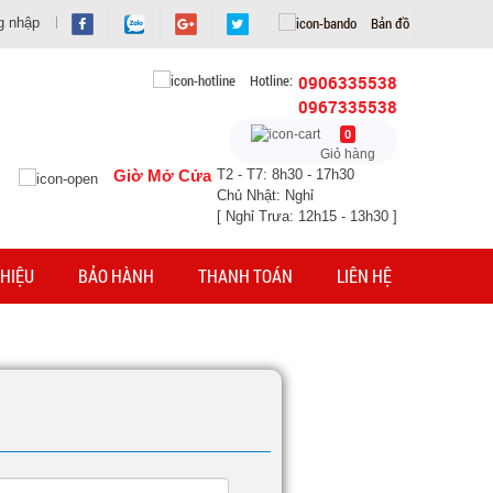
Bản đồ
g nhập
Hotline:
0906335538
0967335538
0
Giỏ hàng
Giờ Mở Cửa
T2 - T7: 8h30 - 17h30
Chủ Nhật: Nghỉ
[ Nghỉ Trưa: 12h15 - 13h30 ]
HIỆU
BẢO HÀNH
THANH TOÁN
LIÊN HỆ