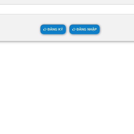
ĐĂNG KÝ
ĐĂNG NHẬP
 VỀ CÔNG TY
HƯỚNG DẪN MUA HÀNG
 về MuabangiasiAZ
Chính sách LẤY SỈ từ Trùm sỉ trumsia
logan MuabangiasiAZ
Chính sách giao hàng
uabangiasiAZ
Chính sách thanh toán
iêu thì mới ship?
Chính sách bảo hành - kiểm hàng
Chất lượng phục vụ
Chính sách bảo mật cho khách
 lấy hình, giá để up bán?
Liên hệ hợp tác chào hàng