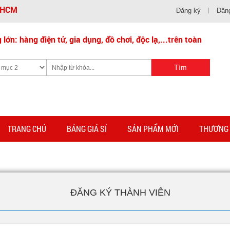
- HCM
Đăng ký
Đăn
lớn: hàng điện tử, gia dụng, đồ chơi, độc lạ,...trên toàn
TRANG CHỦ
BẢNG GIÁ SỈ
SẢN PHẨM MỚI
THƯƠNG 
ĐĂNG KÝ THÀNH VIÊN