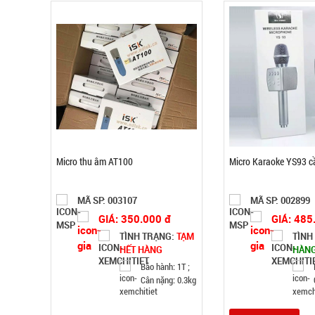
Micro thu âm AT100
Micro Karaoke YS93 c
MÃ SP: 003107
MÃ SP: 002899
GIÁ: 350.000 đ
GIÁ: 485
TÌNH TRẠNG:
TẠM
TÌNH
HẾT HÀNG
HÀN
Bảo hành: 1T ;
Cân nặng: 0.3kg