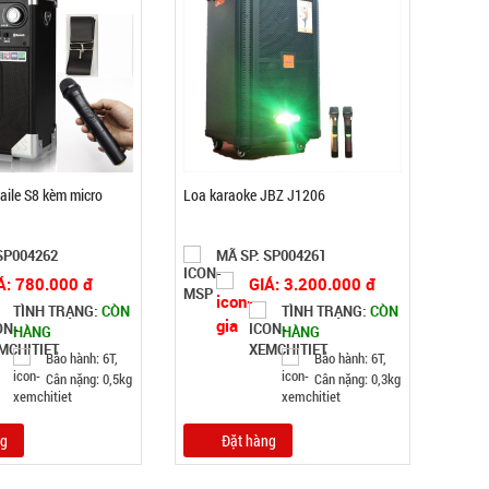
aile S8 kèm micro
Loa karaoke JBZ J1206
SP004262
MÃ SP: SP004261
Á: 780.000 đ
GIÁ: 3.200.000 đ
TÌNH TRẠNG:
CÒN
TÌNH TRẠNG:
CÒN
HÀNG
HÀNG
Bảo hành: 6T,
Bảo hành: 6T,
Cân nặng: 0,5kg
Cân nặng: 0,3kg
ng
Đặt hàng