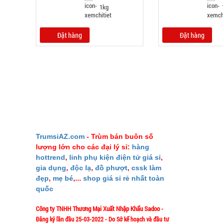
1kg
Đặt hàng
Đặt hàng
GIỚI THIỆU
TrumsiAZ.com
- Trùm bán buôn số
lượng lớn cho các đại lý sỉ:
hàng
Giới thiệu
hottrend
,
linh phụ kiện điện tử giá sỉ
,
Ý nghĩa S
gia dụng
,
độc lạ
,
đồ phượt
,
cssk làm
đẹp
,
mẹ bé
,...
shop giá sỉ rẻ nhất toàn
Liên hệ M
quốc
Mua bao nh
Công ty TNHH Thương Mại Xuất Nhập Khẩu Sadoo
-
Phản ảnh 
Đăng ký lần đầu 25-03-2022 - Do Sở kế hoạch và đầu tư