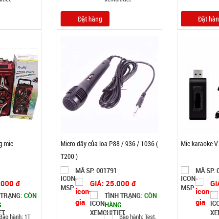
Đặt hàng
Đặt hà
g mic
Micro dây của loa P88 / 936 / 1036 (
Mic karaoke V
T200 )
MÃ SP: 001791
MÃ SP: 
.000 đ
GIÁ: 25.000 đ
GI
 TRẠNG:
CÒN
TÌNH TRẠNG:
CÒN
G
HÀNG
Bảo hành: 1T
Bảo hành: Test,