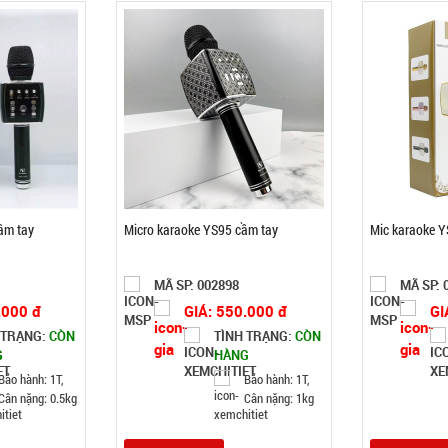
ầm tay
Micro karaoke YS95 cầm tay
Mic karaoke Y
MÃ SP: 002898
MÃ SP: 
.000 đ
GIÁ: 550.000 đ
GI
 TRẠNG:
CÒN
TÌNH TRẠNG:
CÒN
G
HÀNG
Bảo hành: 1T,
Bảo hành: 1T,
Cân nặng: 0.5kg
Cân nặng: 1kg