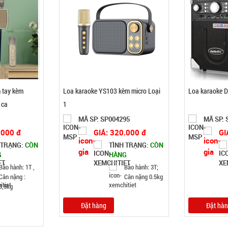
 tay kèm
Loa karaoke YS103 kèm micro Loại
Loa karaoke D
 ca
1
MÃ SP: SP004295
MÃ SP: 
.000 đ
GIÁ: 320.000 đ
GI
 TRẠNG:
CÒN
TÌNH TRẠNG:
CÒN
G
HÀNG
Bảo hành: 1T ,
Bảo hành: 3T;
Cân nặng :
Cân nặng 0.5kg
0,5kg
Đặt hàng
Đặt hà