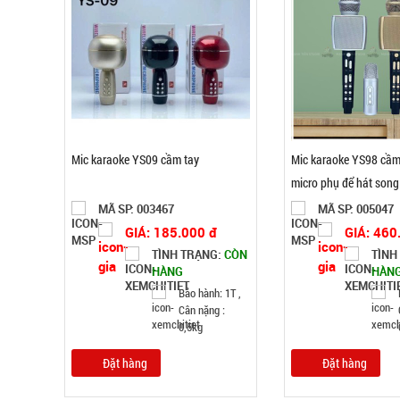
Mic karaoke YS09 cầm tay
Mic karaoke YS98 cầm
micro phụ để hát song
MÃ SP: 003467
MÃ SP: 005047
GIÁ: 185.000 đ
GIÁ: 460
TÌNH TRẠNG:
CÒN
TÌNH
HÀNG
HÀN
Bảo hành: 1T ,
Cân nặng :
0,5kg
Đặt hàng
Đặt hàng