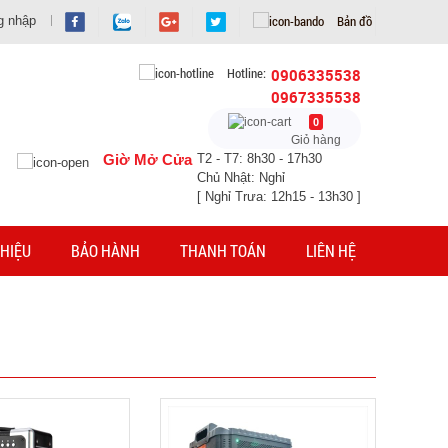
Bản đồ
g nhập
Hotline:
0906335538
0967335538
0
Giỏ hàng
Giờ Mở Cửa
T2 - T7: 8h30 - 17h30
Chủ Nhật: Nghỉ
[ Nghỉ Trưa: 12h15 - 13h30 ]
HIỆU
BẢO HÀNH
THANH TOÁN
LIÊN HỆ