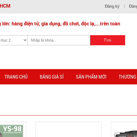
- HCM
Đăng ký
Đăn
lớn: hàng điện tử, gia dụng, đồ chơi, độc lạ,...trên toàn
TRANG CHỦ
BẢNG GIÁ SỈ
SẢN PHẨM MỚI
THƯƠNG 