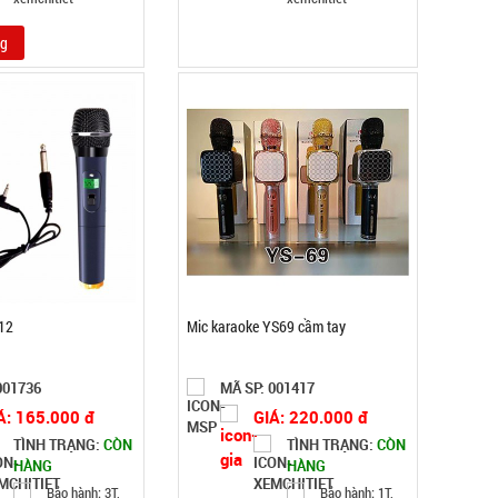
ng
12
Mic karaoke YS69 cầm tay
001736
MÃ SP: 001417
Á: 165.000 đ
GIÁ: 220.000 đ
TÌNH TRẠNG:
CÒN
TÌNH TRẠNG:
CÒN
HÀNG
HÀNG
Bảo hành: 3T,
Bảo hành: 1T,