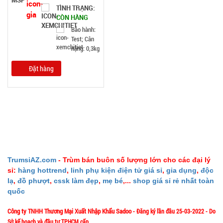
TÌNH TRẠNG:
CÒN HÀNG
Bảo hành:
Test; Cân
nặng: 0,3kg
Đặt hàng
TrumsiAZ.com
- Trùm bán buôn số lượng lớn cho các đại lý
sỉ:
hàng hottrend
,
linh phụ kiện điện tử giá sỉ
,
gia dụng
,
độc
lạ
,
đồ phượt
,
cssk làm đẹp
,
mẹ bé
,...
shop giá sỉ rẻ nhất toàn
quốc
Công ty TNHH Thương Mại Xuất Nhập Khẩu Sadoo
- Đăng ký lần đầu 25-03-2022 - Do
Sở kế hoạch và đầu tư TPHCM cấp