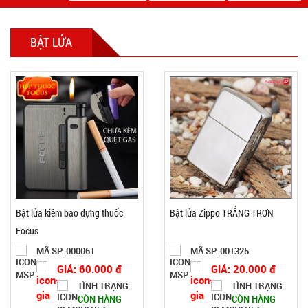
BẬT LỬA
Bật lửa kiêm bao đựng thuốc
Bật lửa Zippo TRẮNG TRƠN
Focus
MÃ SP: 000061
MÃ SP: 001325
GIÁ: 60.000 đ
GIÁ: 20.000 đ
TÌNH TRẠNG:
TÌNH TRẠNG:
CÒN HÀNG
CÒN HÀNG