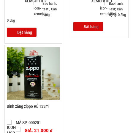
Bảo hành:
Bảo hành:
test , Cân
Test; Cân
nặng :
nặng: 0,3kg
0.5kg
Đặt hàng
Đặt hàng
Bình xăng zippo RẺ 133ml
MÃ SP: 000201
GIÁ: 21.000 đ