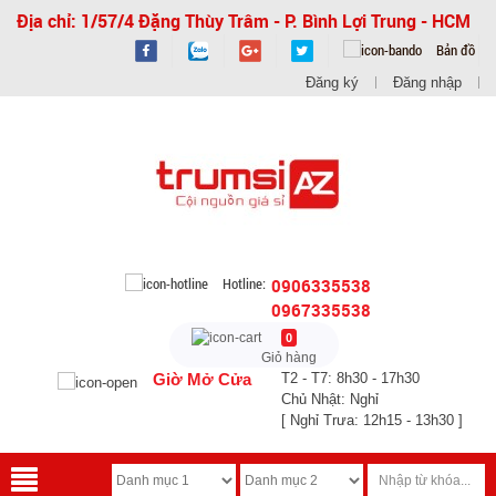
Địa chỉ: 1/57/4 Đặng Thùy Trâm - P. Bình Lợi Trung - HCM
Bản đồ
Đăng ký
Đăng nhập
Hotline:
0906335538
0967335538
0
Giỏ hàng
Giờ Mở Cửa
T2 - T7: 8h30 - 17h30
Chủ Nhật: Nghỉ
[ Nghỉ Trưa: 12h15 - 13h30 ]