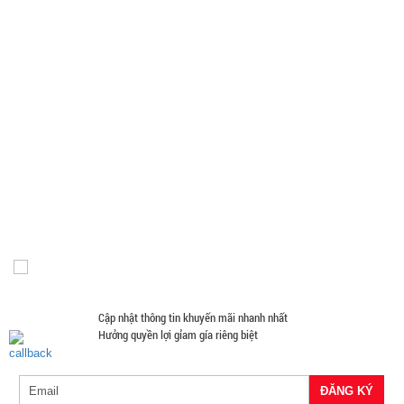
Hàng Chính Hãng
Hàng Độc Lạ
Kính Cường Lực - Ốp Lưng
Tai Nghe Giá Sỉ
Bật Lửa
Loa Nghe Nhạc Giá Sỉ
Phụ Kiện Trên Ô Tô Giá Sỉ
Giá Đỡ - Kẹp Điện Thoại Giá Sỉ
Phụ Kiện Đồ Dùng Nhà Tắm
Phụ Kiện Đồ Dùng Nhà Bếp
Loa Kéo Karaoke
Nón Bảo Hiểm Giá Sỉ
Hàng Giá Sỉ Dưới 50K
Móc Khóa Giá Sỉ
Găng tay
Phụ Kiện Game
Quà Tặng Giá Sỉ
Máy Massage - Máy Tập Thể Dục Giá Sỉ
Quạt Mát
Đồ Chuyên Phượt Giá Sỉ
Pin Sạc Dự Phòng Giá Sỉ
Đồng Hồ Giá Buôn
Đồ Sửa Chữa Giá Sỉ
Mua Áo Mua Số Lượng
Đèn Pin Giá Sỉ
Mắt Kính
Cập nhật thông tin khuyến mãi nhanh nhất
Hưởng quyền lợi gỉam gía riêng biệt