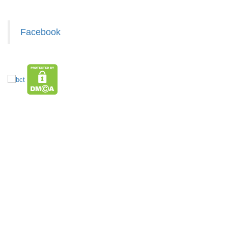
Facebook
HÀNG XUẤT ĐƯỢC VAT
TOP sp bán chạy trên Sàn TMDT
Giá Sỉ Siêu Rẻ DƯỚI 20K
Hàng Tết 2026 Giá Sỉ
Săn Flash Sale
Hàng Hot Theo Xu Hướng
HÀNG SÀNH SỨ
HÀNG THỦY TINH
Bình Nước
Đồ Phong Thủy
Văn Phòng Phẩm
Loa Bluetooth
Hàng Tiêu Dùng
Phụ Kiện Làm Tóc
Cạo Râu
Tông Đơ
Đèn chớp nháy
Cóc 2 - 3 cổng
Cóc 1 cổng
Cóc cáp sạc nhiều đầu
Cóc cáp sạc dòng TypeC
Cóc cáp sạc dòng Androi
Cóc cáp sạc dòng Iphone