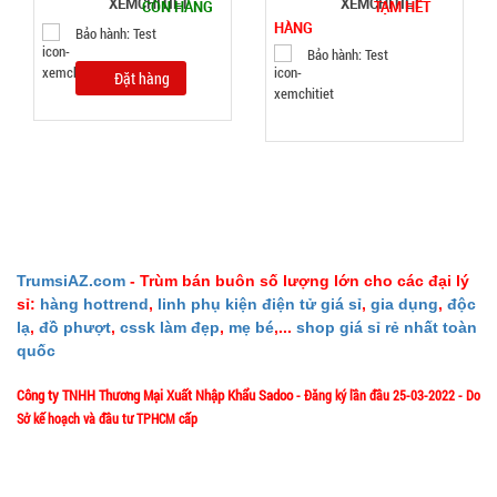
CÒN HÀNG
TẠM HẾT
HÀNG
Bảo hành: Test
Bảo hành: Test
Máy
Đặt hàng
massage
mặt ion
MÃ
SP:
WFC
000867
GIÁ:
TrumsiAZ.com
- Trùm bán buôn số lượng lớn cho các đại lý
14.900 đ
sỉ:
hàng hottrend
,
linh phụ kiện điện tử giá sỉ
,
gia dụng
,
độc
TÌNH
lạ
,
đồ phượt
,
cssk làm đẹp
,
mẹ bé
,...
shop giá sỉ rẻ nhất toàn
quốc
TRẠNG:
Công ty TNHH Thương Mại Xuất Nhập Khẩu Sadoo
- Đăng ký lần đầu 25-03-2022 - Do
CÒN HÀNG
Sở kế hoạch và đầu tư TPHCM cấp
Bảo
hành:
1/57/4 Đặng Thùy Trâm - P. Bình Lợi Trung - HCM
Địa chỉ:
Test