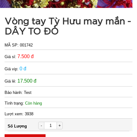
Chai tẩy
trắng giày
Flac CÓ
Vòng tay Tỳ Hưu may mắn -
MÃ
SP:
BÀN CHẢI
DÂY TO ĐỎ
000385
GIÁ:
MÃ SP:
001742
7.500 đ
Giá sỉ:
5.500 đ
0 đ
Giá vip:
TÌNH
17.500 đ
Giá lẻ:
TRẠNG:
CÒN HÀNG
Bảo hành:
Test
Bảo
Tình trạng:
Còn hàng
hành:
Test
Lượt xem:
3938
Đặt
-
+
Số Lượng
hàng