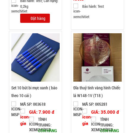
Bảo hành: Test; Cân nặng:
0,2kg
Bảo hành: Test
38.000 đ
Đặt hàng
TÌNH
TRẠNG:
CÒN HÀNG
Bảo
hành:
Test ,
Cân nặng :
0.3kg
Đặt
Set 10 bút bi mực xanh ( báo
Đĩa thuỷ tinh vàng hình Chiếc
hàng
theo 10 cái )
lá W148-1V (T18 )
MÃ SP: 003618
MÃ SP: 005281
GIÁ: 7.900 đ
GIÁ: 35.000 đ
TÌNH
TÌNH
TRẠNG:
TRẠNG:
Máy phun
CÒN HÀNG
CÒN HÀNG