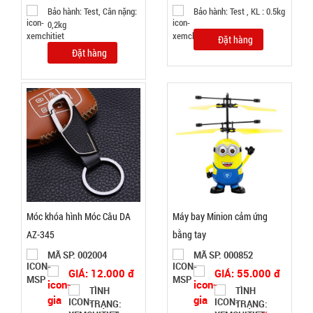
sương xông
Bảo hành: Test, Cân nặng:
Bảo hành: Test , KL : 0.5kg
tinh dầu
0,2kg
MÃ
Đặt hàng
SP:
tạo độ ẩm
Đặt hàng
Vân Gỗ
003185
Aroma -
GIÁ:
CAO
52.000 đ
TÌNH
TRẠNG:
CÒN HÀNG
Bảo
Móc khóa hình Móc Câu DA
Máy bay Minion cảm ứng
hành:
AZ-345
bằng tay
Test
MÃ SP: 002004
MÃ SP: 000852
Đặt
GIÁ: 12.000 đ
GIÁ: 55.000 đ
hàng
TÌNH
TÌNH
TRẠNG:
TRẠNG: