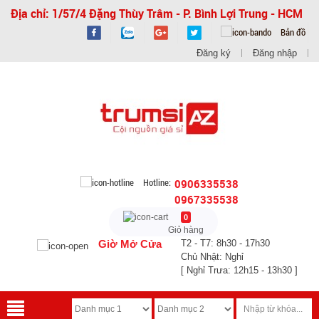
Địa chỉ: 1/57/4 Đặng Thùy Trâm - P. Bình Lợi Trung - HCM
Bản đồ
Đăng ký
Đăng nhập
Hotline:
0906335538
0967335538
0
Giỏ hàng
Giờ Mở Cửa
T2 - T7: 8h30 - 17h30
Chủ Nhật: Nghỉ
[ Nghỉ Trưa: 12h15 - 13h30 ]