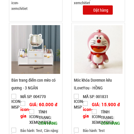
Bảo
hành:
Đặt hàng
Test
Đặt
hàng
Giá đỡ điện
thoại
Bàn trang điểm con mèo có
Móc khóa Doremon kêu
Folding F8
MÃ
gương - 3 NGĂN
ILoveYou - HỒNG
SP:
VUÔNG (
MÃ SP: 004770
MÃ SP: 001831
T200, full
003066
GIÁ: 60.000 đ
GIÁ: 15.900 đ
vat )
GIÁ:
TÌNH
TÌNH
TRẠNG:
TRẠNG:
CÒN HÀNG
CÒN HÀNG
12.000 đ
Bảo hành: Test, Cân nặng:
Bảo hành: Test
TÌNH