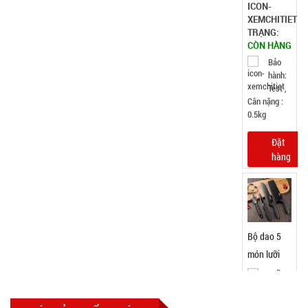
002796
GIÁ:
32.000 đ
TÌNH
TRẠNG:
CÒN HÀNG
Bảo
hành:
Test ,
Cân nặng :
0.5kg
Đặt
hàng