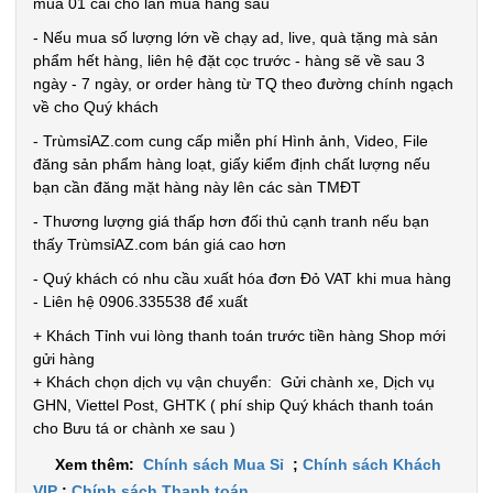
Test ,
mua 01 cái cho lần mua hàng sau
Cân nặng :
- Nếu mua số lượng lớn về chạy ad, live, quà tặng mà sản
0.3kg
phẩm hết hàng, liên hệ đặt cọc trước - hàng sẽ về sau 3
ngày - 7 ngày, or order hàng từ TQ theo đường chính ngạch
Đặt
về cho Quý khách
hàng
- TrùmsỉAZ.com cung cấp miễn phí Hình ảnh, Video, File
đăng sản phẩm hàng loạt, giấy kiểm định chất lượng nếu
bạn cần đăng mặt hàng này lên các sàn TMĐT
- Thương lượng giá thấp hơn đối thủ cạnh tranh nếu bạn
Hộp cơm 3
thấy TrùmsỉAZ.com bán giá cao hơn
tầng Lucky
- Quý khách có nhu cầu xuất hóa đơn Đỏ VAT khi mua hàng
kèm muỗng
MÃ
- Liên hệ 0906.335538 để xuất
SP:
đĩa
+ Khách Tỉnh vui lòng thanh toán trước tiền hàng Shop mới
004798
gửi hàng
+ Khách chọn dịch vụ vận chuyển: Gửi chành xe, Dịch vụ
GIÁ:
GHN, Viettel Post, GHTK ( phí ship Quý khách thanh toán
cho Bưu tá or chành xe sau )
70.000 đ
Xem thêm:
Chính sách Mua Sỉ
;
Chính sách Khách
TÌNH
VIP
;
Chính sách Thanh toán