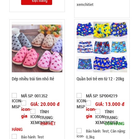
Đặt hàng
Đặt
hàng
Bọc chân
chống xe
MỎNG RẺ -
MÃ
SP:
2 dây rút (
T500, Full
001545
Dép nhiều trái tim nhỏ Rẻ
Quần bơi trẻ em từ 12 - 20kg
Vat )
GIÁ:
MÃ SP: 001352
MÃ SP: SP004219
2.200 đ
GIÁ: 20.000 đ
GIÁ: 13.000 đ
TÌNH
TÌNH
TÌNH
TRẠNG:
TRẠNG:
TẠM HẾT
CÒN HÀNG
TRẠNG:
HÀNG
Bảo hành: Test; Cân nặng:
CÒN HÀNG
Bảo hành: Test
0,3kg