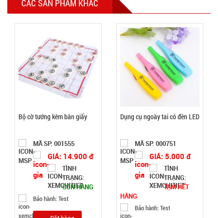
CÁC SẢN PHẨM KHÁC
Lót chuột
pad
25x30cm
MÃ
SP:
Tyloo màu
đỏ Dày 4 Ly
SP004285
( T200, Full
GIÁ:
VAT )
16.000 đ
TÌNH
Bộ cờ tướng kèm bàn giấy
Dụng cụ ngoày tai có đèn LED
TRẠNG:
MÃ SP: 001555
MÃ SP: 000751
CÒN HÀNG
GIÁ: 14.900 đ
GIÁ: 5.000 đ
Bảo
TÌNH
TÌNH
hành:
TRẠNG:
TRẠNG:
Test;
CÒN HÀNG
TẠM HẾT
Cân nặng:
HÀNG
Bảo hành: Test
0,3kg
Bảo hành: Test