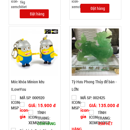
1kg
Đặt hàng
Đặt hàng
TRẠNG:
CÒN HÀNG
Bảo
hành:
Test
Đặt
hàng
Móc khóa Minion kêu
Tỳ Hưu Phong Thủy để bàn -
ILoveYou
LỚN
Giá đỡ điện
thoại K61
MÃ SP: 000920
MÃ SP: 002425
mini ( T200,
GIÁ: 15.900 đ
GIÁ: 135.000 đ
MÃ
SP:
full vat )
TÌNH
TÌNH
TRẠNG:
TRẠNG:
004825
CÒN HÀNG
TẠM HẾT
GIÁ:
HÀNG