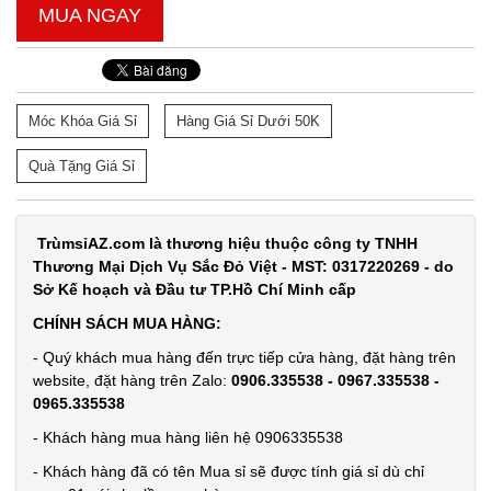
MUA NGAY
Băng keo
Móc Khóa Giá Sỉ
Hàng Giá Sỉ Dưới 50K
chống
thấm siêu
MÃ
Quà Tặng Giá Sỉ
SP:
dính X2000
- BẢN 5CM
004739
TrùmsỉAZ.com là thương hiệu thuộc công ty TNHH
màu vàng
GIÁ:
Thương Mại Dịch Vụ Sắc Đỏ Việt - MST: 0317220269 - do
Nhật Bản (
Sở Kế hoạch và Đầu tư TP.Hồ Chí Minh cấp
T36 )
20.000 đ
CHÍNH SÁCH MUA HÀNG:
TÌNH
- Quý khách mua hàng đến trực tiếp cửa hàng, đặt hàng trên
website, đặt hàng trên Zalo:
0906.335538 - 0967.335538 -
TRẠNG:
0965.335538
CÒN HÀNG
- Khách hàng mua hàng liên hệ 0906335538
Bảo
hành:
- Khách hàng đã có tên Mua sỉ sẽ được tính giá sỉ dù chỉ