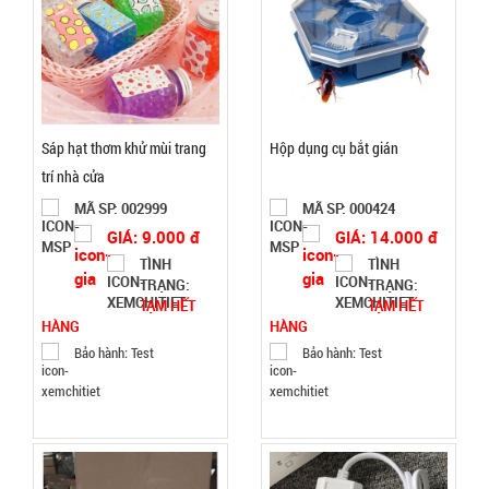
Bộ kềm cắt
móng 12
món ( T150
MÃ
Sáp hạt thơm khử mùi trang
Hộp dụng cụ bắt gián
SP:
)
trí nhà cửa
003000
MÃ SP: 002999
MÃ SP: 000424
GIÁ:
GIÁ: 9.000 đ
GIÁ: 14.000 đ
TÌNH
TÌNH
TRẠNG:
TRẠNG:
26.500 đ
TẠM HẾT
TẠM HẾT
TÌNH
HÀNG
HÀNG
Bảo hành: Test
Bảo hành: Test
TRẠNG:
CÒN HÀNG
Bảo
hành:
Test