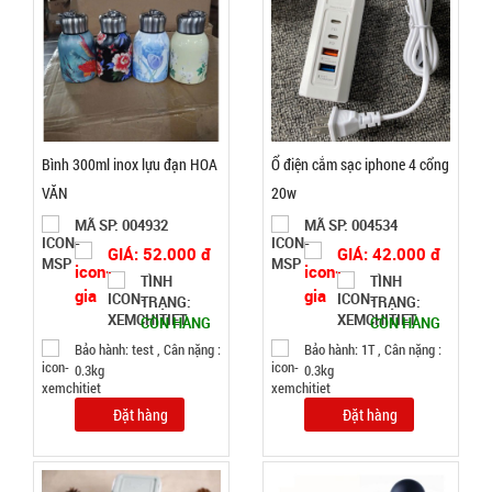
Đặt
hàng
Bình 300ml inox lựu đạn HOA
Ổ điện cắm sạc iphone 4 cổng
Máy phun
VĂN
20w
sương xông
MÃ SP: 004932
MÃ SP: 004534
tinh dầu
MÃ
GIÁ: 52.000 đ
GIÁ: 42.000 đ
SP:
tạo độ ẩm
TÌNH
TÌNH
Vân Gỗ
003185
TRẠNG:
TRẠNG:
Aroma -
GIÁ:
CÒN HÀNG
CÒN HÀNG
CAO
Bảo hành: test , Cân nặng :
Bảo hành: 1T , Cân nặng :
0.3kg
0.3kg
52.000 đ
Đặt hàng
Đặt hàng
TÌNH
TRẠNG: