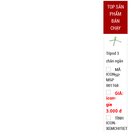
1kg
TOP SẢN
Đặt
PHẨM
hàng
BÁN
CHẠY
Tripod 3
chân ngắn
mini nhiều
MÃ
SP:
màu
001168
GIÁ:
3.000 đ
TÌNH