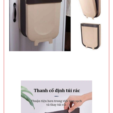
9.900 đ
TÌNH
TRẠNG:
CÒN HÀNG
Bảo
hành:
Test
Đặt
hàng
Hộp cơm 3
tầng Lucky
kèm muỗng
MÃ