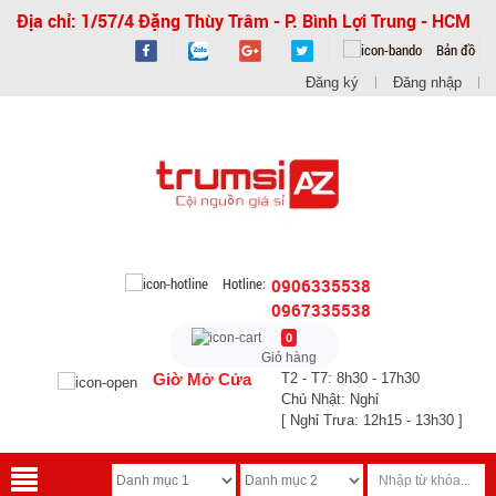
Địa chỉ: 1/57/4 Đặng Thùy Trâm - P. Bình Lợi Trung - HCM
Bản đồ
Đăng ký
Đăng nhập
Hotline:
0906335538
0967335538
0
Giỏ hàng
Giờ Mở Cửa
T2 - T7: 8h30 - 17h30
Chủ Nhật: Nghỉ
[ Nghỉ Trưa: 12h15 - 13h30 ]