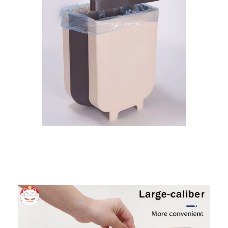
SP:
đĩa
004798
GIÁ:
70.000 đ
TÌNH
TRẠNG:
CÒN HÀNG
Bảo
hành:
Test ,
Cân nặng :
0.5kg
Đặt
hàng