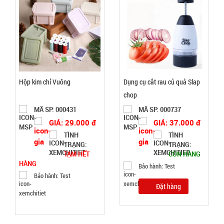
CÒN HÀNG
Bảo
hành:
Test
Đặt
hàng
Hộp kim chỉ Vuông
Dụng cụ cắt rau củ quả Slap
chop
MÃ SP: 000431
MÃ SP: 000737
Máy đánh
GIÁ: 29.000 đ
GIÁ: 37.000 đ
trứng
TÌNH
TÌNH
TRẠNG:
TRẠNG:
Scarlett
MÃ
TẠM HẾT
CÒN HÀNG
SP:
HÀNG
Bảo hành: Test
Bảo hành: Test
002964
Đặt hàng
GIÁ:
62.000 đ