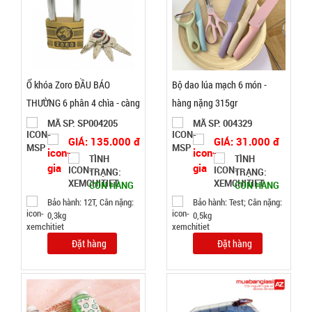
tích điện có
Solar mặt
MÃ
SP:
trời 4 cánh
Mã 2029
003213
Ổ khóa Zoro ĐẦU BÁO
Bộ dao lúa mạch 6 món -
GIÁ:
THƯỜNG 6 phân 4 chìa - càng
hàng nặng 315gr
Dài
MÃ SP: SP004205
MÃ SP: 004329
47.000 đ
GIÁ: 135.000 đ
GIÁ: 31.000 đ
TÌNH
TÌNH
TÌNH
TRẠNG:
TRẠNG:
TRẠNG:
CÒN HÀNG
CÒN HÀNG
CÒN HÀNG
Bảo hành: 12T, Cân nặng:
Bảo hành: Test; Cân nặng:
Bảo
0,3kg
0,5kg
hành:
Test
Đặt hàng
Đặt hàng
Đặt
hàng