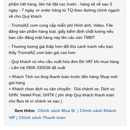
phẩm hết hàng, liên hệ đặt cọc trước - hàng sẽ về sau 3
ngày - 7 ngày, or order hàng từ TQ theo đường chính ngạch
về cho Quý khách
- TrùmsỉAZ.com cung cấp miễn phí Hình ảnh, Video, File
đăng sản phẩm hàng loạt, giấy kiểm định chất lượng nếu
bạn cần đăng mặt hàng này lên các sàn TMĐT
- Thương lượng giá thấp hơn đối thủ cạnh tranh nếu bạn
thấy TrùmsỉAZ.com bán giá cao hơn
- Quý khách có nhu cầu xuất hóa đơn Đỏ VAT khi mua hàng
- Liên hệ 0906.335538 để xuất
+ Khách Tỉnh vui lòng thanh toán trước tiền hàng Shop mới
gửi hàng
+ Khách chọn dịch vụ vận chuyển: Gửi chành xe, Dịch vụ
GHN, Viettel Post, GHTK ( phí ship Quý khách thanh toán
cho Bưu tá or chành xe sau )
Xem thêm:
Chính sách Mua Sỉ
;
Chính sách Khách
VIP
;
Chính sách Thanh toán