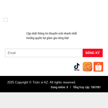
CÒN HÀNG
Đèn Pin Giá Sỉ
Mắt Kính
Bảo
hành:
Test,
Cân nặng:
0,5kg
Cập nhật thông tin khuyến mãi nhanh nhất
Đặt
Hưởng quyền lợi gỉam gía riêng biệt
hàng
Khay làm
đá 33 ô
tròn có nắp
MÃ
2025 Copyright © Trùm sỉ AZ. All rights reserved.
Đang online:
8
Tổng truy cập:
1867081
SP:
đậy
003858
GIÁ: