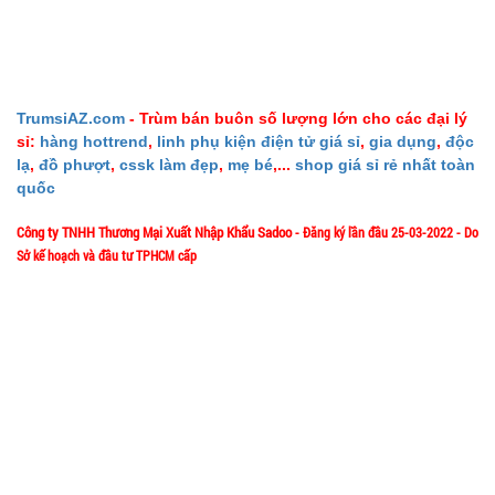
TÌNH
TRẠNG:
CÒN HÀNG
TrumsiAZ.com
- Trùm bán buôn số lượng lớn cho các đại lý
Bảo
sỉ:
hàng hottrend
,
linh phụ kiện điện tử giá sỉ
,
gia dụng
,
độc
hành:
lạ
,
đồ phượt
,
cssk làm đẹp
,
mẹ bé
,...
shop giá sỉ rẻ nhất toàn
1T,
Cân nặng:
quốc
1kg
Công ty TNHH Thương Mại Xuất Nhập Khẩu Sadoo
- Đăng ký lần đầu 25-03-2022 - Do
Đặt
Sở kế hoạch và đầu tư TPHCM cấp
hàng
1/57/4 Đặng Thùy Trâm - P. Bình Lợi Trung - HCM
Địa chỉ:
Hotline: 0906.335538 – 0967.335538- 0911.335538
Email: trumsiaz@gmail.com
Thời gian làm việc: T2 - T7: 8h00 - 17h30;
Dây cáp
[ Nghỉ Trưa: 12h15 - 13h30 ] - C
N: Nghỉ
sạc 100w
báo vol
MÃ
SP:
điện mã