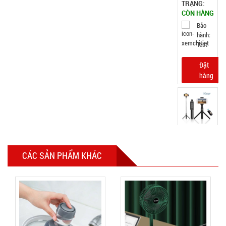
TRẠNG:
CÒN HÀNG
Bảo
hành:
Test
Đặt
hàng
Tripod 3
chân K07
CÁC SẢN PHẨM KHÁC
MÃ
SP:
002158
GIÁ: