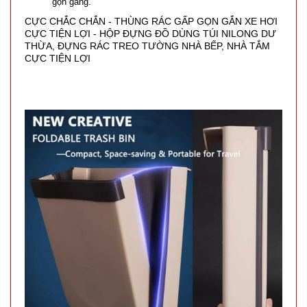
gọn gàng.
CỰC CHẮC CHẮN - THÙNG RÁC GẤP GỌN GẮN XE HƠI
CỰC TIỆN LỢI - HỘP ĐỰNG ĐỒ DÙNG TÚI NILONG DƯ
THỪA, ĐỰNG RÁC TREO TƯỜNG NHÀ BẾP, NHÀ TẮM
CỰC TIỆN LỢI