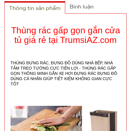
Bình luận
Thông tin sản phẩm
Thùng rác gấp gọn gắn cửa
tủ giá rẻ tại TrumsiAZ.com
THÙNG ĐỰNG RÁC, ĐỰNG ĐỒ DÙNG NHÀ BẾP, NHÀ
TẮM TREO TƯỜNG CỰC TIỆN LỢI - THÙNG RÁC GẤP
GỌN THÔNG MINH GẮN XE HƠI ĐỰNG RÁC ĐỰNG ĐỒ
DÙNG CÁ NHÂN GIÚP TIẾT KIỆM KHÔNG GIAN CỰC
TỐT