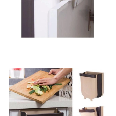
Móc khóa
tình nhân
love
MÃ
SP:
000928
GIÁ: