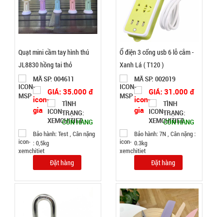
003196
GIÁ:
46.000 đ
Quạt mini cầm tay hình thú
Ổ điện 3 cổng usb 6 lỗ cắm -
TÌNH
JL8830 hồng tai thỏ
Xanh Lá ( T120 )
MÃ SP: 004611
MÃ SP: 002019
TRẠNG:
GIÁ: 35.000 đ
GIÁ: 31.000 đ
CÒN HÀNG
TÌNH
TÌNH
Bảo
TRẠNG:
TRẠNG:
hành:
CÒN HÀNG
CÒN HÀNG
Test
Bảo hành: Test , Cân nặng
Bảo hành: 7N , Cân nặng :
: 0,5kg
0.3kg
Đặt
hàng
Đặt hàng
Đặt hàng
Bóng đèn