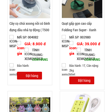
49.000 đ
TÌNH
TRẠNG:
Cây cọ chùi xoong nồi có bình
Quạt gấp gọn cao cấp
CÒN HÀNG
đựng dầu nhả tự động ( T500
Folding Fan Super - Xanh
Bảo
)
Ngọc CAO 36CM
MÃ SP: 004082
MÃ SP: 003980
hành:
1T
GIÁ: 8.900 đ
GIÁ: 39.000 đ
TÌNH
TÌNH
Đặt
TRẠNG:
TRẠNG:
hàng
CÒN HÀNG
CÒN HÀNG
Bảo hành:
Bảo hành: 1T, Cân nặng:
2kg
Đặt hàng
Đặt hàng
Nồi hấp 2
tầng inox
Soup
MÃ
SP:
Steamer