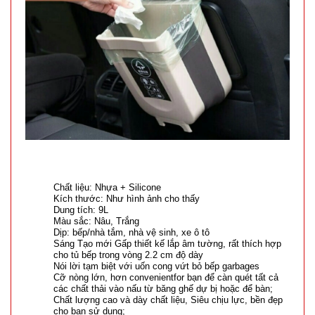
Chất liệu: Nhựa + Silicone
Kích thước: Như hình ảnh cho thấy
Dung tích: 9L
Màu sắc: Nâu, Trắng
Dịp: bếp/nhà tắm, nhà vệ sinh, xe ô tô
Sáng Tạo mới Gấp thiết kế lắp âm tường, rất thích hợp
cho tủ bếp trong vòng 2.2 cm độ dày
Nói lời tạm biệt với uốn cong vứt bỏ bếp garbages
Cỡ nòng lớn, hơn convenientfor bạn để càn quét tất cả
các chất thải vào nấu từ băng ghế dự bị hoặc để bàn;
Chất lượng cao và dày chất liệu, Siêu chịu lực, bền đẹp
cho bạn sử dụng;