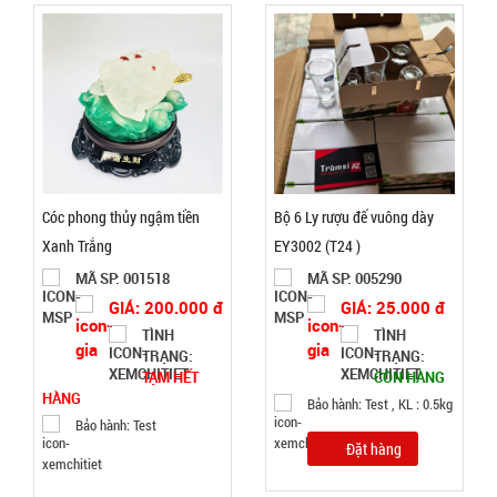
TÌNH
TRẠNG:
CÒN HÀNG
Bảo
hành:
Test
Đặt
Cóc phong thủy ngậm tiền
Bộ 6 Ly rượu đế vuông dày
hàng
Xanh Trắng
EY3002 (T24 )
MÃ SP: 001518
MÃ SP: 005290
GIÁ: 200.000 đ
GIÁ: 25.000 đ
TÌNH
TÌNH
TRẠNG:
TRẠNG:
Bóng đèn
TẠM HẾT
CÒN HÀNG
tích điện có
HÀNG
Bảo hành: Test , KL : 0.5kg
Solar mặt
MÃ
Bảo hành: Test
SP:
trời 4 cánh
Đặt hàng
Mã 2029
003213