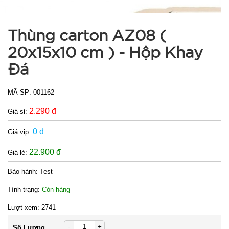
Thùng carton AZ08 (
20x15x10 cm ) - Hộp Khay
Đá
MÃ SP:
001162
2.290 đ
Giá sỉ:
0 đ
Giá vip:
22.900 đ
Giá lẻ:
Bảo hành:
Test
Tình trạng:
Còn hàng
Lượt xem:
2741
-
+
Số Lượng