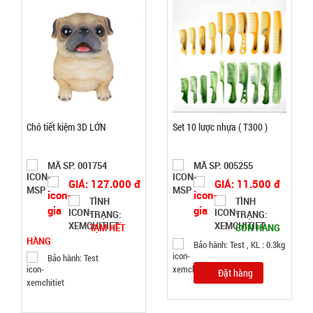
Bảo
hành:
Test
Đặt
hàng
Chó tiết kiệm 3D LỚN
Set 10 lược nhựa ( T300 )
MÃ SP: 001754
MÃ SP: 005255
Lọ con Heo
GIÁ: 127.000 đ
GIÁ: 11.500 đ
thả bồn
TÌNH
TÌNH
cầu Xanh
MÃ
TRẠNG:
TRẠNG:
SP:
TẠM HẾT
CÒN HÀNG
HÀNG
002969
Bảo hành: Test , KL : 0.3kg
Bảo hành: Test
GIÁ:
Đặt hàng
6.500 đ