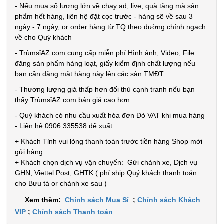
0.5kg
- Nếu mua số lượng lớn về chạy ad, live, quà tặng mà sản
phẩm hết hàng, liên hệ đặt cọc trước - hàng sẽ về sau 3
Đặt
ngày - 7 ngày, or order hàng từ TQ theo đường chính ngạch
hàng
về cho Quý khách
- TrùmsỉAZ.com cung cấp miễn phí Hình ảnh, Video, File
đăng sản phẩm hàng loạt, giấy kiểm định chất lượng nếu
bạn cần đăng mặt hàng này lên các sàn TMĐT
- Thương lượng giá thấp hơn đối thủ cạnh tranh nếu bạn
Máy cắt tỉa
thấy TrùmsỉAZ.com bán giá cao hơn
lông mũi
- Quý khách có nhu cầu xuất hóa đơn Đỏ VAT khi mua hàng
bằng thép
MÃ
- Liên hệ 0906.335538 để xuất
SP:
không rỉ
+ Khách Tỉnh vui lòng thanh toán trước tiền hàng Shop mới
004022
gửi hàng
GIÁ:
+ Khách chọn dịch vụ vận chuyển: Gửi chành xe, Dịch vụ
GHN, Viettel Post, GHTK ( phí ship Quý khách thanh toán
cho Bưu tá or chành xe sau )
22.900 đ
Xem thêm:
Chính sách Mua Sỉ
;
Chính sách Khách
TÌNH
VIP
;
Chính sách Thanh toán