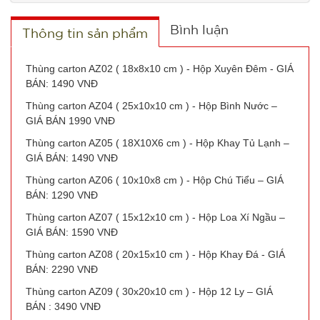
TRẠNG:
CÒN HÀNG
Bình luận
Thông tin sản phẩm
Bảo
hành:
1T 1kg
Thùng carton AZ02 ( 18x8x10 cm ) - Hộp Xuyên Đêm - GIÁ
BÁN: 1490 VNĐ
Đặt
Thùng carton AZ04 ( 25x10x10 cm ) - Hộp Bình Nước –
hàng
GIÁ BÁN 1990 VNĐ
Thùng carton AZ05 ( 18X10X6 cm ) - Hộp Khay Tủ Lạnh –
GIÁ BÁN: 1490 VNĐ
Thùng carton AZ06 ( 10x10x8 cm ) - Hộp Chú Tiểu – GIÁ
Máy xông
BÁN: 1290 VNĐ
tinh dầu
Thùng carton AZ07 ( 15x12x10 cm ) - Hộp Loa Xí Ngầu –
Humi loại
MÃ
GIÁ BÁN: 1590 VNĐ
SP:
vỏ Trắng
Thùng carton AZ08 ( 20x15x10 cm ) - Hộp Khay Đá - GIÁ
Chữ T xịn
BÁN: 2290 VNĐ
003690
GIÁ:
Thùng carton AZ09 ( 30x20x10 cm ) - Hộp 12 Ly – GIÁ
BÁN : 3490 VNĐ