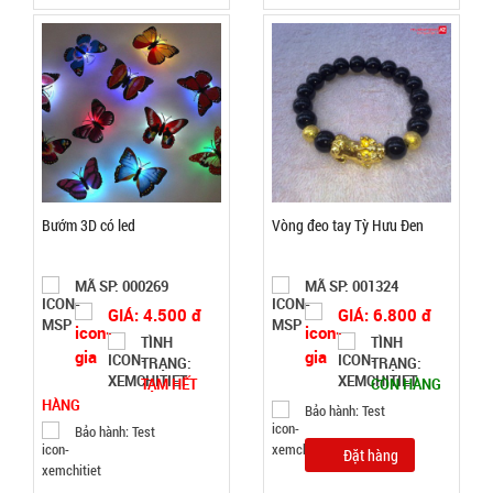
love
MÃ
SP:
000928
GIÁ:
9.900 đ
TÌNH
Bướm 3D có led
Vòng đeo tay Tỳ Hưu Đen
TRẠNG:
CÒN HÀNG
MÃ SP: 000269
MÃ SP: 001324
Bảo
GIÁ: 4.500 đ
GIÁ: 6.800 đ
hành:
TÌNH
TÌNH
Test
TRẠNG:
TRẠNG:
TẠM HẾT
CÒN HÀNG
Đặt
HÀNG
Bảo hành: Test
hàng
Bảo hành: Test
Đặt hàng