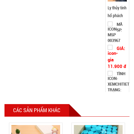
MÃ
SP:
420ml
003967
GIÁ:
11.900 đ
TÌNH
TRẠNG:
CÒN HÀNG
Bảo
hành:
Test,
Cân nặng:
0,2kg
CÁC SẢN PHẨM KHÁC
Đặt
hàng