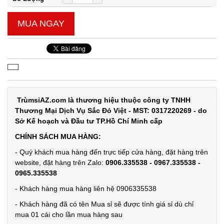
MUA NGAY
Ổ điện 4 ổ
cắm 2 cổng
usb dây dài
MÃ
SP:
2m Con Voi
( T100, full
004616
vat )
GIÁ:
TrùmsỉAZ.com là thương hiệu thuộc công ty TNHH
Thương Mại Dịch Vụ Sắc Đỏ Việt - MST: 0317220269 - do
Sở Kế hoạch và Đầu tư TP.Hồ Chí Minh cấp
38.000 đ
CHÍNH SÁCH MUA HÀNG:
TÌNH
- Quý khách mua hàng đến trực tiếp cửa hàng, đặt hàng trên
website, đặt hàng trên Zalo:
0906.335538 - 0967.335538 -
TRẠNG:
0965.335538
CÒN HÀNG
- Khách hàng mua hàng liên hệ 0906335538
Bảo
hành:
- Khách hàng đã có tên Mua sỉ sẽ được tính giá sỉ dù chỉ
1T ,
mua 01 cái cho lần mua hàng sau
Cân nặng :