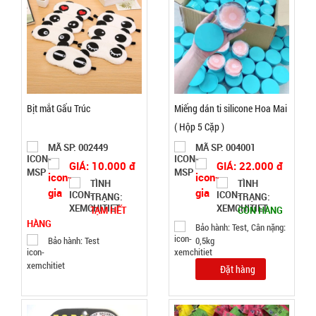
Dụng cụ lò
xo Tummy
Trimmer
MÃ
SP:
Bịt mắt Gấu Trúc
Miếng dán ti silicone Hoa Mai
000749
( Hộp 5 Cặp )
GIÁ:
MÃ SP: 002449
MÃ SP: 004001
GIÁ: 10.000 đ
GIÁ: 22.000 đ
TÌNH
TÌNH
20.000 đ
TRẠNG:
TRẠNG:
TÌNH
TẠM HẾT
CÒN HÀNG
HÀNG
Bảo hành: Test, Cân nặng:
Bảo hành: Test
0,5kg
TRẠNG:
CÒN HÀNG
Đặt hàng
Bảo
hành:
Test