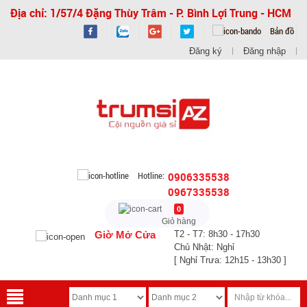
Địa chỉ: 1/57/4 Đặng Thùy Trâm - P. Bình Lợi Trung - HCM
Bản đồ
Đăng ký
Đăng nhập
Hotline:
0906335538
0967335538
0
Giỏ hàng
Giờ Mở Cửa
T2 - T7: 8h30 - 17h30
Chủ Nhật: Nghỉ
[ Nghỉ Trưa: 12h15 - 13h30 ]