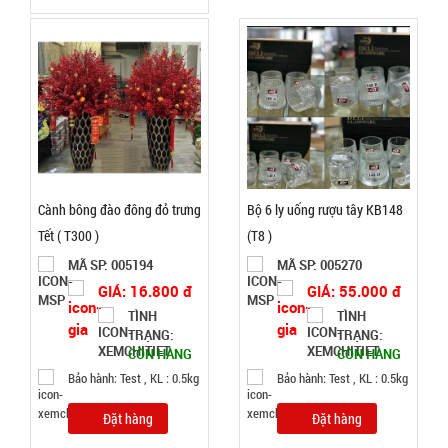
GIÁ:
47.000 đ
TÌNH
TRẠNG:
CÒN HÀNG
Bảo
Cành bông đào đông đỏ trưng
Bộ 6 ly uống rượu tây KB148
hành:
Test
Tết ( T300 )
(T8 )
MÃ SP: 005194
MÃ SP: 005270
Đặt
GIÁ: 16.800 đ
GIÁ: 55.000 đ
hàng
TÌNH
TÌNH
TRẠNG:
TRẠNG:
CÒN HÀNG
CÒN HÀNG
Bảo hành: Test , KL : 0.5kg
Bảo hành: Test , KL : 0.5kg
Móc khóa
Đặt hàng
Đặt hàng
tình nhân