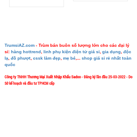
Băng keo
200 Yard
TRONG (
MÃ
SP:
Lốc 6 Cái )
TrumsiAZ.com
- Trùm bán buôn số lượng lớn cho các đại lý
000034
sỉ:
hàng hottrend
,
linh phụ kiện điện tử giá sỉ
,
gia dụng
,
độc
GIÁ:
lạ
,
đồ phượt
,
cssk làm đẹp
,
mẹ bé
,...
shop giá sỉ rẻ nhất toàn
quốc
77.000 đ
Công ty TNHH Thương Mại Xuất Nhập Khẩu Sadoo
- Đăng ký lần đầu 25-03-2022 - Do
TÌNH
Sở kế hoạch và đầu tư TPHCM cấp
1/57/4 Đặng Thùy Trâm - P. Bình Lợi Trung - HCM
Địa chỉ:
TRẠNG:
CÒN HÀNG
Hotline: 0906.335538 – 0967.335538- 0911.335538
Bảo
hành:
Email: trumsiaz@gmail.com
Test
Thời gian làm việc: T2 - T7: 8h00 - 17h30;
[ Nghỉ Trưa: 12h15 - 13h30 ] - C
N: Nghỉ
Đặt