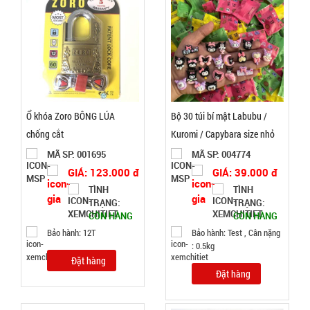
Đặt
hàng
Nồi hấp 2
Ổ khóa Zoro BÔNG LÚA
Bộ 30 túi bí mật Labubu /
tầng inox
chống cắt
Kuromi / Capybara size nhỏ
Soup
MÃ
nằm
MÃ SP: 001695
MÃ SP: 004774
SP:
Steamer
GIÁ: 123.000 đ
GIÁ: 39.000 đ
003196
TÌNH
TÌNH
GIÁ:
TRẠNG:
TRẠNG:
CÒN HÀNG
CÒN HÀNG
Bảo hành: 12T
Bảo hành: Test , Cân nặng
46.000 đ
: 0.5kg
TÌNH
Đặt hàng
Đặt hàng
TRẠNG:
CÒN HÀNG