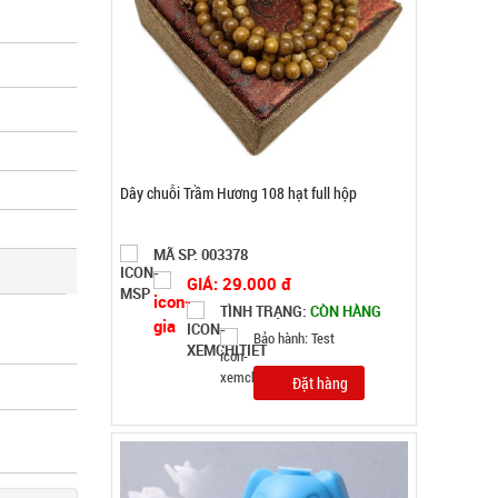
Lọ con Heo thả bồn cầu Xanh
MÃ SP: 002969
GIÁ: 6.500 đ
TÌNH TRẠNG:
CÒN HÀNG
Bảo hành: Test
Đặt hàng