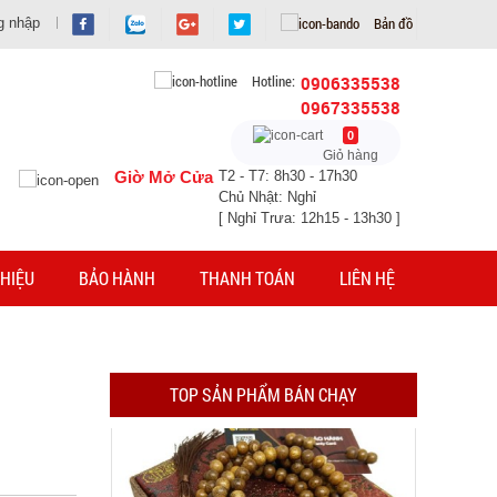
Bản đồ
g nhập
Hotline:
0906335538
0967335538
Dây chuỗi Trầm Hương 108 hạt full hộp
0
Giỏ hàng
MÃ SP: 003378
Giờ Mở Cửa
T2 - T7: 8h30 - 17h30
Chủ Nhật: Nghỉ
GIÁ: 29.000 đ
[ Nghỉ Trưa: 12h15 - 13h30 ]
TÌNH TRẠNG:
CÒN HÀNG
Bảo hành: Test
HIỆU
BẢO HÀNH
THANH TOÁN
LIÊN HỆ
Đặt hàng
TOP SẢN PHẨM BÁN CHẠY