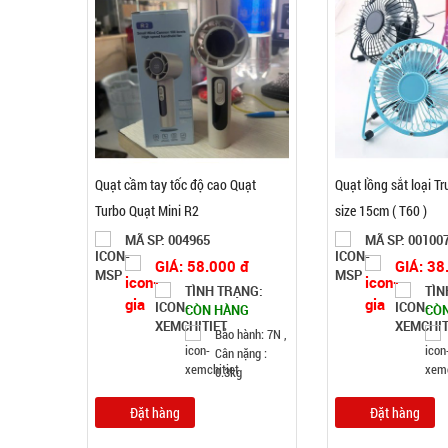
Quạt cầm tay tốc độ cao Quạt
Quạt lồng sắt loại Tr
Turbo Quạt Mini R2
size 15cm ( T60 )
MÃ SP: 004965
MÃ SP: 00100
GIÁ: 58.000 đ
GIÁ: 38
TÌNH TRẠNG:
TÌN
CÒN HÀNG
CÒ
Bảo hành: 7N ,
Cân nặng :
0.3kg
Đặt hàng
Đặt hàng