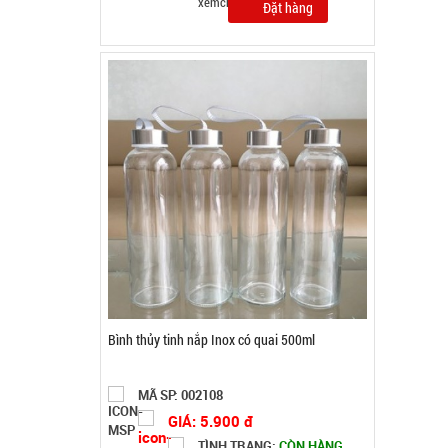
Bộ dao 5 món lưỡi đen Buck Mã T65S
MÃ SP: 002796
GIÁ: 32.000 đ
TÌNH TRẠNG:
CÒN HÀNG