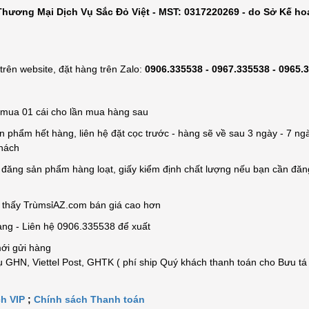
hương Mại Dịch Vụ Sắc Đỏ Việt - MST: 0317220269 - do Sở Kế ho
rên website, đặt hàng trên Zalo:
0906.335538 - 0967.335538 - 0965.
ỉ mua 01 cái cho lần mua hàng sau
n phẩm hết hàng, liên hệ đặt cọc trước - hàng sẽ về sau 3 ngày - 7 ngà
khách
e đăng sản phẩm hàng loạt, giấy kiểm định chất lượng nếu bạn cần đă
n thấy TrùmsỉAZ.com bán giá cao hơn
àng - Liên hệ 0906.335538 để xuất
mới gửi hàng
 GHN, Viettel Post, GHTK ( phí ship Quý khách thanh toán cho Bưu tá
h VIP
;
Chính sách Thanh toán