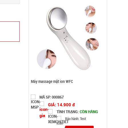
Bình thủy tinh nắp Inox có quai 500ml
MÃ SP: 002108
GIÁ: 5.900 đ
TÌNH TRẠNG:
CÒN HÀNG
Bảo hành: Test
Đặt hàng