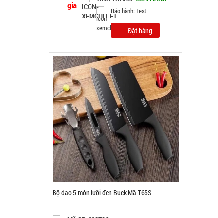
Bảo hành: Test , Cân nặng :
0.5kg
Đặt hàng
Chuông báo động chống trộm cửa