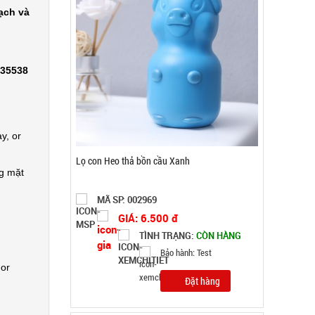
ạch và
335538
y, or
Máy massage mặt ion WFC
ng mặt
MÃ SP: 000867
GIÁ: 14.900 đ
TÌNH TRẠNG:
CÒN HÀNG
Bảo hành: Test
Đặt hàng
 or