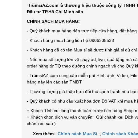
TrùmsỉAZ.com là thương hiệu thuộc công ty TNHH T
Đầu tư TP.Hồ Chí Minh cấp
CHÍNH SÁCH MUA HÀNG:
- Quý khách mua hàng đến trực tiếp cửa hàng, đặt hàng t
- Khách hàng mua hàng liên hệ 0906335538
- Khách hàng đã có tên Mua sỉ sẽ được tính giá sỉ dù ch
- Nếu mua số lượng lớn về chạy ad, live, quà tặng mà sả
order hàng từ TQ theo đường chính ngạch về cho Quý 
- TrùmsỉAZ.com cung cấp miễn phí Hình ảnh, Video, Fil
hàng này lên các sàn TMĐT
- Thương lượng giá thấp hơn đối thủ cạnh tranh nếu bạ
- Quý khách có nhu cầu xuất hóa đơn Đỏ VAT khi mua h
+ Khách Tỉnh vui lòng thanh toán trước tiền hàng Shop 
+ Khách chọn dịch vụ vận chuyển: Gửi chành xe, Dịch vụ
chành xe sau )
Xem thêm:
Chính sách Mua Sỉ
;
Chính sách Khác