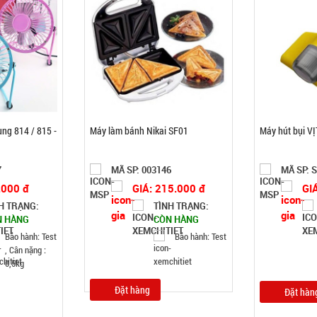
ung 814 / 815 -
Máy làm bánh Nikai SF01
Máy hút bụi V
7
MÃ SP: 003146
MÃ SP: 
.000 đ
GIÁ: 215.000 đ
GI
H TRẠNG:
TÌNH TRẠNG:
N HÀNG
CÒN HÀNG
Bảo hành: Test
Bảo hành: Test
, Cân nặng :
0,5kg
Đặt hàng
Đặt hàn