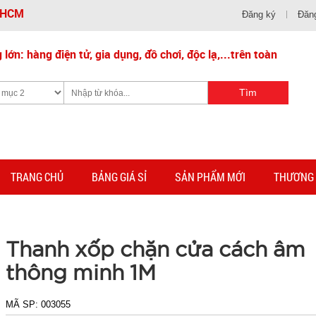
- HCM
Đăng ký
Đăn
lớn: hàng điện tử, gia dụng, đồ chơi, độc lạ,...trên toàn
TRANG CHỦ
BẢNG GIÁ SỈ
SẢN PHẨM MỚI
THƯƠNG 
Thanh xốp chặn cửa cách âm
thông minh 1M
MÃ SP:
003055