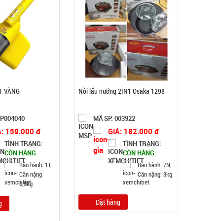
Lót chuột pad 25x30cm Tyloo màu đỏ Dày 4 Ly
( T200, Full VAT )
MÃ SP: SP004285
GIÁ: 16.000 đ
TÌNH TRẠNG:
CÒN HÀNG
Bảo hành: Test; Cân nặng:
0,3kg
ỊT VÀNG
Nồi lẩu nướng 2IN1 Osaka 1298
Đặt hàng
SP004040
MÃ SP: 003922
Á: 159.000 đ
GIÁ: 182.000 đ
TÌNH TRẠNG:
TÌNH TRẠNG:
CÒN HÀNG
CÒN HÀNG
Bảo hành: 1T,
Bảo hành: 7N,
Cân nặng
Cân nặng: 3kg
0,5kg
Đặt hàng
g