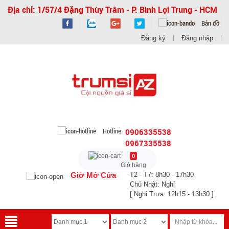
Địa chỉ: 1/57/4 Đặng Thùy Trâm - P. Bình Lợi Trung - HCM
Bản đồ
Đăng ký
Đăng nhập
Hotline:
0906335538
0967335538
0
Giỏ hàng
Giờ Mở Cửa
T2 - T7: 8h30 - 17h30
Chủ Nhật: Nghỉ
[ Nghỉ Trưa: 12h15 - 13h30 ]