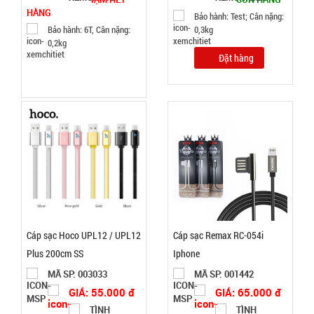
002964
HÀNG
Bảo hành: Test; Cân nặng:
GIÁ:
Bảo hành: 6T, Cân nặng:
0,3kg
0,2kg
Đặt hàng
62.000 đ
TÌNH
TRẠNG:
CÒN HÀNG
Bảo
hành:
1T,
Cân nặng:
1kg
Đặt
Cáp sạc Hoco UPL12 / UPL12
Cáp sạc Remax RC-054i
hàng
Plus 200cm SS
Iphone
MÃ SP: 003033
MÃ SP: 001442
GIÁ: 55.000 đ
GIÁ: 65.000 đ
TÌNH
TÌNH