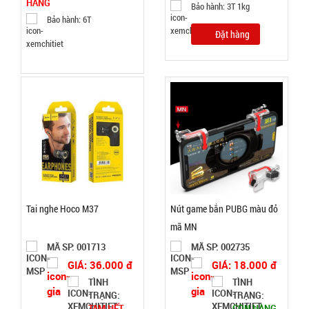
HÀNG
26.500 đ
Bảo hành: 3T 1kg
Bảo hành: 6T
TÌNH
Đặt hàng
TRẠNG:
CÒN HÀNG
Bảo
hành:
Test
Đặt
hàng
Tai nghe Hoco M37
Nút game bắn PUBG màu đỏ
mã MN
Máy đánh
MÃ SP: 001713
MÃ SP: 002735
trứng
GIÁ: 36.000 đ
GIÁ: 18.000 đ
Scarlett
MÃ
TÌNH
TÌNH
SP:
TRẠNG:
TRẠNG:
TẠM HẾT
CÒN HÀNG