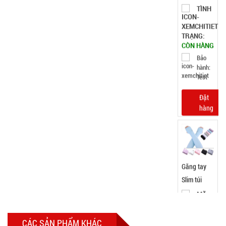
5.900 đ
TÌNH
TRẠNG:
CÒN HÀNG
Bảo
hành:
Test ,
Cân nặng :
0.3kg
Đặt
hàng
Tripod 3
chân K07
CÁC SẢN PHẨM KHÁC