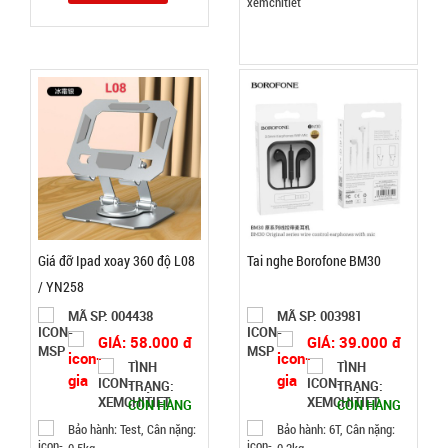
Lót chuột
pad
25x30cm
MÃ
SP:
Tyloo màu
đỏ Dày 4 Ly
SP004285
( T200, Full
GIÁ:
VAT )
16.000 đ
Giá đỡ Ipad xoay 360 độ L08
Tai nghe Borofone BM30
TÌNH
/ YN258
MÃ SP: 004438
MÃ SP: 003981
TRẠNG:
GIÁ: 58.000 đ
GIÁ: 39.000 đ
CÒN HÀNG
TÌNH
TÌNH
Bảo
TRẠNG:
TRẠNG:
hành:
CÒN HÀNG
CÒN HÀNG
Test;
Cân nặng:
Bảo hành: Test, Cân nặng:
Bảo hành: 6T, Cân nặng:
0,3kg