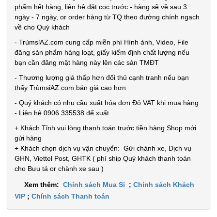
Cân nặng:
phẩm hết hàng, liên hệ đặt cọc trước - hàng sẽ về sau 3
0,5kg
ngày - 7 ngày, or order hàng từ TQ theo đường chính ngạch
về cho Quý khách
Đặt
- TrùmsỉAZ.com cung cấp miễn phí Hình ảnh, Video, File
hàng
đăng sản phẩm hàng loạt, giấy kiểm định chất lượng nếu
bạn cần đăng mặt hàng này lên các sàn TMĐT
- Thương lượng giá thấp hơn đối thủ cạnh tranh nếu bạn
thấy TrùmsỉAZ.com bán giá cao hơn
Dụng cụ lò
- Quý khách có nhu cầu xuất hóa đơn Đỏ VAT khi mua hàng
xo Tummy
- Liên hệ 0906.335538 để xuất
Trimmer
MÃ
+ Khách Tỉnh vui lòng thanh toán trước tiền hàng Shop mới
SP:
gửi hàng
+ Khách chọn dịch vụ vận chuyển: Gửi chành xe, Dịch vụ
000749
GHN, Viettel Post, GHTK ( phí ship Quý khách thanh toán
GIÁ:
cho Bưu tá or chành xe sau )
Xem thêm:
Chính sách Mua Sỉ
;
Chính sách Khách
20.000 đ
VIP
;
Chính sách Thanh toán
TÌNH