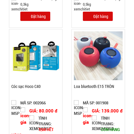
0,3kg
0,5kg
CÒN HÀNG
Bảo
Đặt hàng
Đặt hàng
hành:
Test
Đặt
hàng
Bộ kềm cắt
móng 12
Cóc sạc Hoco C40
Loa bluetooth E15 TRÒN
món ( T150
MÃ
SP:
)
MÃ SP: 002066
MÃ SP: 001908
003000
GIÁ: 80.000 đ
GIÁ: 139.000 đ
GIÁ:
TÌNH
TÌNH
TRẠNG:
TRẠNG:
TẠM HẾT
CÒN HÀNG