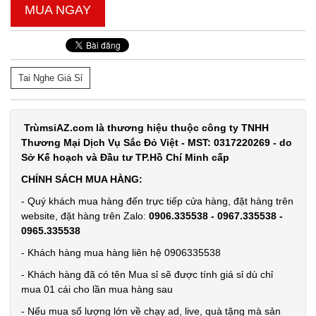
MUA NGAY
Máy xông
tinh dầu
Tai Nghe Giá Sỉ
Humi loại
MÃ
SP:
vỏ Trắng
TrùmsỉAZ.com là thương hiệu thuộc công ty TNHH
Chữ T xịn
003690
Thương Mại Dịch Vụ Sắc Đỏ Việt - MST: 0317220269 - do
GIÁ:
Sở Kế hoạch và Đầu tư TP.Hồ Chí Minh cấp
CHÍNH SÁCH MUA HÀNG:
19.000 đ
- Quý khách mua hàng đến trực tiếp cửa hàng, đặt hàng trên
TÌNH
website, đặt hàng trên Zalo:
0906.335538 - 0967.335538 -
0965.335538
TRẠNG:
- Khách hàng mua hàng liên hệ 0906335538
CÒN HÀNG
- Khách hàng đã có tên Mua sỉ sẽ được tính giá sỉ dù chỉ
Bảo
mua 01 cái cho lần mua hàng sau
hành:
Test,
- Nếu mua số lượng lớn về chạy ad, live, quà tặng mà sản