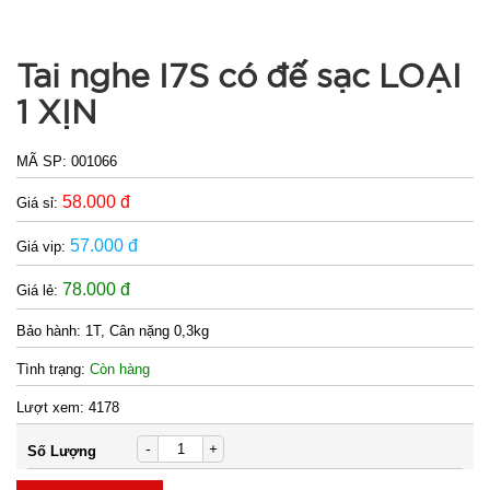
trắng giày
Flac CÓ
MÃ
Tai nghe I7S có đế sạc LOẠI
SP:
BÀN CHẢI
1 XỊN
000385
GIÁ:
MÃ SP:
001066
58.000 đ
Giá sỉ:
5.500 đ
TÌNH
57.000 đ
Giá vip:
78.000 đ
Giá lẻ:
TRẠNG:
CÒN HÀNG
Bảo hành:
1T, Cân nặng 0,3kg
Bảo
hành:
Tình trạng:
Còn hàng
Test
Lượt xem:
4178
Đặt
-
+
hàng
Số Lượng