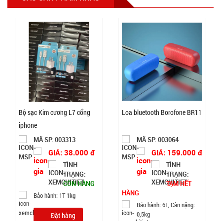
MÃ
SP:
002158
GIÁ:
49.000 đ
TÌNH
Bộ sạc Kim cương L7 cổng
Loa bluetooth Borofone BR11
TRẠNG:
iphone
CÒN HÀNG
Bảo
MÃ SP: 003313
MÃ SP: 003064
hành:
GIÁ: 38.000 đ
GIÁ: 159.000 đ
1T
TÌNH
TÌNH
TRẠNG:
TRẠNG:
Đặt
CÒN HÀNG
TẠM HẾT
hàng
HÀNG
Bảo hành: 1T 1kg
Bảo hành: 6T, Cân nặng:
0,5kg
Đặt hàng