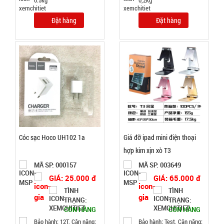
0.5kg
0,2kg
Đặt
Đặt hàng
Đặt hàng
hàng
Băng keo
200 Yard
TRONG (
MÃ
SP:
Lốc 6 Cái )
Cóc sạc Hoco UH102 1a
Giá đỡ ipad mini điện thoại
000034
hợp kim xịn xò T3
GIÁ:
MÃ SP: 000157
MÃ SP: 003649
GIÁ: 25.000 đ
GIÁ: 65.000 đ
77.000 đ
TÌNH
TÌNH
TÌNH
TRẠNG:
TRẠNG:
CÒN HÀNG
CÒN HÀNG
Bảo hành: 12T, Cân nặng:
Bảo hành: Test, Cân nặng:
TRẠNG: