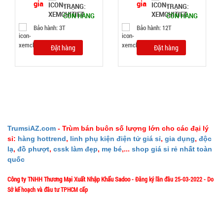
TRẠNG:
TRẠNG:
Bóng đèn
CÒN HÀNG
CÒN HÀNG
tích điện có
Bảo hành: 3T
Bảo hành: 12T
Solar mặt
MÃ
SP:
trời 4 cánh
Đặt hàng
Đặt hàng
Mã 2029
003213
GIÁ:
47.000 đ
TÌNH
TrumsiAZ.com
- Trùm bán buôn số lượng lớn cho các đại lý
sỉ:
hàng hottrend
,
linh phụ kiện điện tử giá sỉ
,
gia dụng
,
độc
TRẠNG:
lạ
,
đồ phượt
,
cssk làm đẹp
,
mẹ bé
,...
shop giá sỉ rẻ nhất toàn
CÒN HÀNG
quốc
Bảo
hành:
Công ty TNHH Thương Mại Xuất Nhập Khẩu Sadoo
- Đăng ký lần đầu 25-03-2022 - Do
Test
Sở kế hoạch và đầu tư TPHCM cấp
Đặt
1/57/4 Đặng Thùy Trâm - P. Bình Lợi Trung - HCM
Địa chỉ:
hàng