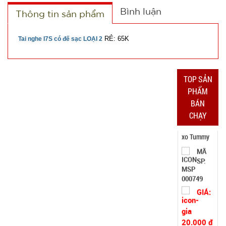
Bình luận
Thông tin sản phẩm
TRẠNG:
CÒN HÀNG
Bảo
RẺ: 65K
Tai nghe I7S có đế sạc LOẠI 2
hành:
Test
Đặt
TOP SẢN
hàng
PHẨM
BÁN
CHẠY
Găng tay
Slim túi
nilon rẻ (
MÃ
SP:
T1000 )
005066
GIÁ: