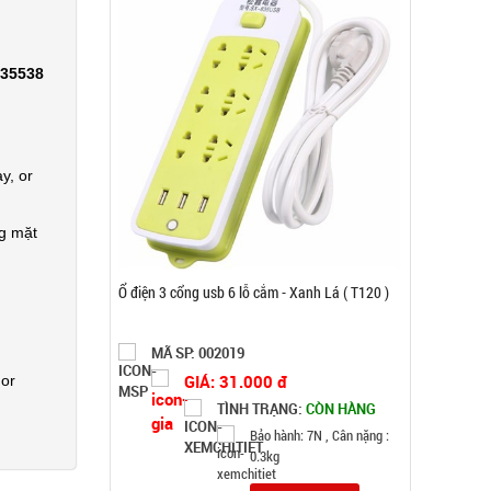
Đặt hàng
335538
y, or
ng mặt
Tripod 3 chân ngắn mini nhiều màu
 or
MÃ SP: 001168
GIÁ: 3.000 đ
TÌNH TRẠNG:
CÒN HÀNG