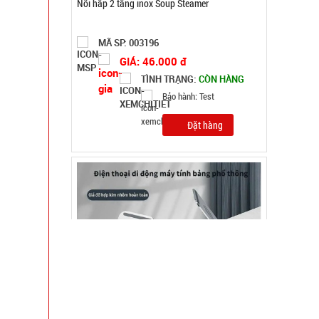
Giá đỡ điện thoại K61 mini ( T200, full vat )
MÃ SP: 004825
GIÁ: 38.000 đ
TÌNH TRẠNG:
CÒN HÀNG
Bảo hành: Test , Cân nặng :
0.3kg
Đặt hàng