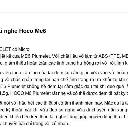
ai nghe Hoco Me6
ELET có Micro
thiết kế của ME6 Plumelet. Với chất liệu vỏ làm từ ABS+TPE, 
, giảm thiểu hoàn toàn các tình trạng hư hỏng rơi vỡ, rớt linh 
n viền theo cấu tạo của tai đem lại cảm giác vừa vặn và thoải 
 và chắc chắn trong tai hạn chế tình trạng rơi ra khỏi tai khi 
E6 Plumelet không hề đem lại cảm giác đau tai khi đeo quá 
ỉ 11,5g, HOCO M6 Plumelet rất nhẹ và có thể được đem đi bất kỳ 
nối với hầu hết các thiết bị có âm thanh hiện nay. Mặc dù là t
 kỳ thoải mái khi vừa đeo tai nghe vừa di chuyển gần xun
 điều khiển bên trên thân tai nghe cũng giúp người dùng thực h
 chuyển bài chỉ trong vài cú nhấn.