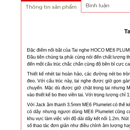
Bình luận
Thông tin sản phẩm
T
Đặc điểm nổi bật của Tai nghe HOCO ME6 PLUM
Đầu tiên chúng ta phải cùng nói đến chất lượng 
đến một cấu trúc chắc chắn cùng độ bền bỉ cực cao
Thiết kế nhét tai hoàn hảo, các đường nét bo trò
đeo. Với cấu trúc này, tai nghe được giữ gọn gàng
chuyển. Mặc dù được giữ chặt trong tai nhưng M
vào thiết kế bo theo viền tai. Với trọng lượng ch
Với Jack âm thanh 3.5mm ME6 Plumelet có thể kết 
có dây nhưng ngươi dùng ME6 Plumelet cũng cực
khu vực làm việc với độ dài dây kết nối 1.2m. Nút
số thao tác đơn giản như điều chỉnh âm lượng hay