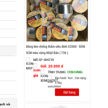
Ổ điện 3 cổng usb 6 lỗ cắm - Xanh Lá ( T120 )
MÃ SP: 002019
GIÁ: 31.000 đ
TÌNH TRẠNG:
CÒN HÀNG
Bảo hành: 7N , Cân nặng :
0.3kg
ạch và