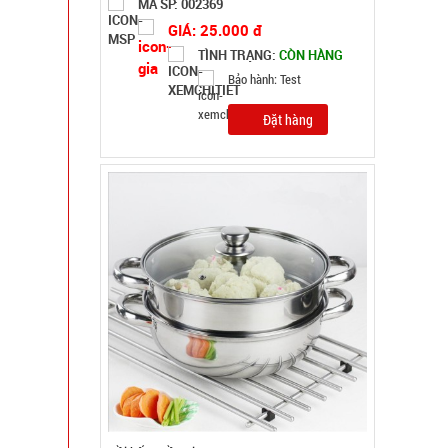
Nồi hấp 2 tầng inox Soup Steamer
MÃ SP: 003196
GIÁ: 46.000 đ
TÌNH TRẠNG:
CÒN HÀNG
Bảo hành: Test
Đặt hàng