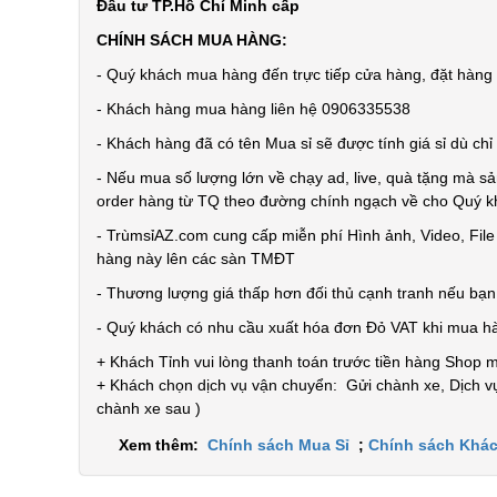
Đầu tư TP.Hồ Chí Minh cấp
CHÍNH SÁCH MUA HÀNG:
- Quý khách mua hàng đến trực tiếp cửa hàng, đặt hàng t
- Khách hàng mua hàng liên hệ 0906335538
- Khách hàng đã có tên Mua sỉ sẽ được tính giá sỉ dù ch
- Nếu mua số lượng lớn về chạy ad, live, quà tặng mà sả
order hàng từ TQ theo đường chính ngạch về cho Quý 
- TrùmsỉAZ.com cung cấp miễn phí Hình ảnh, Video, Fil
hàng này lên các sàn TMĐT
- Thương lượng giá thấp hơn đối thủ cạnh tranh nếu bạ
- Quý khách có nhu cầu xuất hóa đơn Đỏ VAT khi mua h
+ Khách Tỉnh vui lòng thanh toán trước tiền hàng Shop 
+ Khách chọn dịch vụ vận chuyển: Gửi chành xe, Dịch vụ
chành xe sau )
Xem thêm:
Chính sách Mua Sỉ
;
Chính sách Khác