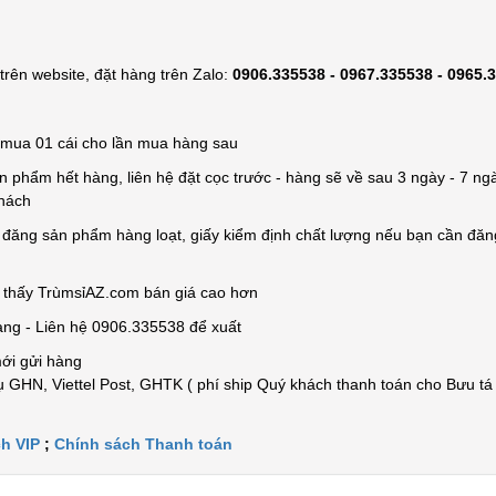
rên website, đặt hàng trên Zalo:
0906.335538 - 0967.335538 - 0965.
ỉ mua 01 cái cho lần mua hàng sau
n phẩm hết hàng, liên hệ đặt cọc trước - hàng sẽ về sau 3 ngày - 7 ngà
khách
e đăng sản phẩm hàng loạt, giấy kiểm định chất lượng nếu bạn cần đă
n thấy TrùmsỉAZ.com bán giá cao hơn
àng - Liên hệ 0906.335538 để xuất
mới gửi hàng
 GHN, Viettel Post, GHTK ( phí ship Quý khách thanh toán cho Bưu tá
h VIP
;
Chính sách Thanh toán