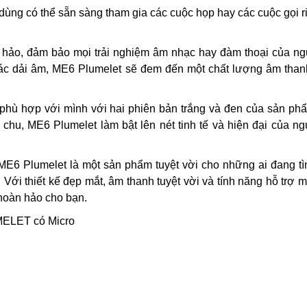
 dùng có thể sẵn sàng tham gia các cuộc họp hay các cuộc gọi r
hảo, đảm bảo mọi trải nghiệm âm nhạc hay đàm thoại của n
 các dải âm, ME6 Plumelet sẽ đem đến một chất lượng âm tha
 phù hợp với mình với hai phiên bản trắng và đen của sản ph
chu, ME6 Plumelet làm bật lên nét tinh tế và hiện đại của n
 ME6 Plumelet là một sản phẩm tuyệt vời cho những ai đang t
 Với thiết kế đẹp mắt, âm thanh tuyệt vời và tính năng hỗ trợ m
 hoàn hảo cho bạn.
MELET có Micro