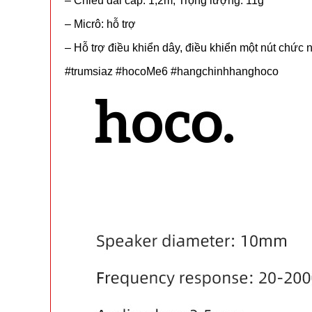
– Chiều dài cáp: 1,2m; Trọng lượng: 11g
– Micrô: hỗ trợ
– Hỗ trợ điều khiển dây, điều khiển một nút chức
#trumsiaz #hocoMe6 #hangchinhhanghoco