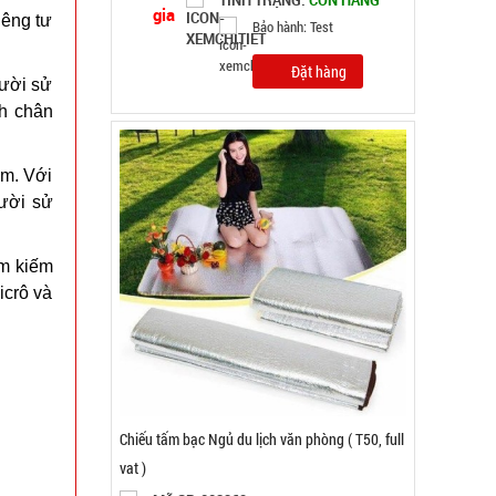
MÃ SP: 002369
iêng tư
GIÁ: 25.000 đ
TÌNH TRẠNG:
CÒN HÀNG
gười sử
Bảo hành: Test
nh chân
Đặt hàng
ẩm. Với
gười sử
ìm kiếm
icrô và