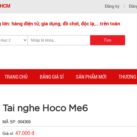
- HCM
Đăng ký
Đăn
lớn: hàng điện tử, gia dụng, đồ chơi, độc lạ,...trên toàn
TRANG CHỦ
BẢNG GIÁ SỈ
SẢN PHẨM MỚI
THƯƠNG 
Tai nghe Hoco Me6
MÃ SP:
004369
47.000 đ
Giá sỉ: