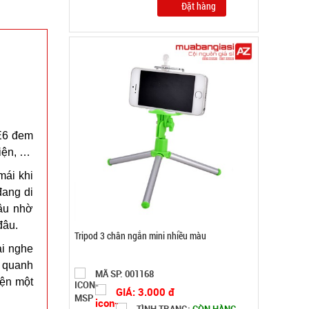
Bảo hành: Test
Đặt hàng
ME6 đem
kiện, …
mái khi
đang di
lâu nhờ
đâu.
ai nghe
g quanh
Chiếu tấm bạc Ngủ du lịch văn phòng ( T50, full
iện một
vat )