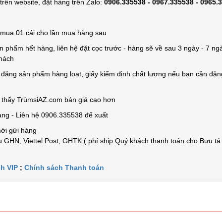
rên website, đặt hàng trên Zalo:
0906.335538 - 0967.335538 - 0965.
ỉ mua 01 cái cho lần mua hàng sau
n phẩm hết hàng, liên hệ đặt cọc trước - hàng sẽ về sau 3 ngày - 7 ngà
khách
e đăng sản phẩm hàng loạt, giấy kiểm định chất lượng nếu bạn cần đă
n thấy TrùmsỉAZ.com bán giá cao hơn
àng - Liên hệ 0906.335538 để xuất
mới gửi hàng
 GHN, Viettel Post, GHTK ( phí ship Quý khách thanh toán cho Bưu tá
h VIP
;
Chính sách Thanh toán