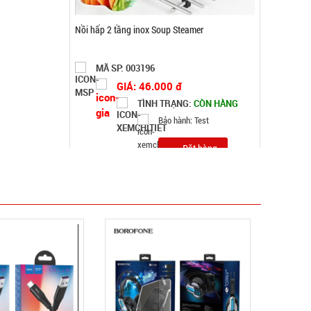
Chiếu tấm bạc Ngủ du lịch văn phòng ( T50, full
vat )
MÃ SP: 002369
GIÁ: 25.000 đ
TÌNH TRẠNG:
CÒN HÀNG
Bảo hành: Test
Đặt hàng