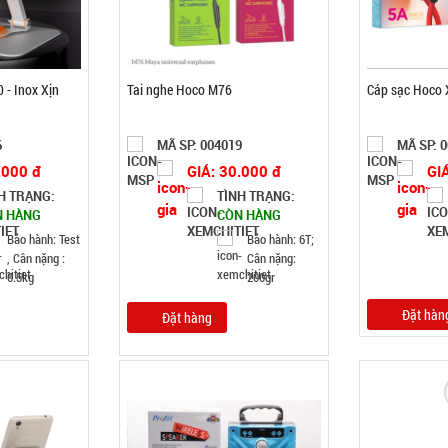
 - Inox Xịn
Tai nghe Hoco M76
Cáp sạc Hoco 
6
MÃ SP: 004019
MÃ SP: 
.000 đ
GIÁ: 30.000 đ
GI
H TRẠNG:
TÌNH TRẠNG:
N HÀNG
CÒN HÀNG
Bảo hành: Test
Bảo hành: 6T;
, Cân nặng :
Cân nặng:
0.5kg
200gr
Đặt hàn
Đặt hàng