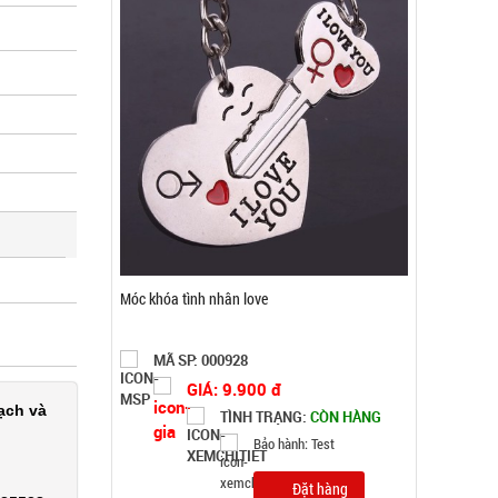
Chai tẩy trắng giày Flac CÓ BÀN CHẢI
MÃ SP: 000385
GIÁ: 5.500 đ
ạch và
TÌNH TRẠNG:
CÒN HÀNG
Bảo hành: Test
Đặt hàng