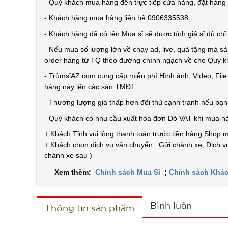
- Quý khách mua hàng đến trực tiếp cửa hàng, đặt hàng t
- Khách hàng mua hàng liên hệ 0906335538
- Khách hàng đã có tên Mua sỉ sẽ được tính giá sỉ dù ch
- Nếu mua số lượng lớn về chạy ad, live, quà tặng mà sả
order hàng từ TQ theo đường chính ngạch về cho Quý 
- TrùmsỉAZ.com cung cấp miễn phí Hình ảnh, Video, Fil
hàng này lên các sàn TMĐT
- Thương lượng giá thấp hơn đối thủ cạnh tranh nếu bạ
- Quý khách có nhu cầu xuất hóa đơn Đỏ VAT khi mua h
+ Khách Tỉnh vui lòng thanh toán trước tiền hàng Shop 
+ Khách chọn dịch vụ vận chuyển: Gửi chành xe, Dịch vụ
chành xe sau )
Xem thêm:
Chính sách Mua Sỉ
;
Chính sách Khác
Bình luận
Thông tin sản phẩm