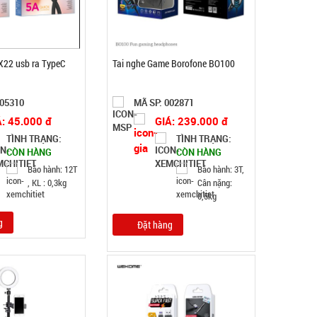
X22 usb ra TypeC
Tai nghe Game Borofone BO100
Máy cắt tỉa lông mũi bằng thép không rỉ
005310
MÃ SP: 002871
MÃ SP: 004022
Á: 45.000 đ
GIÁ: 239.000 đ
GIÁ: 22.900 đ
TÌNH TRẠNG:
TÌNH TRẠNG:
TÌNH TRẠNG:
CÒN HÀNG
CÒN HÀNG
CÒN HÀNG
Bảo hành: 1T 1kg
Bảo hành: 12T
Bảo hành: 3T,
, KL : 0,3kg
Cân nặng:
Đặt hàng
0,5kg
g
Đặt hàng