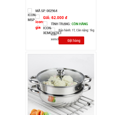
MÃ SP: 003196
GIÁ: 46.000 đ
TÌNH TRẠNG:
CÒN HÀNG
Bảo hành: Test
Đặt hàng