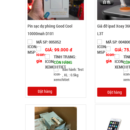
Pin sạc dự phòng Good Cool
Giá đỡ ipad Xoay 360
10000mah D101
L3T
MÃ SP: 005052
MÃ SP: 00480
GIÁ: 99.000 đ
GIÁ: 75
TÌNH TRẠNG:
TÌN
CÒN HÀNG
CÒ
Bảo hành: Test
, KL : 0.5kg
Đặt hàng
Đặt hàng