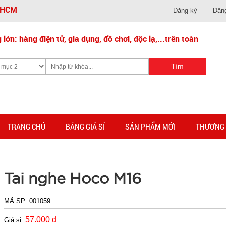
- HCM
Đăng ký
Đăn
lớn: hàng điện tử, gia dụng, đồ chơi, độc lạ,...trên toàn
TRANG CHỦ
BẢNG GIÁ SỈ
SẢN PHẨM MỚI
THƯƠNG 
Tai nghe Hoco M16
MÃ SP:
001059
57.000 đ
Giá sỉ: