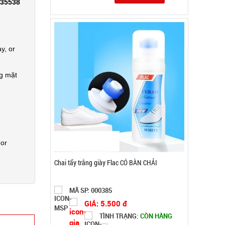
335538
y, or
ng mặt
 or
Máy phun sương xông tinh dầu tạo độ ẩm Vân
Gỗ Aroma - CAO
MÃ SP: 003185
GIÁ: 52.000 đ
TÌNH TRẠNG:
CÒN HÀNG