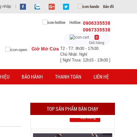
Bản đồ
g nhập
Hotline:
0906335538
0967335538
0
Giỏ hàng
Giờ Mở Cửa
T2 - T7: 8h30 - 17h30
Chủ Nhật: Nghỉ
[ Nghỉ Trưa: 12h15 - 13h30 ]
Móc khóa tình nhân love
HIỆU
BẢO HÀNH
THANH TOÁN
LIÊN HỆ
MÃ SP: 000928
GIÁ: 9.900 đ
TÌNH TRẠNG:
CÒN HÀNG
Bảo hành: Test
TOP SẢN PHẨM BÁN CHẠY
Đặt hàng