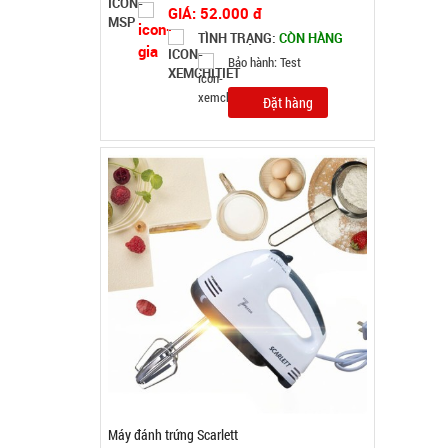
GIÁ: 62.000 đ
TÌNH TRẠNG:
CÒN HÀNG
Bảo hành: 1T, Cân nặng: 1kg
Đặt hàng
Nồi hấp 2 tầng inox Soup Steamer