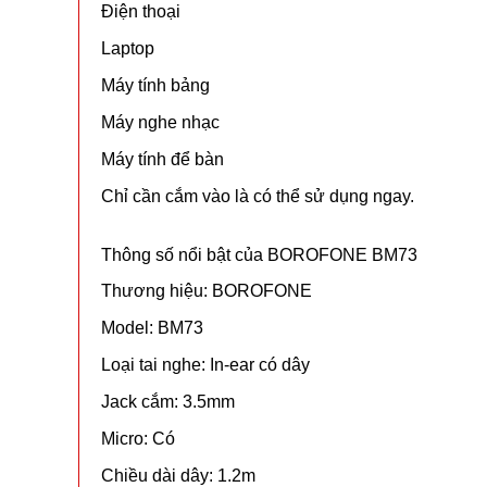
Điện
thoại
Laptop
Máy
tính
bảng
Máy
nghe
nhạc
Máy
tính
để
bàn
Chỉ
cần
cắm
vào
là
có
thể
sử
dụng
ngay.
Thông
số
nổi
bật
của
BOROFONE
BM73
Thương
hiệu:
BOROFONE
Model:
BM73
Loại
tai
nghe:
In-
ear
có
dây
Jack
cắm:
3.5mm
Micro:
Có
Chiều
dài
dây:
1.2m