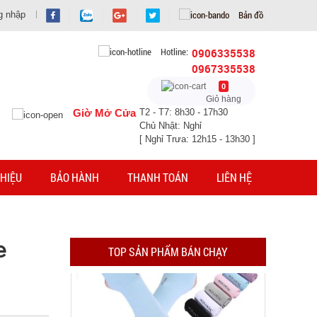
Bản đồ
g nhập
Hotline:
0906335538
0967335538
Găng tay Slim túi nilon rẻ ( T1000 )
0
Giỏ hàng
MÃ SP: 005066
Giờ Mở Cửa
T2 - T7: 8h30 - 17h30
Chủ Nhật: Nghỉ
GIÁ: 5.900 đ
[ Nghỉ Trưa: 12h15 - 13h30 ]
TÌNH TRẠNG:
CÒN HÀNG
Bảo hành: Test , Cân nặng :
0.3kg
HIỆU
BẢO HÀNH
THANH TOÁN
LIÊN HỆ
Đặt hàng
e
TOP SẢN PHẨM BÁN CHẠY