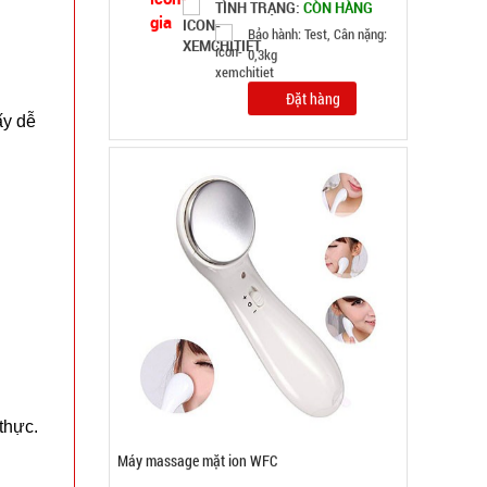
TÌNH TRẠNG:
CÒN HÀNG
Bảo hành: Test
Đặt hàng
ấy
dễ
thực.
Chai tẩy trắng giày Flac CÓ BÀN CHẢI