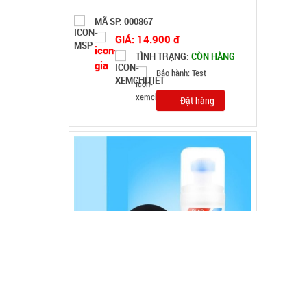
MÃ SP: 000385
GIÁ: 5.500 đ
TÌNH TRẠNG:
CÒN HÀNG
Bảo hành: Test
Đặt hàng