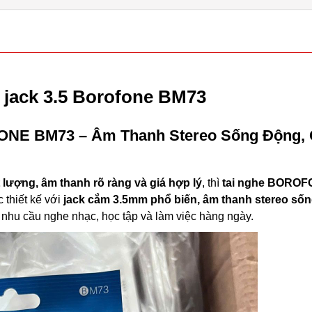
 jack 3.5 Borofone BM73
ONE
BM73 –
Âm
Thanh
Stereo
Sống
Động,
t
lượng,
âm
thanh
rõ
ràng
và
giá
hợp
lý
,
thì
tai
nghe
BOROF
c
thiết
kế
với
jack
cắm
3.5mm
phổ
biến,
âm
thanh
stereo
sốn
o
nhu
cầu
nghe
nhạc,
học
tập
và
làm
việc
hàng
ngày.