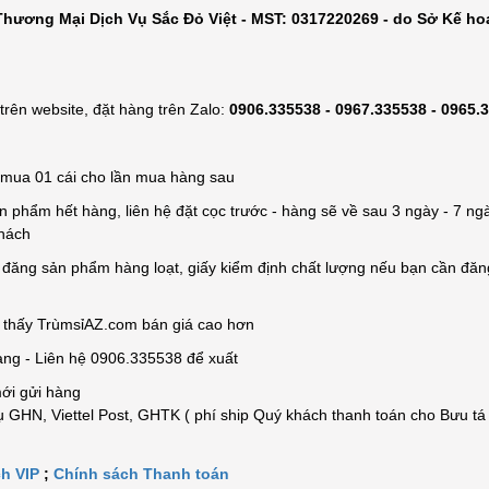
hương Mại Dịch Vụ Sắc Đỏ Việt - MST: 0317220269 - do Sở Kế ho
rên website, đặt hàng trên Zalo:
0906.335538 - 0967.335538 - 0965.
ỉ mua 01 cái cho lần mua hàng sau
n phẩm hết hàng, liên hệ đặt cọc trước - hàng sẽ về sau 3 ngày - 7 ngà
khách
e đăng sản phẩm hàng loạt, giấy kiểm định chất lượng nếu bạn cần đă
n thấy TrùmsỉAZ.com bán giá cao hơn
àng - Liên hệ 0906.335538 để xuất
mới gửi hàng
 GHN, Viettel Post, GHTK ( phí ship Quý khách thanh toán cho Bưu tá
h VIP
;
Chính sách Thanh toán