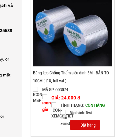
ạch và
335538
y, or
Tripod 3 chân K07
ng mặt
MÃ SP: 002158
GIÁ: 49.000 đ
TÌNH TRẠNG:
CÒN HÀNG
Bảo hành: 1T
 or
Đặt hàng