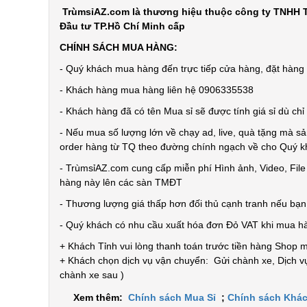
TrùmsỉAZ.com là thương hiệu thuộc công ty TNHH T
Đầu tư TP.Hồ Chí Minh cấp
CHÍNH SÁCH MUA HÀNG:
- Quý khách mua hàng đến trực tiếp cửa hàng, đặt hàng t
- Khách hàng mua hàng liên hệ 0906335538
- Khách hàng đã có tên Mua sỉ sẽ được tính giá sỉ dù ch
- Nếu mua số lượng lớn về chạy ad, live, quà tặng mà sả
order hàng từ TQ theo đường chính ngạch về cho Quý 
- TrùmsỉAZ.com cung cấp miễn phí Hình ảnh, Video, Fil
hàng này lên các sàn TMĐT
- Thương lượng giá thấp hơn đối thủ cạnh tranh nếu bạ
- Quý khách có nhu cầu xuất hóa đơn Đỏ VAT khi mua h
+ Khách Tỉnh vui lòng thanh toán trước tiền hàng Shop 
+ Khách chọn dịch vụ vận chuyển: Gửi chành xe, Dịch vụ
chành xe sau )
Xem thêm:
Chính sách Mua Sỉ
;
Chính sách Khác