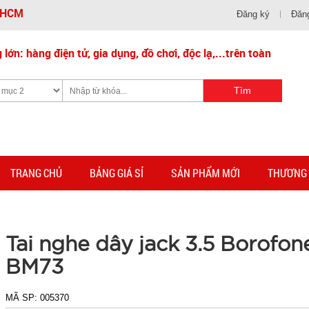
- HCM
Đăng ký
Đăn
lớn: hàng điện tử, gia dụng, đồ chơi, độc lạ,...trên toàn
TRANG CHỦ
BẢNG GIÁ SỈ
SẢN PHẨM MỚI
THƯƠNG 
Tai nghe dây jack 3.5 Borofon
BM73
MÃ SP:
005370