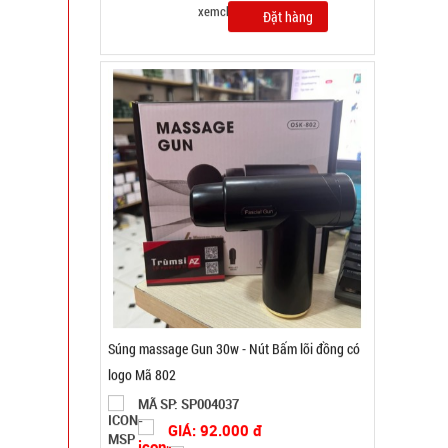
Đặt hàng
Máy massage mặt ion WFC
MÃ SP: 000867
GIÁ: 14.900 đ