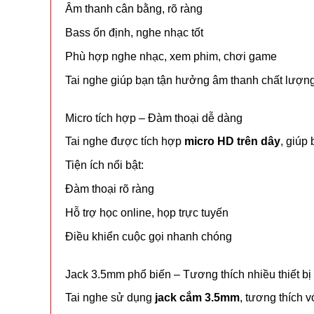
Âm
thanh
cân
bằng,
rõ
ràng
Bass
ổn
định,
nghe
nhạc
tốt
Phù
hợp
nghe
nhạc,
xem
phim,
chơi
game
Tai
nghe
giúp
bạn
tận
hưởng
âm
thanh
chất
lượn
Micro
tích
hợp –
Đàm
thoại
dễ
dàng
Tai
nghe
được
tích
hợp
micro
HD
trên
dây
,
giúp
Tiện
ích
nổi
bật:
Đàm
thoại
rõ
ràng
Hỗ
trợ
học
online,
họp
trực
tuyến
Điều
khiển
cuộc
gọi
nhanh
chóng
Jack
3.5mm
phổ
biến –
Tương
thích
nhiều
thiết
bị
Tai
nghe
sử
dụng
jack
cắm
3.5mm
,
tương
thích
v