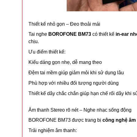
Thiết
kế
nhỏ
gọn –
Đeo
thoải
mái
Tai
nghe
BOROFONE
BM73
có
thiết
kế
in-
ear
nh
chịu.
Ưu
điểm
thiết
kế:
Kiểu
dáng
gọn
nhẹ,
dễ
mang
theo
Đệm
tai
mềm
giúp
giảm
mỏi
khi
sử
dụng
lâu
Phù
hợp
với
nhiều
đối
tượng
người
dùng
Thiết
kế
dây
chắc
chắn
giúp
hạn
chế
rối
dây
khi
s
Âm
thanh
Stereo
rõ
nét –
Nghe
nhạc
sống
động
BOROFONE
BM73
được
trang
bị
công
nghệ
âm
Trải
nghiệm
âm
thanh: