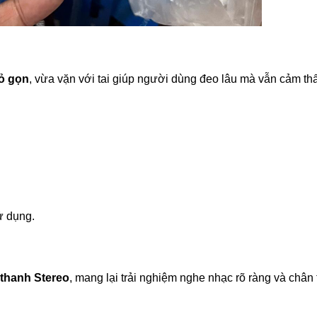
ỏ
gọn
,
vừa
vặn
với
tai
giúp
người
dùng
đeo
lâu
mà
vẫn
cảm
th
ử
dụng.
thanh
Stereo
,
mang
lại
trải
nghiệm
nghe
nhạc
rõ
ràng
và
chân