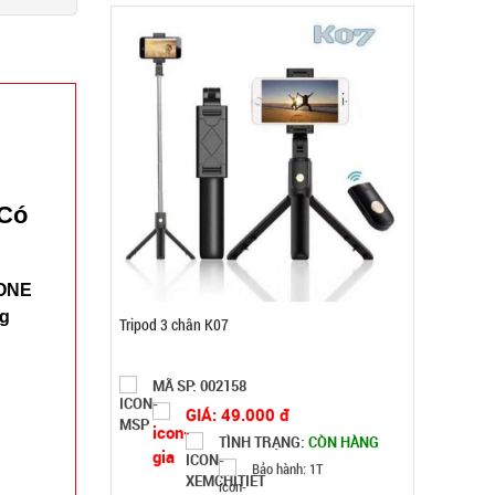
Có
ONE
Súng massage Gun 30w - Nút Bấm lõi đồng có
g
logo Mã 802
MÃ SP: SP004037
GIÁ: 92.000 đ
TÌNH TRẠNG:
CÒN HÀNG
Bảo hành: Test, Cân nặng:
0,3kg