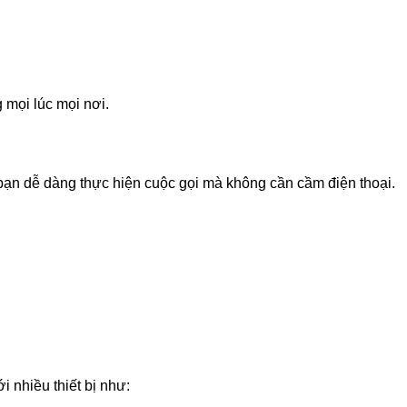
g
mọi
lúc
mọi
nơi.
bạn
dễ
dàng
thực
hiện
cuộc
gọi
mà
không
cần
cầm
điện
thoại.
ới
nhiều
thiết
bị
như: