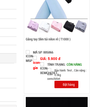
Băng keo Chống Thấm siêu dính 5M - BẢN TO
10CM ( t18, full vat )
MÃ SP: 003074
GIÁ: 24.000 đ
TÌNH TRẠNG:
CÒN HÀNG
Bảo hành: Test
Đặt hàng