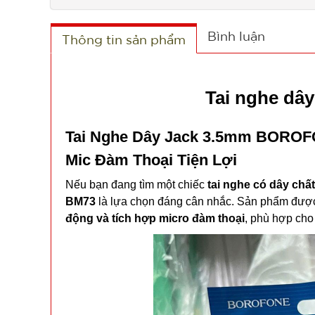
Bình luận
Thông tin sản phẩm
Tai nghe dây
Tai
Nghe
Dây
Jack
3.5mm
BOROF
Mic
Đàm
Thoại
Tiện
Lợi
Nếu
bạn
đang
tìm
một
chiếc
tai
nghe
có
dây
chấ
BM73
là
lựa
chọn
đáng
cân
nhắc.
Sản
phẩm
đượ
động
và
tích
hợp
micro
đàm
thoại
,
phù
hợp
ch