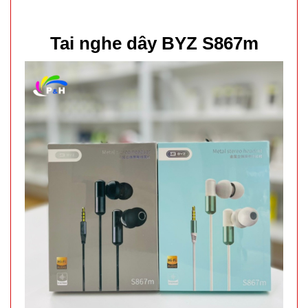
mini ( T200,
MÃ
SP:
full vat )
Tai nghe dây BYZ S867m
004825
GIÁ:
38.000 đ
TÌNH
TRẠNG:
CÒN HÀNG
Bảo
hành:
Test ,
Cân nặng :
0.3kg
Đặt
hàng