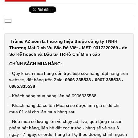
TrùmsỉAZ.com là thương hiệu thuộc công ty TNHH
Thương Mại Dịch Vụ Sắc Đỏ Việt - MST: 0317220269 - do
Sở Kế hoạch và Đầu tư TP.Hồ Chí Minh cấp
CHÍNH SÁCH MUA HÀNG:
- Quý khách mua hàng đến trực tiếp cửa hàng, đặt hàng trên
website, đặt hàng trên Zalo:
0906.335538 - 0967.335538 -
0965.335538
- Khách hàng mua hàng liên hệ 0906335538
Bọc chân
- Khách hàng đã có tên Mua sỉ sẽ được tính giá sỉ dù chỉ
chống xe
mua 01 cái cho lần mua hàng sau
MỎNG RẺ -
MÃ
- Nếu mua số lượng lớn về chạy ad, live, quà tặng mà sản
SP:
2 dây rút (
phẩm hết hàng, liên hệ đặt cọc trước - hàng sẽ về sau 3
T500, Full
ngày - 7 ngày, or order hàng từ TQ theo đường chính ngạch
001545