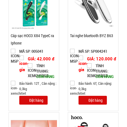
GIÁ:
5.900 đ
TÌNH
Cáp sạc HOCO X84 TypeC ra
Tai nghe bluetooth BYZ B63
Iphone
TRẠNG:
MÃ SP: 005041
MÃ SP: SP004241
CÒN HÀNG
Bảo
GIÁ: 42.000 đ
GIÁ: 120.000 đ
hành:
TÌNH
TÌNH
Test
TRẠNG:
TRẠNG:
CÒN HÀNG
CÒN HÀNG
Đặt
Bảo hành: 12T , Cân nặng :
Bảo hành: 6T, Cân nặng:
hàng
0,3kg
0,3kg
Đặt hàng
Đặt hàng
Quạt phun
sương hơi