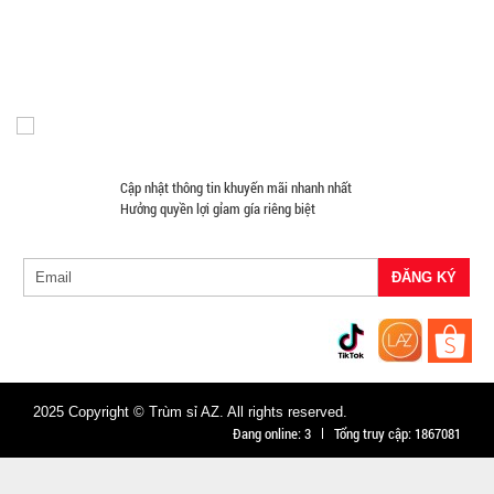
VAT )
Đồng Hồ Giá Buôn
Đồ Sửa Chữa Giá Sỉ
Mua Áo Mua Số Lượng
Đèn Pin Giá Sỉ
Mắt Kính
16.000 đ
TÌNH
TRẠNG:
CÒN HÀNG
Cập nhật thông tin khuyến mãi nhanh nhất
Bảo
Hưởng quyền lợi gỉam gía riêng biệt
hành:
Test;
Cân nặng:
0,3kg
Đặt
hàng
2025 Copyright © Trùm sỉ AZ. All rights reserved.
Đang online:
3
Tổng truy cập:
1867081
Giá đỡ điện