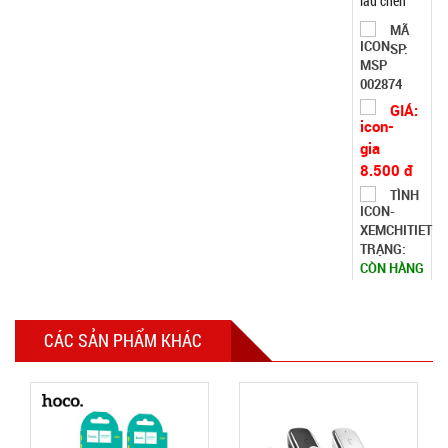
TRẠNG:
CÒN HÀNG
Bảo
hành:
Test;
Cân nặng:
0.2kg
Đặt
hàng
Bình thủy
CÁC SẢN PHẨM KHÁC
tinh nắp
Inox có
MÃ
SP:
quai 500ml
002108