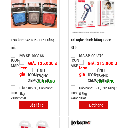
nước vuông
MÃ
SP:
Air Cooler
Fan
004338
GIÁ:
Loa karaoke KTS-1171 tặng
Tai nghe chính hãng Hoco
mic
S19
70.000 đ
TÌNH
MÃ SP: 003166
MÃ SP: 004879
GIÁ: 135.000 đ
GIÁ: 215.000 đ
TÌNH
TÌNH
TRẠNG:
TRẠNG:
TRẠNG:
CÒN HÀNG
CÒN HÀNG
CÒN HÀNG
Bảo
Bảo hành: 3T, Cân nặng:
Bảo hành: 12T , Cân nặng :
hành:
1kg
0,3kg
1T;
Cân nặng:
2kg
Đặt hàng
Đặt hàng
Đặt
hàng