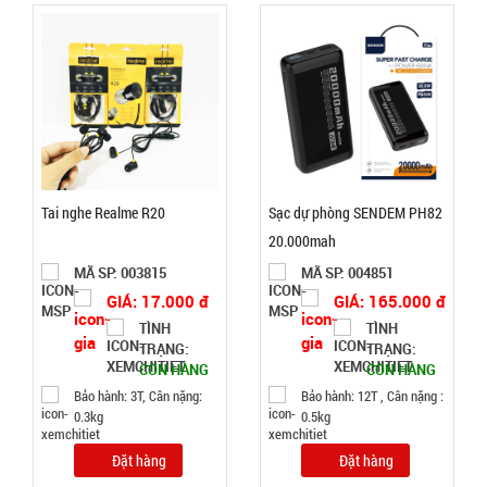
3.000 đ
TÌNH
TRẠNG:
CÒN HÀNG
Bảo
hành:
Tai nghe Realme R20
Sạc dự phòng SENDEM PH82
Test
20.000mah
MÃ SP: 003815
MÃ SP: 004851
Đặt
hàng
GIÁ: 17.000 đ
GIÁ: 165.000 đ
TÌNH
TÌNH
TRẠNG:
TRẠNG:
CÒN HÀNG
CÒN HÀNG
Bảo hành: 3T, Cân nặng:
Bảo hành: 12T , Cân nặng :
0.3kg
0.5kg
Hộp cơm 3
tầng Lucky
Đặt hàng
Đặt hàng
kèm muỗng
MÃ