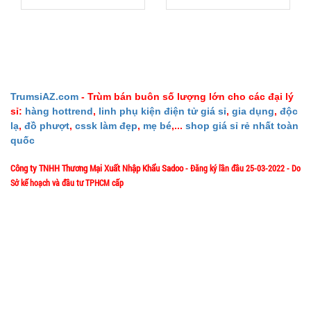
SP:
đĩa
004798
GIÁ:
70.000 đ
TrumsiAZ.com
- Trùm bán buôn số lượng lớn cho các đại lý
sỉ:
hàng hottrend
,
linh phụ kiện điện tử giá sỉ
,
gia dụng
TÌNH
,
độc
lạ
,
đồ phượt
,
cssk làm đẹp
,
mẹ bé
,...
shop giá sỉ rẻ nhất toàn
quốc
TRẠNG:
CÒN HÀNG
Công ty TNHH Thương Mại Xuất Nhập Khẩu Sadoo
- Đăng ký lần đầu 25-03-2022 - Do
Bảo
Sở kế hoạch và đầu tư TPHCM cấp
hành:
Test ,
1/57/4 Đặng Thùy Trâm - P. Bình Lợi Trung - HCM
Địa chỉ:
Cân nặng :
0.5kg
Hotline: 0906.335538 – 0967.335538- 0911.335538
Email: trumsiaz@gmail.com
Đặt
hàng
Thời gian làm việc: T2 - T7: 8h00 - 17h30;
[ Nghỉ Trưa: 12h15 - 13h30 ] - C
N: Nghỉ