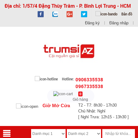
Địa chỉ: 1/57/4 Đặng Thùy Trâm - P. Bình Lợi Trung - HCM
Bản đồ
Đăng ký
Đăng nhập
Hotline:
0906335538
0967335538
0
Giỏ hàng
Giờ Mở Cửa
T2 - T7: 8h30 - 17h30
Chủ Nhật: Nghỉ
[ Nghỉ Trưa: 12h15 - 13h30 ]