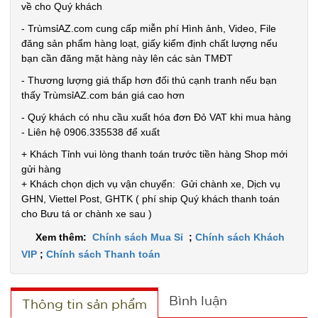
về cho Quý khách
Vat )
GIÁ:
- TrùmsỉAZ.com cung cấp miễn phí Hình ảnh, Video, File
đăng sản phẩm hàng loạt, giấy kiểm định chất lượng nếu
2.200 đ
bạn cần đăng mặt hàng này lên các sàn TMĐT
TÌNH
- Thương lượng giá thấp hơn đối thủ cạnh tranh nếu bạn
thấy TrùmsỉAZ.com bán giá cao hơn
TRẠNG:
- Quý khách có nhu cầu xuất hóa đơn Đỏ VAT khi mua hàng
CÒN HÀNG
- Liên hệ 0906.335538 để xuất
Bảo
+ Khách Tỉnh vui lòng thanh toán trước tiền hàng Shop mới
hành:
Test
gửi hàng
+ Khách chọn dịch vụ vận chuyển: Gửi chành xe, Dịch vụ
Đặt
GHN, Viettel Post, GHTK ( phí ship Quý khách thanh toán
hàng
cho Bưu tá or chành xe sau )
Xem thêm:
Chính sách Mua Sỉ
;
Chính sách Khách
VIP
;
Chính sách Thanh toán
Giá đỡ điện
Bình luận
Thông tin sản phẩm
thoại K61