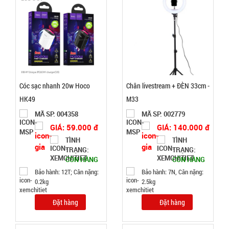
Test
Đặt
hàng
Cóc sạc nhanh 20w Hoco
Chân livestream + ĐÈN 33cm -
Bộ dao 5
HK49
M33
món lưỡi
MÃ SP: 004358
MÃ SP: 002779
đen Buck
MÃ
GIÁ: 59.000 đ
GIÁ: 140.000 đ
SP:
Mã T65S
TÌNH
TÌNH
002796
TRẠNG:
TRẠNG:
CÒN HÀNG
CÒN HÀNG
GIÁ:
Bảo hành: 12T; Cân nặng:
Bảo hành: 7N, Cân nặng:
0.2kg
2.5kg
32.000 đ
Đặt hàng
Đặt hàng
TÌNH