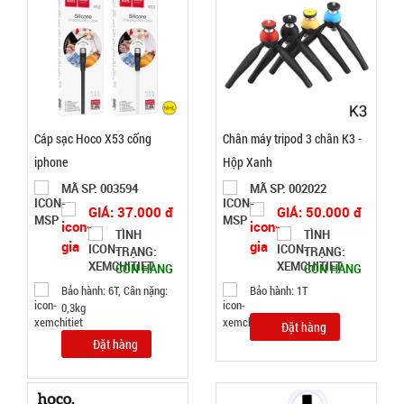
Bộ kềm cắt
móng 12
món ( T150
MÃ
Cáp sạc Hoco X53 cổng
Chân máy tripod 3 chân K3 -
SP:
)
iphone
Hộp Xanh
003000
MÃ SP: 003594
MÃ SP: 002022
GIÁ:
GIÁ: 37.000 đ
GIÁ: 50.000 đ
TÌNH
TÌNH
TRẠNG:
TRẠNG:
26.500 đ
CÒN HÀNG
CÒN HÀNG
TÌNH
Bảo hành: 6T, Cân nặng:
Bảo hành: 1T
0,3kg
Đặt hàng
TRẠNG:
Đặt hàng
CÒN HÀNG
Bảo
hành: