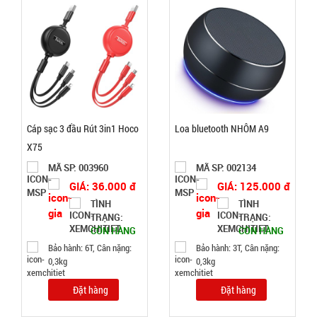
TRẠNG:
CÒN HÀNG
Bảo
hành:
Test ,
Cân nặng :
0.5kg
Đặt
Cáp sạc 3 đầu Rút 3in1 Hoco
Loa bluetooth NHÔM A9
hàng
X75
MÃ SP: 003960
MÃ SP: 002134
GIÁ: 36.000 đ
GIÁ: 125.000 đ
TÌNH
TÌNH
Tripod 3
TRẠNG:
TRẠNG:
CÒN HÀNG
CÒN HÀNG
chân ngắn
Bảo hành: 6T, Cân nặng:
Bảo hành: 3T, Cân nặng:
mini nhiều
MÃ
0,3kg
0,3kg
SP:
màu
Đặt hàng
Đặt hàng
001168
GIÁ: