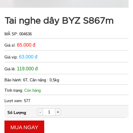
Tai nghe dây BYZ S867m
MÃ SP:
004636
65.000 đ
Giá sỉ:
63.000 đ
Giá vip:
119.000 đ
Giá lẻ:
Bảo hành:
6T, Cân nặng : 0,5kg
Tình trạng:
Còn hàng
Lượt xem:
577
-
+
Số Lượng
MUA NGAY