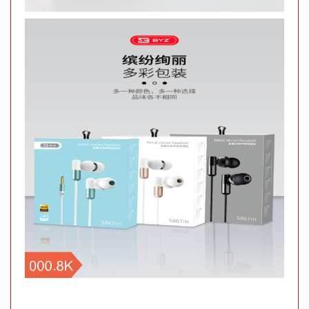
Gậy bẻ tập
cơ tay lò xo
loại 20kg
MÃ
SP:
004446
GIÁ:
21.000 đ
TÌNH
TRẠNG:
CÒN HÀNG
Bảo
hành:
Test,