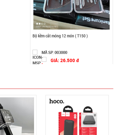
Chuông báo động chống trộm cửa
MÃ SP: 000389
GIÁ: 11.500 đ
TÌNH TRẠNG:
CÒN HÀNG
Bảo hành: Test
Đặt hàng