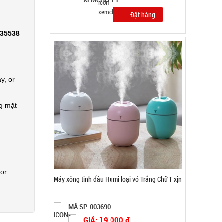
0,5kg
Đặt hàng
335538
y, or
ng mặt
 or
Máy phun sương xông tinh dầu tạo độ ẩm Vân
Gỗ Aroma - CAO
MÃ SP: 003185