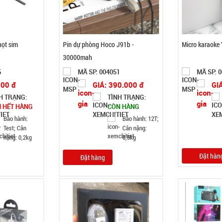
họt sim
Pin dự phòng Hoco J91b -
Micro karaoke
30000mah
5
MÃ SP: 004051
MÃ SP: 
000 đ
GIÁ: 390.000 đ
GI
H TRẠNG:
TÌNH TRẠNG:
 HẾT HÀNG
CÒN HÀNG
Bảo hành:
Bảo hành: 12T;
Test; Cân
Cân nặng:
nặng: 0,2kg
0,5kg
Đặt hàn
Đặt hàng