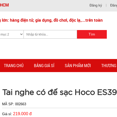
- HCM
Đăng ký
Đăn
lớn: hàng điện tử, gia dụng, đồ chơi, độc lạ,...trên toàn
TRANG CHỦ
BẢNG GIÁ SỈ
SẢN PHẨM MỚI
THƯƠNG 
Tai nghe có đế sạc Hoco ES39
MÃ SP:
002663
219.000 đ
Giá sỉ: