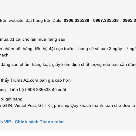
rên website, đặt hàng trên Zalo:
0906.335538 - 0967.335538 - 0965.
ỉ mua 01 cái cho lần mua hàng sau
n phẩm hết hàng, liên hệ đặt cọc trước - hàng sẽ về sau 3 ngày - 7 ngà
khách
e đăng sản phẩm hàng loạt, giấy kiểm định chất lượng nếu bạn cần đă
n thấy TrùmsỉAZ.com bán giá cao hơn
àng - Liên hệ 0906.335538 để xuất
mới gửi hàng
 GHN, Viettel Post, GHTK ( phí ship Quý khách thanh toán cho Bưu tá
h VIP
;
Chính sách Thanh toán