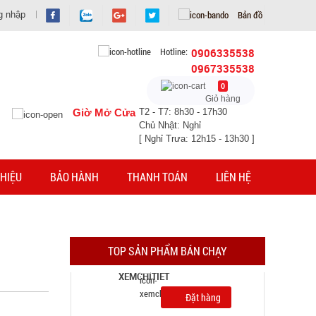
Bản đồ
g nhập
Hotline:
0906335538
0967335538
0
Giỏ hàng
Giờ Mở Cửa
T2 - T7: 8h30 - 17h30
Chủ Nhật: Nghỉ
[ Nghỉ Trưa: 12h15 - 13h30 ]
HIỆU
BẢO HÀNH
THANH TOÁN
LIÊN HỆ
Máy cắt tỉa lông mũi bằng thép không rỉ
MÃ SP: 004022
GIÁ: 22.900 đ
TOP SẢN PHẨM BÁN CHẠY
TÌNH TRẠNG:
CÒN HÀNG
Bảo hành: 1T 1kg
Đặt hàng