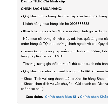
Đầu tư TP.Hồ Chí Minh cấp
CHÍNH SÁCH MUA HÀNG:
- Quý khách mua hàng đến trực tiếp cửa hàng, đặt hàng t
- Khách hàng mua hàng liên hệ 0906335538
- Khách hàng đã có tên Mua sỉ sẽ được tính giá sỉ dù ch
- Nếu mua số lượng lớn về chạy ad, live, quà tặng mà sả
order hàng từ TQ theo đường chính ngạch về cho Quý 
- TrùmsỉAZ.com cung cấp miễn phí Hình ảnh, Video, Fil
hàng này lên các sàn TMĐT
- Thương lượng giá thấp hơn đối thủ cạnh tranh nếu bạ
- Quý khách có nhu cầu xuất hóa đơn Đỏ VAT khi mua h
+ Khách Tỉnh vui lòng thanh toán trước tiền hàng Shop 
+ Khách chọn dịch vụ vận chuyển: Gửi chành xe, Dịch vụ
chành xe sau )
Xem thêm:
Chính sách Mua Sỉ
;
Chính sách Khác