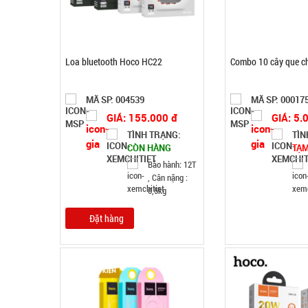
Loa bluetooth Hoco HC22
Combo 10 cây que c
MÃ SP: 004539
MÃ SP: 00017
GIÁ: 155.000 đ
GIÁ: 5.
TÌNH TRẠNG:
TÌN
CÒN HÀNG
TẠM
Bảo hành: 12T
, Cân nặng :
0,5kg
Đặt hàng