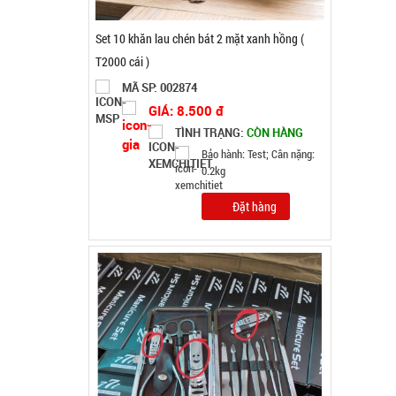
Bộ kềm cắt móng 12 món ( T150 )
MÃ SP: 003000
GIÁ: 26.500 đ
TÌNH TRẠNG:
CÒN HÀNG
Bảo hành: Test
Đặt hàng