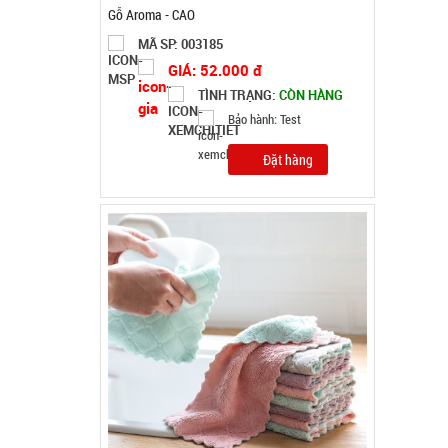
T2000 cái )
MÃ SP: 002874
GIÁ: 8.500 đ
TÌNH TRẠNG:
CÒN HÀNG
Bảo hành: Test; Cân nặng:
0.2kg
Đặt hàng