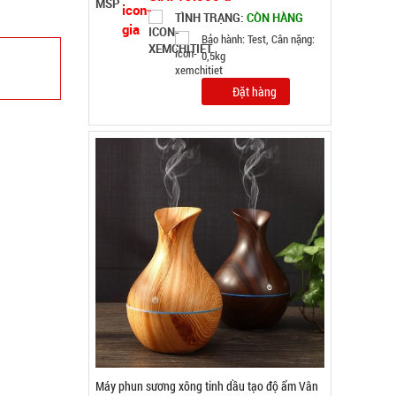
GIÁ: 52.000 đ
TÌNH TRẠNG:
CÒN HÀNG
Bảo hành: Test
Đặt hàng
Set 10 khăn lau chén bát 2 mặt xanh hồng (