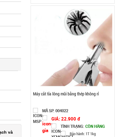
Máy xông tinh dầu Humi loại vỏ Trắng Chữ T xịn
MÃ SP: 003690
GIÁ: 19.000 đ
TÌNH TRẠNG:
CÒN HÀNG
ạch và
Bảo hành: Test, Cân nặng: