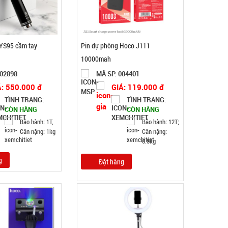
 YS95 cầm tay
Pin dự phòng Hoco J111
10000mah
002898
MÃ SP: 004401
Á: 550.000 đ
GIÁ: 119.000 đ
Nồi hấp 2 tầng inox Soup Steamer
TÌNH TRẠNG:
TÌNH TRẠNG:
CÒN HÀNG
CÒN HÀNG
MÃ SP: 003196
Bảo hành: 1T,
Bảo hành: 12T;
GIÁ: 46.000 đ
Cân nặng: 1kg
Cân nặng:
0.5kg
TÌNH TRẠNG:
CÒN HÀNG
Bảo hành: Test
g
Đặt hàng
Đặt hàng