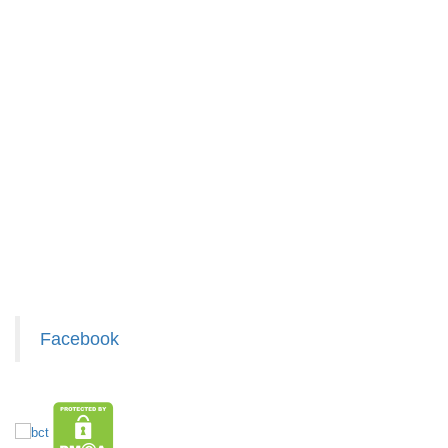
Bảo
HƯỚNG DẪN MUA HÀNG
hành:
Test,
Chính sách LẤY SỈ từ Trùm sỉ trumsiaz.com
Cân nặng:
Chính sách giao hàng
0,2kg
Chính sách thanh toán
Đặt
Chính sách bảo hành - kiểm hàng
hàng
Chính sách bảo mật cho khách
Liên hệ hợp tác chào hàng
Giấy chứng nhận Thương Hiệu
Xem / tải danh sách hàng hóa MuabangiasiAZ
Gậy bẻ tập
cơ tay lò xo
loại 20kg
MÃ
SP:
Facebook
004446
GIÁ: