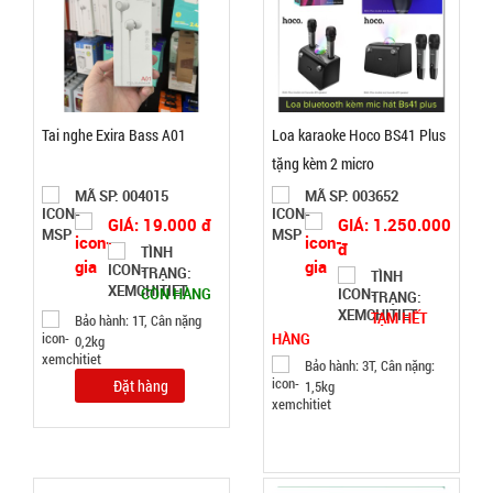
Cân nặng:
2kg
Đặt
hàng
Tai nghe Exira Bass A01
Loa karaoke Hoco BS41 Plus
tặng kèm 2 micro
MÃ SP: 004015
MÃ SP: 003652
Móc khóa
GIÁ: 19.000 đ
GIÁ: 1.250.000
đ
tình nhân
TÌNH
TRẠNG:
TÌNH
love
MÃ
CÒN HÀNG
TRẠNG:
SP:
TẠM HẾT
Bảo hành: 1T, Cân nặng
HÀNG
0,2kg
000928
Bảo hành: 3T, Cân nặng:
GIÁ:
Đặt hàng
1,5kg
9.900 đ
TÌNH