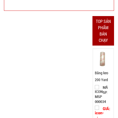
77.000 đ
TÌNH
TOP SẢN
TRẠNG:
PHẨM
CÒN HÀNG
BÁN
Bảo
CHẠY
hành:
Test
Đặt
hàng
Thanh xốp
chặn cửa
cách âm
MÃ
SP:
thông minh