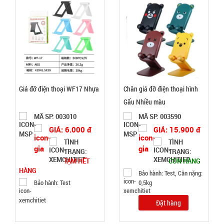
TRẠNG:
CÒN HÀNG
Bảo
hành:
Test
Đặt
hàng
Giá đỡ điện thoại WF17 Nhựa
Chân giá đỡ điện thoại hình
Gấu Nhiều màu
MÃ SP: 003010
MÃ SP: 003590
GIÁ: 6.000 đ
GIÁ: 15.900 đ
TÌNH
TÌNH
Bóng đèn
TRẠNG:
TRẠNG:
tích điện có
TẠM HẾT
CÒN HÀNG
Solar mặt
HÀNG
MÃ
Bảo hành: Test, Cân nặng:
SP:
Bảo hành: Test
0,5kg
trời 4 cánh
Mã 2029
003213
Đặt hàng
GIÁ: