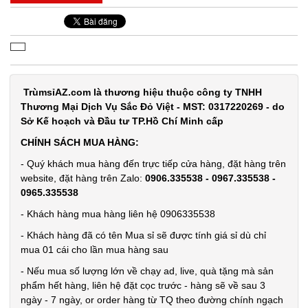
Test
Đặt
hàng
TrùmsỉAZ.com là thương hiệu thuộc công ty TNHH
Thương Mại Dịch Vụ Sắc Đỏ Việt - MST: 0317220269 - do
Sở Kế hoạch và Đầu tư TP.Hồ Chí Minh cấp
Móc khóa
CHÍNH SÁCH MUA HÀNG:
rung rung
- Quý khách mua hàng đến trực tiếp cửa hàng, đặt hàng trên
mini
MÃ
website, đặt hàng trên Zalo:
0906.335538 - 0967.335538 -
SP:
0965.335538
001340
- Khách hàng mua hàng liên hệ 0906335538
GIÁ:
- Khách hàng đã có tên Mua sỉ sẽ được tính giá sỉ dù chỉ
mua 01 cái cho lần mua hàng sau
29.000 đ
- Nếu mua số lượng lớn về chạy ad, live, quà tặng mà sản
TÌNH
phẩm hết hàng, liên hệ đặt cọc trước - hàng sẽ về sau 3
ngày - 7 ngày, or order hàng từ TQ theo đường chính ngạch