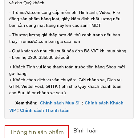
về cho Quý khách
TRẠNG:
CÒN HÀNG
- TrùmsỉAZ.com cung cấp miễn phí Hình ảnh, Video, File
Bảo
đăng sản phẩm hàng loạt, giấy kiểm định chất lượng nếu
hành:
bạn cần đăng mặt hàng này lên các sàn TMĐT
Test
- Thương lượng giá thấp hơn đối thủ cạnh tranh nếu bạn
thấy TrùmsỉAZ.com bán giá cao hơn
Đặt
hàng
- Quý khách có nhu cầu xuất hóa đơn Đỏ VAT khi mua hàng
- Liên hệ 0906.335538 để xuất
+ Khách Tỉnh vui lòng thanh toán trước tiền hàng Shop mới
gửi hàng
+ Khách chọn dịch vụ vận chuyển: Gửi chành xe, Dịch vụ
Băng keo
GHN, Viettel Post, GHTK ( phí ship Quý khách thanh toán
200 Yard
cho Bưu tá or chành xe sau )
TRONG (
MÃ
Xem thêm:
Chính sách Mua Sỉ
;
Chính sách Khách
SP:
Lốc 6 Cái )
VIP
;
Chính sách Thanh toán
000034
GIÁ:
Bình luận
Thông tin sản phẩm