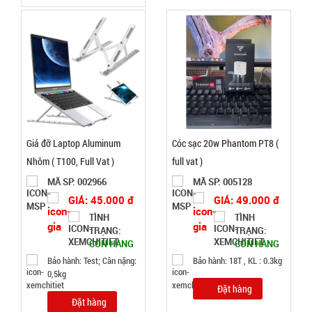
màu
001168
GIÁ:
3.000 đ
TÌNH
TRẠNG:
Giá đỡ Laptop Aluminum
Cóc sạc 20w Phantom PT8 (
CÒN HÀNG
Nhôm ( T100, Full Vat )
full vat )
Bảo
MÃ SP: 002966
MÃ SP: 005128
hành:
Test
GIÁ: 45.000 đ
GIÁ: 49.000 đ
TÌNH
TÌNH
Đặt
TRẠNG:
TRẠNG:
hàng
CÒN HÀNG
CÒN HÀNG
Bảo hành: Test; Cân nặng:
Bảo hành: 18T , KL : 0.3kg
0,5kg
Đặt hàng
Đặt hàng