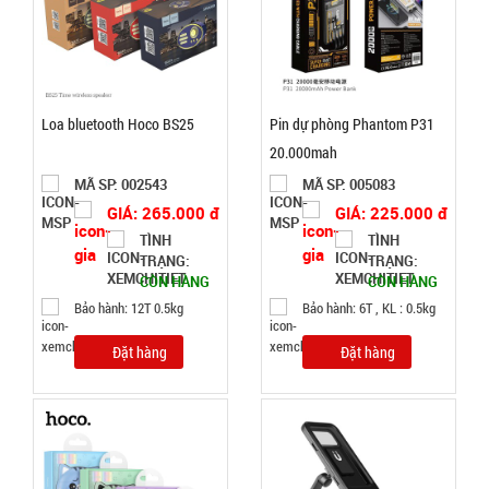
Trầm
Hương 108
MÃ
SP:
hạt full hộp
003378
Loa bluetooth Hoco BS25
Pin dự phòng Phantom P31
GIÁ:
20.000mah
MÃ SP: 002543
MÃ SP: 005083
29.000 đ
GIÁ: 265.000 đ
GIÁ: 225.000 đ
TÌNH
TÌNH
TÌNH
TRẠNG:
TRẠNG:
CÒN HÀNG
CÒN HÀNG
TRẠNG:
Bảo hành: 12T 0.5kg
Bảo hành: 6T , KL : 0.5kg
CÒN HÀNG
Bảo
Đặt hàng
Đặt hàng
hành:
Test
Đặt
hàng