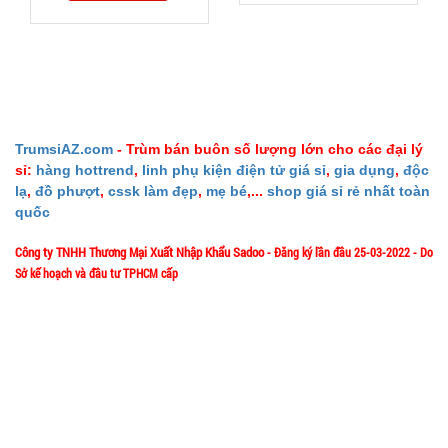
Máy đánh
trứng
Scarlett
MÃ
SP:
002964
GIÁ:
TrumsiAZ.com
- Trùm bán buôn số lượng lớn cho các đại lý
sỉ:
hàng hottrend
,
linh phụ kiện điện tử giá sỉ
,
gia dụng
,
độc
lạ
,
đồ phượt
,
cssk làm đẹp
,
mẹ bé
,...
shop giá sỉ rẻ nhất toàn
62.000 đ
quốc
TÌNH
Công ty TNHH Thương Mại Xuất Nhập Khẩu Sadoo
- Đăng ký lần đầu 25-03-2022 - Do
Sở kế hoạch và đầu tư TPHCM cấp
TRẠNG:
CÒN HÀNG
1/57/4 Đặng Thùy Trâm - P. Bình Lợi Trung - HCM
Địa chỉ:
Bảo
hành:
Hotline: 0906.335538 – 0967.335538- 0911.335538
1T,
Email: trumsiaz@gmail.com
Cân nặng:
1kg
Thời gian làm việc: T2 - T7: 8h00 - 17h30;
[ Nghỉ Trưa: 12h15 - 13h30 ] - C
N: Nghỉ
Đặt