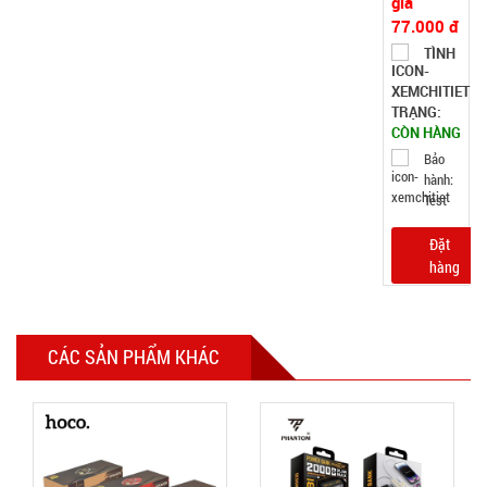
1M
003055
GIÁ:
7.500 đ
TÌNH
TRẠNG:
CÒN HÀNG
Bảo
hành:
Test
Đặt
CÁC SẢN PHẨM KHÁC
hàng
Dây chuỗi