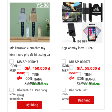
47.000 đ
TÌNH
TRẠNG:
CÒN HÀNG
Bảo
hành:
Mic karaoke YS98 cầm tay
Kẹp xe máy inox BG097
Test
kèm micro phụ để hát song ca
Đặt
MÃ SP: 005047
MÃ SP: 002671
hàng
GIÁ: 460.000 đ
GIÁ: 55.000 đ
TÌNH
TÌNH
TRẠNG:
TRẠNG:
CÒN HÀNG
CÒN HÀNG
Bảo hành: 1T , Cân nặng :
Bảo hành: Test
Tripod 3
0,5kg
chân ngắn
Đặt hàng
Đặt hàng
mini nhiều
MÃ
SP: