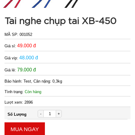
Tai nghe chụp tai XB-450
Băng keo
MÃ SP:
001052
Chống
49.000 đ
Giá sỉ:
Thấm siêu
MÃ
SP:
dính 5M -
48.000 đ
Giá vip:
BẢN TO
003074
79.000 đ
10CM ( t18,
Giá lẻ:
GIÁ:
full vat )
Bảo hành:
Test, Cân nặng: 0,3kg
24.000 đ
Tình trạng:
Còn hàng
TÌNH
Lượt xem:
2896
TRẠNG:
-
+
Số Lượng
CÒN HÀNG
Bảo
MUA NGAY
hành: