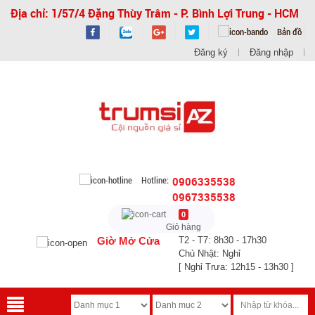
Địa chỉ: 1/57/4 Đặng Thùy Trâm - P. Bình Lợi Trung - HCM
Bản đồ
Đăng ký
Đăng nhập
Hotline:
0906335538
0967335538
0
Giỏ hàng
Giờ Mở Cửa
T2 - T7: 8h30 - 17h30
Chủ Nhật: Nghỉ
[ Nghỉ Trưa: 12h15 - 13h30 ]