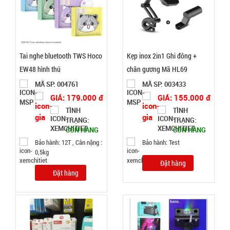
Quạt phun
sương hơi
Tai nghe bluetooth TWS Hoco
Kẹp inox 2in1 Ghi đông +
nước vuông
EW48 hình thú
chân gương Mã HL69
MÃ
SP:
Air Cooler
MÃ SP: 004761
MÃ SP: 003433
Fan
GIÁ: 179.000 đ
GIÁ: 155.000 đ
004338
GIÁ:
TÌNH
TÌNH
TRẠNG:
TRẠNG:
CÒN HÀNG
CÒN HÀNG
70.000 đ
Bảo hành: 12T , Cân nặng :
Bảo hành: Test
0,5kg
TÌNH
Đặt hàng
Đặt hàng
TRẠNG:
CÒN HÀNG
Bảo
hành:
1T;