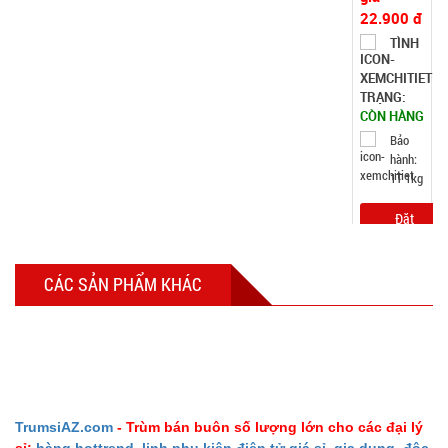
22.900 đ
TÌNH
TRẠNG:
CÒN HÀNG
Bảo
hành:
1T 1kg
Đặt
hàng
CÁC SẢN PHẨM KHÁC
Máy phun
sương xông
tinh dầu
MÃ
SP:
tạo độ ẩm
TrumsiAZ.com
- Trùm bán buôn số lượng lớn cho các đại lý