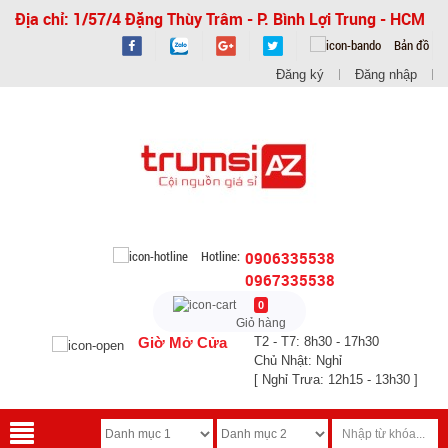
Địa chỉ: 1/57/4 Đặng Thùy Trâm - P. Bình Lợi Trung - HCM
Bản đồ
Đăng ký
Đăng nhập
Hotline:
0906335538
0967335538
0
Giỏ hàng
Giờ Mở Cửa
T2 - T7: 8h30 - 17h30
Chủ Nhật: Nghỉ
[ Nghỉ Trưa: 12h15 - 13h30 ]