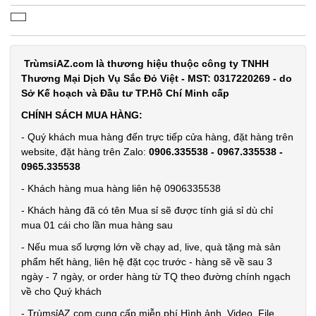
Ổ điện 4 ổ
cắm 2 cổng
TrùmsỉAZ.com là thương hiệu thuộc công ty TNHH
usb dây dài
MÃ
Thương Mại Dịch Vụ Sắc Đỏ Việt - MST: 0317220269 - do
SP:
2m Con Voi
Sở Kế hoạch và Đầu tư TP.Hồ Chí Minh cấp
( T100, full
004616
CHÍNH SÁCH MUA HÀNG:
vat )
GIÁ:
- Quý khách mua hàng đến trực tiếp cửa hàng, đặt hàng trên
website, đặt hàng trên Zalo:
0906.335538 - 0967.335538 -
0965.335538
38.000 đ
- Khách hàng mua hàng liên hệ 0906335538
TÌNH
- Khách hàng đã có tên Mua sỉ sẽ được tính giá sỉ dù chỉ
mua 01 cái cho lần mua hàng sau
TRẠNG:
CÒN HÀNG
- Nếu mua số lượng lớn về chạy ad, live, quà tặng mà sản
Bảo
phẩm hết hàng, liên hệ đặt cọc trước - hàng sẽ về sau 3
hành:
ngày - 7 ngày, or order hàng từ TQ theo đường chính ngạch
1T ,
về cho Quý khách
Cân nặng :
- TrùmsỉAZ.com cung cấp miễn phí Hình ảnh, Video, File
0.5kg