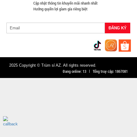
Cập nhật thông tin khuyến mãi nhanh nhất
Hưởng quyền lợi gỉam gía riêng biệt
TRẠNG:
CÒN HÀNG
Bảo
hành:
7N ,
Cân nặng :
0.3kg
Đặt
2025 Copyright © Trùm sỉ AZ. All rights reserved.
hàng
Đang online:
13
Tổng truy cập:
1867081
Hộp cơm 3
tầng Lucky
kèm muỗng
MÃ
SP:
đĩa
004798