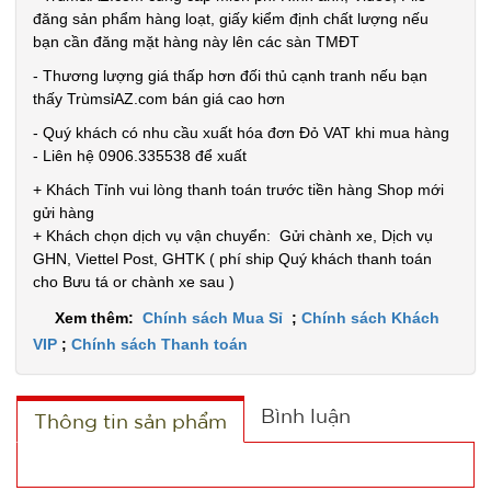
đăng sản phẩm hàng loạt, giấy kiểm định chất lượng nếu
Đặt
bạn cần đăng mặt hàng này lên các sàn TMĐT
hàng
- Thương lượng giá thấp hơn đối thủ cạnh tranh nếu bạn
thấy TrùmsỉAZ.com bán giá cao hơn
- Quý khách có nhu cầu xuất hóa đơn Đỏ VAT khi mua hàng
- Liên hệ 0906.335538 để xuất
+ Khách Tỉnh vui lòng thanh toán trước tiền hàng Shop mới
Chuông
gửi hàng
báo động
+ Khách chọn dịch vụ vận chuyển: Gửi chành xe, Dịch vụ
chống trộm
MÃ
GHN, Viettel Post, GHTK ( phí ship Quý khách thanh toán
SP:
cửa
cho Bưu tá or chành xe sau )
000389
Xem thêm:
Chính sách Mua Sỉ
;
Chính sách Khách
GIÁ:
VIP
;
Chính sách Thanh toán
11.500 đ
Bình luận
Thông tin sản phẩm
TÌNH