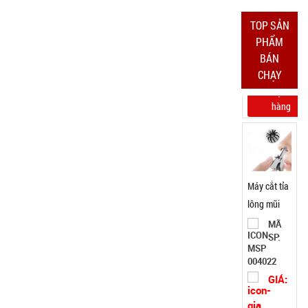
TRẠNG:
CÒN HÀNG
TOP SẢN
Bảo
PHẨM
hành:
Test
BÁN
CHẠY
Đặt
hàng
Máy cắt tỉa
lông mũi
bằng thép
MÃ
SP:
không rỉ
004022
GIÁ: