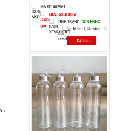
MÃ SP: 002108
GIÁ: 5.900 đ
TÌNH TRẠNG:
CÒN HÀNG
Bảo hành: Test
Đặt hàng
.2m