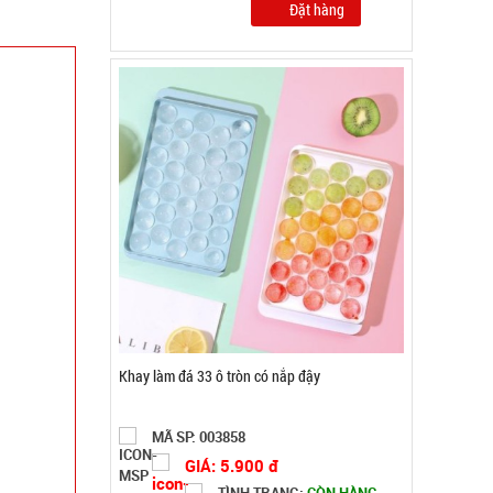
Đặt hàng
Máy đánh trứng Scarlett
MÃ SP: 002964
GIÁ: 62.000 đ