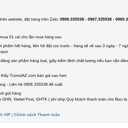
rên website, đặt hàng trên Zalo:
0906.335538 - 0967.335538 - 0965.
ỉ mua 01 cái cho lần mua hàng sau
n phẩm hết hàng, liên hệ đặt cọc trước - hàng sẽ về sau 3 ngày - 7 ngà
khách
e đăng sản phẩm hàng loạt, giấy kiểm định chất lượng nếu bạn cần đă
n thấy TrùmsỉAZ.com bán giá cao hơn
àng - Liên hệ 0906.335538 để xuất
mới gửi hàng
 GHN, Viettel Post, GHTK ( phí ship Quý khách thanh toán cho Bưu tá
h VIP
;
Chính sách Thanh toán