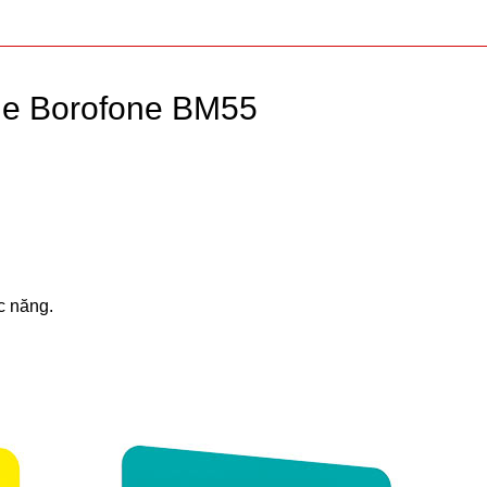
he Borofone BM55
c năng.