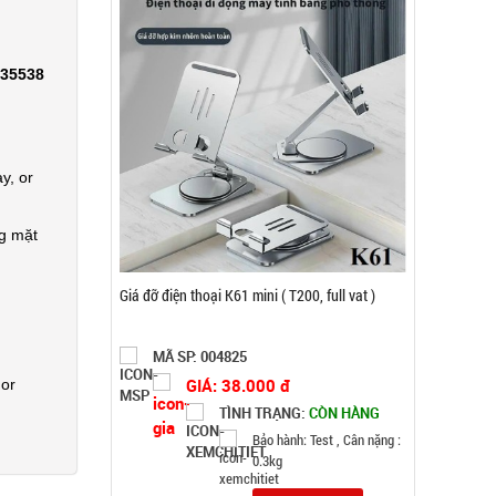
335538
y, or
ng mặt
Khay làm đá 33 ô tròn có nắp đậy
MÃ SP: 003858
GIÁ: 5.900 đ
 or
TÌNH TRẠNG:
CÒN HÀNG
Bảo hành: Test, Cân nặng:
0,5kg