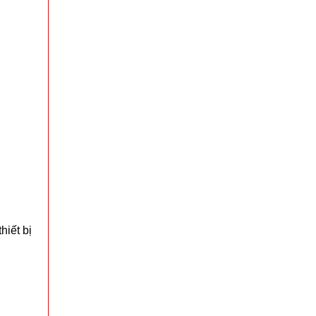
Bóng đèn tích điện có Solar mặt trời 4 cánh Mã
2029
MÃ SP: 003213
GIÁ: 47.000 đ
TÌNH TRẠNG:
CÒN HÀNG
Bảo hành: Test
Đặt hàng
hiết bị