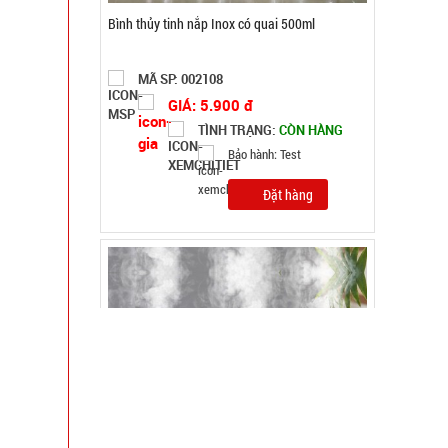
Máy xông tinh dầu Humi loại vỏ Trắng Chữ T xịn
MÃ SP: 003690
GIÁ: 19.000 đ
TÌNH TRẠNG:
CÒN HÀNG
Bảo hành: Test, Cân nặng:
0,5kg
Đặt hàng