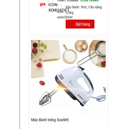
TÌNH TRẠNG:
CÒN HÀNG
Bảo hành: 1T, Cân nặng: 1kg
Đặt hàng
Bình thủy tinh nắp Inox có quai 500ml