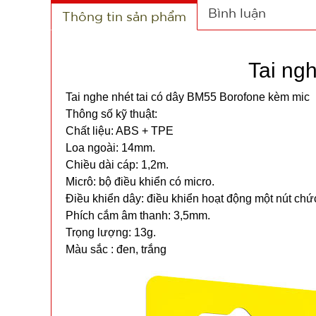
Bình luận
Thông tin sản phẩm
Tai ng
Tai nghe nhét tai có dây BM55 Borofone kèm mic
Thông số kỹ thuật:
Chất liệu: ABS + TPE
Loa ngoài: 14mm.
Chiều dài cáp: 1,2m.
Micrô: bộ điều khiển có micro.
Điều khiển dây: điều khiển hoạt động một nút chứ
Phích cắm âm thanh: 3,5mm.
Trọng lượng: 13g.
Màu sắc : đen, trắng