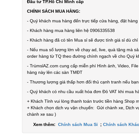
Đầu tư TP.Hồ Chí Minh cấp
CHÍNH SÁCH MUA HÀNG:
- Quý khách mua hàng đến trực tiếp cửa hàng, đặt hàng t
- Khách hàng mua hàng liên hệ 0906335538
- Khách hàng đã có tên Mua sỉ sẽ được tính giá sỉ dù ch
- Nếu mua số lượng lớn về chạy ad, live, quà tặng mà sả
order hàng từ TQ theo đường chính ngạch về cho Quý 
- TrùmsỉAZ.com cung cấp miễn phí Hình ảnh, Video, Fil
hàng này lên các sàn TMĐT
- Thương lượng giá thấp hơn đối thủ cạnh tranh nếu bạ
- Quý khách có nhu cầu xuất hóa đơn Đỏ VAT khi mua h
+ Khách Tỉnh vui lòng thanh toán trước tiền hàng Shop 
+ Khách chọn dịch vụ vận chuyển: Gửi chành xe, Dịch vụ
chành xe sau )
Xem thêm:
Chính sách Mua Sỉ
;
Chính sách Khác