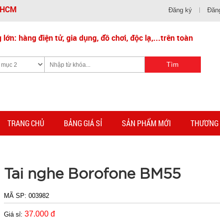
- HCM
Đăng ký
Đăn
lớn: hàng điện tử, gia dụng, đồ chơi, độc lạ,...trên toàn
TRANG CHỦ
BẢNG GIÁ SỈ
SẢN PHẨM MỚI
THƯƠNG 
Tai nghe Borofone BM55
MÃ SP:
003982
37.000 đ
Giá sỉ: