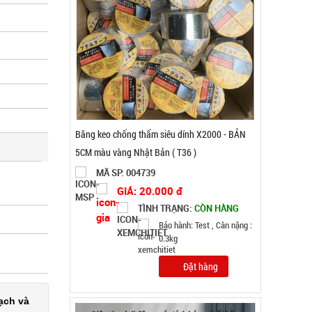
Giá đỡ điện thoại K61 mini ( T200, full vat )
MÃ SP: 004825
GIÁ: 38.000 đ
TÌNH TRẠNG:
CÒN HÀNG
Bảo hành: Test , Cân nặng :
0.3kg
Đặt hàng
ạch và