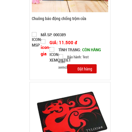
Lót chuột pad 25x30cm Tyloo màu đỏ Dày 4 Ly
( T200, Full VAT )
MÃ SP: SP004285
GIÁ: 16.000 đ
TÌNH TRẠNG:
CÒN HÀNG
Bảo hành: Test; Cân nặng:
0,3kg
Đặt hàng