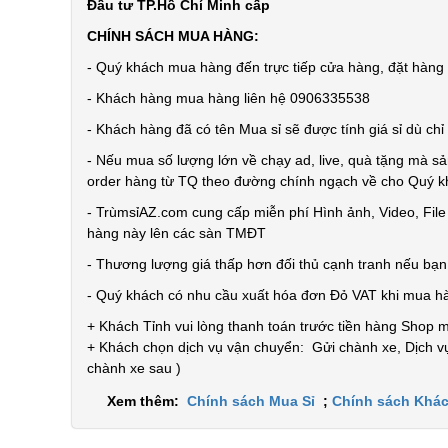
Đầu tư TP.Hồ Chí Minh cấp
CHÍNH SÁCH MUA HÀNG:
- Quý khách mua hàng đến trực tiếp cửa hàng, đặt hàng t
- Khách hàng mua hàng liên hệ 0906335538
- Khách hàng đã có tên Mua sỉ sẽ được tính giá sỉ dù ch
- Nếu mua số lượng lớn về chạy ad, live, quà tặng mà sả
order hàng từ TQ theo đường chính ngạch về cho Quý 
- TrùmsỉAZ.com cung cấp miễn phí Hình ảnh, Video, Fil
hàng này lên các sàn TMĐT
- Thương lượng giá thấp hơn đối thủ cạnh tranh nếu bạ
- Quý khách có nhu cầu xuất hóa đơn Đỏ VAT khi mua h
+ Khách Tỉnh vui lòng thanh toán trước tiền hàng Shop 
+ Khách chọn dịch vụ vận chuyển: Gửi chành xe, Dịch vụ
chành xe sau )
Xem thêm:
Chính sách Mua Sỉ
;
Chính sách Khác