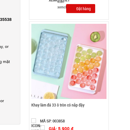
0,5kg
Đặt hàng
335538
y, or
ng mặt
 or
Găng tay Slim túi nilon rẻ ( T1000 )
MÃ SP: 005066