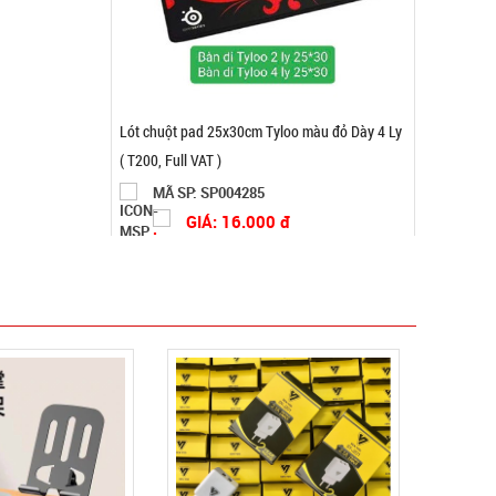
Dao cạo lông mày AiLin có tặng đầu thay
MÃ SP: 003739
GIÁ: 4.500 đ
TÌNH TRẠNG:
CÒN HÀNG
Bảo hành: Test, Cân nặng:
0,3kg
Đặt hàng