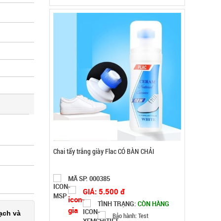
Khay làm đá 33 ô tròn có nắp đậy
MÃ SP: 003858
GIÁ: 5.900 đ
TÌNH TRẠNG:
CÒN HÀNG
ạch và
Bảo hành: Test, Cân nặng: