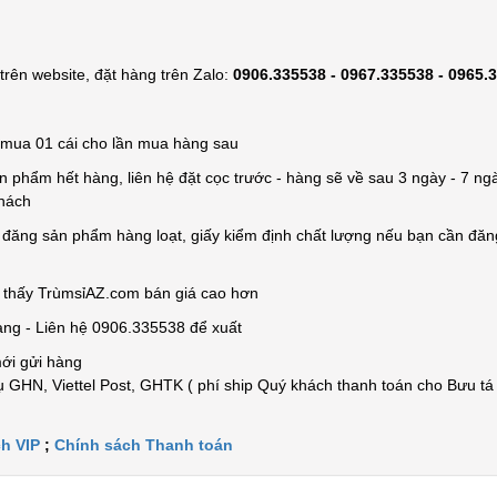
rên website, đặt hàng trên Zalo:
0906.335538 - 0967.335538 - 0965.
ỉ mua 01 cái cho lần mua hàng sau
n phẩm hết hàng, liên hệ đặt cọc trước - hàng sẽ về sau 3 ngày - 7 ngà
khách
e đăng sản phẩm hàng loạt, giấy kiểm định chất lượng nếu bạn cần đă
n thấy TrùmsỉAZ.com bán giá cao hơn
àng - Liên hệ 0906.335538 để xuất
mới gửi hàng
 GHN, Viettel Post, GHTK ( phí ship Quý khách thanh toán cho Bưu tá
h VIP
;
Chính sách Thanh toán