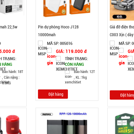
0mah 22,5w
Pin dự phòng Hoco J128
Giá đỡ điện tho
10000mah
C003 Xịn ( dày
0
MÃ SP: 005016
MÃ SP: 
5.000 đ
GIÁ: 119.000 đ
GI
H TRẠNG:
TÌNH TRẠNG:
N HÀNG
CÒN HÀNG
Bảo hành: 18T
Bảo hành: 12T
, Cân nặng :
, KL :1kg
0.5KG
Đặt hàng
Đặt hàn