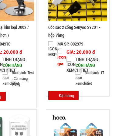
ại kim loại J002 /
Cóc sạc 2 cổng Senyoo SY201 -
 hơn )
hộp Vàng
004910
MÃ SP: 002979
Á: 20.000 đ
GIÁ: 20.000 đ
TÌNH TRẠNG:
TÌNH TRẠNG:
Ấm siêu tốc inox 1,8 Lít ( T24, full vat )
CÒN HÀNG
CÒN HÀNG
Bảo hành: Test
Bảo hành: 1T
, Cân nặng :
MÃ SP: SP004162
0,3kg
GIÁ: 65.000 đ
Đặt hàng
g
TÌNH TRẠNG:
CÒN HÀNG
Bảo hành: KO BH; Cân nặng:
1kg
Đặt hàng