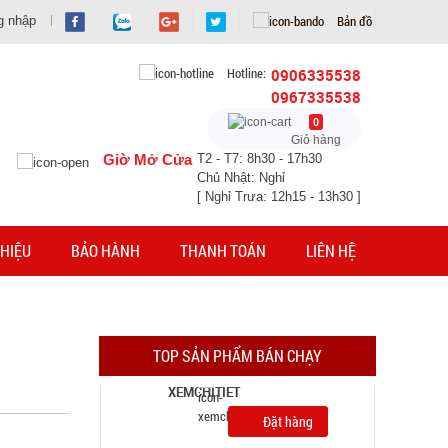
Bản đồ
g nhập
Hotline:
0906335538
0967335538
0
Giỏ hàng
Giờ Mở Cửa
T2 - T7: 8h30 - 17h30
Chủ Nhật: Nghỉ
[ Nghỉ Trưa: 12h15 - 13h30 ]
HIỆU
BẢO HÀNH
THANH TOÁN
LIÊN HỆ
Chai tẩy trắng giày Flac CÓ BÀN CHẢI
MÃ SP: 000385
GIÁ: 5.500 đ
TOP SẢN PHẨM BÁN CHẠY
TÌNH TRẠNG:
CÒN HÀNG
Bảo hành: Test
Đặt hàng