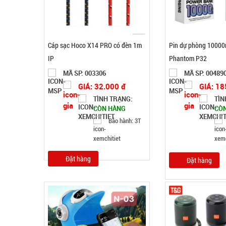
Cáp sạc Hoco X14 PRO có đèn 1m
Pin dự phòng 1000
IP
Phantom P32
MÃ SP: 003306
MÃ SP: 00489
GIÁ: 32.000 đ
GIÁ: 18
TÌNH TRẠNG:
TÌN
CÒN HÀNG
CÒ
Bảo hành: 3T
Đặt hàng
Đặt hàng