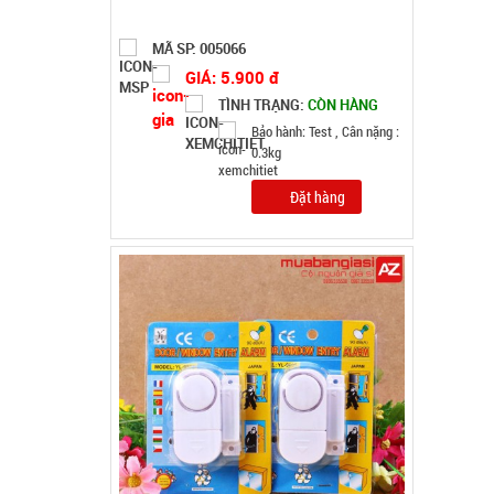
Chuông báo động chống trộm cửa
MÃ SP: 000389
GIÁ: 11.500 đ
TÌNH TRẠNG:
CÒN HÀNG
Bảo hành: Test
Đặt hàng