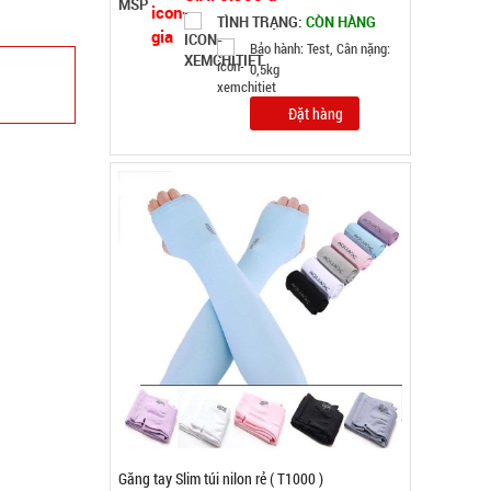
GIÁ: 5.900 đ
TÌNH TRẠNG:
CÒN HÀNG
Bảo hành: Test , Cân nặng :
0.3kg
Đặt hàng