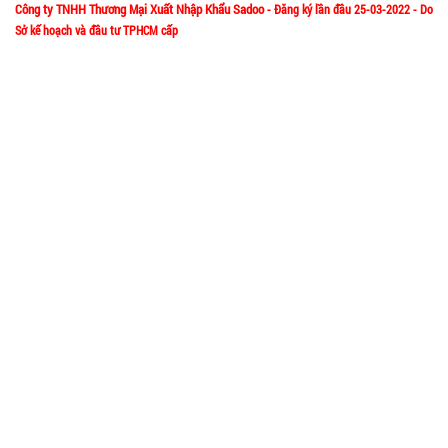
Công ty TNHH Thương Mại Xuất Nhập Khẩu Sadoo
- Đăng ký lần đầu 25-03-2022 - Do
TÌNH
Sở kế hoạch và đầu tư TPHCM cấp
1/57/4 Đặng Thùy Trâm - P. Bình Lợi Trung - HCM
Địa chỉ:
TRẠNG:
CÒN HÀNG
Hotline: 0906.335538 – 0967.335538- 0911.335538
Bảo
hành:
Email: trumsiaz@gmail.com
1T ,
Thời gian làm việc: T2 - T7: 8h00 - 17h30;
Cân nặng :
[ Nghỉ Trưa: 12h15 - 13h30 ] - C
N: Nghỉ
0.5kg
Đặt
hàng
GIỚI THIỆU VỀ CÔNG TY
Giới thiệu về MuabangiasiAZ
Băng keo
Ý nghĩa Slogan MuabangiasiAZ
200 Yard
Liên hệ MuabangiasiAZ
TRONG (
MÃ
Mua bao nhiêu thì mới ship?