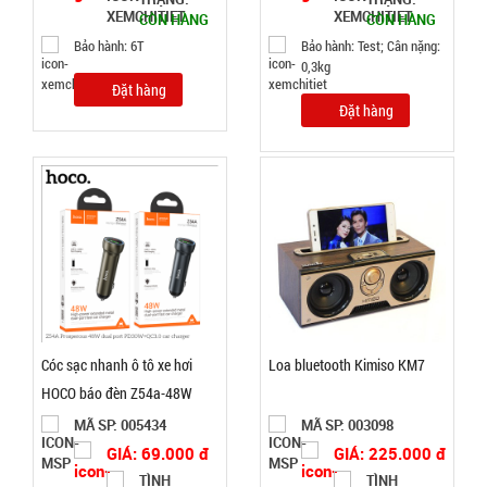
CÒN HÀNG
CÒN HÀNG
TRẠNG:
Bảo hành: 6T
Bảo hành: Test; Cân nặng:
CÒN HÀNG
0,3kg
Bảo
Đặt hàng
hành:
Đặt hàng
Test
Đặt
hàng
Găng tay
Slim túi
nilon rẻ (
Cóc sạc nhanh ô tô xe hơi
Loa bluetooth Kimiso KM7
MÃ
SP:
T1000 )
HOCO báo đèn Z54a-48W
MÃ SP: 005434
MÃ SP: 003098
005066
GIÁ: 69.000 đ
GIÁ: 225.000 đ
GIÁ:
TÌNH
TÌNH