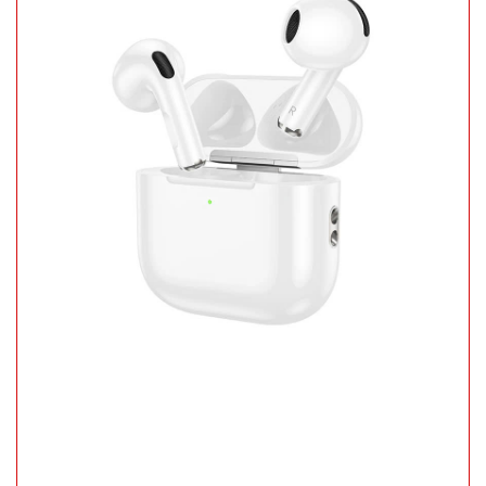
TÌNH
TRẠNG:
CÒN HÀNG
Bảo
hành:
1T;
Cân nặng:
2kg
Đặt
hàng
Chai tẩy
trắng giày
Flac CÓ
MÃ
SP:
BÀN CHẢI