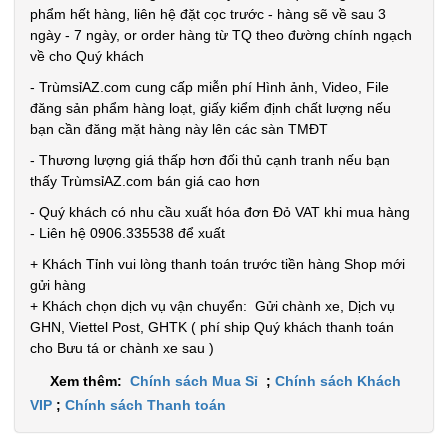
phẩm hết hàng, liên hệ đặt cọc trước - hàng sẽ về sau 3
ngày - 7 ngày, or order hàng từ TQ theo đường chính ngạch
về cho Quý khách
- TrùmsỉAZ.com cung cấp miễn phí Hình ảnh, Video, File
đăng sản phẩm hàng loạt, giấy kiểm định chất lượng nếu
bạn cần đăng mặt hàng này lên các sàn TMĐT
- Thương lượng giá thấp hơn đối thủ cạnh tranh nếu bạn
thấy TrùmsỉAZ.com bán giá cao hơn
- Quý khách có nhu cầu xuất hóa đơn Đỏ VAT khi mua hàng
- Liên hệ 0906.335538 để xuất
+ Khách Tỉnh vui lòng thanh toán trước tiền hàng Shop mới
gửi hàng
+ Khách chọn dịch vụ vận chuyển: Gửi chành xe, Dịch vụ
GHN, Viettel Post, GHTK ( phí ship Quý khách thanh toán
cho Bưu tá or chành xe sau )
Xem thêm:
Chính sách Mua Sỉ
;
Chính sách Khách
VIP
;
Chính sách Thanh toán