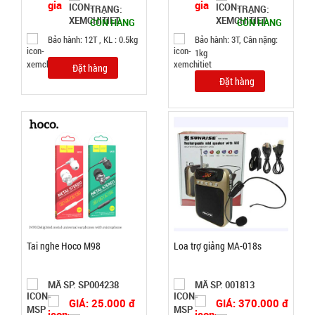
TRẠNG:
TRẠNG:
5.900 đ
CÒN HÀNG
CÒN HÀNG
TÌNH
Bảo hành: 12T , KL : 0.5kg
Bảo hành: 3T, Cân nặng:
1kg
Đặt hàng
TRẠNG:
Đặt hàng
CÒN HÀNG
Bảo
hành:
Test ,
Cân nặng :
0.3kg
Đặt
hàng
Tai nghe Hoco M98
Loa trợ giảng MA-018s
MÃ SP: SP004238
MÃ SP: 001813
Bộ dao 5
GIÁ: 25.000 đ
GIÁ: 370.000 đ
món lưỡi