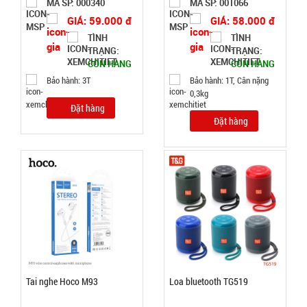
MÃ SP: 000340
MÃ SP: 001066
Đặt
GIÁ: 59.000 đ
GIÁ: 58.000 đ
hàng
TÌNH
TÌNH
TRẠNG:
TRẠNG:
CÒN HÀNG
CÒN HÀNG
Bảo hành: 3T
Bảo hành: 1T, Cân nặng
0,3kg
Đặt hàng
Nồi hấp 2
Đặt hàng
tầng inox
Soup
MÃ
SP:
Steamer
003196
GIÁ:
46.000 đ
TÌNH
Tai nghe Hoco M93
Loa bluetooth TG519
TRẠNG: