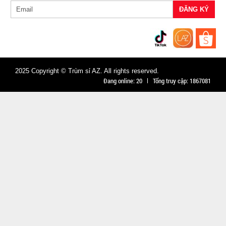
Test
Đặt
hàng
2025 Copyright © Trùm sỉ AZ. All rights reserved.
Đang online:
20
Tổng truy cập:
1867081
Loa
bluetooth
Gấu
MÃ
SP:
BearBrick
B5+ có mắt
004007
kính xịn
GIÁ:
115.000
đ
TÌNH