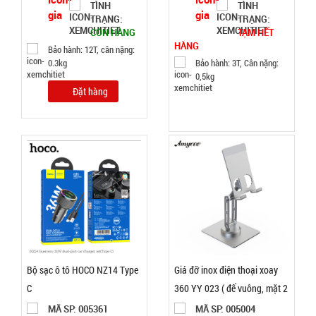
TÌNH
TÌNH
đen Buck
MÃ
TRẠNG:
TRẠNG:
SP:
Mã T65S
CÒN HÀNG
TẠM HẾT
HÀNG
002796
Bảo hành: 12T, cân nặng:
0.3kg
Bảo hành: 3T, Cân nặng:
GIÁ:
0,5kg
Đặt hàng
32.000 đ
TÌNH
TRẠNG:
CÒN HÀNG
Bảo
hành:
Test ,
Cân nặng :
0.5kg
Bộ sạc ô tô HOCO NZ14 Type
Giá đỡ inox điện thoại xoay
Đặt
C
360 YY 023 ( đế vuông, mặt 2
hàng
chữ D, vỏ xanh mây )
MÃ SP: 005361
MÃ SP: 005004