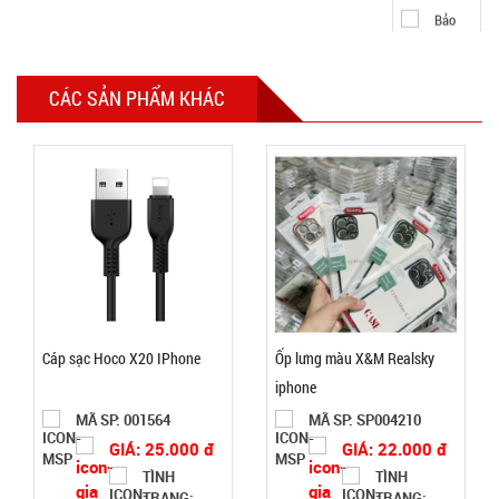
hành:
Test
Đặt
hàng
CÁC SẢN PHẨM KHÁC
Chuông
báo động
chống trộm
MÃ
SP:
cửa
000389
Cáp sạc Hoco X20 IPhone
Ốp lưng màu X&M Realsky
GIÁ:
iphone
MÃ SP: 001564
MÃ SP: SP004210
11.500 đ
GIÁ: 25.000 đ
GIÁ: 22.000 đ
TÌNH
TÌNH
TÌNH
TRẠNG:
TRẠNG: