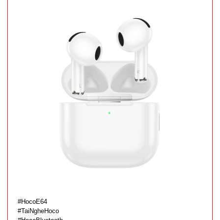
000385
GIÁ:
5.500 đ
TÌNH
TRẠNG:
CÒN HÀNG
Bảo
hành:
Test
Đặt
hàng
#HocoE64
#TaiNgheHoco
Súng