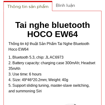
Bình luận
Thông tin sản phẩm
Tai nghe bluetooth
HOCO EW64
Thông tin kỹ thuật Sản Phẩm Tai Nghe Bluetooth
Hoco EW64
Quạt phun
1, Bluetooth 5.3, chip: JL AC6973
sương hơi
2. Battery capacity: charging case 300mAh; Headset
nước vuông
MÃ
35mAh
SP:
Air Cooler
3. Use time: 6 hours
Fan
004338
4. Size: 49*46*20.2mm; Weight: 40g
GIÁ:
5. Support sliding tuning, master-slave switching,
and summoning Siri
70.000 đ