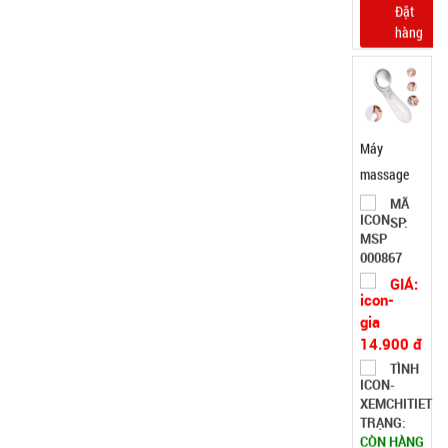
Máy
massage
mặt ion
MÃ
SP:
WFC
000867
GIÁ:
14.900 đ
TÌNH
TRẠNG:
CÒN HÀNG
Bảo