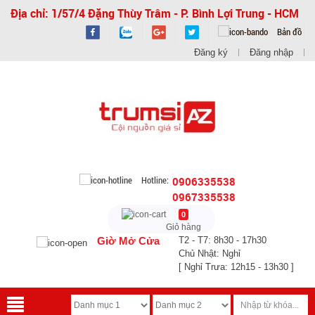
Địa chỉ: 1/57/4 Đặng Thùy Trâm - P. Bình Lợi Trung - HCM
Bản đồ
Đăng ký
Đăng nhập
Hotline:
0906335538
0967335538
0
Giỏ hàng
Giờ Mở Cửa
T2 - T7: 8h30 - 17h30
Chủ Nhật: Nghỉ
[ Nghỉ Trưa: 12h15 - 13h30 ]