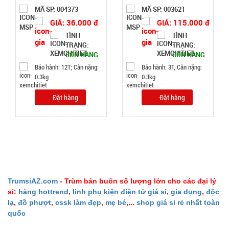
CÒN HÀNG
MÃ SP: 004373
MÃ SP: 003621
Bảo
GIÁ: 36.000 đ
GIÁ: 115.000 đ
hành:
TÌNH
TÌNH
Test
TRẠNG:
TRẠNG:
CÒN HÀNG
CÒN HÀNG
Đặt
Bảo hành: 12T; Cân nặng:
Bảo hành: 3T, Cân nặng:
hàng
0.3kg
0.3kg
Đặt hàng
Đặt hàng
Ổ điện 4 ổ
cắm 2 cổng
usb dây dài
MÃ
SP:
2m Con Voi
( T100, full
TrumsiAZ.com
- Trùm bán buôn số lượng lớn cho các đại lý
004616
sỉ:
hàng hottrend
,
linh phụ kiện điện tử giá sỉ
,
gia dụng
,
độc
vat )
GIÁ:
lạ
,
đồ phượt
,
cssk làm đẹp
,
mẹ bé
,...
shop giá sỉ rẻ nhất toàn
quốc
38.000 đ