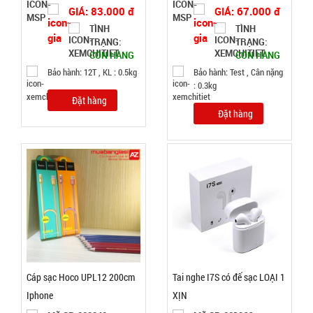
GIÁ: 83.000 đ
GIÁ: 67.000 đ
TÌNH
TÌNH
TRẠNG:
TRẠNG:
CÒN HÀNG
CÒN HÀNG
Bọc chân
Bảo hành: 12T , KL : 0.5kg
Bảo hành: Test , Cân nặng
chống xe
: 0.3kg
MỎNG RẺ -
MÃ
Đặt hàng
SP:
2 dây rút (
Đặt hàng
T500, Full
001545
Vat )
GIÁ:
2.200 đ
TÌNH
TRẠNG:
CÒN HÀNG
Cáp sạc Hoco UPL12 200cm
Tai nghe I7S có đế sạc LOẠI 1
Bảo
hành:
Iphone
XỊN
Test