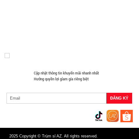
Móc Khóa Giá Sỉ
Găng tay
Phụ Kiện Game
Quà Tặng Giá Sỉ
11.900 đ
Máy Massage - Máy Tập Thể Dục Giá Sỉ
Quạt Mát
TÌNH
Đồ Chuyên Phượt Giá Sỉ
Pin Sạc Dự Phòng Giá Sỉ
Đồng Hồ Giá Buôn
Đồ Sửa Chữa Giá Sỉ
Mua Áo Mua Số Lượng
TRẠNG:
Đèn Pin Giá Sỉ
Mắt Kính
CÒN HÀNG
Bảo
hành:
Test,
Cân nặng:
0,2kg
Cập nhật thông tin khuyến mãi nhanh nhất
Hưởng quyền lợi gỉam gía riêng biệt
Đặt
hàng
Loa
bluetooth
2025 Copyright © Trùm sỉ AZ. All rights reserved.