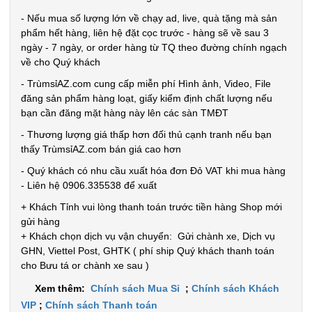
- Nếu mua số lượng lớn về chạy ad, live, quà tặng mà sản
phẩm hết hàng, liên hệ đặt cọc trước - hàng sẽ về sau 3
ngày - 7 ngày, or order hàng từ TQ theo đường chính ngạch
về cho Quý khách
- TrùmsỉAZ.com cung cấp miễn phí Hình ảnh, Video, File
đăng sản phẩm hàng loạt, giấy kiểm định chất lượng nếu
bạn cần đăng mặt hàng này lên các sàn TMĐT
- Thương lượng giá thấp hơn đối thủ cạnh tranh nếu bạn
thấy TrùmsỉAZ.com bán giá cao hơn
- Quý khách có nhu cầu xuất hóa đơn Đỏ VAT khi mua hàng
- Liên hệ 0906.335538 để xuất
+ Khách Tỉnh vui lòng thanh toán trước tiền hàng Shop mới
gửi hàng
+ Khách chọn dịch vụ vận chuyển: Gửi chành xe, Dịch vụ
GHN, Viettel Post, GHTK ( phí ship Quý khách thanh toán
cho Bưu tá or chành xe sau )
Băng keo
Xem thêm:
Chính sách Mua Sỉ
;
Chính sách Khách
VIP
;
Chính sách Thanh toán
200 Yard