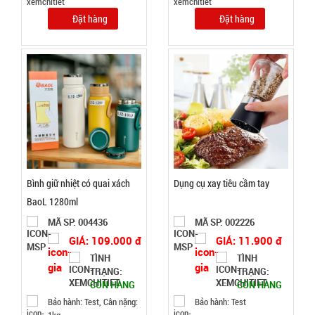
8.500 đ
Đặt hàng
Đặt hàng
TÌNH
TRẠNG:
CÒN HÀNG
Bảo
hành:
Test;
Cân nặng:
0.2kg
Đặt
Bình giữ nhiệt có quai xách
Dụng cụ xay tiêu cầm tay
hàng
BaoL 1280ml
MÃ SP: 004436
MÃ SP: 002226
GIÁ: 109.000 đ
GIÁ: 11.900 đ
TÌNH
TÌNH
TRẠNG:
TRẠNG:
Hộp cơm 3
CÒN HÀNG
CÒN HÀNG
tầng Lucky
Bảo hành: Test, Cân nặng:
Bảo hành: Test