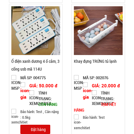
tay tốc độ
cao Quạt
MÃ
SP:
Turbo Quạt
Mini N68 (
004995
T100 )
GIÁ:
52.000 đ
TÌNH
Ổ điện xanh dương 4 ổ cắm, 3
Khay đựng TRỨNG tủ lạnh
cổng usb mã 114U
TRẠNG:
MÃ SP: 004775
MÃ SP: 002076
CÒN HÀNG
GIÁ: 50.000 đ
GIÁ: 20.000 đ
Bảo
TÌNH
TÌNH
hành:
TRẠNG:
TRẠNG:
Test ,
CÒN HÀNG
TẠM HẾT
Cân nặng :
HÀNG
Bảo hành: Test , Cân nặng
0.3kg
: 0.5kg
Bảo hành: Test
Đặt
Đặt hàng
hàng