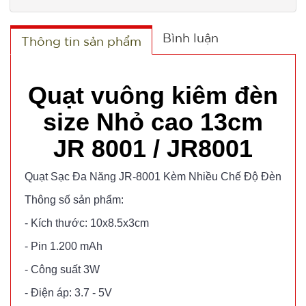
TRONG (
MÃ
SP:
Lốc 6 Cái )
Bình luận
Thông tin sản phẩm
000034
GIÁ:
Quạt vuông kiêm đèn
77.000 đ
size Nhỏ cao 13cm
TÌNH
JR 8001 / JR8001
TRẠNG:
Quạt Sạc Đa Năng JR-8001 Kèm Nhiều Chế Độ Đèn
CÒN HÀNG
Bảo
Thông số sản phẩm:
hành:
Test
- Kích thước: 10x8.5x3cm
- Pin 1.200 mAh
Đặt
hàng
- Công suất 3W
- Điện áp: 3.7 - 5V