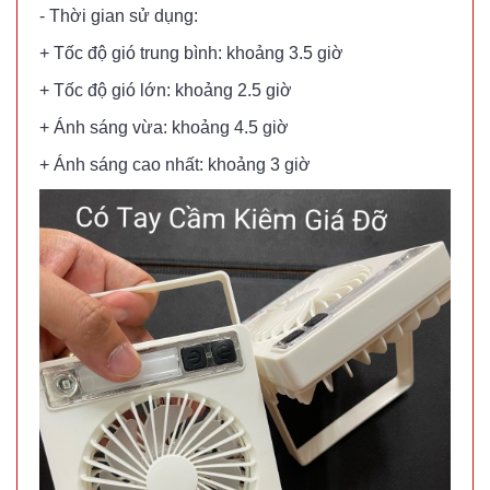
- Thời gian sử dụng:
+ Tốc độ gió trung bình: khoảng 3.5 giờ
Quạt phun
sương hơi
+ Tốc độ gió lớn: khoảng 2.5 giờ
nước vuông
MÃ
+ Ánh sáng vừa: khoảng 4.5 giờ
SP:
Air Cooler
+ Ánh sáng cao nhất: khoảng 3 giờ
Fan
004338
GIÁ:
70.000 đ
TÌNH
TRẠNG:
CÒN HÀNG
Bảo
hành:
1T;
Cân nặng:
2kg