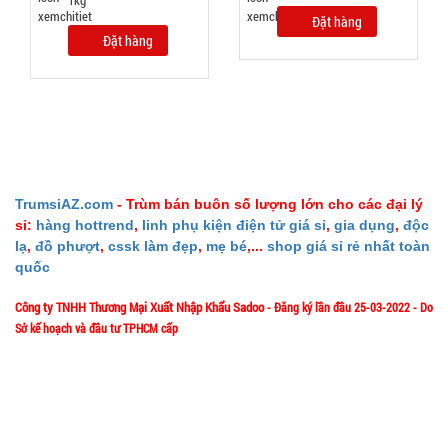
1kg
kèm muỗng
MÃ
Đặt hàng
SP:
đĩa
Đặt hàng
004798
GIÁ:
70.000 đ
TÌNH
TrumsiAZ.com
- Trùm bán buôn số lượng lớn cho các đại lý
TRẠNG:
sỉ:
hàng hottrend
,
linh phụ kiện điện tử giá sỉ
,
gia dụng
,
độc
CÒN HÀNG
lạ
,
đồ phượt
,
cssk làm đẹp
,
mẹ bé
,...
shop giá sỉ rẻ nhất toàn
Bảo
quốc
hành:
Test ,
Công ty TNHH Thương Mại Xuất Nhập Khẩu Sadoo
- Đăng ký lần đầu 25-03-2022 - Do
Cân nặng :
Sở kế hoạch và đầu tư TPHCM cấp
0.5kg
1/57/4 Đặng Thùy Trâm - P. Bình Lợi Trung - HCM
Địa chỉ:
Đặt
hàng
Hotline: 0906.335538 – 0967.335538- 0911.335538
Email: trumsiaz@gmail.com