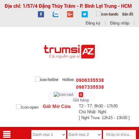
Địa chỉ: 1/57/4 Đặng Thùy Trâm - P. Bình Lợi Trung - HCM
Bản đồ
Đăng ký
Đăng nhập
Hotline:
0906335538
0967335538
0
Giỏ hàng
Giờ Mở Cửa
T2 - T7: 8h30 - 17h30
Chủ Nhật: Nghỉ
[ Nghỉ Trưa: 12h15 - 13h30 ]