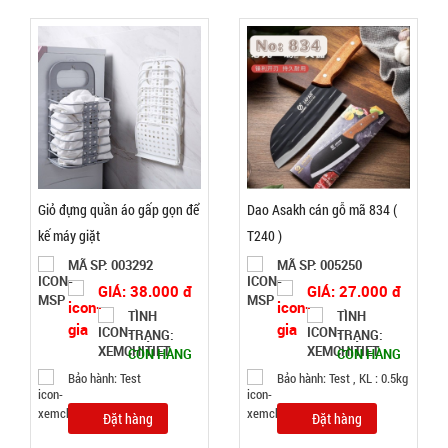
002158
GIÁ:
49.000 đ
TÌNH
TRẠNG:
CÒN HÀNG
Giỏ đựng quần áo gấp gọn để
Dao Asakh cán gỗ mã 834 (
Bảo
hành:
kế máy giặt
T240 )
1T
MÃ SP: 003292
MÃ SP: 005250
GIÁ: 38.000 đ
GIÁ: 27.000 đ
Đặt
hàng
TÌNH
TÌNH
TRẠNG:
TRẠNG:
CÒN HÀNG
CÒN HÀNG
Bảo hành: Test
Bảo hành: Test , KL : 0.5kg
Đặt hàng
Đặt hàng
Quạt cầm