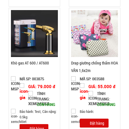
Chuông
báo động
chống trộm
MÃ
SP:
cửa
000389
Khò gas AT 600 / AT600
Drap giường chống thấm HOA
GIÁ:
VĂN 1,6x2m
MÃ SP: 003875
MÃ SP: 003588
11.500 đ
GIÁ: 79.000 đ
GIÁ: 55.000 đ
TÌNH
TÌNH
TÌNH
TRẠNG:
TRẠNG:
CÒN HÀNG
CÒN HÀNG
TRẠNG:
Bảo hành: Test, Cân nặng:
Bảo hành:
CÒN HÀNG
0.5kg
Bảo
Đặt hàng
hành:
Đặt hàng