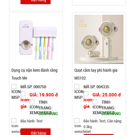
Test
Đặt
hàng
Chiếu tấm
bạc Ngủ du
Dụng cụ nặn kem đánh răng
Quạt cầm tay phi hành gia
lịch văn
MÃ
Touch Me
MS102
SP:
phòng (
MÃ SP: 000750
MÃ SP: 004335
T50, full vat
002369
GIÁ: 19.900 đ
GIÁ: 25.000 đ
)
GIÁ:
TÌNH
TÌNH
TRẠNG:
TRẠNG:
CÒN HÀNG
CÒN HÀNG
25.000 đ
Bảo hành: Test
Bảo hành: Test, Cân nặng:
TÌNH
0.3kg
Đặt hàng