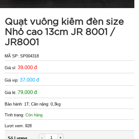
Quạt vuông kiêm đèn size
Nhỏ cao 13cm JR 8001 /
JR8001
MÃ SP:
SP004318
39.000 đ
Giá sỉ:
37.000 đ
Giá vip:
79.000 đ
Giá lẻ:
Bảo hành:
1T; Cân nặng: 0,3kg
Tình trạng:
Còn hàng
Lượt xem:
928
-
+
Số Lượng