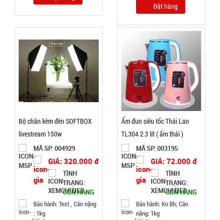
Đặt hàng
TRẠNG:
CÒN HÀNG
Bảo
hành:
Test
Đặt
hàng
Bộ chân kèm đèn SOFTBOX
Ấm đun siêu tốc Thái Lan
livestream 150w
TL304 2.3 lít ( ấm thái )
Set 10 khăn
lau chén
MÃ SP: 004929
MÃ SP: 003195
bát 2 mặt
GIÁ: 320.000 đ
GIÁ: 72.000 đ
MÃ
SP:
xanh hồng
TÌNH
TÌNH
TRẠNG:
TRẠNG:
( T2000 cái
002874
CÒN HÀNG
CÒN HÀNG
)
GIÁ:
Bảo hành: Test , Cân nặng
Bảo hành: Ko Bh; Cân
: 1kg
nặng: 1kg