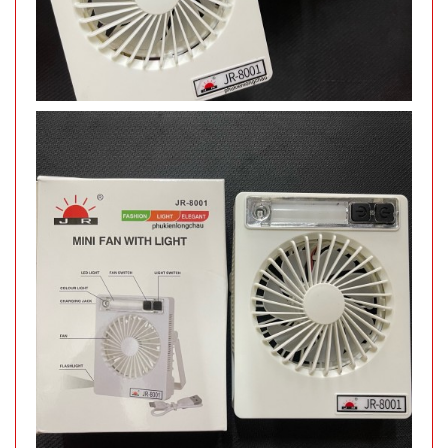
Đặt
hàng
Móc khóa
rung rung
mini
MÃ
SP:
001340
GIÁ:
29.000 đ
TÌNH