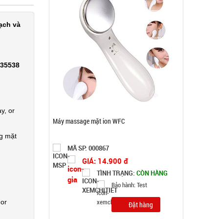
ạch và
335538
y, or
Dây chuỗi Trầm Hương 108 hạt full hộp
ng mặt
MÃ SP: 003378
GIÁ: 29.000 đ
TÌNH TRẠNG:
CÒN HÀNG
Bảo hành: Test
Đặt hàng
 or