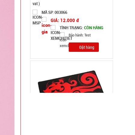
MÃ SP: SP004285
GIÁ: 16.000 đ
TÌNH TRẠNG:
CÒN HÀNG
Bảo hành: Test; Cân nặng:
0,3kg
Đặt hàng