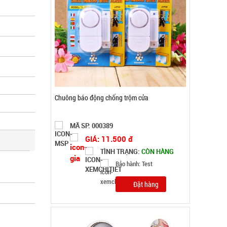
Máy massage mặt ion WFC
MÃ SP: 000867
GIÁ: 14.900 đ
TÌNH TRẠNG:
CÒN HÀNG
Bảo hành: Test
Đặt hàng