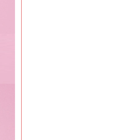
Máy phun sương xông tinh dầu tạo độ ẩm Vân
Gỗ Aroma - CAO
MÃ SP: 003185
GIÁ: 52.000 đ
TÌNH TRẠNG:
CÒN HÀNG
Bảo hành: Test
Đặt hàng