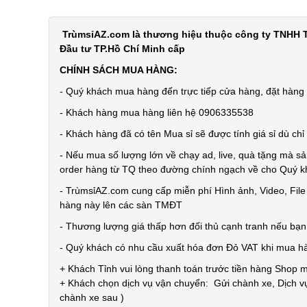
TrùmsỉAZ.com là thương hiệu thuộc công ty TNHH T
Đầu tư TP.Hồ Chí Minh cấp
CHÍNH SÁCH MUA HÀNG:
- Quý khách mua hàng đến trực tiếp cửa hàng, đặt hàng t
- Khách hàng mua hàng liên hệ 0906335538
- Khách hàng đã có tên Mua sỉ sẽ được tính giá sỉ dù ch
- Nếu mua số lượng lớn về chạy ad, live, quà tặng mà sả
order hàng từ TQ theo đường chính ngạch về cho Quý 
- TrùmsỉAZ.com cung cấp miễn phí Hình ảnh, Video, Fil
hàng này lên các sàn TMĐT
- Thương lượng giá thấp hơn đối thủ cạnh tranh nếu bạ
- Quý khách có nhu cầu xuất hóa đơn Đỏ VAT khi mua h
+ Khách Tỉnh vui lòng thanh toán trước tiền hàng Shop 
+ Khách chọn dịch vụ vận chuyển: Gửi chành xe, Dịch vụ
chành xe sau )