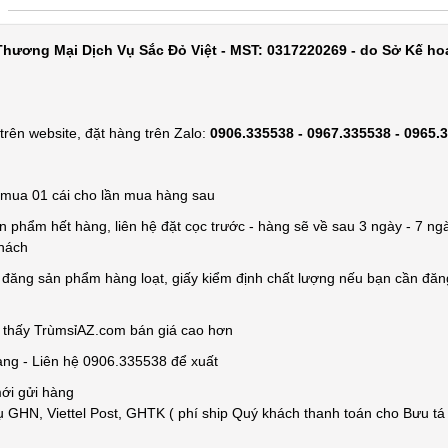
hương Mại Dịch Vụ Sắc Đỏ Việt - MST: 0317220269 - do Sở Kế ho
rên website, đặt hàng trên Zalo:
0906.335538 - 0967.335538 - 0965.
ỉ mua 01 cái cho lần mua hàng sau
n phẩm hết hàng, liên hệ đặt cọc trước - hàng sẽ về sau 3 ngày - 7 ngà
khách
e đăng sản phẩm hàng loạt, giấy kiểm định chất lượng nếu bạn cần đă
n thấy TrùmsỉAZ.com bán giá cao hơn
àng - Liên hệ 0906.335538 để xuất
mới gửi hàng
 GHN, Viettel Post, GHTK ( phí ship Quý khách thanh toán cho Bưu tá