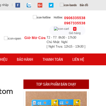
Bản đồ
g nhập
Hotline:
0906335538
0967335538
Chuông báo động chống trộm cửa
0
Giỏ hàng
Giờ Mở Cửa
T2 - T7: 8h30 - 17h30
MÃ SP: 000389
Chủ Nhật: Nghỉ
[ Nghỉ Trưa: 12h15 - 13h30 ]
GIÁ: 11.500 đ
TÌNH TRẠNG:
CÒN HÀNG
Bảo hành: Test
HIỆU
BẢO HÀNH
THANH TOÁN
LIÊN HỆ
Đặt hàng
TOP SẢN PHẨM BÁN CHẠY
ntom