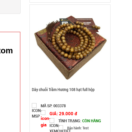
tom
Hộp cơm 3 tầng Lucky kèm muỗng đĩa
MÃ SP: 004798
GIÁ: 70.000 đ
TÌNH TRẠNG:
CÒN HÀNG
Bảo hành: Test , Cân nặng :
0.5kg