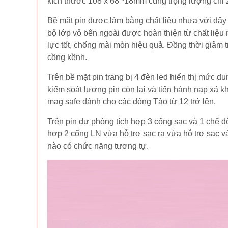
kích thước 108 x 68 *18mm cùng trọng lượng chỉ 
Bề mặt pin được làm bằng chất liệu nhựa với dây
bộ lớp vỏ bên ngoài được hoàn thiện từ chất liệu
lực tốt, chống mài mòn hiệu quả. Đồng thời giảm
cồng kềnh.
Trên bề mặt pin trang bị 4 đèn led hiển thị mức d
kiểm soát lượng pin còn lại và tiến hành nạp xả k
mag safe dành cho các dòng Táo từ 12 trở lên.
Trên pin dự phòng tích hợp 3 cổng sạc và 1 chế độ
hợp 2 cổng LN vừa hỗ trợ sạc ra vừa hỗ trợ sạc v
nào có chức năng tương tự.