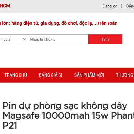
- HCM
Đăng ký
Đăn
lớn: hàng điện tử, gia dụng, đồ chơi, độc lạ,...trên toàn
TRANG CHỦ
BẢNG GIÁ SỈ
SẢN PHẨM MỚI
THƯƠNG 
Pin dự phòng sạc không dây
Magsafe 10000mah 15w Pha
P21