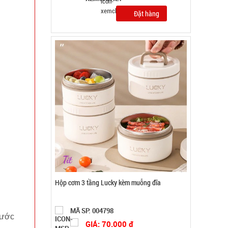
Đặt hàng
Giá đỡ điện thoại Folding F8 VUÔNG ( T200, full
vat )
MÃ SP: 003066
hước
GIÁ: 12.000 đ