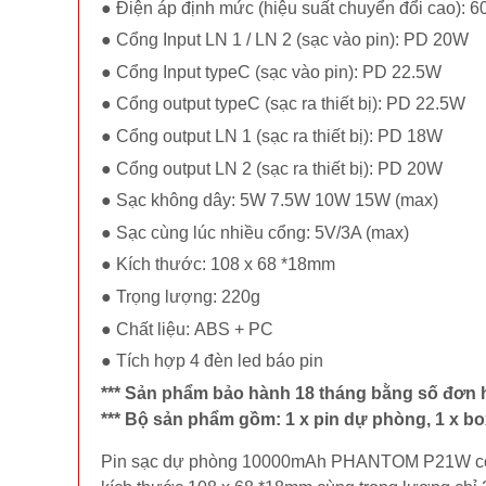
● Điện áp định mức (hiệu suất chuyển đổi cao):
● Cổng Input LN 1 / LN 2 (sạc vào pin): PD 20W
● Cổng Input typeC (sạc vào pin): PD 22.5W
● Cổng output typeC (sạc ra thiết bị): PD 22.5W
● Cổng output LN 1 (sạc ra thiết bị): PD 18W
● Cổng output LN 2 (sạc ra thiết bị): PD 20W
● Sạc không dây: 5W 7.5W 10W 15W (max)
● Sạc cùng lúc nhiều cổng: 5V/3A (max)
● Kích thước: 108 x 68 *18mm
● Trọng lượng: 220g
● Chất liệu: ABS + PC
● Tích hợp 4 đèn led báo pin
*** Sản phẩm bảo hành 18 tháng bằng số đơn
*** Bộ sản phẩm gồm: 1 x pin dự phòng, 1 x bo
Pin sạc dự phòng 10000mAh PHANTOM P21W có th