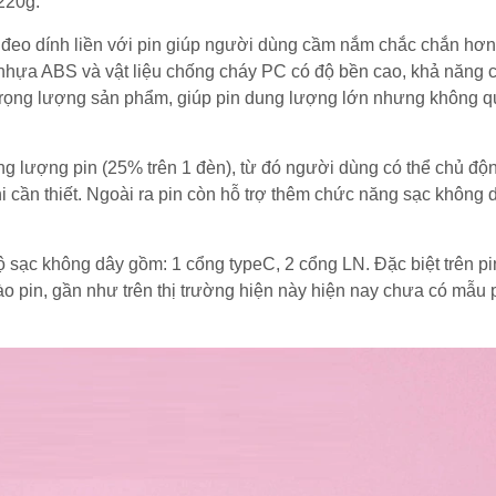
220g.
 đeo dính liền với pin giúp người dùng cầm nắm chắc chắn hơn
 nhựa ABS và vật liệu chống cháy PC có độ bền cao, khả năng 
 trọng lượng sản phẩm, giúp pin dung lượng lớn nhưng không q
ung lượng pin (25% trên 1 đèn), từ đó người dùng có thể chủ độ
hi cần thiết. Ngoài ra pin còn hỗ trợ thêm chức năng sạc không 
 sạc không dây gồm: 1 cổng typeC, 2 cổng LN. Đặc biệt trên pin
ào pin, gần như trên thị trường hiện này hiện nay chưa có mẫu 