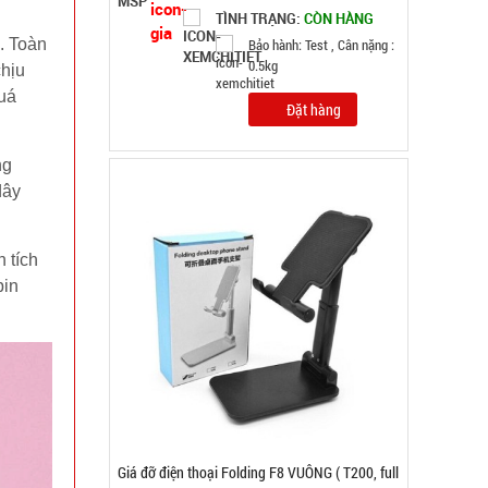
TÌNH TRẠNG:
CÒN HÀNG
. Toàn
Bảo hành: Test
chịu
Đặt hàng
uá
ng
dây
 tích
pin
Lót chuột pad 25x30cm Tyloo màu đỏ Dày 4 Ly
( T200, Full VAT )