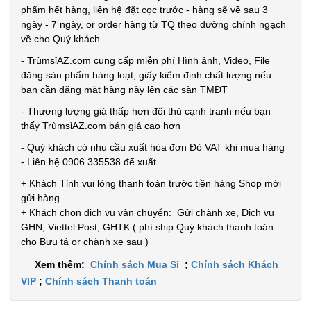
TÌNH
phẩm hết hàng, liên hệ đặt cọc trước - hàng sẽ về sau 3
ngày - 7 ngày, or order hàng từ TQ theo đường chính ngạch
TRẠNG:
về cho Quý khách
CÒN HÀNG
- TrùmsỉAZ.com cung cấp miễn phí Hình ảnh, Video, File
Bảo
đăng sản phẩm hàng loạt, giấy kiểm định chất lượng nếu
hành:
bạn cần đăng mặt hàng này lên các sàn TMĐT
Test
- Thương lượng giá thấp hơn đối thủ cạnh tranh nếu bạn
Đặt
thấy TrùmsỉAZ.com bán giá cao hơn
hàng
- Quý khách có nhu cầu xuất hóa đơn Đỏ VAT khi mua hàng
- Liên hệ 0906.335538 để xuất
+ Khách Tỉnh vui lòng thanh toán trước tiền hàng Shop mới
gửi hàng
+ Khách chọn dịch vụ vận chuyển: Gửi chành xe, Dịch vụ
Ổ điện 3
GHN, Viettel Post, GHTK ( phí ship Quý khách thanh toán
cổng usb 6
cho Bưu tá or chành xe sau )
lỗ cắm -
MÃ
Xem thêm:
Chính sách Mua Sỉ
;
Chính sách Khách
SP:
Xanh Lá (
VIP
;
Chính sách Thanh toán
T120 )
002019