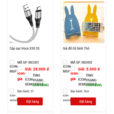
Ấm siêu tốc
inox 1,8 Lít
( T24, full
MÃ
SP:
vat )
Cáp sạc Hoco X50 SS
Giá đỡ Gỗ hình Thỏ
SP004162
MÃ SP: 003301
MÃ SP: 002492
GIÁ:
GIÁ: 28.000 đ
GIÁ: 5.000 đ
TÌNH
TÌNH
65.000 đ
TRẠNG:
TRẠNG:
TÌNH
CÒN HÀNG
CÒN HÀNG
Bảo hành: 3T
Bảo hành: Test
TRẠNG:
Đặt hàng
Đặt hàng
CÒN HÀNG
Bảo
hành: