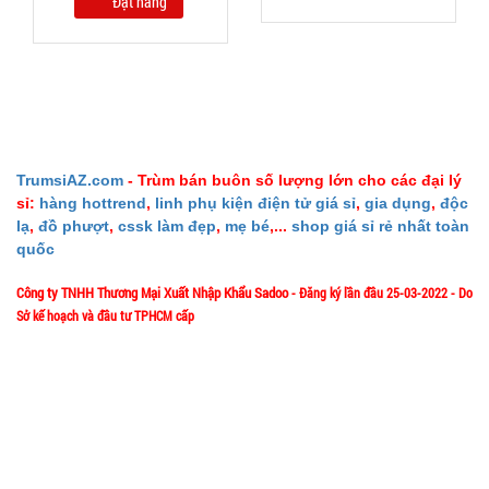
Đặt hàng
TRẠNG:
CÒN HÀNG
Bảo
hành:
Test
Đặt
hàng
TrumsiAZ.com
- Trùm bán buôn số lượng lớn cho các đại lý
sỉ:
hàng hottrend
,
linh phụ kiện điện tử giá sỉ
,
gia dụng
,
độc
lạ
,
đồ phượt
,
cssk làm đẹp
,
mẹ bé
,...
shop giá sỉ rẻ nhất toàn
quốc
Máy cắt tỉa
Công ty TNHH Thương Mại Xuất Nhập Khẩu Sadoo
- Đăng ký lần đầu 25-03-2022 - Do
lông mũi
Sở kế hoạch và đầu tư TPHCM cấp
bằng thép
MÃ
1/57/4 Đặng Thùy Trâm - P. Bình Lợi Trung - HCM
Địa chỉ:
SP:
không rỉ
004022
Hotline: 0906.335538 – 0967.335538- 0911.335538
GIÁ:
Email: trumsiaz@gmail.com
Thời gian làm việc: T2 - T7: 8h00 - 17h30;
[ Nghỉ Trưa: 12h15 - 13h30 ] - C
N: Nghỉ