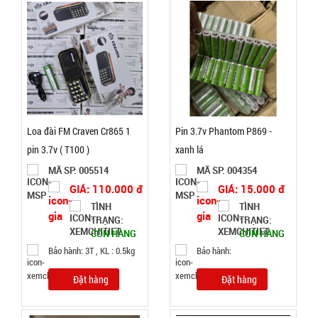
KO
BH; Cân
nặng: 1kg
Đặt
hàng
Loa đài FM Craven Cr865 1
Pin 3.7v Phantom P869 -
pin 3.7v ( T100 )
xanh lá
Máy xông
MÃ SP: 005514
MÃ SP: 004354
tinh dầu
GIÁ: 110.000 đ
GIÁ: 15.000 đ
Humi loại
MÃ
TÌNH
TÌNH
SP:
TRẠNG:
TRẠNG:
vỏ Trắng
CÒN HÀNG
CÒN HÀNG
Chữ T xịn
003690
Bảo hành: 3T , KL : 0.5kg
Bảo hành:
GIÁ:
Đặt hàng
Đặt hàng
19.000 đ