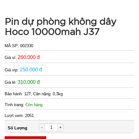
Pin dự phòng không dây
Hoco 10000mah J37
Dao cạo
lông mày
MÃ SP:
002330
AiLin có
MÃ
SP:
tặng đầu
260.000 đ
Giá sỉ:
thay
003739
250.000 đ
Giá vip:
GIÁ:
310.000 đ
Giá lẻ:
4.500 đ
Bảo hành:
12T; Cân nặng: 0,3kg
TÌNH
Tình trạng:
Còn hàng
Lượt xem:
2051
TRẠNG:
CÒN HÀNG
-
+
Số Lượng
Bảo
hành: