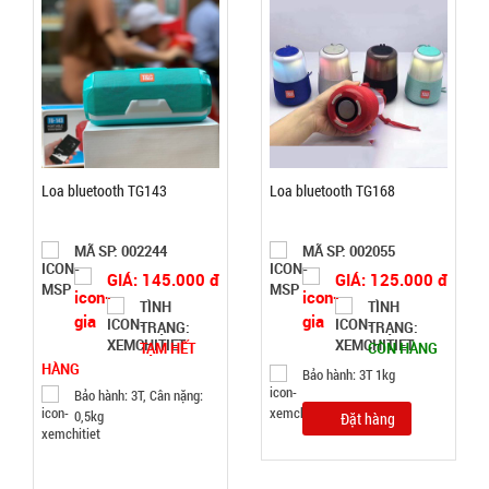
Fan
004338
GIÁ:
70.000 đ
TÌNH
Loa bluetooth TG143
Loa bluetooth TG168
TRẠNG:
CÒN HÀNG
Bảo
MÃ SP: 002244
MÃ SP: 002055
hành:
GIÁ: 145.000 đ
GIÁ: 125.000 đ
1T;
TÌNH
TÌNH
Cân nặng:
TRẠNG:
TRẠNG:
2kg
TẠM HẾT
CÒN HÀNG
HÀNG
Đặt
Bảo hành: 3T 1kg
Bảo hành: 3T, Cân nặng:
hàng
0,5kg
Đặt hàng