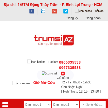
Địa chỉ: 1/57/4 Đặng Thùy Trâm - P. Bình Lợi Trung - HCM
Bản đồ
Đăng ký
Đăng nhập
Hotline:
0906335538
0967335538
0
Giỏ hàng
Giờ Mở Cửa
T2 - T7: 8h30 - 17h30
Chủ Nhật: Nghỉ
[ Nghỉ Trưa: 12h15 - 13h30 ]