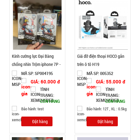
TÌNH
TRẠNG:
CÒN HÀNG
Bảo
hành:
Test,
Cân nặng:
Kính cường lực Đại Bàng
Giá đỡ điện thoại HOCO gắn
0,5kg
chống nhìn Trộm iphone 7P -
trên ô tô H19
Đặt
14
MÃ SP: SP004195
MÃ SP: 005352
hàng
GIÁ: 60.000 đ
GIÁ: 55.000 đ
TÌNH
TÌNH
TRẠNG:
TRẠNG:
CÒN HÀNG
CÒN HÀNG
Bảo hành: test
Bảo hành: 12T , KL : 0.5kg
Quạt phun
sương hơi
Đặt hàng
Đặt hàng
nước vuông
MÃ
SP:
Air Cooler