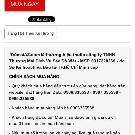
Test,
MUA NGAY
Cân nặng:
0,3kg
Đặt
hàng
Hàng Hot Theo Xu Hướng
TrùmsỉAZ.com là thương hiệu thuộc công ty TNHH
Thương Mại Dịch Vụ Sắc Đỏ Việt - MST: 0317220269 - do
Sở Kế hoạch và Đầu tư TP.Hồ Chí Minh cấp
Chuông
báo động
CHÍNH SÁCH MUA HÀNG:
chống trộm
MÃ
- Quý khách mua hàng đến trực tiếp cửa hàng, đặt hàng trên
SP:
cửa
website, đặt hàng trên Zalo:
0906.335538 - 0967.335538 -
0965.335538
000389
- Khách hàng mua hàng liên hệ 0906335538
GIÁ:
- Khách hàng đã có tên Mua sỉ sẽ được tính giá sỉ dù chỉ
mua 01 cái cho lần mua hàng sau
11.500 đ
- Nếu mua số lượng lớn về chạy ad, live, quà tặng mà sản