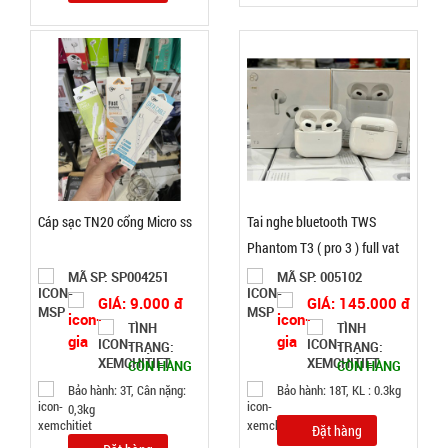
Đặt
hàng
Máy phun
sương xông
Cáp sạc TN20 cổng Micro ss
Tai nghe bluetooth TWS
tinh dầu
MÃ
Phantom T3 ( pro 3 ) full vat
SP:
tạo độ ẩm
MÃ SP: SP004251
MÃ SP: 005102
Vân Gỗ
003185
GIÁ: 9.000 đ
GIÁ: 145.000 đ
Aroma -
GIÁ:
TÌNH
TÌNH
CAO
TRẠNG:
TRẠNG:
CÒN HÀNG
CÒN HÀNG
52.000 đ
Bảo hành: 3T, Cân nặng:
Bảo hành: 18T, KL : 0.3kg
TÌNH
0,3kg
Đặt hàng