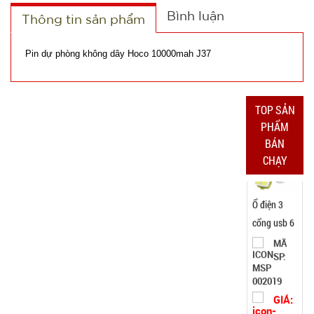
GIÁ:
Bình luận
Thông tin sản phẩm
31.000 đ
Pin dự phòng không dây Hoco 10000mah J37
TÌNH
TRẠNG:
TOP SẢN
CÒN HÀNG
PHẨM
Bảo
hành:
BÁN
7N ,
CHẠY
Cân nặng :
0.3kg
Đặt
hàng
Khay làm