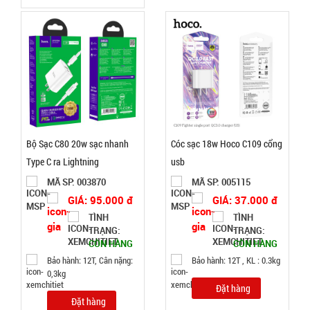
Loa
bluetooth
Gấu
MÃ
SP:
BearBrick
B5+ có mắt
004007
kính xịn
GIÁ:
Bộ Sạc C80 20w sạc nhanh
Cóc sạc 18w Hoco C109 cổng
115.000
Type C ra Lightning
usb
đ
MÃ SP: 003870
MÃ SP: 005115
TÌNH
GIÁ: 95.000 đ
GIÁ: 37.000 đ
TÌNH
TÌNH
TRẠNG:
TRẠNG:
TRẠNG:
CÒN HÀNG
CÒN HÀNG
CÒN HÀNG
Bảo
Bảo hành: 12T, Cân nặng:
Bảo hành: 12T , KL : 0.3kg
hành:
0,3kg
1T,
Đặt hàng
Cân nặng:
Đặt hàng
0,5kg