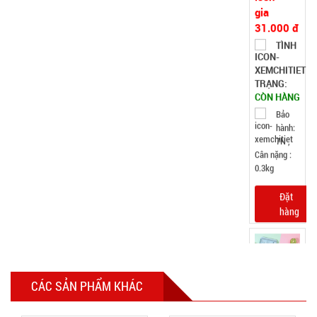
đá 33 ô
tròn có nắp
MÃ
SP:
đậy
003858
GIÁ:
5.900 đ
TÌNH
TRẠNG:
CÒN HÀNG
Bảo
hành:
Test,
Cân nặng:
0,5kg
CÁC SẢN PHẨM KHÁC
Đặt
hàng