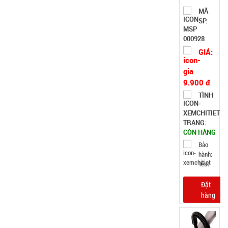
SP:
000928
GIÁ:
9.900 đ
TÌNH
TRẠNG:
CÒN HÀNG
Bảo
hành:
Test
Đặt
hàng