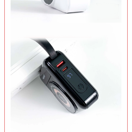
Chuông
báo động
chống trộm
MÃ
SP:
cửa
000389
GIÁ:
11.500 đ
TÌNH
TRẠNG:
CÒN HÀNG
Bảo
hành:
Test