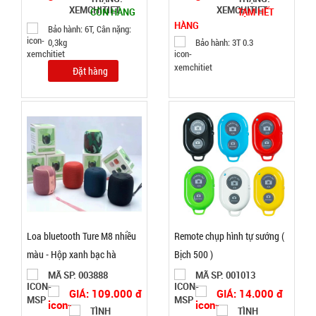
002964
CÒN HÀNG
TẠM HẾT
HÀNG
GIÁ:
Bảo hành: 6T, Cân nặng:
0,3kg
Bảo hành: 3T 0.3
62.000 đ
Đặt hàng
TÌNH
TRẠNG:
CÒN HÀNG
Bảo
hành:
1T,
Cân nặng:
1kg
Loa bluetooth Ture M8 nhiều
Remote chụp hình tự sướng (
Đặt
hàng
màu - Hộp xanh bạc hà
Bịch 500 )
MÃ SP: 003888
MÃ SP: 001013
GIÁ: 109.000 đ
GIÁ: 14.000 đ
TÌNH
TÌNH