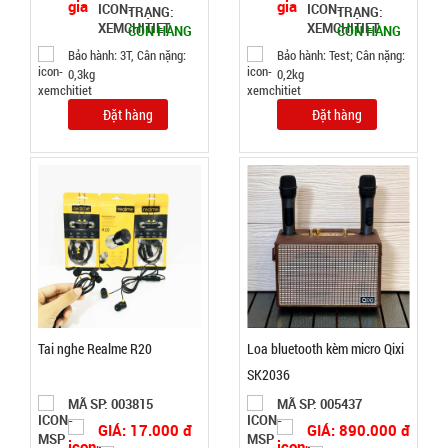
TRẠNG:
TRẠNG:
Ổ điện 3
CÒN HÀNG
CÒN HÀNG
cổng usb 6
Bảo hành: 3T, Cân nặng:
Bảo hành: Test; Cân nặng:
0,3kg
0,2kg
lỗ cắm -
MÃ
SP:
Xanh Lá (
Đặt hàng
Đặt hàng
T120 )
002019
GIÁ:
31.000 đ
TÌNH
TRẠNG:
CÒN HÀNG
Bảo
Tai nghe Realme R20
Loa bluetooth kèm micro Qixi
hành:
SK2036
7N ,
Cân nặng :
MÃ SP: 003815
MÃ SP: 005437
0.3kg
GIÁ: 17.000 đ
GIÁ: 890.000 đ