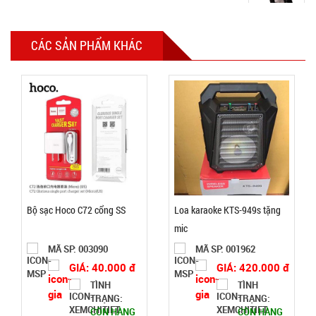
Gậy bẻ tập
cơ tay lò xo
CÁC SẢN PHẨM KHÁC
loại 20kg
MÃ
SP:
004446
GIÁ:
21.000 đ
TÌNH
TRẠNG:
Bộ sạc Hoco C72 cổng SS
Loa karaoke KTS-949s tặng
CÒN HÀNG
mic
Bảo
MÃ SP: 003090
MÃ SP: 001962
hành:
Test,
GIÁ: 40.000 đ
GIÁ: 420.000 đ
Cân nặng:
TÌNH
TÌNH
1kg
TRẠNG:
TRẠNG:
CÒN HÀNG
CÒN HÀNG