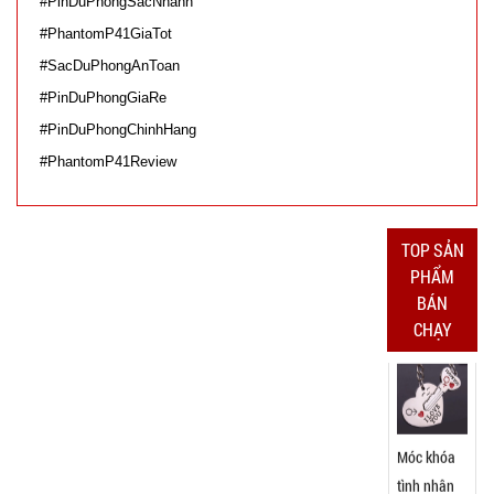
#PinDuPhongSacNhanh
70.000 đ
#PhantomP41GiaTot
TÌNH
#SacDuPhongAnToan
TRẠNG:
#PinDuPhongGiaRe
CÒN HÀNG
#PinDuPhongChinhHang
Bảo
#PhantomP41Review
hành:
1T;
Cân nặng:
2kg
TOP SẢN
Đặt
PHẨM
hàng
BÁN
CHẠY
Móc khóa
tình nhân
love
MÃ