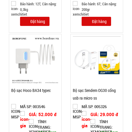
Bảo hành: 12T, Cân nặng:
Bảo hành: 6T; Cân nặng:
Bảo
0,3kg
200gr
hành:
Test
Đặt hàng
Đặt hàng
Đặt
hàng
Chai xịt khử
mùi hôi
giày Nhật
MÃ
SP:
Bộ sạc Hoco BA34 typec
Bộ sạc Sendem OG30 cổng
Bản công
usb ra micro ss
nghệ Ag+
003834
260ML
MÃ SP: 003546
MÃ SP: 005326
GIÁ:
GIÁ: 52.000 đ
GIÁ: 29.000 đ
TÌNH
TÌNH
9.900 đ
TRẠNG:
TRẠNG: