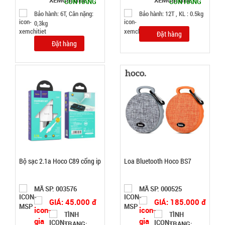
TÌNH
CÒN HÀNG
CÒN HÀNG
Bảo hành: 6T, Cân nặng:
Bảo hành: 12T , KL : 0.5kg
0,3kg
TRẠNG:
Đặt hàng
CÒN HÀNG
Đặt hàng
Bảo
hành:
Test,
Cân nặng:
0,5kg
Đặt
hàng
Bộ sạc 2.1a Hoco C89 cổng ip
Loa Bluetooth Hoco BS7
Máy đánh
MÃ SP: 003576
MÃ SP: 000525
trứng
GIÁ: 45.000 đ
GIÁ: 185.000 đ
Scarlett
MÃ
TÌNH
TÌNH
SP:
TRẠNG:
TRẠNG: