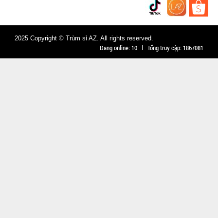
hàng
2025 Copyright © Trùm sỉ AZ. All rights reserved.
Đang online:
10
Tổng truy cập:
1867081
Ấm siêu tốc
inox 1,8 Lít
( T24, full
MÃ
SP:
vat )
SP004162
GIÁ:
65.000 đ
TÌNH
TRẠNG:
CÒN HÀNG
Bảo