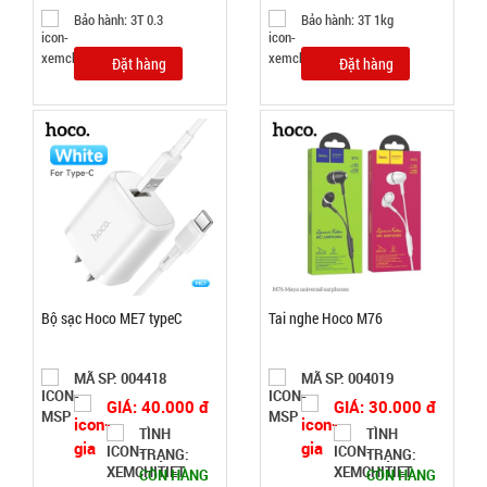
Đặt
Bảo hành: 3T 0.3
Bảo hành: 3T 1kg
hàng
Đặt hàng
Đặt hàng
Thanh xốp
chặn cửa
cách âm
MÃ
SP:
thông minh
1M
003055
GIÁ:
Bộ sạc Hoco ME7 typeC
Tai nghe Hoco M76
7.500 đ
MÃ SP: 004418
MÃ SP: 004019
TÌNH
GIÁ: 40.000 đ
GIÁ: 30.000 đ
TÌNH
TÌNH
TRẠNG:
TRẠNG:
TRẠNG:
CÒN HÀNG
CÒN HÀNG
CÒN HÀNG