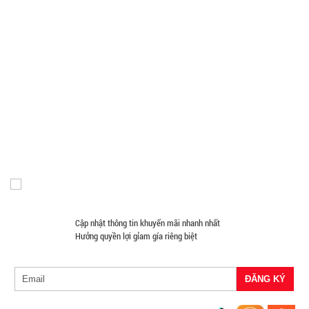
Tai Nghe Giá Sỉ
Bật Lửa
Loa Nghe Nhạc Giá Sỉ
món lưỡi
Phụ Kiện Trên Ô Tô Giá Sỉ
Giá Đỡ - Kẹp Điện Thoại Giá Sỉ
đen Buck
MÃ
Phụ Kiện Đồ Dùng Nhà Tắm
Phụ Kiện Đồ Dùng Nhà Bếp
SP:
Mã T65S
Loa Kéo Karaoke
Nón Bảo Hiểm Giá Sỉ
Hàng Giá Sỉ Dưới 50K
Móc Khóa Giá Sỉ
Găng tay
Phụ Kiện Game
Quà Tặng Giá Sỉ
002796
Máy Massage - Máy Tập Thể Dục Giá Sỉ
Quạt Mát
GIÁ:
Đồ Chuyên Phượt Giá Sỉ
Pin Sạc Dự Phòng Giá Sỉ
Đồng Hồ Giá Buôn
Đồ Sửa Chữa Giá Sỉ
Mua Áo Mua Số Lượng
32.000 đ
Đèn Pin Giá Sỉ
Mắt Kính
TÌNH
TRẠNG:
CÒN HÀNG
Bảo
Cập nhật thông tin khuyến mãi nhanh nhất
hành:
Hưởng quyền lợi gỉam gía riêng biệt
Test ,
Cân nặng :
0.5kg
Đặt