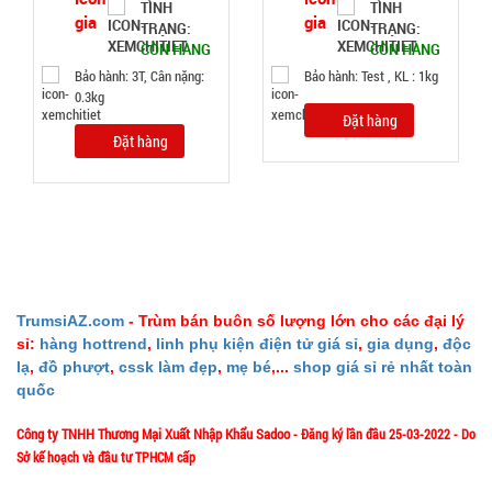
TÌNH
TÌNH
Đặt
TRẠNG:
TRẠNG:
hàng
CÒN HÀNG
CÒN HÀNG
Bảo hành: 3T, Cân nặng:
Bảo hành: Test , KL : 1kg
0.3kg
Đặt hàng
Đặt hàng
Chai tẩy
trắng giày
Flac CÓ
MÃ
SP:
BÀN CHẢI
000385
GIÁ:
TrumsiAZ.com
- Trùm bán buôn số lượng lớn cho các đại lý
sỉ:
hàng hottrend
,
linh phụ kiện điện tử giá sỉ
,
gia dụng
,
độc
lạ
,
đồ phượt
,
cssk làm đẹp
,
mẹ bé
,...
shop giá sỉ rẻ nhất toàn
5.500 đ
quốc
TÌNH
Công ty TNHH Thương Mại Xuất Nhập Khẩu Sadoo
- Đăng ký lần đầu 25-03-2022 - Do
Sở kế hoạch và đầu tư TPHCM cấp
TRẠNG:
CÒN HÀNG