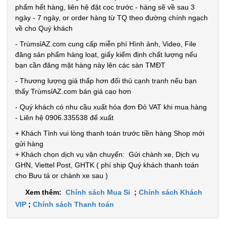
phẩm hết hàng, liên hệ đặt cọc trước - hàng sẽ về sau 3
ngày - 7 ngày, or order hàng từ TQ theo đường chính ngạch
về cho Quý khách
- TrùmsỉAZ.com cung cấp miễn phí Hình ảnh, Video, File
đăng sản phẩm hàng loạt, giấy kiểm định chất lượng nếu
bạn cần đăng mặt hàng này lên các sàn TMĐT
- Thương lượng giá thấp hơn đối thủ cạnh tranh nếu bạn
thấy TrùmsỉAZ.com bán giá cao hơn
- Quý khách có nhu cầu xuất hóa đơn Đỏ VAT khi mua hàng
- Liên hệ 0906.335538 để xuất
+ Khách Tỉnh vui lòng thanh toán trước tiền hàng Shop mới
gửi hàng
+ Khách chọn dịch vụ vận chuyển: Gửi chành xe, Dịch vụ
GHN, Viettel Post, GHTK ( phí ship Quý khách thanh toán
cho Bưu tá or chành xe sau )
Xem thêm:
Chính sách Mua Sỉ
;
Chính sách Khách
VIP
;
Chính sách Thanh toán