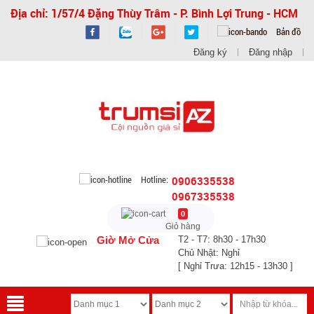
Địa chỉ: 1/57/4 Đặng Thùy Trâm - P. Bình Lợi Trung - HCM
Bản đồ
Đăng ký
Đăng nhập
Hotline:
0906335538
0967335538
0
Giỏ hàng
Giờ Mở Cửa
T2 - T7: 8h30 - 17h30
Chủ Nhật: Nghỉ
[ Nghỉ Trưa: 12h15 - 13h30 ]