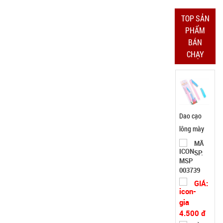
Bảo
TOP SẢN
hành:
Test
PHẨM
BÁN
Đặt
CHẠY
hàng
Dao cạo
lông mày
AiLin có
MÃ
SP:
tặng đầu
thay
003739
GIÁ:
4.500 đ