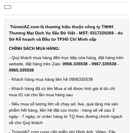
Dây chuỗi
Trầm
TrùmsỉAZ.com là thương hiệu thuộc công ty TNHH
Thương Mại Dịch Vụ Sắc Đỏ Việt - MST: 0317220269 - do
Hương 108
MÃ
Sở Kế hoạch và Đầu tư TP.Hồ Chí Minh cấp
SP:
hạt full hộp
CHÍNH SÁCH MUA HÀNG:
003378
- Quý khách mua hàng đến trực tiếp cửa hàng, đặt hàng trên
GIÁ:
website, đặt hàng trên Zalo:
0906.335538 - 0967.335538 -
0965.335538
29.000 đ
- Khách hàng mua hàng liên hệ 0906335538
TÌNH
- Khách hàng đã có tên Mua sỉ sẽ được tính giá sỉ dù chỉ
mua 01 cái cho lần mua hàng sau
TRẠNG:
- Nếu mua số lượng lớn về chạy ad, live, quà tặng mà sản
CÒN HÀNG
phẩm hết hàng, liên hệ đặt cọc trước - hàng sẽ về sau 3
Bảo
ngày - 7 ngày, or order hàng từ TQ theo đường chính ngạch
hành:
về cho Quý khách
Test
- TrùmsỉAZ.com cung cấp miễn phí Hình ảnh, Video, File