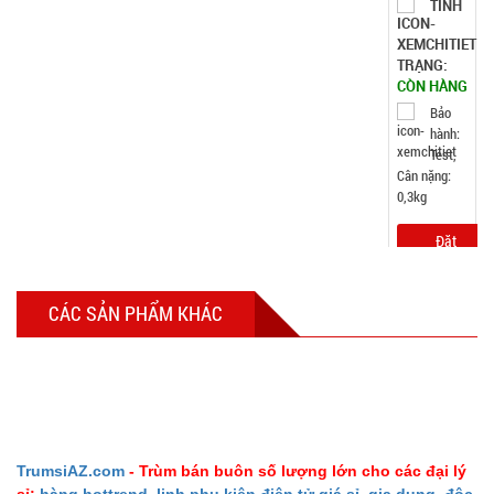
TÌNH
TRẠNG:
CÒN HÀNG
Bảo
hành:
Test,
Cân nặng:
0,3kg
Đặt
hàng
CÁC SẢN PHẨM KHÁC
Thanh xốp
chặn cửa
cách âm
MÃ
TrumsiAZ.com
- Trùm bán buôn số lượng lớn cho các đại lý
SP:
thông minh