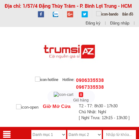
Địa chỉ: 1/57/4 Đặng Thùy Trâm - P. Bình Lợi Trung - HCM
Bản đồ
Đăng ký
Đăng nhập
Hotline:
0906335538
0967335538
0
Giỏ hàng
Giờ Mở Cửa
T2 - T7: 8h30 - 17h30
Chủ Nhật: Nghỉ
[ Nghỉ Trưa: 12h15 - 13h30 ]