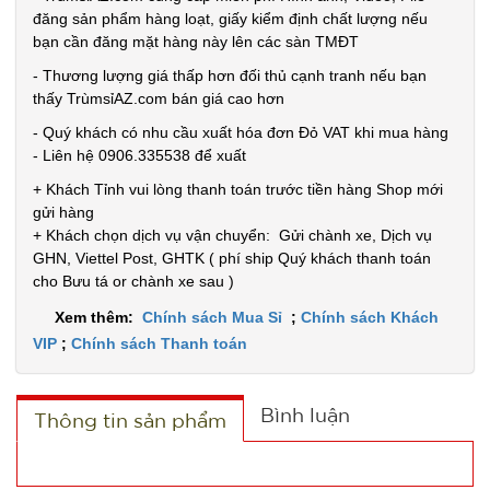
Đặt
đăng sản phẩm hàng loạt, giấy kiểm định chất lượng nếu
hàng
bạn cần đăng mặt hàng này lên các sàn TMĐT
- Thương lượng giá thấp hơn đối thủ cạnh tranh nếu bạn
thấy TrùmsỉAZ.com bán giá cao hơn
- Quý khách có nhu cầu xuất hóa đơn Đỏ VAT khi mua hàng
- Liên hệ 0906.335538 để xuất
Chai tẩy
trắng giày
+ Khách Tỉnh vui lòng thanh toán trước tiền hàng Shop mới
gửi hàng
Flac CÓ
MÃ
+ Khách chọn dịch vụ vận chuyển: Gửi chành xe, Dịch vụ
SP:
BÀN CHẢI
GHN, Viettel Post, GHTK ( phí ship Quý khách thanh toán
000385
cho Bưu tá or chành xe sau )
GIÁ:
Xem thêm:
Chính sách Mua Sỉ
;
Chính sách Khách
VIP
;
Chính sách Thanh toán
5.500 đ
TÌNH
Bình luận
Thông tin sản phẩm
TRẠNG:
CÒN HÀNG