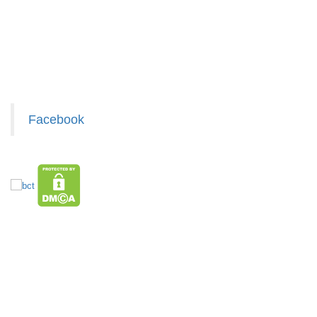
Liên hệ hợp tác chào hàng
Giấy chứng nhận Thương Hiệu
Xem / tải danh sách hàng hóa MuabangiasiAZ
Tripod 3
chân ngắn
mini nhiều
MÃ
SP:
màu
Facebook
001168
GIÁ:
3.000 đ
TÌNH
TRẠNG:
CÒN HÀNG
HÀNG XUẤT ĐƯỢC VAT
TOP sp bán chạy trên Sàn TMDT
Bảo
Giá Sỉ Siêu Rẻ DƯỚI 20K
Hàng Tết 2026 Giá Sỉ
Săn Flash Sale
hành:
Hàng Hot Theo Xu Hướng
HÀNG SÀNH SỨ
HÀNG THỦY TINH
Test
Bình Nước
Đồ Phong Thủy
Văn Phòng Phẩm
Loa Bluetooth