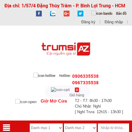
Địa chỉ: 1/57/4 Đặng Thùy Trâm - P. Bình Lợi Trung - HCM
Bản đồ
Đăng ký
Đăng nhập
Hotline:
0906335538
0967335538
0
Giỏ hàng
Giờ Mở Cửa
T2 - T7: 8h30 - 17h30
Chủ Nhật: Nghỉ
[ Nghỉ Trưa: 12h15 - 13h30 ]