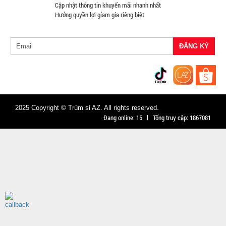
CÒN HÀNG
Cập nhật thông tin khuyến mãi nhanh nhất
Hưởng quyền lợi gỉam gía riêng biệt
Bảo
hành:
Test
Đặt
hàng
2025 Copyright © Trùm sỉ AZ. All rights reserved.
Đang online:
15
Tổng truy cập:
1867081
Máy cắt tỉa
lông mũi
bằng thép
MÃ
SP:
không rỉ
004022
GIÁ:
22.900 đ