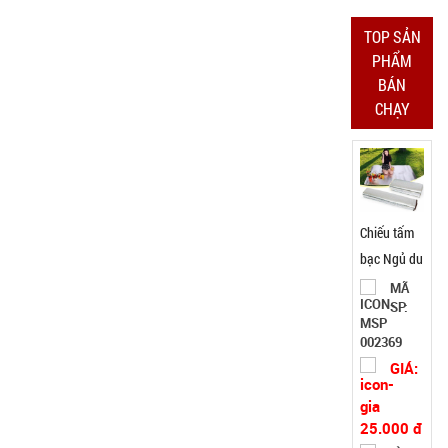
Bảo
TOP SẢN
hành:
Test
PHẨM
BÁN
Đặt
CHẠY
hàng
Chiếu tấm
bạc Ngủ du
lịch văn
MÃ
SP:
phòng (
T50, full vat
002369
)
GIÁ:
25.000 đ