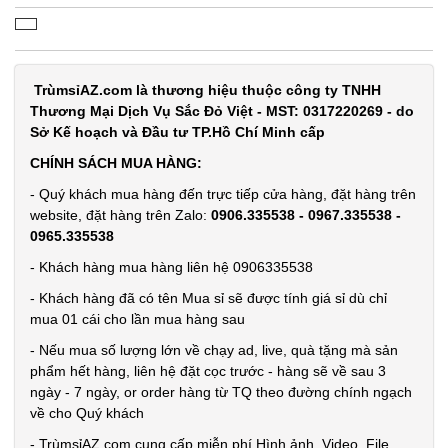
Dây chuỗi
Trầm
TrùmsỉAZ.com là thương hiệu thuộc công ty TNHH
Thương Mại Dịch Vụ Sắc Đỏ Việt - MST: 0317220269 - do
Hương 108
MÃ
Sở Kế hoạch và Đầu tư TP.Hồ Chí Minh cấp
SP:
hạt full hộp
CHÍNH SÁCH MUA HÀNG:
003378
- Quý khách mua hàng đến trực tiếp cửa hàng, đặt hàng trên
GIÁ:
website, đặt hàng trên Zalo:
0906.335538 - 0967.335538 -
0965.335538
29.000 đ
- Khách hàng mua hàng liên hệ 0906335538
TÌNH
- Khách hàng đã có tên Mua sỉ sẽ được tính giá sỉ dù chỉ
mua 01 cái cho lần mua hàng sau
TRẠNG:
- Nếu mua số lượng lớn về chạy ad, live, quà tặng mà sản
CÒN HÀNG
phẩm hết hàng, liên hệ đặt cọc trước - hàng sẽ về sau 3
Bảo
ngày - 7 ngày, or order hàng từ TQ theo đường chính ngạch
hành:
về cho Quý khách
Test
- TrùmsỉAZ.com cung cấp miễn phí Hình ảnh, Video, File