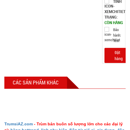
TÌNH
TRẠNG:
CÒN HÀNG
Bảo
hành:
Test
Đặt
hàng
CÁC SẢN PHẨM KHÁC
Bộ dao 5
món lưỡi
đen Buck
MÃ
SP:
Mã T65S
002796
TrumsiAZ.com
- Trùm bán buôn số lượng lớn cho các đại lý