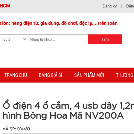
- HCM
Đăng ký
Đăn
lớn: hàng điện tử, gia dụng, đồ chơi, độc lạ,...trên toàn
TRANG CHỦ
BẢNG GIÁ SỈ
SẢN PHẨM MỚI
THƯƠNG 
Ổ điện 4 ổ cắm, 4 usb dây 1,2
hình Bông Hoa Mã NV200A
MÃ SP:
004483