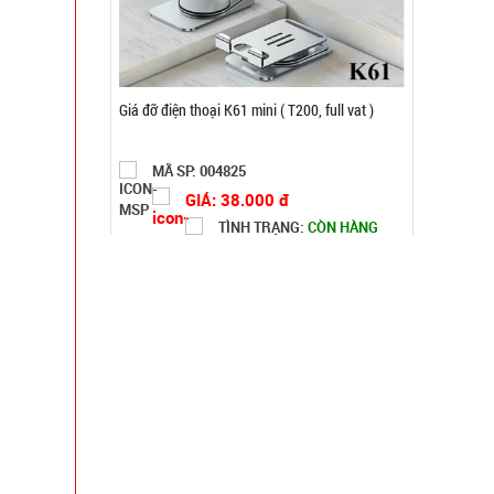
Loa bluetooth Gấu BearBrick B5+ có mắt kính
xịn
MÃ SP: 004007
GIÁ: 115.000 đ
TÌNH TRẠNG:
CÒN HÀNG
Bảo hành: 1T, Cân nặng:
0,5kg
Đặt hàng