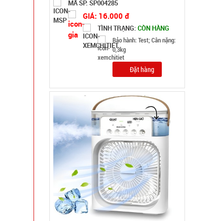
MÃ SP: 004338
GIÁ: 70.000 đ
TÌNH TRẠNG:
CÒN HÀNG
Bảo hành: 1T; Cân nặng:
2kg
Đặt hàng