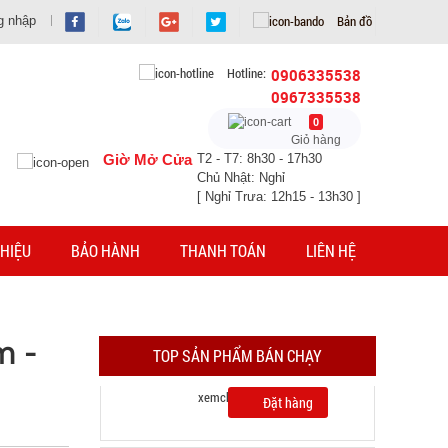
Bản đồ
g nhập
Hotline:
0906335538
0967335538
0
Giỏ hàng
Giờ Mở Cửa
T2 - T7: 8h30 - 17h30
Chủ Nhật: Nghỉ
[ Nghỉ Trưa: 12h15 - 13h30 ]
Bình thủy tinh nắp Inox có quai 500ml
HIỆU
BẢO HÀNH
THANH TOÁN
LIÊN HỆ
MÃ SP: 002108
GIÁ: 5.900 đ
TÌNH TRẠNG:
CÒN HÀNG
m -
TOP SẢN PHẨM BÁN CHẠY
Bảo hành: Test
Đặt hàng