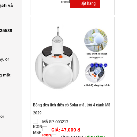
Đặt hàng
ạch và
335538
y, or
ng mặt
Lót chuột pad 25x30cm Tyloo màu đỏ Dày 4 Ly
( T200, Full VAT )
 or
MÃ SP: SP004285
GIÁ: 16.000 đ