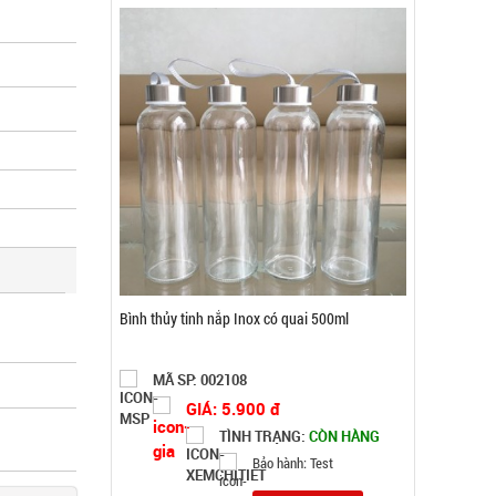
Bóng đèn tích điện có Solar mặt trời 4 cánh Mã
2029
MÃ SP: 003213
GIÁ: 47.000 đ
TÌNH TRẠNG:
CÒN HÀNG
Bảo hành: Test