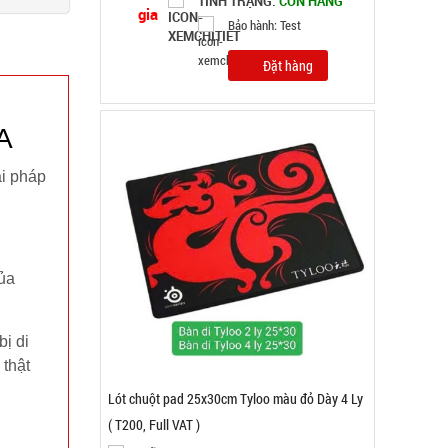
TÌNH TRẠNG:
CÒN HÀNG
Bảo hành: Test; Cân nặng:
0,3kg
Đặt hàng
A
ải pháp
của
ị di
 thật
Quạt phun sương hơi nước vuông Air Cooler
Fan