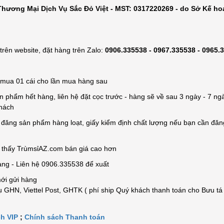
hương Mại Dịch Vụ Sắc Đỏ Việt - MST: 0317220269 - do Sở Kế ho
rên website, đặt hàng trên Zalo:
0906.335538 - 0967.335538 - 0965.
ỉ mua 01 cái cho lần mua hàng sau
n phẩm hết hàng, liên hệ đặt cọc trước - hàng sẽ về sau 3 ngày - 7 ngà
khách
e đăng sản phẩm hàng loạt, giấy kiểm định chất lượng nếu bạn cần đă
n thấy TrùmsỉAZ.com bán giá cao hơn
àng - Liên hệ 0906.335538 để xuất
mới gửi hàng
 GHN, Viettel Post, GHTK ( phí ship Quý khách thanh toán cho Bưu tá
h VIP
;
Chính sách Thanh toán