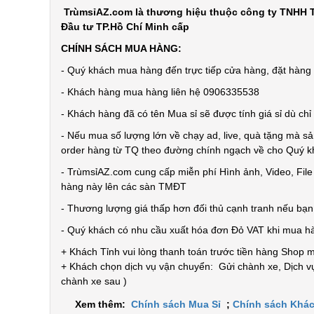
TrùmsỉAZ.com là thương hiệu thuộc công ty TNHH T
Đầu tư TP.Hồ Chí Minh cấp
CHÍNH SÁCH MUA HÀNG:
- Quý khách mua hàng đến trực tiếp cửa hàng, đặt hàng t
- Khách hàng mua hàng liên hệ 0906335538
- Khách hàng đã có tên Mua sỉ sẽ được tính giá sỉ dù ch
- Nếu mua số lượng lớn về chạy ad, live, quà tặng mà sả
order hàng từ TQ theo đường chính ngạch về cho Quý 
- TrùmsỉAZ.com cung cấp miễn phí Hình ảnh, Video, Fil
hàng này lên các sàn TMĐT
- Thương lượng giá thấp hơn đối thủ cạnh tranh nếu bạ
- Quý khách có nhu cầu xuất hóa đơn Đỏ VAT khi mua h
+ Khách Tỉnh vui lòng thanh toán trước tiền hàng Shop 
+ Khách chọn dịch vụ vận chuyển: Gửi chành xe, Dịch vụ
chành xe sau )
Xem thêm:
Chính sách Mua Sỉ
;
Chính sách Khác