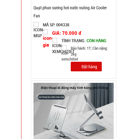
Giá đỡ điện thoại K61 mini ( T200, full vat )
MÃ SP: 004825
GIÁ: 38.000 đ
TÌNH TRẠNG:
CÒN HÀNG
Bảo hành: Test , Cân nặng :
0.3kg
Đặt hàng