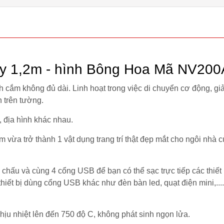
dây 1,2m - hình Bông Hoa Mã NV200
h cắm không đủ dài. Linh hoạt trong việc di chuyển cơ động, gi
 trên tường.
 địa hình khác nhau.
vừa trở thành 1 vật dụng trang trí thật đẹp mắt cho ngôi nhà 
ấu và cùng 4 cổng USB để bạn có thể sạc trực tiếp các thiết b
iết bị dùng cổng USB khác như đèn bàn led, quạt điện mini,....
 nhiệt lên đến 750 độ C, không phát sinh ngọn lửa.