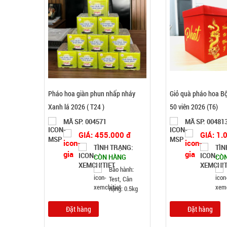
Pháo hoa giàn phun nhấp nháy
Giỏ quà pháo hoa B
Xanh lá 2026 ( T24 )
50 viên 2026 (T6)
MÃ SP: 004571
MÃ SP: 00481
GIÁ: 455.000 đ
GIÁ: 1.
TÌNH TRẠNG:
TÌN
CÒN HÀNG
CÒ
Bảo hành:
Test, Cân
nặng: 0.5kg
Đặt hàng
Đặt hàng