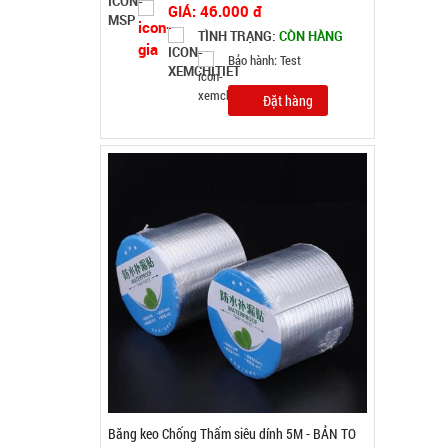
TÌNH TRẠNG:
CÒN HÀNG
Bảo hành: Test
Đặt hàng
Gậy bẻ tập cơ tay lò xo loại 20kg