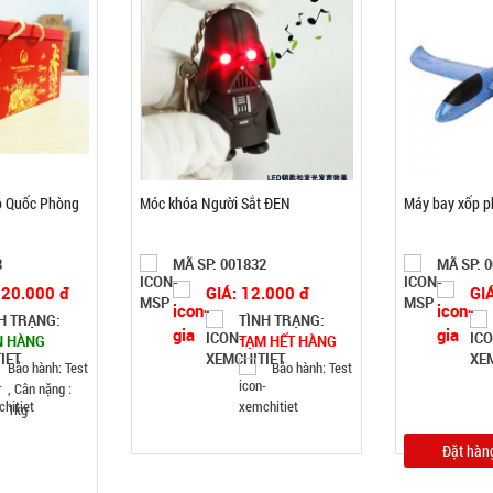
ộ Quốc Phòng
Móc khóa Người Sắt ĐEN
Máy bay xốp p
3
MÃ SP: 001832
MÃ SP: 
020.000 đ
GIÁ: 12.000 đ
GI
H TRẠNG:
TÌNH TRẠNG:
N HÀNG
TẠM HẾT HÀNG
Bảo hành: Test
Bảo hành: Test
, Cân nặng :
1kg
Đặt hàn