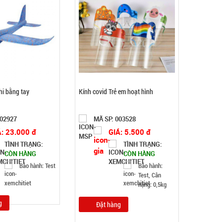
Băng keo chống thấm siêu dính X2000 - BẢN
5CM màu vàng Nhật Bản ( T36 )
MÃ SP: 004739
GIÁ: 20.000 đ
TÌNH TRẠNG:
CÒN HÀNG
Bảo hành: Test , Cân nặng :
hi bằng tay
Kính covid Trẻ em hoạt hình
0.3kg
Đặt hàng
002927
MÃ SP: 003528
Á: 23.000 đ
GIÁ: 5.500 đ
TÌNH TRẠNG:
TÌNH TRẠNG:
CÒN HÀNG
CÒN HÀNG
Bảo hành: Test
Bảo hành:
Test, Cân
nặng: 0,5kg
g
Đặt hàng