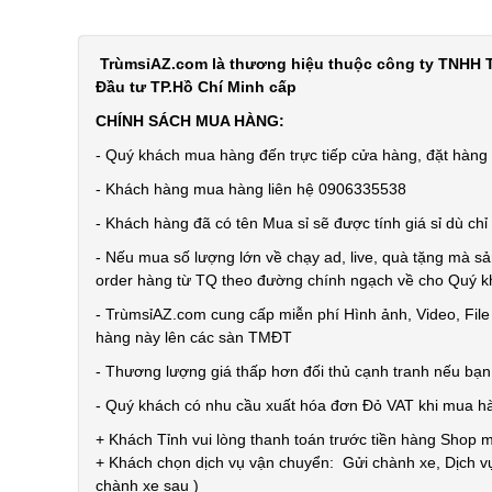
TrùmsỉAZ.com là thương hiệu thuộc công ty TNHH T
Đầu tư TP.Hồ Chí Minh cấp
CHÍNH SÁCH MUA HÀNG:
- Quý khách mua hàng đến trực tiếp cửa hàng, đặt hàng t
- Khách hàng mua hàng liên hệ 0906335538
- Khách hàng đã có tên Mua sỉ sẽ được tính giá sỉ dù ch
- Nếu mua số lượng lớn về chạy ad, live, quà tặng mà sả
order hàng từ TQ theo đường chính ngạch về cho Quý 
- TrùmsỉAZ.com cung cấp miễn phí Hình ảnh, Video, Fil
hàng này lên các sàn TMĐT
- Thương lượng giá thấp hơn đối thủ cạnh tranh nếu bạ
- Quý khách có nhu cầu xuất hóa đơn Đỏ VAT khi mua h
+ Khách Tỉnh vui lòng thanh toán trước tiền hàng Shop 
+ Khách chọn dịch vụ vận chuyển: Gửi chành xe, Dịch vụ
chành xe sau )