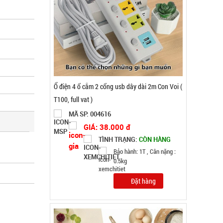
Máy đánh trứng Scarlett
MÃ SP: 002964
GIÁ: 62.000 đ
TÌNH TRẠNG:
CÒN HÀNG
Bảo hành: 1T, Cân nặng: 1kg
Đặt hàng