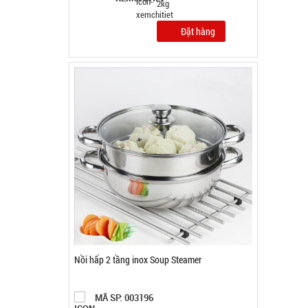
Đặt hàng
Băng keo Chống Thấm siêu dính 5M - BẢN TO
10CM ( t18, full vat )
MÃ SP: 003074
GIÁ: 24.000 đ