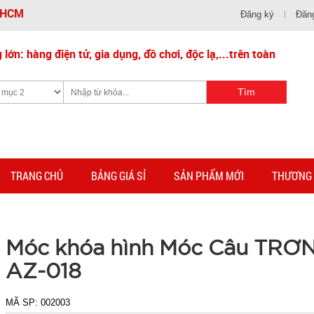
- HCM
Đăng ký
Đăn
lớn: hàng điện tử, gia dụng, đồ chơi, độc lạ,...trên toàn
TRANG CHỦ
BẢNG GIÁ SỈ
SẢN PHẨM MỚI
THƯƠNG 
Móc khóa hình Móc Câu TRƠ
AZ-018
MÃ SP:
002003