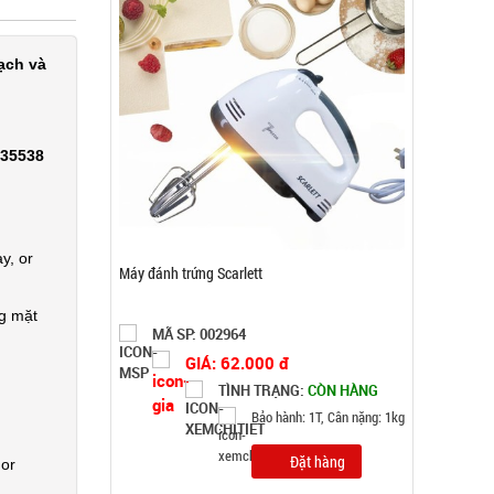
ạch và
335538
Quạt phun sương hơi nước vuông Air Cooler
y, or
Fan
MÃ SP: 004338
ng mặt
GIÁ: 70.000 đ
TÌNH TRẠNG:
CÒN HÀNG
Bảo hành: 1T; Cân nặng:
2kg
Đặt hàng
 or