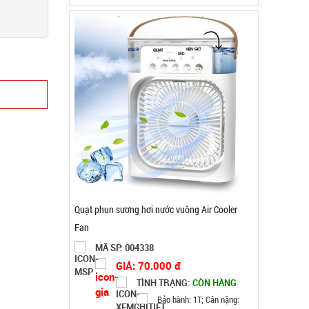
Nồi hấp 2 tầng inox Soup Steamer
MÃ SP: 003196
GIÁ: 46.000 đ
TÌNH TRẠNG:
CÒN HÀNG
Bảo hành: Test