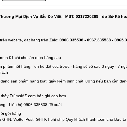
hương Mại Dịch Vụ Sắc Đỏ Việt - MST: 0317220269 - do Sở Kế ho
rên website, đặt hàng trên Zalo:
0906.335538 - 0967.335538 - 0965.
ỉ mua 01 cái cho lần mua hàng sau
n phẩm hết hàng, liên hệ đặt cọc trước - hàng sẽ về sau 3 ngày - 7 ngà
khách
e đăng sản phẩm hàng loạt, giấy kiểm định chất lượng nếu bạn cần đă
n thấy TrùmsỉAZ.com bán giá cao hơn
àng - Liên hệ 0906.335538 để xuất
mới gửi hàng
 GHN, Viettel Post, GHTK ( phí ship Quý khách thanh toán cho Bưu tá