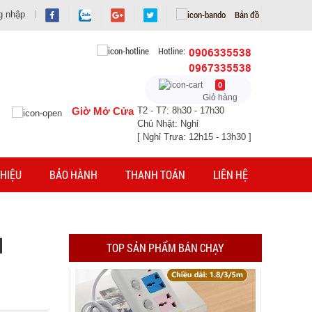
Bản đồ
g nhập
Hotline:
0906335538
0967335538
Ổ điện 4 ổ cắm 2 cổng usb dây dài 2m Con Voi (
T100, full vat )
0
Giỏ hàng
MÃ SP: 004616
Giờ Mở Cửa
T2 - T7: 8h30 - 17h30
Chủ Nhật: Nghỉ
GIÁ: 38.000 đ
[ Nghỉ Trưa: 12h15 - 13h30 ]
TÌNH TRẠNG:
CÒN HÀNG
Bảo hành: 1T , Cân nặng :
0.5kg
HIỆU
BẢO HÀNH
THANH TOÁN
LIÊN HỆ
Đặt hàng
N
TOP SẢN PHẨM BÁN CHẠY