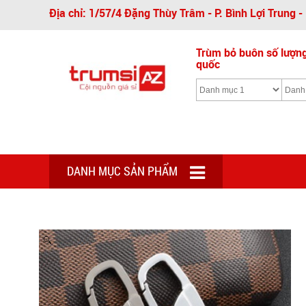
Địa chỉ: 1/57/4 Đặng Thùy Trâm - P. Bình Lợi Trung 
Trùm bỏ buôn số lượng 
quốc
DANH MỤC SẢN PHẨM
Zoom