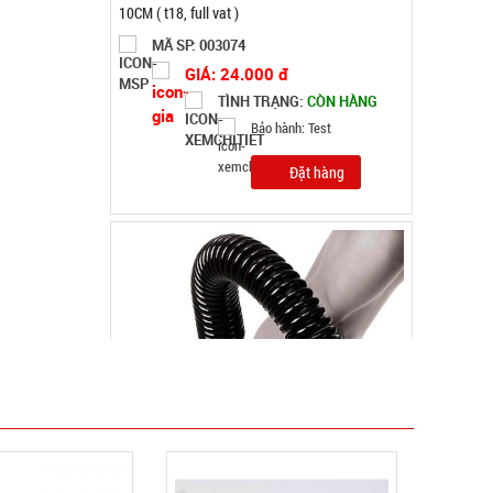
MÃ SP: 004446
GIÁ: 21.000 đ
TÌNH TRẠNG:
CÒN HÀNG
Bảo hành: Test, Cân nặng:
1kg
Đặt hàng