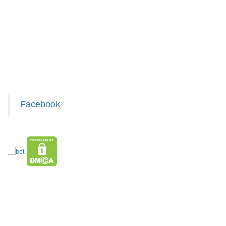
Chính sách bảo mật cho khách
Tripod 3
Liên hệ hợp tác chào hàng
chân ngắn
Giấy chứng nhận Thương Hiệu
mini nhiều
MÃ
Xem / tải danh sách hàng hóa MuabangiasiAZ
SP:
màu
001168
GIÁ:
Facebook
3.000 đ
TÌNH
TRẠNG:
CÒN HÀNG
Bảo
hành:
Test
HÀNG XUẤT ĐƯỢC VAT
TOP sp bán chạy trên Sàn TMDT
Đặt
Giá Sỉ Siêu Rẻ DƯỚI 20K
Hàng Tết 2026 Giá Sỉ
Săn Flash Sale