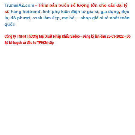
TrumsiAZ.com
- Trùm bán buôn số lượng lớn cho các đại lý
4.500 đ
sỉ:
hàng hottrend
,
linh phụ kiện điện tử giá sỉ
,
gia dụng
,
độc
TÌNH
lạ
,
đồ phượt
,
cssk làm đẹp
,
mẹ bé
,...
shop giá sỉ rẻ nhất toàn
quốc
TRẠNG:
Công ty TNHH Thương Mại Xuất Nhập Khẩu Sadoo
- Đăng ký lần đầu 25-03-2022 - Do
CÒN HÀNG
Sở kế hoạch và đầu tư TPHCM cấp
Bảo
hành:
1/57/4 Đặng Thùy Trâm - P. Bình Lợi Trung - HCM
Địa chỉ:
Test,
Cân nặng:
0,3kg
Hotline: 0906.335538 – 0967.335538- 0911.335538
Email: trumsiaz@gmail.com
Đặt
Thời gian làm việc: T2 - T7: 8h00 - 17h30;
hàng
[ Nghỉ Trưa: 12h15 - 13h30 ] - C
N: Nghỉ
Nồi hấp 2
GIỚI THIỆU VỀ CÔNG TY
tầng inox