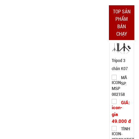
0,3kg
TOP SẢN
Đặt
PHẨM
hàng
BÁN
CHẠY
Tripod 3
chân K07
MÃ
SP:
002158
GIÁ:
49.000 đ
TÌNH