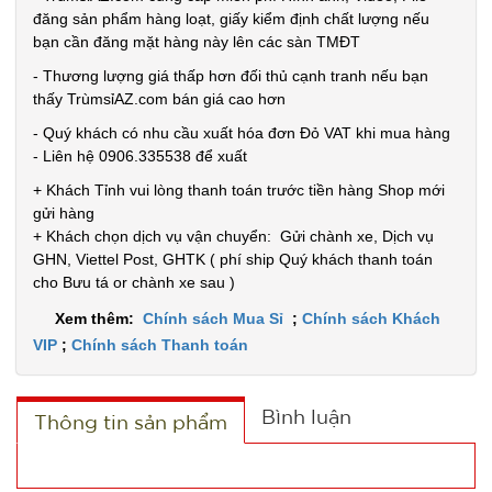
đăng sản phẩm hàng loạt, giấy kiểm định chất lượng nếu
bạn cần đăng mặt hàng này lên các sàn TMĐT
- Thương lượng giá thấp hơn đối thủ cạnh tranh nếu bạn
Súng
thấy TrùmsỉAZ.com bán giá cao hơn
massage
- Quý khách có nhu cầu xuất hóa đơn Đỏ VAT khi mua hàng
Gun 30w -
MÃ
- Liên hệ 0906.335538 để xuất
SP:
Nút Bấm lõi
+ Khách Tỉnh vui lòng thanh toán trước tiền hàng Shop mới
đồng có
SP004037
gửi hàng
logo Mã
GIÁ:
+ Khách chọn dịch vụ vận chuyển: Gửi chành xe, Dịch vụ
802
GHN, Viettel Post, GHTK ( phí ship Quý khách thanh toán
cho Bưu tá or chành xe sau )
92.000 đ
Xem thêm:
Chính sách Mua Sỉ
;
Chính sách Khách
TÌNH
VIP
;
Chính sách Thanh toán
TRẠNG:
CÒN HÀNG
Bình luận
Thông tin sản phẩm
Bảo
hành:
Test,
Cân nặng: