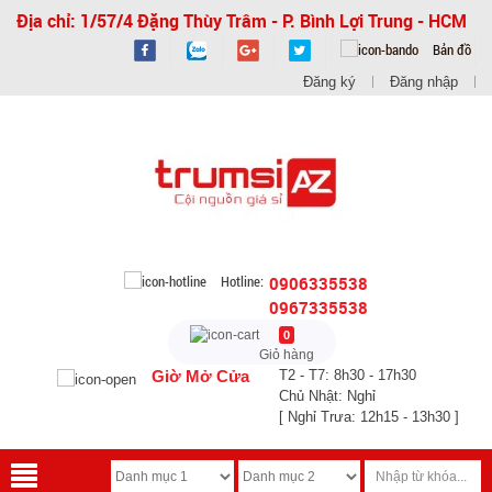
Địa chỉ: 1/57/4 Đặng Thùy Trâm - P. Bình Lợi Trung - HCM
Bản đồ
Đăng ký
Đăng nhập
Hotline:
0906335538
0967335538
0
Giỏ hàng
Giờ Mở Cửa
T2 - T7: 8h30 - 17h30
Chủ Nhật: Nghỉ
[ Nghỉ Trưa: 12h15 - 13h30 ]