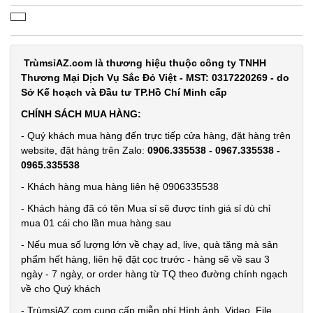
chống xe
MỎNG RẺ -
MÃ
SP:
2 dây rút (
T500, Full
TrùmsỉAZ.com là thương hiệu thuộc công ty TNHH
001545
Thương Mại Dịch Vụ Sắc Đỏ Việt - MST: 0317220269 - do
Vat )
GIÁ:
Sở Kế hoạch và Đầu tư TP.Hồ Chí Minh cấp
CHÍNH SÁCH MUA HÀNG:
2.200 đ
- Quý khách mua hàng đến trực tiếp cửa hàng, đặt hàng trên
TÌNH
website, đặt hàng trên Zalo:
0906.335538 - 0967.335538 -
0965.335538
TRẠNG:
- Khách hàng mua hàng liên hệ 0906335538
CÒN HÀNG
- Khách hàng đã có tên Mua sỉ sẽ được tính giá sỉ dù chỉ
Bảo
mua 01 cái cho lần mua hàng sau
hành:
Test
- Nếu mua số lượng lớn về chạy ad, live, quà tặng mà sản
phẩm hết hàng, liên hệ đặt cọc trước - hàng sẽ về sau 3
Đặt
ngày - 7 ngày, or order hàng từ TQ theo đường chính ngạch
hàng
về cho Quý khách
- TrùmsỉAZ.com cung cấp miễn phí Hình ảnh, Video, File