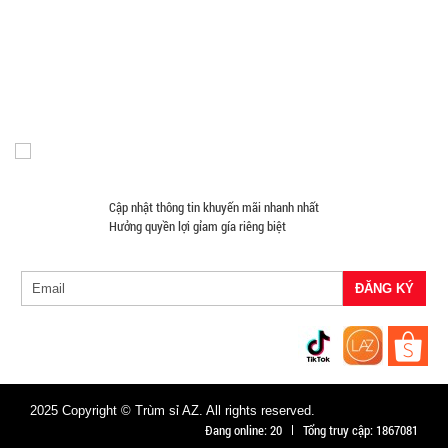
Máy Massage - Máy Tập Thể Dục Giá Sỉ
Quạt Mát
003000
Đồ Chuyên Phượt Giá Sỉ
Pin Sạc Dự Phòng Giá Sỉ
GIÁ:
Đồng Hồ Giá Buôn
Đồ Sửa Chữa Giá Sỉ
Mua Áo Mua Số Lượng
Đèn Pin Giá Sỉ
Mắt Kính
26.500 đ
TÌNH
TRẠNG:
Cập nhật thông tin khuyến mãi nhanh nhất
CÒN HÀNG
Hưởng quyền lợi gỉam gía riêng biệt
Bảo
hành:
Test
Đặt
hàng
2025 Copyright © Trùm sỉ AZ. All rights reserved.
Đang online:
20
Tổng truy cập:
1867081