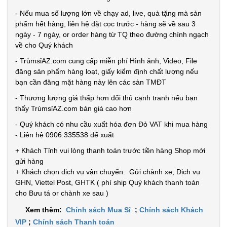
- Nếu mua số lượng lớn về chạy ad, live, quà tặng mà sản
phẩm hết hàng, liên hệ đặt cọc trước - hàng sẽ về sau 3
ngày - 7 ngày, or order hàng từ TQ theo đường chính ngạch
về cho Quý khách
- TrùmsỉAZ.com cung cấp miễn phí Hình ảnh, Video, File
đăng sản phẩm hàng loạt, giấy kiểm định chất lượng nếu
bạn cần đăng mặt hàng này lên các sàn TMĐT
- Thương lượng giá thấp hơn đối thủ cạnh tranh nếu bạn
thấy TrùmsỉAZ.com bán giá cao hơn
- Quý khách có nhu cầu xuất hóa đơn Đỏ VAT khi mua hàng
- Liên hệ 0906.335538 để xuất
+ Khách Tỉnh vui lòng thanh toán trước tiền hàng Shop mới
gửi hàng
+ Khách chọn dịch vụ vận chuyển: Gửi chành xe, Dịch vụ
GHN, Viettel Post, GHTK ( phí ship Quý khách thanh toán
cho Bưu tá or chành xe sau )
Xem thêm:
Chính sách Mua Sỉ
;
Chính sách Khách
VIP
;
Chính sách Thanh toán