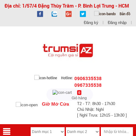
Địa chỉ: 1/57/4 Đặng Thùy Trâm - P. Bình Lợi Trung - HCM
Bản đồ
Đăng ký
Đăng nhập
Hotline:
0906335538
0967335538
0
Giỏ hàng
Giờ Mở Cửa
T2 - T7: 8h30 - 17h30
Chủ Nhật: Nghỉ
[ Nghỉ Trưa: 12h15 - 13h30 ]