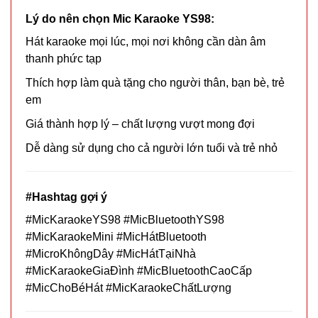
Cân nặng:
0,5kg
Lý do nên chọn Mic Karaoke YS98:
Hát karaoke mọi lúc, mọi nơi không cần dàn âm
Đặt
thanh phức tạp
hàng
Thích hợp làm quà tặng cho người thân, bạn bè, trẻ
em
Giá thành hợp lý – chất lượng vượt mong đợi
Gậy bẻ tập
Dễ dàng sử dụng cho cả người lớn tuổi và trẻ nhỏ
cơ tay lò xo
loại 20kg
MÃ
SP:
#Hashtag gợi ý
#MicKaraokeYS98 #MicBluetoothYS98
004446
#MicKaraokeMini #MicHátBluetooth
GIÁ:
#MicroKhôngDây #MicHátTạiNhà
#MicKaraokeGiaĐình #MicBluetoothCaoCấp
21.000 đ
#MicChoBéHát #MicKaraokeChấtLượng
TÌNH