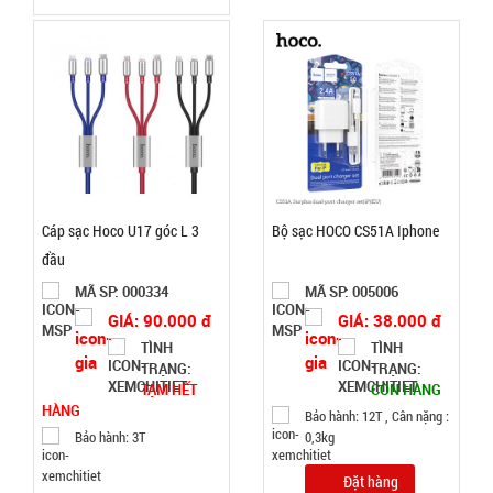
Đặt
hàng
Băng keo
200 Yard
Cáp sạc Hoco U17 góc L 3
Bộ sạc HOCO CS51A Iphone
TRONG (
MÃ
đầu
SP:
Lốc 6 Cái )
MÃ SP: 000334
MÃ SP: 005006
000034
GIÁ: 90.000 đ
GIÁ: 38.000 đ
GIÁ:
TÌNH
TÌNH
TRẠNG:
TRẠNG:
TẠM HẾT
CÒN HÀNG
77.000 đ
HÀNG
Bảo hành: 12T , Cân nặng :
TÌNH
Bảo hành: 3T
0,3kg
Đặt hàng
TRẠNG: