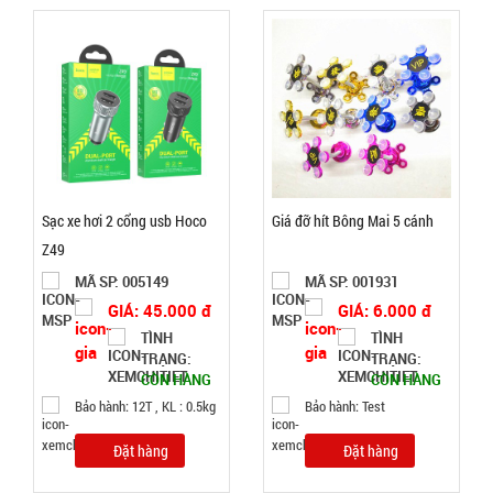
tinh dầu
MÃ
SP:
tạo độ ẩm
Vân Gỗ
003021
Aroma
GIÁ:
52.000 đ
TÌNH
Sạc xe hơi 2 cổng usb Hoco
Giá đỡ hít Bông Mai 5 cánh
Z49
TRẠNG:
MÃ SP: 005149
MÃ SP: 001931
CÒN HÀNG
Bảo
GIÁ: 45.000 đ
GIÁ: 6.000 đ
hành:
TÌNH
TÌNH
Test,
TRẠNG:
TRẠNG:
Cân nặng:
CÒN HÀNG
CÒN HÀNG
0,5kg
Bảo hành: 12T , KL : 0.5kg
Bảo hành: Test
Đặt
Đặt hàng
Đặt hàng
hàng