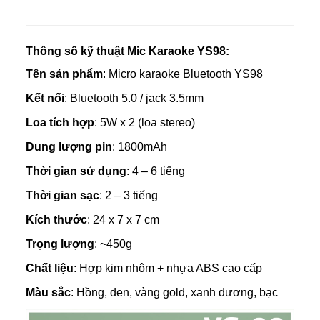
lỗ cắm -
MÃ
SP:
Xanh Lá (
T120 )
002019
Thông số kỹ thuật Mic Karaoke YS98:
GIÁ:
Tên sản phẩm
: Micro karaoke Bluetooth YS98
Kết nối
: Bluetooth 5.0 / jack 3.5mm
31.000 đ
Loa tích hợp
: 5W x 2 (loa stereo)
TÌNH
Dung lượng pin
: 1800mAh
TRẠNG:
Thời gian sử dụng
: 4 – 6 tiếng
CÒN HÀNG
Thời gian sạc
: 2 – 3 tiếng
Bảo
hành:
Kích thước
: 24 x 7 x 7 cm
7N ,
Cân nặng :
Trọng lượng
: ~450g
0.3kg
Chất liệu
: Hợp kim nhôm + nhựa ABS cao cấp
Đặt
Màu sắc
: Hồng, đen, vàng gold, xanh dương, bạc
hàng