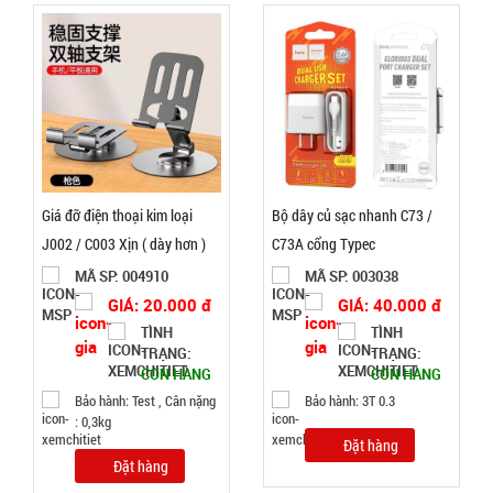
Bóng đèn
tích điện có
Solar mặt
MÃ
SP:
trời 4 cánh
Mã 2029
Giá đỡ điện thoại kim loại
Bộ dây củ sạc nhanh C73 /
003213
GIÁ:
J002 / C003 Xịn ( dày hơn )
C73A cổng Typec
MÃ SP: 004910
MÃ SP: 003038
GIÁ: 20.000 đ
GIÁ: 40.000 đ
47.000 đ
TÌNH
TÌNH
TÌNH
TRẠNG:
TRẠNG:
CÒN HÀNG
CÒN HÀNG
TRẠNG:
Bảo hành: Test , Cân nặng
Bảo hành: 3T 0.3
CÒN HÀNG
: 0,3kg
Bảo
Đặt hàng
hành:
Đặt hàng
Test