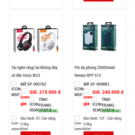
CÒN HÀNG
Bảo
hành:
Test
Đặt
hàng
Tai nghe chụp tai không dây
Pin dự phòng 20000mah
có Mic Hoco W23
Remax RPP 513
Móc khóa
MÃ SP: 002762
MÃ SP: 004883
tình nhân
GIÁ: 215.000 đ
GIÁ: 240.000 đ
love
MÃ
TÌNH
TÌNH
SP:
TRẠNG:
TRẠNG:
000928
CÒN HÀNG
CÒN HÀNG
GIÁ:
Bảo hành: 6T, Cân nặng:
Bảo hành: 12T , Cân nặng :
0,5kg
0.5kg