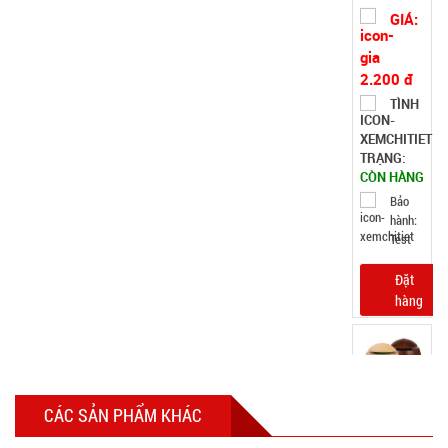
Vat )
GIÁ:
2.200 đ
TÌNH
TRẠNG:
CÒN HÀNG
Bảo
hành:
Test
Đặt
hàng
Máy phun
CÁC SẢN PHẨM KHÁC
sương xông