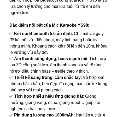
đại, tích hợp loa Bluetooth công suất lớn, YS98 là sự
lựa chọn lý tưởng cho mọi lứa tuổi, từ trẻ em đến
người lớn.
Đặc điểm nổi bật của Mic Karaoke YS98:
✅
Kết nối Bluetooth 5.0 ổn định
: Chỉ mất vài giây
để kết nối với điện thoại, máy tính bảng hoặc tivi
thông minh. Khoảng cách kết nối lên đến 10m, không
lo vướng víu dây dợ.
✅
Âm thanh sống động, bass mạnh mẽ
: Tích hợp
loa 3D công suất lớn, âm thanh vang xa và rõ ràng,
hỗ trợ điều chỉnh bass – treble theo ý thích.
✅
Thiết kế sang trọng, cầm chắc tay
: Vỏ hợp kim
nhôm chắc chắn, bền đẹp, đa dạng màu sắc trẻ trung
phù hợp với mọi phong cách.
✅
Tích hợp nhiều hiệu ứng giọng hát
: Giọng
thường, giọng vang, echo, giọng robot… giúp trải
nghiệm ca hát thú vị hơn.
✅
Pin dung lượng cao 1800mAh
: Hát liên tục từ 4