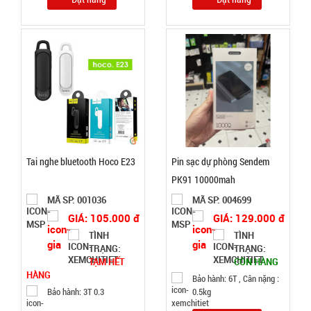
SP004285
( T200, Full
GIÁ:
VAT )
16.000 đ
TÌNH
TRẠNG:
CÒN HÀNG
Bảo
hành:
Tai nghe bluetooth Hoco E23
Pin sạc dự phòng Sendem
Test;
PK91 10000mah
Cân nặng:
0,3kg
MÃ SP: 001036
MÃ SP: 004699
GIÁ: 105.000 đ
GIÁ: 129.000 đ
Đặt
TÌNH
TÌNH
hàng
TRẠNG:
TRẠNG:
TẠM HẾT
CÒN HÀNG
HÀNG
Bảo hành: 6T , Cân nặng :
Bảo hành: 3T 0.3
0.5kg