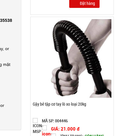
Đặt hàng
335538
y, or
ng mặt
 or
Máy phun sương xông tinh dầu tạo độ ẩm Vân
Gỗ Aroma - CAO
MÃ SP: 003185
GIÁ: 52.000 đ