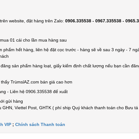
rên website, đặt hàng trên Zalo:
0906.335538 - 0967.335538 - 0965.
ỉ mua 01 cái cho lần mua hàng sau
n phẩm hết hàng, liên hệ đặt cọc trước - hàng sẽ về sau 3 ngày - 7 ngà
khách
e đăng sản phẩm hàng loạt, giấy kiểm định chất lượng nếu bạn cần đă
n thấy TrùmsỉAZ.com bán giá cao hơn
àng - Liên hệ 0906.335538 để xuất
mới gửi hàng
 GHN, Viettel Post, GHTK ( phí ship Quý khách thanh toán cho Bưu tá
h VIP
;
Chính sách Thanh toán