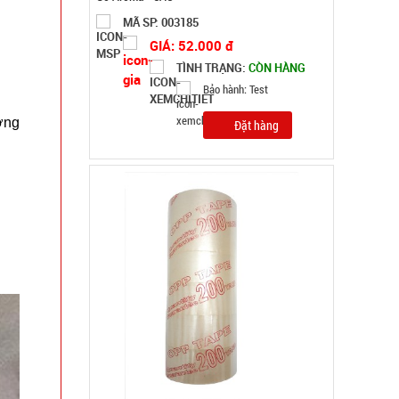
MÃ SP: 000034
GIÁ: 77.000 đ
TÌNH TRẠNG:
CÒN HÀNG
Bảo hành: Test
ờng
Đặt hàng