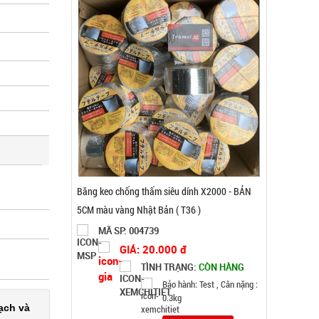
Gậy bẻ tập cơ tay lò xo loại 20kg
MÃ SP: 004446
GIÁ: 21.000 đ
TÌNH TRẠNG:
CÒN HÀNG
Bảo hành: Test, Cân nặng:
ạch và
1kg