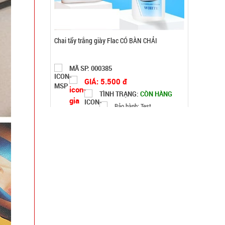
Móc khóa tình nhân love
MÃ SP: 000928
GIÁ: 9.900 đ
TÌNH TRẠNG:
CÒN HÀNG
Bảo hành: Test
Đặt hàng