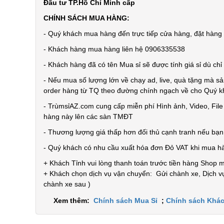
Đầu tư TP.Hồ Chí Minh cấp
CHÍNH SÁCH MUA HÀNG:
- Quý khách mua hàng đến trực tiếp cửa hàng, đặt hàng t
- Khách hàng mua hàng liên hệ 0906335538
- Khách hàng đã có tên Mua sỉ sẽ được tính giá sỉ dù ch
- Nếu mua số lượng lớn về chạy ad, live, quà tặng mà sả
order hàng từ TQ theo đường chính ngạch về cho Quý 
- TrùmsỉAZ.com cung cấp miễn phí Hình ảnh, Video, Fil
hàng này lên các sàn TMĐT
- Thương lượng giá thấp hơn đối thủ cạnh tranh nếu bạ
- Quý khách có nhu cầu xuất hóa đơn Đỏ VAT khi mua h
+ Khách Tỉnh vui lòng thanh toán trước tiền hàng Shop 
+ Khách chọn dịch vụ vận chuyển: Gửi chành xe, Dịch vụ
chành xe sau )
Xem thêm:
Chính sách Mua Sỉ
;
Chính sách Khác