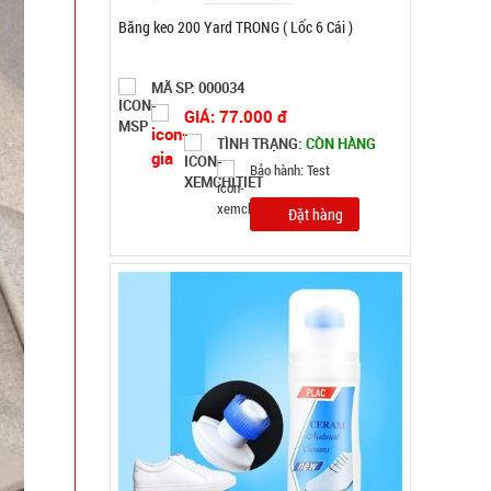
Chai tẩy trắng giày Flac CÓ BÀN CHẢI
MÃ SP: 000385
GIÁ: 5.500 đ
TÌNH TRẠNG:
CÒN HÀNG
Bảo hành: Test
Đặt hàng