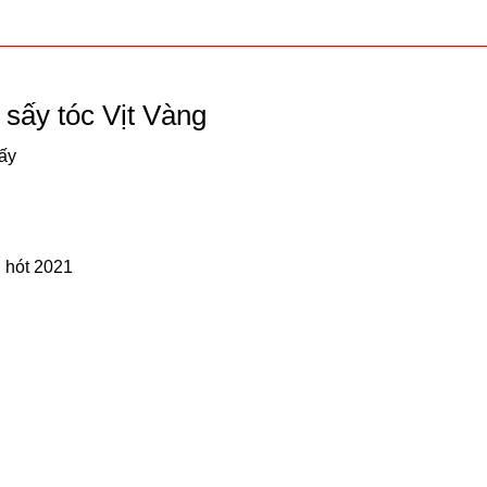
sấy tóc Vịt Vàng
ấy
u hót 2021