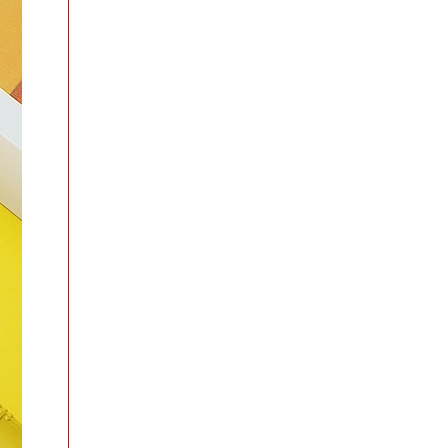
Loa bluetooth Gấu BearBrick B5+ có mắt kính
xịn
MÃ SP: 004007
GIÁ: 115.000 đ
TÌNH TRẠNG:
CÒN HÀNG
Bảo hành: 1T, Cân nặng:
0,5kg
Đặt hàng