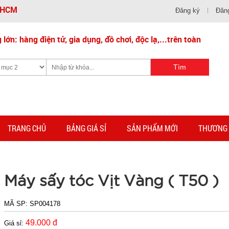
- HCM
Đăng ký
Đăn
lớn: hàng điện tử, gia dụng, đồ chơi, độc lạ,...trên toàn
TRANG CHỦ
BẢNG GIÁ SỈ
SẢN PHẨM MỚI
THƯƠNG 
Máy sấy tóc Vịt Vàng ( T50 )
MÃ SP:
SP004178
49.000 đ
Giá sỉ: