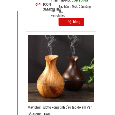
TÌNH TRẠNG:
CÒN HÀNG
Bảo hành: Test
Đặt hàng
Băng keo 200 Yard TRONG ( Lốc 6 Cái )