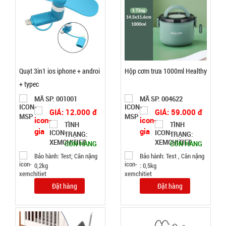
Chai tẩy
trắng giày
Flac CÓ
MÃ
SP:
BÀN CHẢI
000385
Quạt 3in1 ios iphone + androi
Hộp cơm trưa 1000ml Healthy
GIÁ:
+ typec
MÃ SP: 001001
MÃ SP: 004622
5.500 đ
GIÁ: 12.000 đ
GIÁ: 59.000 đ
TÌNH
TÌNH
TÌNH
TRẠNG:
TRẠNG:
CÒN HÀNG
CÒN HÀNG
TRẠNG:
Bảo hành: Test; Cân nặng
Bảo hành: Test , Cân nặng
CÒN HÀNG
0,2kg
: 0,5kg
Bảo
hành:
Đặt hàng
Đặt hàng
Test
Đặt
hàng