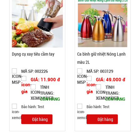
MÃ
SP:
dính X2000
- BẢN 5CM
004739
màu vàng
GIÁ:
Nhật Bản (
T36 )
20.000 đ
TÌNH
Dụng cụ xay tiêu cầm tay
Ca bình giữ nhiệt Nóng Lạnh
màu 2L
TRẠNG:
MÃ SP: 002226
MÃ SP: 003129
CÒN HÀNG
GIÁ: 11.900 đ
GIÁ: 49.000 đ
Bảo
TÌNH
TÌNH
hành:
TRẠNG:
TRẠNG:
Test ,
CÒN HÀNG
CÒN HÀNG
Cân nặng :
0.3kg
Bảo hành: Test
Bảo hành: Test
Đặt
Đặt hàng
Đặt hàng
hàng