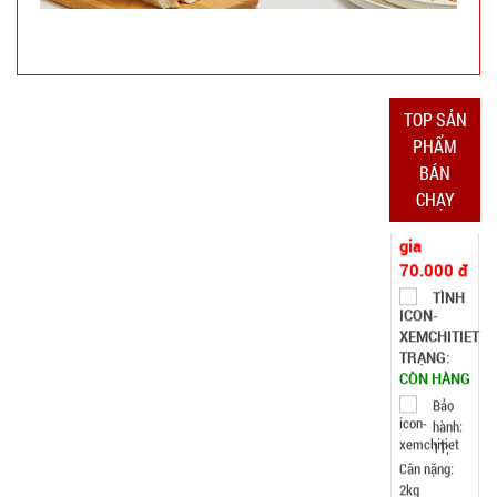
TRẠNG:
CÒN HÀNG
Bảo
TOP SẢN
hành:
1T;
PHẨM
Cân nặng:
BÁN
2kg
CHẠY
Đặt
hàng
Chai xịt khử
mùi hôi
giày Nhật
MÃ
SP:
Bản công
nghệ Ag+