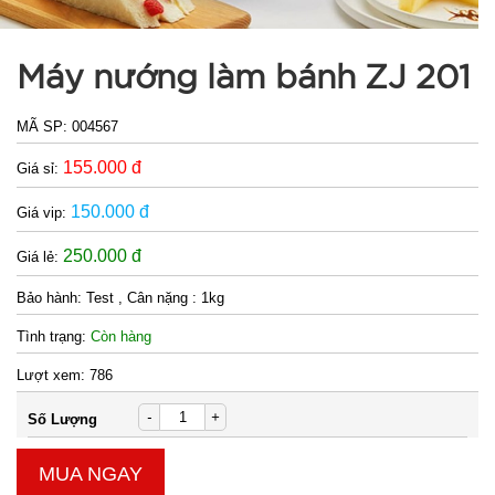
Máy nướng làm bánh ZJ 201
MÃ SP:
004567
155.000 đ
Giá sỉ:
150.000 đ
Giá vip:
250.000 đ
Giá lẻ:
Bảo hành:
Test , Cân nặng : 1kg
Tình trạng:
Còn hàng
Lượt xem:
786
-
+
Số Lượng
MUA NGAY