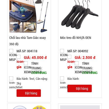
Máy xông
tinh dầu
Humi loại
Chổi lau nhà Tam Giác xoay
Móc treo đồ NHỰA ĐEN
MÃ
SP:
vỏ Trắng
360 độ
Chữ T xịn
MÃ SP: 004118
MÃ SP: 004092
003690
GIÁ: 45.000 đ
GIÁ: 2.500 đ
GIÁ:
TÌNH
TÌNH
TRẠNG:
TRẠNG:
19.000 đ
CÒN HÀNG
CÒN HÀNG
TÌNH
Bảo hành: Test, Cân nặng:
Bảo hành:
2kg
Đặt hàng
TRẠNG:
Đặt hàng
CÒN HÀNG
Bảo
hành: