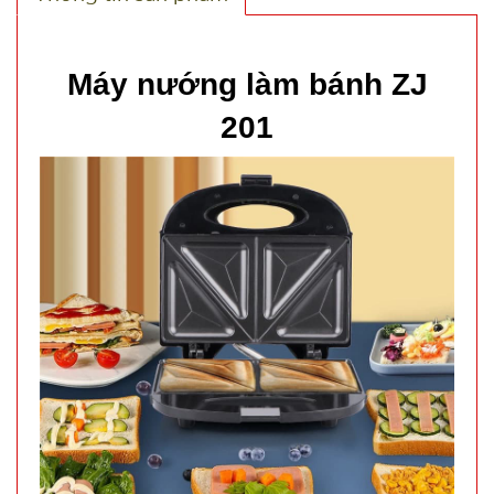
hàng
Máy nướng làm bánh ZJ
201
Dây chuỗi
Trầm
Hương 108
MÃ
SP:
hạt full hộp
003378
GIÁ:
29.000 đ
TÌNH
TRẠNG:
CÒN HÀNG