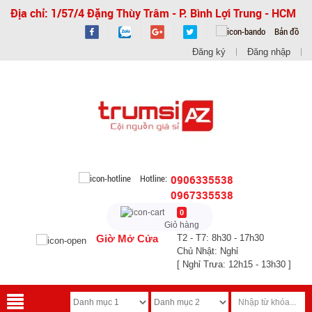
Địa chỉ: 1/57/4 Đặng Thùy Trâm - P. Bình Lợi Trung - HCM
Bản đồ
Đăng ký
Đăng nhập
Hotline:
0906335538
0967335538
0
Giỏ hàng
Giờ Mở Cửa
T2 - T7: 8h30 - 17h30
Chủ Nhật: Nghỉ
[ Nghỉ Trưa: 12h15 - 13h30 ]