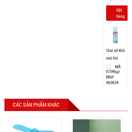
003834
260ML
GIÁ:
9.900 đ
TÌNH
TRẠNG:
CÒN HÀNG
Bảo
hành:
Test,
Cân nặng:
0,5kg
Đặt
hàng
CÁC SẢN PHẨM KHÁC