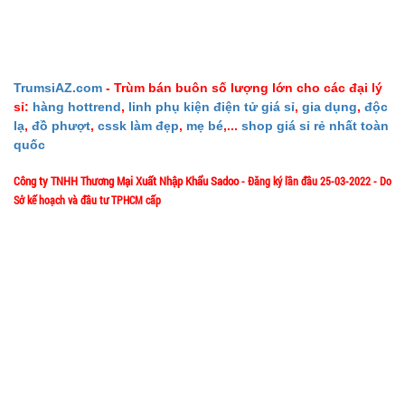
Ấm siêu tốc
inox 1,8 Lít
TrumsiAZ.com
- Trùm bán buôn số lượng lớn cho các đại lý
sỉ:
hàng hottrend
,
linh phụ kiện điện tử giá sỉ
,
gia dụng
,
độc
( T24, full
MÃ
lạ
,
đồ phượt
,
cssk làm đẹp
,
mẹ bé
,...
shop giá sỉ rẻ nhất toàn
SP:
vat )
quốc
SP004162
Công ty TNHH Thương Mại Xuất Nhập Khẩu Sadoo
- Đăng ký lần đầu 25-03-2022 - Do
GIÁ:
Sở kế hoạch và đầu tư TPHCM cấp
1/57/4 Đặng Thùy Trâm - P. Bình Lợi Trung - HCM
Địa chỉ:
65.000 đ
TÌNH
Hotline: 0906.335538 – 0967.335538- 0911.335538
Email: trumsiaz@gmail.com
TRẠNG:
Thời gian làm việc: T2 - T7: 8h00 - 17h30;
CÒN HÀNG
[ Nghỉ Trưa: 12h15 - 13h30 ] - C
N: Nghỉ
Bảo
hành:
KO
BH; Cân