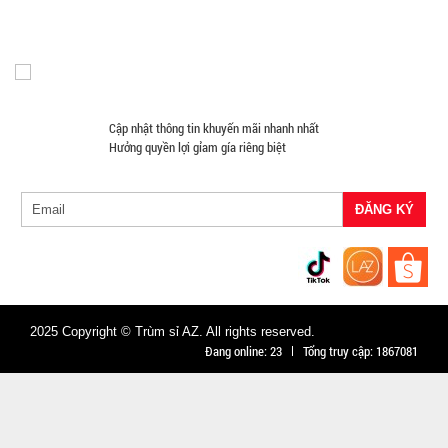
Thấm siêu
Đèn Pin Giá Sỉ
Mắt Kính
MÃ
SP:
dính 5M -
BẢN TO
003074
10CM ( t18,
GIÁ:
full vat )
Cập nhật thông tin khuyến mãi nhanh nhất
Hưởng quyền lợi gỉam gía riêng biệt
24.000 đ
TÌNH
TRẠNG:
CÒN HÀNG
Bảo
hành:
Test
2025 Copyright © Trùm sỉ AZ. All rights reserved.
Đặt
Đang online:
23
Tổng truy cập:
1867081
hàng