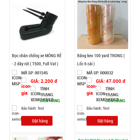
3.000 đ
TÌNH
TRẠNG:
CÒN HÀNG
Bọc chân chống xe MỎNG RẺ
Băng keo 100 yard TRONG (
Bảo
hành:
- 2 dây rút ( T500, Full Vat )
Lốc 6 cái )
Test
MÃ SP: 001545
MÃ SP: 000032
Đặt
GIÁ: 2.200 đ
GIÁ: 47.000 đ
hàng
TÌNH
TÌNH
TRẠNG:
TRẠNG:
CÒN HÀNG
CÒN HÀNG
Bảo hành: Test
Bảo hành: Test
Đặt hàng
Đặt hàng
Băng keo
chống
thấm siêu