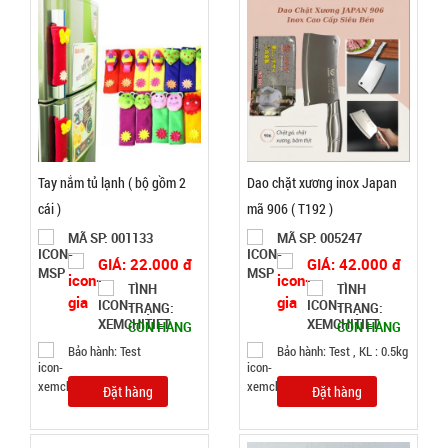
TRẠNG:
CÒN HÀNG
Bảo
hành:
Test
Đặt
Tay nắm tủ lạnh ( bộ gồm 2
Dao chặt xương inox Japan
hàng
cái )
mã 906 ( T192 )
MÃ SP: 001133
MÃ SP: 005247
GIÁ: 22.000 đ
GIÁ: 42.000 đ
TÌNH
TÌNH
TRẠNG:
TRẠNG:
Tripod 3
CÒN HÀNG
CÒN HÀNG
chân ngắn
Bảo hành: Test
Bảo hành: Test , KL : 0.5kg
mini nhiều
MÃ
SP:
màu
Đặt hàng
Đặt hàng
001168
GIÁ: