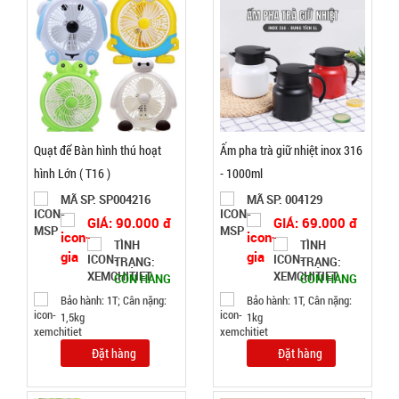
Test,
Cân nặng:
0,5kg
Đặt
hàng
Quạt để Bàn hình thú hoạt
Ấm pha trà giữ nhiệt inox 316
hình Lớn ( T16 )
- 1000ml
MÃ SP: SP004216
MÃ SP: 004129
Giá đỡ điện
GIÁ: 90.000 đ
GIÁ: 69.000 đ
thoại
TÌNH
TÌNH
Folding F8
MÃ
TRẠNG:
TRẠNG:
SP:
VUÔNG (
CÒN HÀNG
CÒN HÀNG
T200, full
003066
Bảo hành: 1T; Cân nặng:
Bảo hành: 1T, Cân nặng:
vat )
1,5kg
1kg
GIÁ:
Đặt hàng
Đặt hàng
12.000 đ
TÌNH