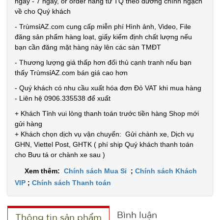
ngày - 7 ngày, or order hàng từ TQ theo đường chính ngạch
về cho Quý khách
Móc khóa
- TrùmsỉAZ.com cung cấp miễn phí Hình ảnh, Video, File
tình nhân
đăng sản phẩm hàng loạt, giấy kiểm định chất lượng nếu
bạn cần đăng mặt hàng này lên các sàn TMĐT
love
MÃ
SP:
- Thương lượng giá thấp hơn đối thủ cạnh tranh nếu bạn
thấy TrùmsỉAZ.com bán giá cao hơn
000928
- Quý khách có nhu cầu xuất hóa đơn Đỏ VAT khi mua hàng
GIÁ:
- Liên hệ 0906.335538 để xuất
+ Khách Tỉnh vui lòng thanh toán trước tiền hàng Shop mới
9.900 đ
gửi hàng
TÌNH
+ Khách chọn dịch vụ vận chuyển: Gửi chành xe, Dịch vụ
GHN, Viettel Post, GHTK ( phí ship Quý khách thanh toán
cho Bưu tá or chành xe sau )
TRẠNG:
CÒN HÀNG
Xem thêm:
Chính sách Mua Sỉ
;
Chính sách Khách
Bảo
VIP
;
Chính sách Thanh toán
hành:
Test
Bình luận
Thông tin sản phẩm
Đặt