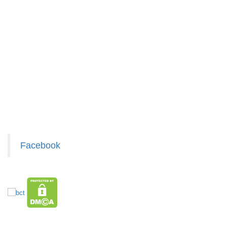
TRẠNG:
Chính sách giao hàng
CÒN HÀNG
Chính sách thanh toán
Bảo
Chính sách bảo hành - kiểm hàng
hành:
Test,
Chính sách bảo mật cho khách
Cân nặng:
Liên hệ hợp tác chào hàng
0,3kg
Giấy chứng nhận Thương Hiệu
Đặt
Xem / tải danh sách hàng hóa MuabangiasiAZ
hàng
Facebook
Máy
massage
mặt ion
MÃ
SP:
WFC
000867