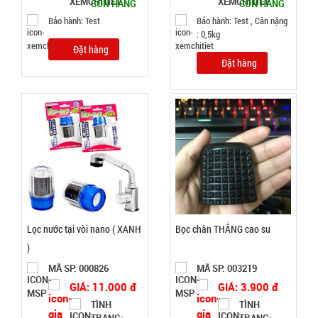
CÒN HÀNG
CÒN HÀNG
TÌNH
Bảo hành: Test
Bảo hành: Test , Cân nặng
: 0,5kg
TRẠNG:
Đặt hàng
CÒN HÀNG
Đặt hàng
Bảo
hành:
Test ,
Cân nặng :
0.3kg
Đặt
hàng
Lọc nước tại vòi nano ( XANH
Bọc chân THẮNG cao su
)
Lót chuột
MÃ SP: 000826
MÃ SP: 003219
pad
GIÁ: 11.000 đ
GIÁ: 3.900 đ
25x30cm
MÃ
TÌNH
TÌNH
SP:
Tyloo màu