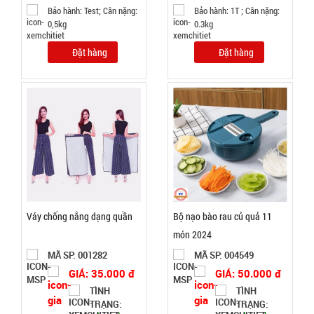
Bảo hành: Test; Cân nặng:
Bảo hành: 1T ; Cân nặng:
Bảo
0,5kg
0.3kg
hành:
Test
Đặt hàng
Đặt hàng
Đặt
hàng
Giá đỡ điện
thoại K61
mini ( T200,
MÃ
Váy chống nắng dạng quần
Bộ nạo bào rau củ quả 11
SP:
full vat )
món 2024
004825
MÃ SP: 001282
MÃ SP: 004549
GIÁ:
GIÁ: 35.000 đ
GIÁ: 50.000 đ
TÌNH
TÌNH
38.000 đ
TRẠNG:
TRẠNG: