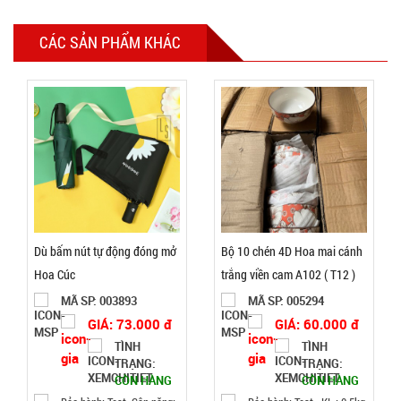
Quạt sạc
tích điện
CÁC SẢN PHẨM KHÁC
pin 10 cell
MÃ
SP:
48V Lớn -
lồng sắt
004718
cánh sắt
GIÁ:
KO XOAY (
T18 )
225.000
đ
TÌNH
Dù bấm nút tự động đóng mở
Bộ 10 chén 4D Hoa mai cánh
TRẠNG:
Hoa Cúc
trắng viền cam A102 ( T12 )
CÒN HÀNG
MÃ SP: 003893
MÃ SP: 005294
Bảo
GIÁ: 73.000 đ
GIÁ: 60.000 đ
hành:
1T ,
TÌNH
TÌNH
Cân nặng :
TRẠNG:
TRẠNG:
2kg
CÒN HÀNG
CÒN HÀNG