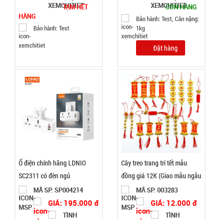
TẠM HẾT
CÒN HÀNG
Tripod 3
HÀNG
Bảo hành: Test, Cân nặng:
Bảo hành: Test
1kg
chân ngắn
mini nhiều
MÃ
Đặt hàng
SP:
màu
001168
GIÁ:
3.000 đ
TÌNH
TRẠNG:
CÒN HÀNG
Ổ điện chính hãng LDNIO
Cây treo trang trí tết mẫu
Bảo
SC2311 có đèn ngủ
đồng giá 12K (Giao mẫu ngẫu
hành:
nhiên)
MÃ SP: SP004214
MÃ SP: 003283
Test
GIÁ: 195.000 đ
GIÁ: 12.000 đ
Đặt
TÌNH
TÌNH