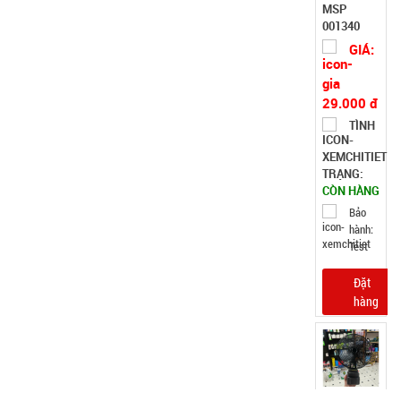
001340
GIÁ:
29.000 đ
TÌNH
TRẠNG:
CÒN HÀNG
Bảo
hành:
Test
Đặt
hàng