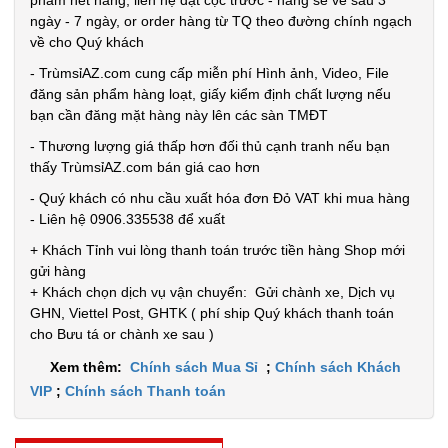
phẩm hết hàng, liên hệ đặt cọc trước - hàng sẽ về sau 3
hành:
ngày - 7 ngày, or order hàng từ TQ theo đường chính ngạch
Test ,
về cho Quý khách
Cân nặng :
0.3kg
- TrùmsỉAZ.com cung cấp miễn phí Hình ảnh, Video, File
đăng sản phẩm hàng loạt, giấy kiểm định chất lượng nếu
Đặt
bạn cần đăng mặt hàng này lên các sàn TMĐT
hàng
- Thương lượng giá thấp hơn đối thủ cạnh tranh nếu bạn
thấy TrùmsỉAZ.com bán giá cao hơn
- Quý khách có nhu cầu xuất hóa đơn Đỏ VAT khi mua hàng
- Liên hệ 0906.335538 để xuất
Ổ điện 3
+ Khách Tỉnh vui lòng thanh toán trước tiền hàng Shop mới
cổng usb 6
gửi hàng
+ Khách chọn dịch vụ vận chuyển: Gửi chành xe, Dịch vụ
lỗ cắm -
MÃ
GHN, Viettel Post, GHTK ( phí ship Quý khách thanh toán
SP:
Xanh Lá (
cho Bưu tá or chành xe sau )
T120 )
002019
Xem thêm:
Chính sách Mua Sỉ
;
Chính sách Khách
GIÁ:
VIP
;
Chính sách Thanh toán
31.000 đ