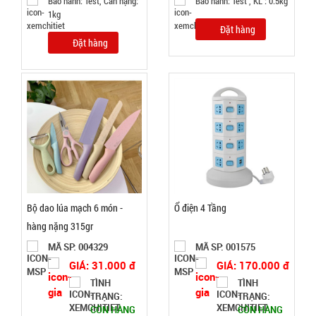
Bảo hành: Test, Cân nặng:
Bảo hành: Test , KL : 0.5kg
Đặt
1kg
hàng
Đặt hàng
Đặt hàng
Lọ con Heo
thả bồn
cầu Xanh
MÃ
SP:
002969
GIÁ:
Bộ dao lúa mạch 6 món -
Ổ điện 4 Tầng
hàng nặng 315gr
6.500 đ
MÃ SP: 004329
MÃ SP: 001575
TÌNH
GIÁ: 31.000 đ
GIÁ: 170.000 đ
TÌNH
TÌNH
TRẠNG:
TRẠNG:
TRẠNG:
CÒN HÀNG
CÒN HÀNG
CÒN HÀNG