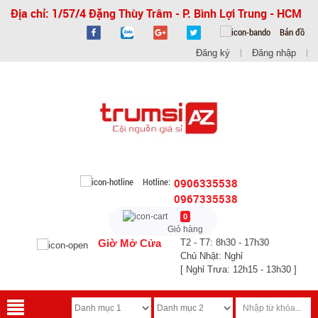
Địa chỉ: 1/57/4 Đặng Thùy Trâm - P. Bình Lợi Trung - HCM
Bản đồ
Đăng ký
Đăng nhập
Hotline:
0906335538
0967335538
0
Giỏ hàng
Giờ Mở Cửa
T2 - T7: 8h30 - 17h30
Chủ Nhật: Nghỉ
[ Nghỉ Trưa: 12h15 - 13h30 ]