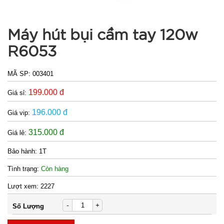
Móc khóa
Máy hút bụi cầm tay 120w
tình nhân
love
MÃ
R6053
SP:
000928
MÃ SP:
003401
GIÁ:
199.000 đ
Giá sỉ:
196.000 đ
Giá vip:
9.900 đ
TÌNH
315.000 đ
Giá lẻ:
Bảo hành:
1T
TRẠNG:
CÒN HÀNG
Tình trạng:
Còn hàng
Bảo
hành:
Lượt xem:
2227
Test
-
+
Số Lượng
Đặt