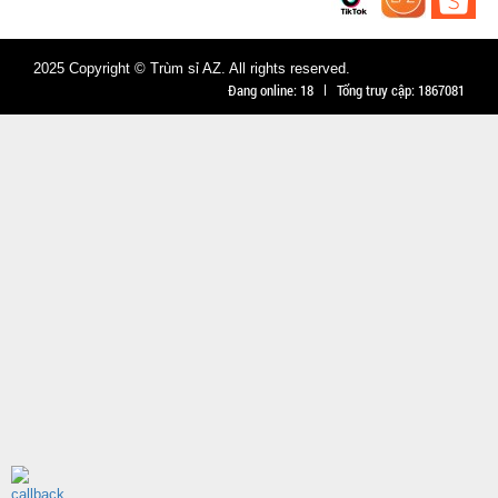
2025 Copyright © Trùm sỉ AZ. All rights reserved.
Đang online:
18
Tổng truy cập:
1867081
Dây chuỗi
Trầm
Hương 108
MÃ
SP:
hạt full hộp
003378
GIÁ:
29.000 đ
TÌNH
TRẠNG:
CÒN HÀNG
Bảo
hành:
Test