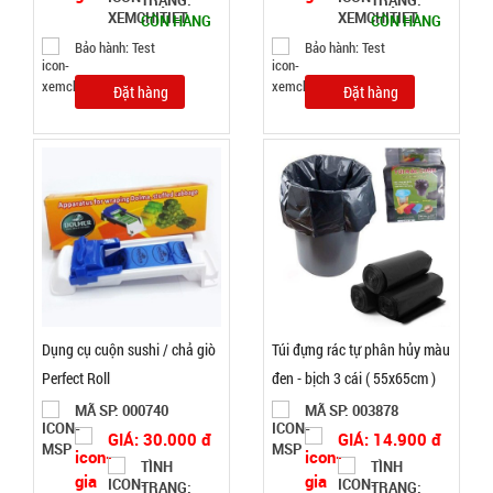
TRẠNG:
TRẠNG:
đỏ Dày 4 Ly
CÒN HÀNG
CÒN HÀNG
SP004285
( T200, Full
Bảo hành: Test
Bảo hành: Test
GIÁ:
VAT )
Đặt hàng
Đặt hàng
16.000 đ
TÌNH
TRẠNG:
CÒN HÀNG
Bảo
hành:
Test;
Cân nặng:
0,3kg
Dụng cụ cuộn sushi / chả giò
Túi đựng rác tự phân hủy màu
Perfect Roll
đen - bịch 3 cái ( 55x65cm )
Đặt
hàng
MÃ SP: 000740
MÃ SP: 003878
GIÁ: 30.000 đ
GIÁ: 14.900 đ
TÌNH
TÌNH
TRẠNG:
TRẠNG: