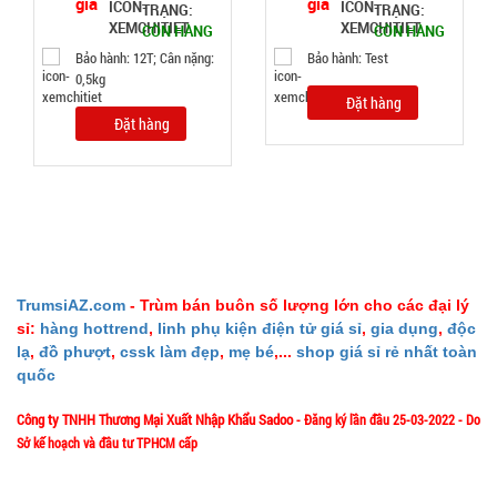
hàng
TRẠNG:
TRẠNG:
CÒN HÀNG
CÒN HÀNG
Bảo hành: 12T; Cân nặng:
Bảo hành: Test
0,5kg
Đặt hàng
Đặt hàng
Giá đỡ điện
thoại
Folding F8
MÃ
SP:
VUÔNG (
T200, full
003066
vat )
GIÁ:
TrumsiAZ.com
- Trùm bán buôn số lượng lớn cho các đại lý
sỉ:
hàng hottrend
,
linh phụ kiện điện tử giá sỉ
,
gia dụng
,
độc
12.000 đ
lạ
,
đồ phượt
,
cssk làm đẹp
,
mẹ bé
,...
shop giá sỉ rẻ nhất toàn
TÌNH
quốc
Công ty TNHH Thương Mại Xuất Nhập Khẩu Sadoo
- Đăng ký lần đầu 25-03-2022 - Do
TRẠNG:
Sở kế hoạch và đầu tư TPHCM cấp
CÒN HÀNG
Bảo
1/57/4 Đặng Thùy Trâm - P. Bình Lợi Trung - HCM
Địa chỉ: