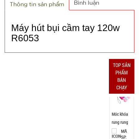
Bình luận
Thông tin sản phẩm
TÌNH
TRẠNG:
Máy hút bụi cầm tay 120w
CÒN HÀNG
Bảo
R6053
hành:
7N ,
Cân nặng :
0.3kg
TOP SẢN
Đặt
PHẨM
hàng
BÁN
CHẠY
Móc khóa
rung rung
mini
MÃ
SP: