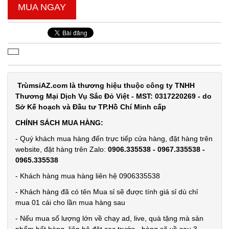
hàng
MUA NGAY
Găng tay
Slim túi
TrùmsỉAZ.com là thương hiệu thuộc công ty TNHH
nilon rẻ (
MÃ
Thương Mại Dịch Vụ Sắc Đỏ Việt - MST: 0317220269 - do
SP:
T1000 )
Sở Kế hoạch và Đầu tư TP.Hồ Chí Minh cấp
005066
CHÍNH SÁCH MUA HÀNG:
GIÁ:
- Quý khách mua hàng đến trực tiếp cửa hàng, đặt hàng trên
website, đặt hàng trên Zalo:
0906.335538 - 0967.335538 -
0965.335538
5.900 đ
TÌNH
- Khách hàng mua hàng liên hệ 0906335538
- Khách hàng đã có tên Mua sỉ sẽ được tính giá sỉ dù chỉ
TRẠNG:
mua 01 cái cho lần mua hàng sau
CÒN HÀNG
- Nếu mua số lượng lớn về chạy ad, live, quà tặng mà sản
Bảo