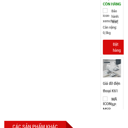
GIÁ:
38.000 đ
TÌNH
TRẠNG:
CÒN HÀNG
Bảo
hành:
Test ,
Cân nặng :
0.3kg
Đặt
hàng
CÁC SẢN PHẨM KHÁC