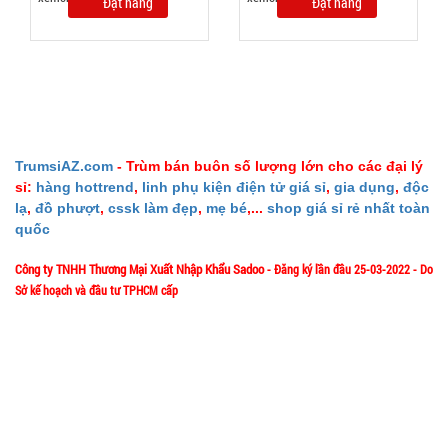
Đặt hàng
Đặt hàng
Bình thủy
tinh nắp
Inox có
MÃ
SP:
quai 500ml
002108
TrumsiAZ.com
- Trùm bán buôn số lượng lớn cho các đại lý
sỉ:
hàng hottrend
,
linh phụ kiện điện tử giá sỉ
,
gia dụng
,
độc
GIÁ:
lạ
,
đồ phượt
,
cssk làm đẹp
,
mẹ bé
,...
shop giá sỉ rẻ nhất toàn
quốc
5.900 đ
Công ty TNHH Thương Mại Xuất Nhập Khẩu Sadoo
- Đăng ký lần đầu 25-03-2022 - Do
TÌNH
Sở kế hoạch và đầu tư TPHCM cấp
1/57/4 Đặng Thùy Trâm - P. Bình Lợi Trung - HCM
TRẠNG:
Địa chỉ:
CÒN HÀNG
Bảo
Hotline: 0906.335538 – 0967.335538- 0911.335538
hành:
Email: trumsiaz@gmail.com
Test
Thời gian làm việc: T2 - T7: 8h00 - 17h30;
[ Nghỉ Trưa: 12h15 - 13h30 ] - C
N: Nghỉ