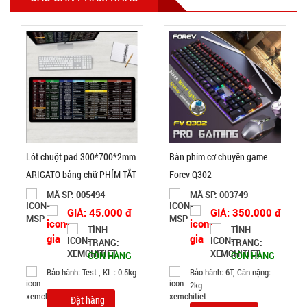
Móc khóa
tình nhân
love
MÃ
SP:
000928
GIÁ:
9.900 đ
TÌNH
Lót chuột pad 300*700*2mm
Bàn phím cơ chuyên game
ARIGATO bảng chữ PHÍM TẮT
Forev Q302
TRẠNG:
( T100 , Full VAT )
MÃ SP: 005494
MÃ SP: 003749
CÒN HÀNG
GIÁ: 45.000 đ
GIÁ: 350.000 đ
Bảo
TÌNH
TÌNH
hành:
TRẠNG:
TRẠNG:
Test
CÒN HÀNG
CÒN HÀNG
Bảo hành: Test , KL : 0.5kg
Bảo hành: 6T, Cân nặng:
Đặt
2kg
hàng
Đặt hàng