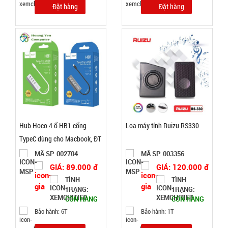
Đặt hàng
Đặt hàng
5.900 đ
TÌNH
TRẠNG:
CÒN HÀNG
Bảo
hành:
Test,
Cân nặng:
0,5kg
Hub Hoco 4 ổ HB1 cổng
Loa máy tính Ruizu RS330
TypeC dùng cho Macbook, ĐT
Đặt
cổng typec
MÃ SP: 002704
MÃ SP: 003356
hàng
GIÁ: 89.000 đ
GIÁ: 120.000 đ
TÌNH
TÌNH
TRẠNG:
TRẠNG:
CÒN HÀNG
CÒN HÀNG
Bảo hành: 6T
Bảo hành: 1T
Lọ con Heo
thả bồn