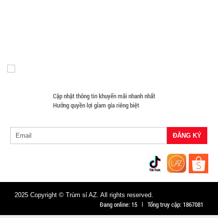
Máy Massage - Máy Tập Thể Dục Giá Sỉ
Quạt Mát
003967
Đồ Chuyên Phượt Giá Sỉ
Pin Sạc Dự Phòng Giá Sỉ
GIÁ:
Đồng Hồ Giá Buôn
Đồ Sửa Chữa Giá Sỉ
Mua Áo Mua Số Lượng
Đèn Pin Giá Sỉ
Mắt Kính
11.900 đ
TÌNH
TRẠNG:
CÒN HÀNG
Cập nhật thông tin khuyến mãi nhanh nhất
Hưởng quyền lợi gỉam gía riêng biệt
Bảo
hành:
Test,
Cân nặng:
0,2kg
Đặt
hàng
2025 Copyright © Trùm sỉ AZ. All rights reserved.
Đang online:
15
Tổng truy cập:
1867081