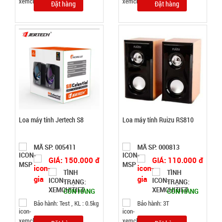
Đặt hàng
Đặt hàng
cầu Xanh
MÃ
SP:
002969
GIÁ:
6.500 đ
TÌNH
Loa máy tính Jertech S8
Loa máy tính Ruizu RS810
TRẠNG:
CÒN HÀNG
Bảo
MÃ SP: 005411
MÃ SP: 000813
hành:
GIÁ: 150.000 đ
GIÁ: 110.000 đ
Test
TÌNH
TÌNH
TRẠNG:
TRẠNG:
Đặt
CÒN HÀNG
CÒN HÀNG
hàng
Bảo hành: Test , KL : 0.5kg
Bảo hành: 3T