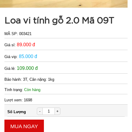
tầng inox
Soup
MÃ
Loa vi tính gỗ 2.0 Mã 09T
SP:
Steamer
003196
MÃ SP:
003421
GIÁ:
89.000 đ
Giá sỉ:
85.000 đ
46.000 đ
Giá vip:
TÌNH
109.000 đ
Giá lẻ:
Bảo hành:
3T, Cân nặng: 1kg
TRẠNG:
CÒN HÀNG
Tình trạng:
Còn hàng
Bảo
hành:
Lượt xem:
1698
Test
-
+
Số Lượng
Đặt
hàng
MUA NGAY