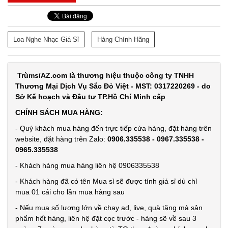
Loa Nghe Nhạc Giá Sỉ
Hàng Chính Hãng
Bộ dao 5
món lưỡi
đen Buck
MÃ
TrùmsỉAZ.com là thương hiệu thuộc công ty TNHH
SP:
Mã T65S
Thương Mại Dịch Vụ Sắc Đỏ Việt - MST: 0317220269 - do
Sở Kế hoạch và Đầu tư TP.Hồ Chí Minh cấp
002796
GIÁ:
CHÍNH SÁCH MUA HÀNG:
- Quý khách mua hàng đến trực tiếp cửa hàng, đặt hàng trên
website, đặt hàng trên Zalo:
0906.335538 - 0967.335538 -
32.000 đ
0965.335538
TÌNH
- Khách hàng mua hàng liên hệ 0906335538
- Khách hàng đã có tên Mua sỉ sẽ được tính giá sỉ dù chỉ
TRẠNG:
CÒN HÀNG
mua 01 cái cho lần mua hàng sau
Bảo
- Nếu mua số lượng lớn về chạy ad, live, quà tặng mà sản
hành:
phẩm hết hàng, liên hệ đặt cọc trước - hàng sẽ về sau 3
Test ,