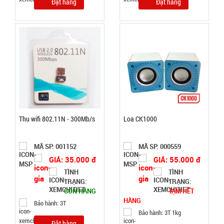
Đặt hàng
Đặt hàng
Đặt
hàng
Gậy bẻ tập
cơ tay lò xo
loại 20kg
MÃ
Thu wifi 802.11N - 300Mb/s
Loa CK1000
SP:
004446
MÃ SP: 001152
MÃ SP: 000559
GIÁ:
GIÁ: 35.000 đ
GIÁ: 55.000 đ
TÌNH
TÌNH
TRẠNG:
TRẠNG:
21.000 đ
CÒN HÀNG
TẠM HẾT
TÌNH
HÀNG
Bảo hành: 3T
Bảo hành: 3T 1kg
Đặt hàng