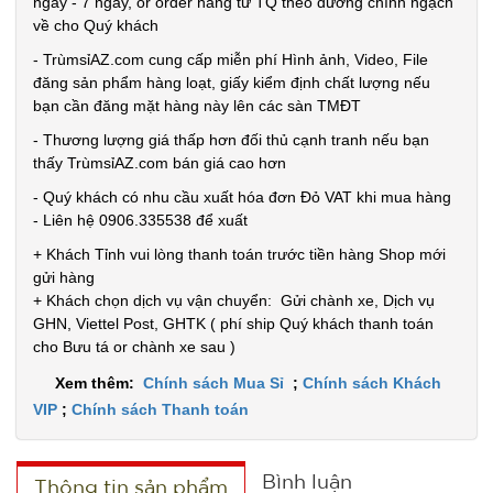
ngày - 7 ngày, or order hàng từ TQ theo đường chính ngạch
Cân nặng :
về cho Quý khách
0.5kg
- TrùmsỉAZ.com cung cấp miễn phí Hình ảnh, Video, File
Đặt
đăng sản phẩm hàng loạt, giấy kiểm định chất lượng nếu
hàng
bạn cần đăng mặt hàng này lên các sàn TMĐT
- Thương lượng giá thấp hơn đối thủ cạnh tranh nếu bạn
thấy TrùmsỉAZ.com bán giá cao hơn
- Quý khách có nhu cầu xuất hóa đơn Đỏ VAT khi mua hàng
- Liên hệ 0906.335538 để xuất
Máy xông
tinh dầu
+ Khách Tỉnh vui lòng thanh toán trước tiền hàng Shop mới
gửi hàng
Humi loại
MÃ
+ Khách chọn dịch vụ vận chuyển: Gửi chành xe, Dịch vụ
SP:
vỏ Trắng
GHN, Viettel Post, GHTK ( phí ship Quý khách thanh toán
Chữ T xịn
003690
cho Bưu tá or chành xe sau )
GIÁ:
Xem thêm:
Chính sách Mua Sỉ
;
Chính sách Khách
VIP
;
Chính sách Thanh toán
19.000 đ
TÌNH
Bình luận
Thông tin sản phẩm