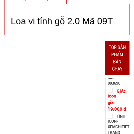
TRẠNG:
CÒN HÀNG
Loa vi tính gỗ 2.0 Mã 09T
Bảo
hành:
Test,
Cân nặng:
0,5kg
TOP SẢN
PHẨM
Đặt
BÁN
hàng
CHẠY
Giá đỡ điện
thoại K61
mini ( T200,
MÃ
SP:
full vat )
004825