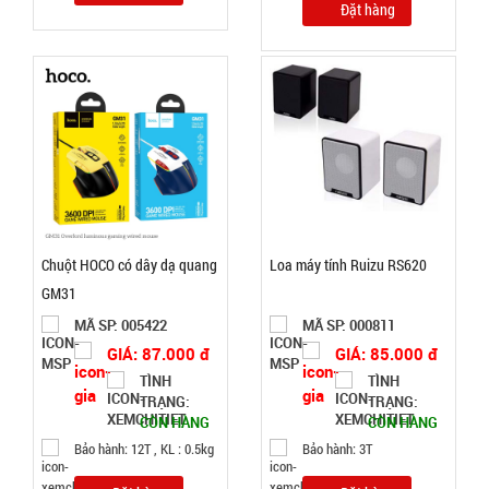
Đặt hàng
Tripod 3
chân ngắn
mini nhiều
MÃ
SP:
màu
001168
GIÁ:
Chuột HOCO có dây dạ quang
Loa máy tính Ruizu RS620
GM31
3.000 đ
MÃ SP: 005422
MÃ SP: 000811
TÌNH
GIÁ: 87.000 đ
GIÁ: 85.000 đ
TÌNH
TÌNH
TRẠNG:
TRẠNG:
TRẠNG:
CÒN HÀNG
CÒN HÀNG
CÒN HÀNG
Bảo
Bảo hành: 12T , KL : 0.5kg
Bảo hành: 3T
hành:
Test