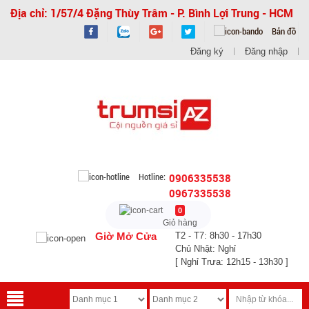
Địa chỉ: 1/57/4 Đặng Thùy Trâm - P. Bình Lợi Trung - HCM
Bản đồ
Đăng ký
Đăng nhập
Hotline:
0906335538
0967335538
0
Giỏ hàng
Giờ Mở Cửa
T2 - T7: 8h30 - 17h30
Chủ Nhật: Nghỉ
[ Nghỉ Trưa: 12h15 - 13h30 ]