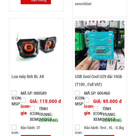
TRẠNG:
CÒN HÀNG
Bảo
hành:
Test,
Cân nặng:
1kg
Đặt
hàng
Loa máy tính BL A8
USB Gool Cool U29 dài 16Gb
(T100 , Full VAT)
Khay làm
MÃ SP: 000589
MÃ SP: 005460
đá 33 ô
GIÁ: 115.000 đ
GIÁ: 95.000 đ
tròn có nắp
MÃ
TÌNH
TÌNH
SP:
đậy
TRẠNG:
TRẠNG:
CÒN HÀNG
CÒN HÀNG
003858
Bảo hành: 3T
Bảo hành: Test , KL : 0.3kg
GIÁ: