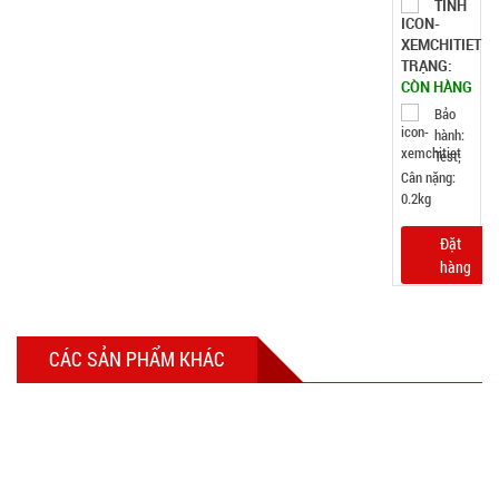
TÌNH
TRẠNG:
CÒN HÀNG
Bảo
hành:
Test;
Cân nặng:
0.2kg
Đặt
hàng
CÁC SẢN PHẨM KHÁC
Nồi hấp 2
tầng inox
Soup
MÃ
SP:
Steamer