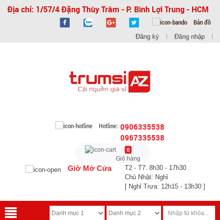
Địa chỉ: 1/57/4 Đặng Thùy Trâm - P. Bình Lợi Trung - HCM
Bản đồ
Đăng ký
Đăng nhập
Hotline:
0906335538
0967335538
0
Giỏ hàng
Giờ Mở Cửa
T2 - T7: 8h30 - 17h30
Chủ Nhật: Nghỉ
[ Nghỉ Trưa: 12h15 - 13h30 ]