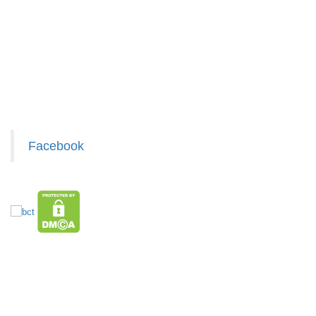
Chính sách bảo mật cho khách
Liên hệ hợp tác chào hàng
Giấy chứng nhận Thương Hiệu
Xem / tải danh sách hàng hóa MuabangiasiAZ
Máy
massage
mặt ion
MÃ
SP:
WFC
Facebook
000867
GIÁ:
14.900 đ
TÌNH
TRẠNG:
CÒN HÀNG
HÀNG XUẤT ĐƯỢC VAT
TOP sp bán chạy trên Sàn TMDT
Bảo
Giá Sỉ Siêu Rẻ DƯỚI 20K
Hàng Tết 2026 Giá Sỉ
Săn Flash Sale