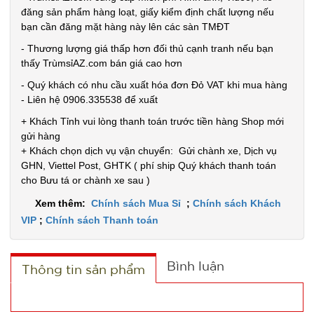
đăng sản phẩm hàng loạt, giấy kiểm định chất lượng nếu
bạn cần đăng mặt hàng này lên các sàn TMĐT
- Thương lượng giá thấp hơn đối thủ cạnh tranh nếu bạn
thấy TrùmsỉAZ.com bán giá cao hơn
Dao cạo
- Quý khách có nhu cầu xuất hóa đơn Đỏ VAT khi mua hàng
lông mày
- Liên hệ 0906.335538 để xuất
AiLin có
MÃ
+ Khách Tỉnh vui lòng thanh toán trước tiền hàng Shop mới
SP:
tặng đầu
gửi hàng
thay
+ Khách chọn dịch vụ vận chuyển: Gửi chành xe, Dịch vụ
003739
GHN, Viettel Post, GHTK ( phí ship Quý khách thanh toán
GIÁ:
cho Bưu tá or chành xe sau )
Xem thêm:
Chính sách Mua Sỉ
;
Chính sách Khách
4.500 đ
VIP
;
Chính sách Thanh toán
TÌNH
Bình luận
Thông tin sản phẩm
TRẠNG:
CÒN HÀNG
Bảo
hành: