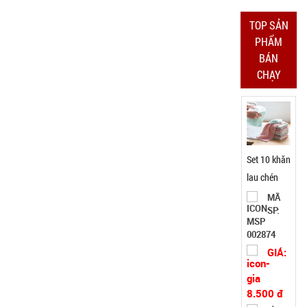
Test,
TOP SẢN
Cân nặng:
0,3kg
PHẨM
BÁN
Đặt
CHẠY
hàng
Set 10 khăn
lau chén
bát 2 mặt
MÃ
SP:
xanh hồng
( T2000 cái
002874
)
GIÁ:
8.500 đ