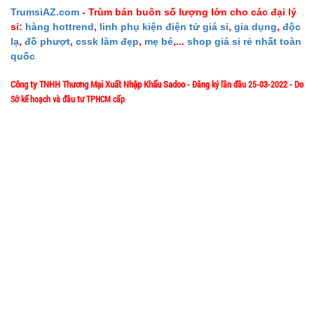
003196
TrumsiAZ.com
- Trùm bán buôn số lượng lớn cho các đại lý
sỉ:
hàng hottrend
,
linh phụ kiện điện tử giá sỉ
,
gia dụng
,
độc
GIÁ:
lạ
,
đồ phượt
,
cssk làm đẹp
,
mẹ bé
,...
shop giá sỉ rẻ nhất toàn
quốc
46.000 đ
Công ty TNHH Thương Mại Xuất Nhập Khẩu Sadoo
- Đăng ký lần đầu 25-03-2022 - Do
TÌNH
Sở kế hoạch và đầu tư TPHCM cấp
1/57/4 Đặng Thùy Trâm - P. Bình Lợi Trung - HCM
TRẠNG:
Địa chỉ:
CÒN HÀNG
Bảo
Hotline: 0906.335538 – 0967.335538- 0911.335538
hành:
Email: trumsiaz@gmail.com
Test
Thời gian làm việc: T2 - T7: 8h00 - 17h30;
[ Nghỉ Trưa: 12h15 - 13h30 ] - C
N: Nghỉ
Đặt
hàng
GIỚI THIỆU VỀ CÔNG TY
Dây cáp