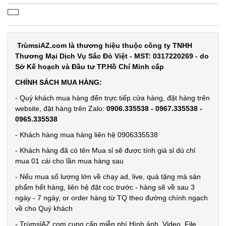
món lưỡi
đen Buck
MÃ
SP:
Mã T65S
TrùmsỉAZ.com là thương hiệu thuộc công ty TNHH
002796
Thương Mại Dịch Vụ Sắc Đỏ Việt - MST: 0317220269 - do
GIÁ:
Sở Kế hoạch và Đầu tư TP.Hồ Chí Minh cấp
CHÍNH SÁCH MUA HÀNG:
32.000 đ
- Quý khách mua hàng đến trực tiếp cửa hàng, đặt hàng trên
TÌNH
website, đặt hàng trên Zalo:
0906.335538 - 0967.335538 -
0965.335538
TRẠNG:
- Khách hàng mua hàng liên hệ 0906335538
CÒN HÀNG
- Khách hàng đã có tên Mua sỉ sẽ được tính giá sỉ dù chỉ
Bảo
mua 01 cái cho lần mua hàng sau
hành:
Test ,
- Nếu mua số lượng lớn về chạy ad, live, quà tặng mà sản
Cân nặng :
phẩm hết hàng, liên hệ đặt cọc trước - hàng sẽ về sau 3
0.5kg
ngày - 7 ngày, or order hàng từ TQ theo đường chính ngạch
về cho Quý khách
Đặt
hàng
- TrùmsỉAZ.com cung cấp miễn phí Hình ảnh, Video, File