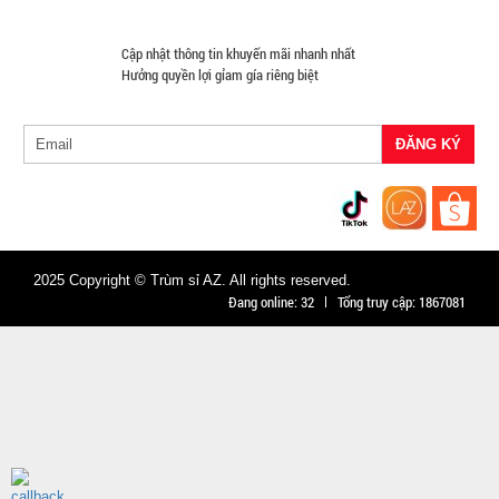
TRẠNG:
CÒN HÀNG
Cập nhật thông tin khuyến mãi nhanh nhất
Hưởng quyền lợi gỉam gía riêng biệt
Bảo
hành:
Test
Đặt
hàng
2025 Copyright © Trùm sỉ AZ. All rights reserved.
Đang online:
32
Tổng truy cập:
1867081
Băng keo
200 Yard
TRONG (
MÃ
SP:
Lốc 6 Cái )
000034
GIÁ: