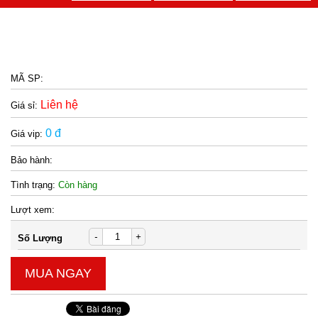
MÃ SP:
Liên hệ
Giá sỉ:
0 đ
Giá vip:
Bảo hành:
Tình trạng:
Còn hàng
Lượt xem:
-
+
Số Lượng
MUA NGAY
Bộ dao 5