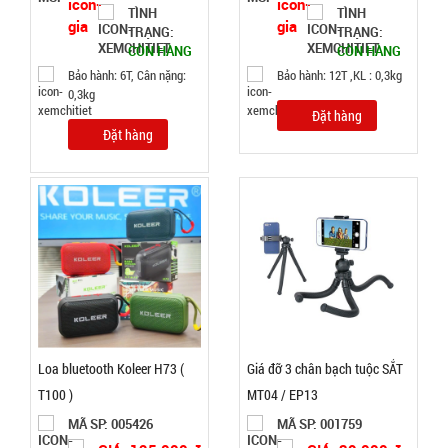
38.000 đ
TÌNH
TÌNH
TÌNH
TRẠNG:
TRẠNG:
CÒN HÀNG
CÒN HÀNG
Bảo hành: 6T, Cân nặng:
Bảo hành: 12T ,KL : 0,3kg
TRẠNG:
0,3kg
CÒN HÀNG
Đặt hàng
Bảo
Đặt hàng
hành:
1T ,
Cân nặng :
0.5kg
Đặt
hàng
Loa bluetooth Koleer H73 (
Giá đỡ 3 chân bạch tuộc SẮT
Dây cáp
T100 )
MT04 / EP13
sạc 100w
MÃ SP: 005426
MÃ SP: 001759
báo vol
MÃ