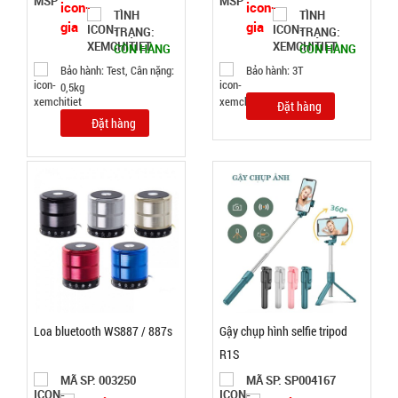
TÌNH
TÌNH
TRẠNG:
TRẠNG:
Đặt
CÒN HÀNG
CÒN HÀNG
hàng
Bảo hành: Test, Cân nặng:
Bảo hành: 3T
0,5kg
Đặt hàng
Đặt hàng
Hộp cơm 3
tầng Lucky
kèm muỗng
MÃ
SP:
đĩa
004798
GIÁ:
70.000 đ
Loa bluetooth WS887 / 887s
Gậy chụp hình selfie tripod
TÌNH
R1S
MÃ SP: 003250
MÃ SP: SP004167