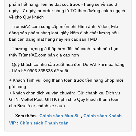
phẩm hết hàng, liên hệ đặt cọc trước - hàng sẽ về sau 3
ngày - 7 ngày, or order hàng từ TQ theo đường chính ngạch
về cho Quý khách
- TrùmsỉAZ.com cung cấp miễn phí Hình ảnh, Video, File
đăng sản phẩm hàng loạt, giấy kiểm định chất lượng nếu
bạn cần đăng mặt hàng này lên các sàn TMĐT
- Thương lượng giá thấp hơn đối thủ cạnh tranh nếu bạn
thấy TrùmsỉAZ.com bán giá cao hơn
- Quý khách có nhu cầu xuất hóa đơn Đỏ VAT khi mua hàng
- Liên hệ 0906.335538 để xuất
+ Khách Tỉnh vui lòng thanh toán trước tiền hàng Shop mới
gửi hàng
+ Khách chọn dịch vụ vận chuyển: Gửi chành xe, Dịch vụ
GHN, Viettel Post, GHTK ( phí ship Quý khách thanh toán
cho Bưu tá or chành xe sau )
Xem thêm:
Chính sách Mua Sỉ
;
Chính sách Khách
VIP
;
Chính sách Thanh toán