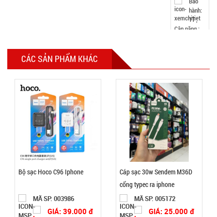
hành:
1T ,
Cân nặng :
2kg
Đặt
CÁC SẢN PHẨM KHÁC
hàng
Ổ điện 4 ổ
cắm 2 cổng
usb dây dài
MÃ
SP:
2m Con Voi
Bộ sạc Hoco C96 Iphone
Cáp sạc 30w Sendem M36D
( T100, full
004616
cổng typec ra iphone
vat )
GIÁ:
MÃ SP: 003986
MÃ SP: 005172
GIÁ: 39.000 đ
GIÁ: 25.000 đ