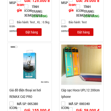
GIÁ: 125.000 đ
GIÁ: 39.000 đ
SP:
điện mã
TÌNH
TÌNH
218 3 đầu (
004737
TRẠNG:
TRẠNG:
T500 )
GIÁ:
CÒN HÀNG
CÒN HÀNG
Bảo hành: Test , KL : 0.5kg
Bảo hành: Test
14.900 đ
Đặt hàng
Đặt hàng
TÌNH
TRẠNG:
CÒN HÀNG
Bảo
hành:
Test ,
Cân nặng :
0.3kg
Đặt
Giá đỡ điện thoại xe hơi
Cáp sạc Hoco UPL12 200cm
hàng
REMAX C42 PRO
Iphone
MÃ SP: 005380
MÃ SP: 000340
GIÁ: 155.000 đ
GIÁ: 59.000 đ