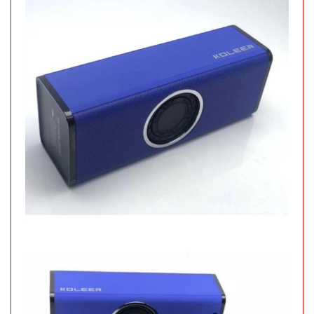
SP:
002158
GIÁ:
49.000 đ
TÌNH
TRẠNG:
CÒN HÀNG
Bảo
hành:
1T
Đặt
hàng