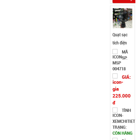
Quạt sạc
tích điện
pin 10 cell
MÃ
SP:
48V Lớn -
lồng sắt
004718
cánh sắt
GIÁ:
KO XOAY (
T18 )
225.000
đ
TÌNH
TRẠNG:
CÒN HÀNG
Bảo