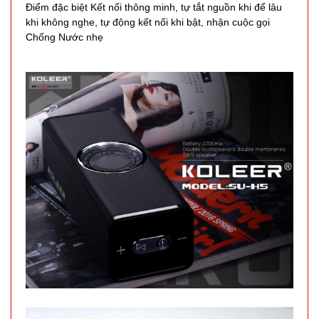
16.000 đ
Điểm đặc biệt Kết nối thông minh, tự tắt nguồn khi để lâu
khi không nghe, tự động kết nối khi bật, nhận cuộc gọi
TÌNH
Chống Nước nhẹ
TRẠNG:
CÒN HÀNG
Bảo
hành:
Test;
Cân nặng:
0,3kg
Đặt
hàng
Tripod 3
chân K07
MÃ