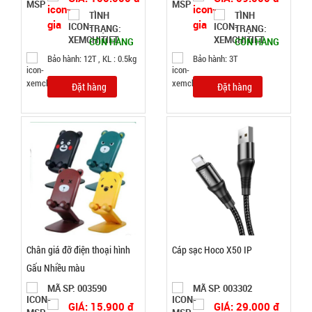
TÌNH
TÌNH
TRẠNG:
TRẠNG:
Quạt phun
CÒN HÀNG
CÒN HÀNG
sương hơi
Bảo hành: 12T , KL : 0.5kg
Bảo hành: 3T
nước vuông
MÃ
Đặt hàng
Đặt hàng
SP:
Air Cooler
Fan
004338
GIÁ:
70.000 đ
TÌNH
TRẠNG:
CÒN HÀNG
Chân giá đỡ điện thoại hình
Cáp sạc Hoco X50 IP
Bảo
Gấu Nhiều màu
hành:
1T;
MÃ SP: 003590
MÃ SP: 003302
Cân nặng:
GIÁ: 15.900 đ
GIÁ: 29.000 đ
2kg