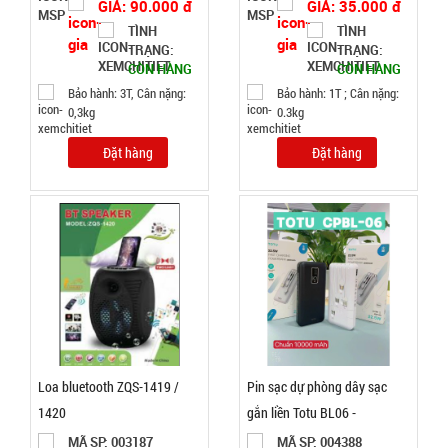
TRẠNG:
GIÁ: 90.000 đ
GIÁ: 35.000 đ
CÒN HÀNG
TÌNH
TÌNH
Bảo
TRẠNG:
TRẠNG:
hành:
CÒN HÀNG
CÒN HÀNG
Test ,
Bảo hành: 3T, Cân nặng:
Bảo hành: 1T ; Cân nặng:
Cân nặng :
0,3kg
0.3kg
0.5kg
Đặt hàng
Đặt hàng
Đặt
hàng
Khay làm
đá 33 ô
tròn có nắp
MÃ
SP:
đậy
Loa bluetooth ZQS-1419 /
Pin sạc dự phòng dây sạc
003858
1420
gắn liền Totu BL06 -
GIÁ:
10000mah
MÃ SP: 003187
MÃ SP: 004388