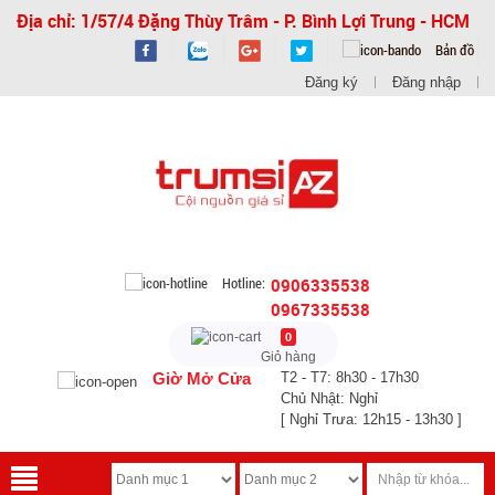
Địa chỉ: 1/57/4 Đặng Thùy Trâm - P. Bình Lợi Trung - HCM
Bản đồ
Đăng ký
Đăng nhập
Hotline:
0906335538
0967335538
0
Giỏ hàng
Giờ Mở Cửa
T2 - T7: 8h30 - 17h30
Chủ Nhật: Nghỉ
[ Nghỉ Trưa: 12h15 - 13h30 ]