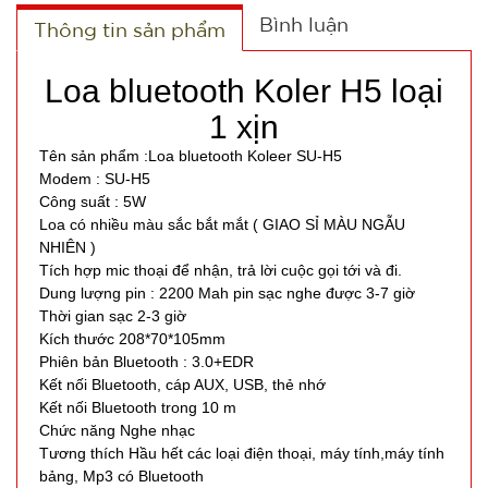
Bình luận
Thông tin sản phẩm
Loa bluetooth Koler H5 loại
1 xịn
Tên sản phẩm :Loa bluetooth Koleer SU-H5
Modem : SU-H5
Công suất : 5W
Loa có nhiều màu sắc bắt mắt ( GIAO SỈ MÀU NGẪU
NHIÊN )
Tích hợp mic thoại để nhận, trả lời cuộc gọi tới và đi.
Lót chuột
Dung lượng pin : 2200 Mah pin sạc nghe được 3-7 giờ
pad
Thời gian sạc 2-3 giờ
Kích thước 208*70*105mm
25x30cm
MÃ
Phiên bản Bluetooth : 3.0+EDR
SP:
Tyloo màu
Kết nối Bluetooth, cáp AUX, USB, thẻ nhớ
đỏ Dày 4 Ly
SP004285
Kết nối Bluetooth trong 10 m
( T200, Full
Chức năng Nghe nhạc
GIÁ:
Tương thích Hầu hết các loại điện thoại, máy tính,máy tính
VAT )
bảng, Mp3 có Bluetooth