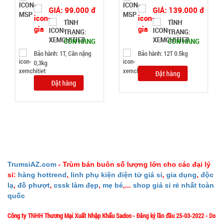
GIÁ: 99.000 đ
GIÁ: 139.000 đ
5.900 đ
TÌNH
TÌNH
TRẠNG:
TRẠNG:
TÌNH
CÒN HÀNG
CÒN HÀNG
Bảo hành: 1T, Cân nặng
Bảo hành: 12T 0.5kg
TRẠNG:
0,3kg
CÒN HÀNG
Đặt hàng
Đặt hàng
Bảo
hành:
Test,
Cân nặng:
0,5kg
Đặt
hàng
TrumsiAZ.com
- Trùm bán buôn số lượng lớn cho các đại lý
sỉ:
hàng hottrend
,
linh phụ kiện điện tử giá sỉ
,
gia dụng
,
độc
lạ
,
đồ phượt
,
cssk làm đẹp
,
mẹ bé
,...
shop giá sỉ rẻ nhất toàn
quốc
Máy
Công ty TNHH Thương Mại Xuất Nhập Khẩu Sadoo
- Đăng ký lần đầu 25-03-2022 - Do
massage