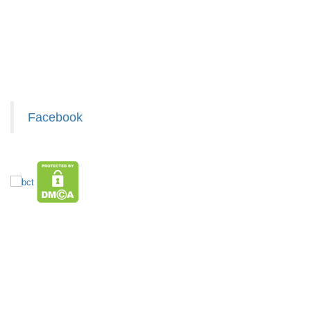
Liên hệ hợp tác chào hàng
Giấy chứng nhận Thương Hiệu
Bộ dao 5
Xem / tải danh sách hàng hóa MuabangiasiAZ
món lưỡi
đen Buck
MÃ
SP:
Mã T65S
Facebook
002796
GIÁ:
32.000 đ
TÌNH
TRẠNG:
CÒN HÀNG
HÀNG XUẤT ĐƯỢC VAT
TOP sp bán chạy trên Sàn TMDT
Bảo
Giá Sỉ Siêu Rẻ DƯỚI 20K
Hàng Tết 2026 Giá Sỉ
Săn Flash Sale
hành:
Hàng Hot Theo Xu Hướng
HÀNG SÀNH SỨ
HÀNG THỦY TINH
Test ,
Bình Nước
Đồ Phong Thủy
Văn Phòng Phẩm
Loa Bluetooth
Cân nặng :