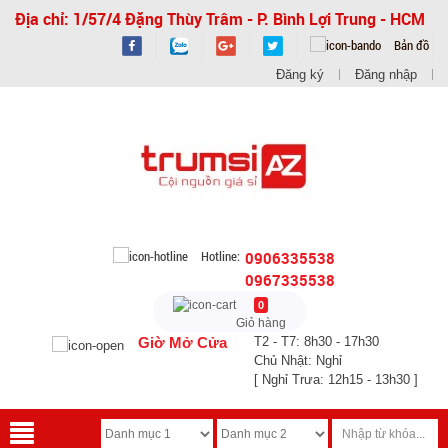
Địa chỉ: 1/57/4 Đặng Thùy Trâm - P. Bình Lợi Trung - HCM
Bản đồ
Đăng ký
Đăng nhập
Hotline:
0906335538
0967335538
0
Giỏ hàng
Giờ Mở Cửa
T2 - T7: 8h30 - 17h30
Chủ Nhật: Nghỉ
[ Nghỉ Trưa: 12h15 - 13h30 ]