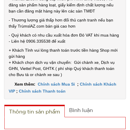
Đặt
đăng sản phẩm hàng loạt, giấy kiểm định chất lượng nếu
hàng
bạn cần đăng mặt hàng này lên các sàn TMĐT
- Thương lượng giá thấp hơn đối thủ cạnh tranh nếu bạn
thấy TrùmsỉAZ.com bán giá cao hơn
- Quý khách có nhu cầu xuất hóa đơn Đỏ VAT khi mua hàng
Máy phun
- Liên hệ 0906.335538 để xuất
sương xông
+ Khách Tỉnh vui lòng thanh toán trước tiền hàng Shop mới
tinh dầu
gửi hàng
MÃ
+ Khách chọn dịch vụ vận chuyển: Gửi chành xe, Dịch vụ
SP:
tạo độ ẩm
GHN, Viettel Post, GHTK ( phí ship Quý khách thanh toán
Vân Gỗ
003185
cho Bưu tá or chành xe sau )
Aroma -
GIÁ:
Xem thêm:
Chính sách Mua Sỉ
;
Chính sách Khách
CAO
VIP
;
Chính sách Thanh toán
52.000 đ
TÌNH
Bình luận
Thông tin sản phẩm
TRẠNG:
CÒN HÀNG