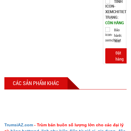
TÌNH
TRẠNG:
CÒN HÀNG
Bảo
hành:
Test
Đặt
hàng
CÁC SẢN PHẨM KHÁC
Móc khóa
tình nhân
love
MÃ
SP:
000928
TrumsiAZ.com
- Trùm bán buôn số lượng lớn cho các đại lý