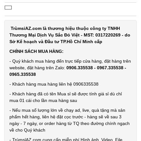
Dụng cụ lò
xo Tummy
TrùmsỉAZ.com là thương hiệu thuộc công ty TNHH
Trimmer
Thương Mại Dịch Vụ Sắc Đỏ Việt - MST: 0317220269 - do
MÃ
SP:
Sở Kế hoạch và Đầu tư TP.Hồ Chí Minh cấp
CHÍNH SÁCH MUA HÀNG:
000749
GIÁ:
- Quý khách mua hàng đến trực tiếp cửa hàng, đặt hàng trên
website, đặt hàng trên Zalo:
0906.335538 - 0967.335538 -
0965.335538
20.000 đ
- Khách hàng mua hàng liên hệ 0906335538
TÌNH
- Khách hàng đã có tên Mua sỉ sẽ được tính giá sỉ dù chỉ
mua 01 cái cho lần mua hàng sau
TRẠNG:
- Nếu mua số lượng lớn về chạy ad, live, quà tặng mà sản
CÒN HÀNG
phẩm hết hàng, liên hệ đặt cọc trước - hàng sẽ về sau 3
Bảo
ngày - 7 ngày, or order hàng từ TQ theo đường chính ngạch
hành:
Test
về cho Quý khách
- TrùmsỉAZ.com cung cấp miễn phí Hình ảnh, Video, File