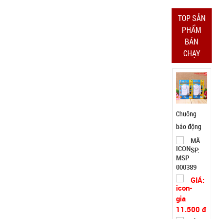
Bảo
hành:
TOP SẢN
Test
PHẨM
BÁN
Đặt
CHẠY
hàng
Chuông
báo động
chống trộm
MÃ
SP:
cửa
000389
GIÁ:
11.500 đ