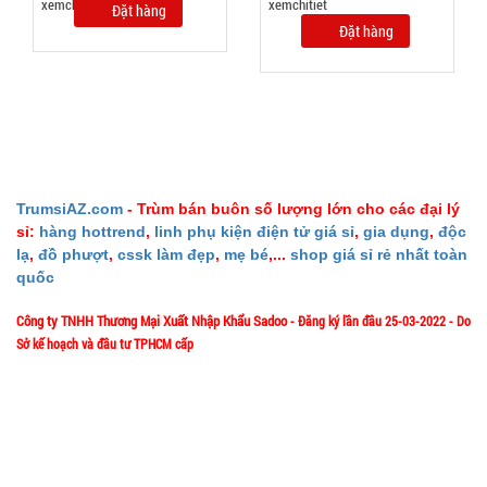
Đặt hàng
hàng
Đặt hàng
Tripod 3
chân K07
MÃ
TrumsiAZ.com
- Trùm bán buôn số lượng lớn cho các đại lý
SP:
sỉ:
hàng hottrend
,
linh phụ kiện điện tử giá sỉ
,
gia dụng
,
độc
lạ
,
đồ phượt
,
cssk làm đẹp
,
mẹ bé
,...
shop giá sỉ rẻ nhất toàn
002158
quốc
GIÁ:
Công ty TNHH Thương Mại Xuất Nhập Khẩu Sadoo
- Đăng ký lần đầu 25-03-2022 - Do
Sở kế hoạch và đầu tư TPHCM cấp
49.000 đ
1/57/4 Đặng Thùy Trâm - P. Bình Lợi Trung - HCM
TÌNH
Địa chỉ:
Hotline: 0906.335538 – 0967.335538- 0911.335538
TRẠNG:
Email: trumsiaz@gmail.com
CÒN HÀNG
Thời gian làm việc: T2 - T7: 8h00 - 17h30;