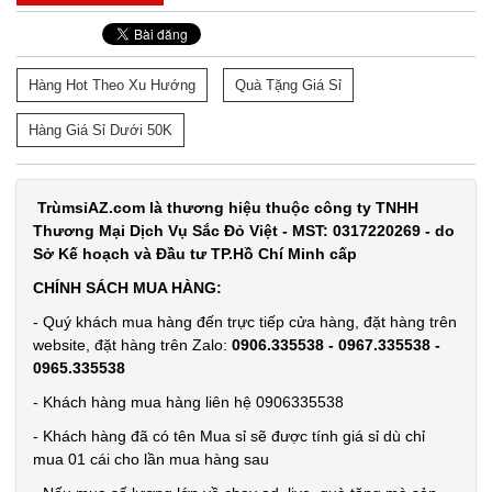
Đặt
hàng
Hàng Hot Theo Xu Hướng
Quà Tặng Giá Sỉ
Hàng Giá Sỉ Dưới 50K
Bộ dao 5
món lưỡi
TrùmsỉAZ.com là thương hiệu thuộc công ty TNHH
Thương Mại Dịch Vụ Sắc Đỏ Việt - MST: 0317220269 - do
đen Buck
MÃ
Sở Kế hoạch và Đầu tư TP.Hồ Chí Minh cấp
SP:
Mã T65S
CHÍNH SÁCH MUA HÀNG:
002796
- Quý khách mua hàng đến trực tiếp cửa hàng, đặt hàng trên
GIÁ:
website, đặt hàng trên Zalo:
0906.335538 - 0967.335538 -
0965.335538
32.000 đ
- Khách hàng mua hàng liên hệ 0906335538
TÌNH
- Khách hàng đã có tên Mua sỉ sẽ được tính giá sỉ dù chỉ
mua 01 cái cho lần mua hàng sau
TRẠNG: