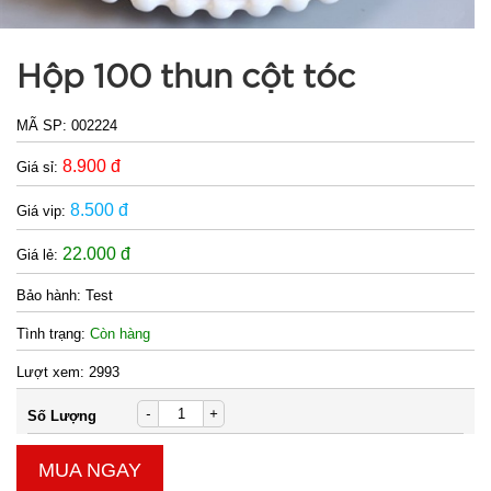
Máy đánh
Hộp 100 thun cột tóc
trứng
Scarlett
MÃ
SP:
MÃ SP:
002224
002964
8.900 đ
Giá sỉ:
GIÁ:
8.500 đ
Giá vip:
22.000 đ
Giá lẻ:
62.000 đ
TÌNH
Bảo hành:
Test
Tình trạng:
Còn hàng
TRẠNG:
CÒN HÀNG
Lượt xem:
2993
Bảo
hành:
-
+
Số Lượng
1T,
Cân nặng:
MUA NGAY
1kg