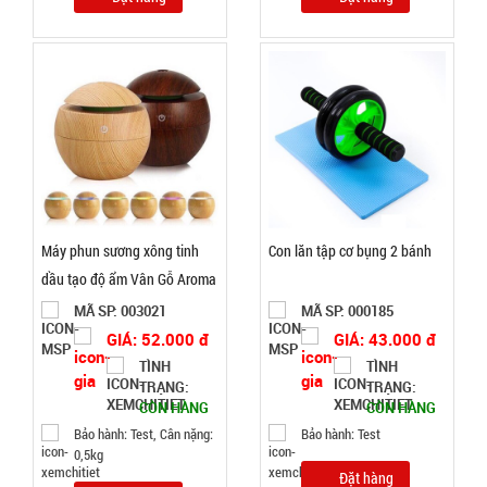
Đặt
hàng
Ly thủy tinh
hổ phách
Gorgous
MÃ
Máy phun sương xông tinh
Con lăn tập cơ bụng 2 bánh
SP:
420ml
dầu tạo độ ẩm Vân Gỗ Aroma
003967
MÃ SP: 003021
MÃ SP: 000185
GIÁ:
GIÁ: 52.000 đ
GIÁ: 43.000 đ
TÌNH
TÌNH
TRẠNG:
TRẠNG:
11.900 đ
CÒN HÀNG
CÒN HÀNG
TÌNH
Bảo hành: Test, Cân nặng:
Bảo hành: Test
0,5kg
Đặt hàng
TRẠNG: