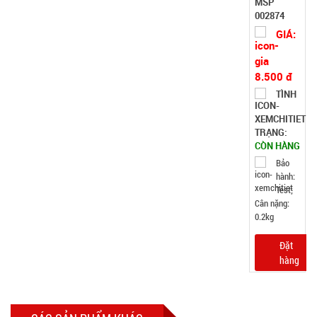
mini nhiều
MÃ
SP:
màu
001168
GIÁ:
3.000 đ
TÌNH
TRẠNG:
CÒN HÀNG
Bảo
hành:
Test
Đặt
hàng