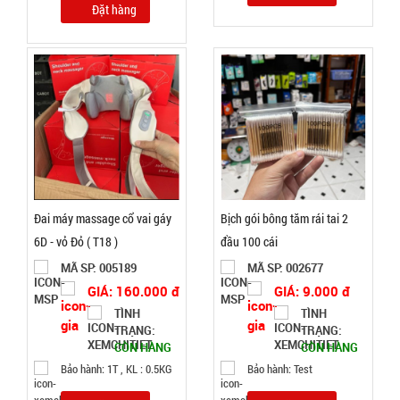
Đặt hàng
CÒN HÀNG
Bảo
hành:
Test,
Cân nặng:
0,2kg
Đặt
hàng
Đai máy massage cổ vai gáy
Bịch gói bông tăm rái tai 2
6D - vỏ Đỏ ( T18 )
đầu 100 cái
Móc khóa
MÃ SP: 005189
MÃ SP: 002677
tình nhân
GIÁ: 160.000 đ
GIÁ: 9.000 đ
love
MÃ
TÌNH
TÌNH
SP:
TRẠNG:
TRẠNG:
CÒN HÀNG
CÒN HÀNG
000928
Bảo hành: 1T , KL : 0.5KG
Bảo hành: Test
GIÁ: