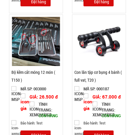
Đặt hàng
Đặt hàng
9.900 đ
TÌNH
TRẠNG:
CÒN HÀNG
Bảo
hành:
Test
Bộ kềm cắt móng 12 món (
Con lăn tập cơ bụng 4 bánh (
Đặt
hàng
T150 )
full vat, T20 )
MÃ SP: 003000
MÃ SP: 000187
GIÁ: 26.500 đ
GIÁ: 67.000 đ
TÌNH
TÌNH
TRẠNG:
TRẠNG:
Hộp cơm 3
CÒN HÀNG
CÒN HÀNG
tầng Lucky
Bảo hành: Test
Bảo hành: Test
kèm muỗng
MÃ