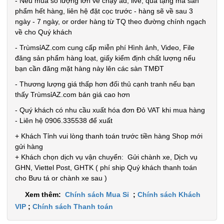
- Nếu mua số lượng lớn về chạy ad, live, quà tặng mà sản
CÒN HÀNG
phẩm hết hàng, liên hệ đặt cọc trước - hàng sẽ về sau 3
Bảo
ngày - 7 ngày, or order hàng từ TQ theo đường chính ngạch
hành:
về cho Quý khách
Test ,
Cân nặng :
- TrùmsỉAZ.com cung cấp miễn phí Hình ảnh, Video, File
0.5kg
đăng sản phẩm hàng loạt, giấy kiểm định chất lượng nếu
bạn cần đăng mặt hàng này lên các sàn TMĐT
Đặt
- Thương lượng giá thấp hơn đối thủ cạnh tranh nếu bạn
hàng
thấy TrùmsỉAZ.com bán giá cao hơn
- Quý khách có nhu cầu xuất hóa đơn Đỏ VAT khi mua hàng
- Liên hệ 0906.335538 để xuất
+ Khách Tỉnh vui lòng thanh toán trước tiền hàng Shop mới
Set 10 khăn
gửi hàng
lau chén
+ Khách chọn dịch vụ vận chuyển: Gửi chành xe, Dịch vụ
GHN, Viettel Post, GHTK ( phí ship Quý khách thanh toán
bát 2 mặt
MÃ
cho Bưu tá or chành xe sau )
SP:
xanh hồng
( T2000 cái
Xem thêm:
Chính sách Mua Sỉ
;
Chính sách Khách
002874
VIP
;
Chính sách Thanh toán
)
GIÁ: