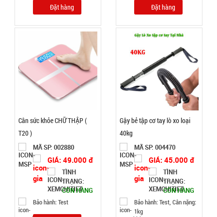
Đặt hàng
Đặt hàng
Bóng đèn
tích điện có
Solar mặt
MÃ
SP:
trời 4 cánh
Mã 2029
003213
GIÁ:
47.000 đ
Cân sức khỏe CHỮ THẬP (
Gậy bẻ tập cơ tay lò xo loại
TÌNH
T20 )
40kg
MÃ SP: 002880
MÃ SP: 004470
TRẠNG:
GIÁ: 49.000 đ
GIÁ: 45.000 đ
CÒN HÀNG
TÌNH
TÌNH
Bảo
TRẠNG:
TRẠNG:
hành:
CÒN HÀNG
CÒN HÀNG
Test
Bảo hành: Test
Bảo hành: Test, Cân nặng:
1kg
Đặt