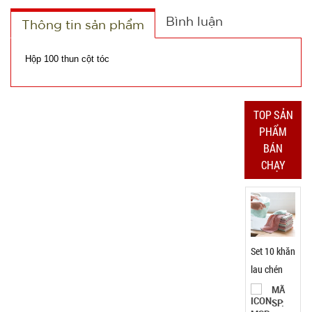
Bình luận
8.500 đ
Thông tin sản phẩm
TÌNH
Hộp 100 thun cột tóc
TRẠNG:
CÒN HÀNG
Bảo
TOP SẢN
hành:
PHẨM
Test;
BÁN
Cân nặng:
0.2kg
CHẠY
Đặt
hàng
Tripod 3
chân ngắn