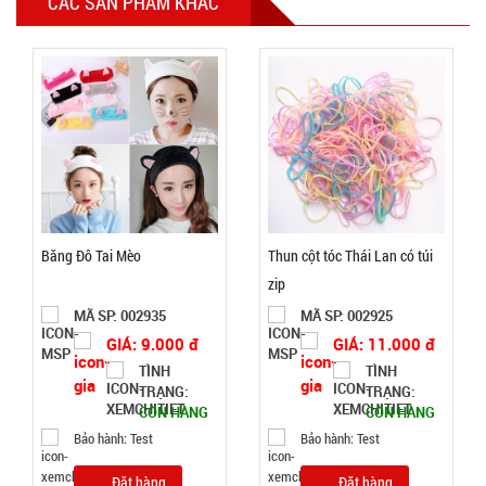
CÁC SẢN PHẨM KHÁC
Giá đỡ điện
thoại K61
mini ( T200,
MÃ
SP:
full vat )
004825
GIÁ:
Băng Đô Tai Mèo
Thun cột tóc Thái Lan có túi
38.000 đ
zip
TÌNH
MÃ SP: 002935
MÃ SP: 002925
GIÁ: 9.000 đ
GIÁ: 11.000 đ
TRẠNG:
CÒN HÀNG
TÌNH
TÌNH
TRẠNG:
TRẠNG:
Bảo
CÒN HÀNG
CÒN HÀNG
hành:
Test ,
Bảo hành: Test
Bảo hành: Test
Cân nặng :
0.3kg
Đặt hàng
Đặt hàng