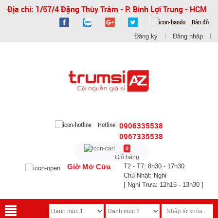
Địa chỉ: 1/57/4 Đặng Thùy Trâm - P. Bình Lợi Trung - HCM
Bản đồ
Đăng ký
Đăng nhập
Hotline:
0906335538
0967335538
0
Giỏ hàng
Giờ Mở Cửa
T2 - T7: 8h30 - 17h30
Chủ Nhật: Nghỉ
[ Nghỉ Trưa: 12h15 - 13h30 ]