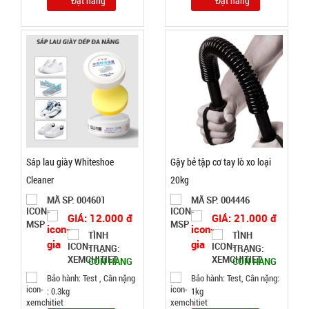
Đặt hàng
Đặt hàng
SP:
đĩa
004798
GIÁ:
70.000 đ
TÌNH
TRẠNG:
CÒN HÀNG
Sáp lau giày Whiteshoe
Gậy bẻ tập cơ tay lò xo loại
Bảo
Cleaner
20kg
hành:
Test ,
MÃ SP: 004601
MÃ SP: 004446
Cân nặng :
GIÁ: 12.000 đ
GIÁ: 21.000 đ
0.5kg
TÌNH
TÌNH
TRẠNG:
TRẠNG:
Đặt
CÒN HÀNG
CÒN HÀNG
hàng
Bảo hành: Test , Cân nặng
Bảo hành: Test, Cân nặng:
: 0.3kg
1kg