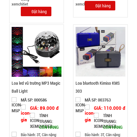
tròn có nắp
MÃ
Đặt hàng
SP:
đậy
Đặt hàng
003858
GIÁ:
5.900 đ
TÌNH
TRẠNG:
CÒN HÀNG
Loa led vũ trường MP3 Magic
Loa bluetooth Kimiso KMS
Bảo
hành:
Ball Light
303
Test,
MÃ SP: 000586
MÃ SP: 003763
Cân nặng:
0,5kg
GIÁ: 89.000 đ
GIÁ: 110.000 đ
TÌNH
TÌNH
Đặt
TRẠNG:
TRẠNG:
hàng
CÒN HÀNG
CÒN HÀNG
Bảo hành: 3T, Cân nặng:
Bảo hành: 3T, Cân nặng: