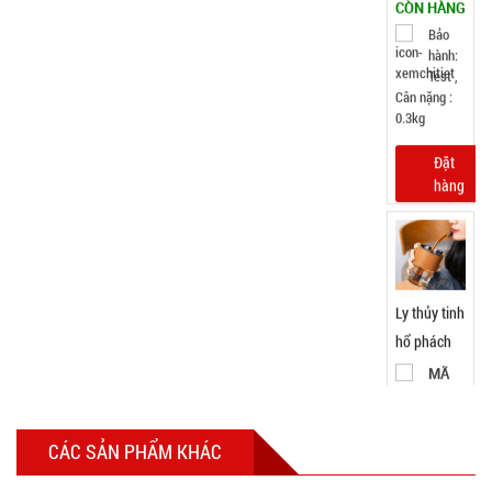
Gorgous
MÃ
SP:
420ml
003967
GIÁ:
11.900 đ
TÌNH
TRẠNG:
CÒN HÀNG
Bảo
hành:
Test,
Cân nặng:
0,2kg
Đặt
hàng
CÁC SẢN PHẨM KHÁC