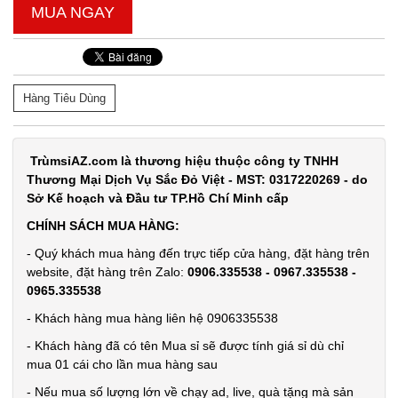
MUA NGAY
Dụng cụ lò
Hàng Tiêu Dùng
xo Tummy
Trimmer
MÃ
SP:
TrùmsỉAZ.com là thương hiệu thuộc công ty TNHH
Thương Mại Dịch Vụ Sắc Đỏ Việt - MST: 0317220269 - do
000749
Sở Kế hoạch và Đầu tư TP.Hồ Chí Minh cấp
GIÁ:
CHÍNH SÁCH MUA HÀNG:
- Quý khách mua hàng đến trực tiếp cửa hàng, đặt hàng trên
20.000 đ
website, đặt hàng trên Zalo:
0906.335538 - 0967.335538 -
TÌNH
0965.335538
- Khách hàng mua hàng liên hệ 0906335538
TRẠNG:
- Khách hàng đã có tên Mua sỉ sẽ được tính giá sỉ dù chỉ
CÒN HÀNG
mua 01 cái cho lần mua hàng sau
Bảo
hành:
- Nếu mua số lượng lớn về chạy ad, live, quà tặng mà sản