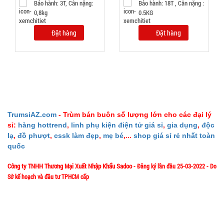
Cân nặng:
Bảo hành: 3T, Cân nặng:
Bảo hành: 18T , Cân nặng :
1kg
0,8kg
0.5KG
Đặt
Đặt hàng
Đặt hàng
hàng
Dây cáp
sạc 100w
TrumsiAZ.com
- Trùm bán buôn số lượng lớn cho các đại lý
sỉ:
hàng hottrend
,
linh phụ kiện điện tử giá sỉ
,
gia dụng
,
độc
báo vol
MÃ
lạ
,
đồ phượt
,
cssk làm đẹp
,
mẹ bé
,...
shop giá sỉ rẻ nhất toàn
SP:
điện mã
quốc
218 3 đầu (
004737
T500 )
Công ty TNHH Thương Mại Xuất Nhập Khẩu Sadoo
- Đăng ký lần đầu 25-03-2022 - Do
GIÁ:
Sở kế hoạch và đầu tư TPHCM cấp
1/57/4 Đặng Thùy Trâm - P. Bình Lợi Trung - HCM
Địa chỉ:
14.900 đ
TÌNH
Hotline: 0906.335538 – 0967.335538- 0911.335538