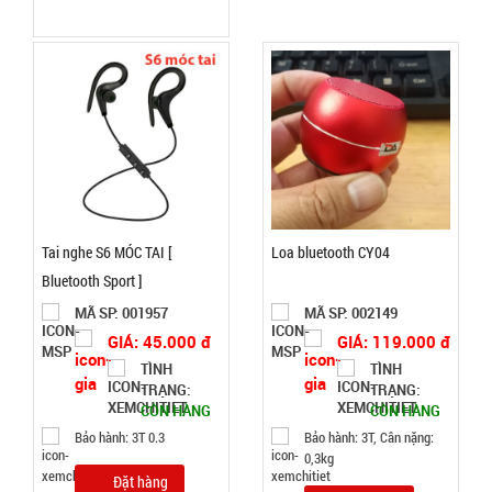
2kg
Đặt
hàng
Set 10 khăn
lau chén
Tai nghe S6 MÓC TAI [
Loa bluetooth CY04
bát 2 mặt
MÃ
Bluetooth Sport ]
SP:
xanh hồng
MÃ SP: 001957
MÃ SP: 002149
( T2000 cái
002874
GIÁ: 45.000 đ
GIÁ: 119.000 đ
)
GIÁ:
TÌNH
TÌNH
TRẠNG:
TRẠNG:
CÒN HÀNG
CÒN HÀNG
8.500 đ
Bảo hành: 3T 0.3
Bảo hành: 3T, Cân nặng:
TÌNH
0,3kg
Đặt hàng