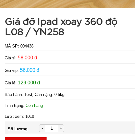
Giá đỡ Ipad xoay 360 độ
L08 / YN258
MÃ SP:
004438
58.000 đ
Giá sỉ:
56.000 đ
Giá vip:
129.000 đ
Giá lẻ:
Bảo hành:
Test, Cân nặng: 0.5kg
Tình trạng:
Còn hàng
Lượt xem:
1010
-
+
Số Lượng