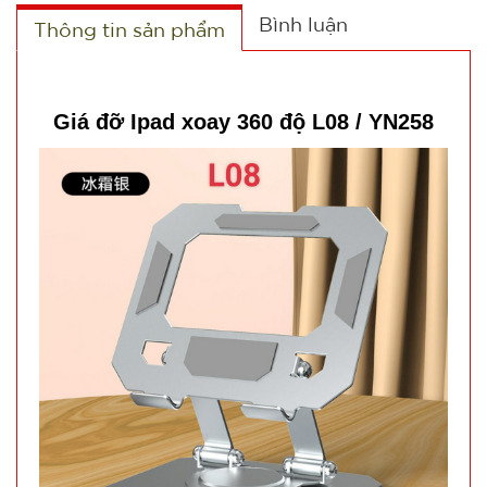
TRẠNG:
Bình luận
Thông tin sản phẩm
CÒN HÀNG
Bảo
hành:
1T
Giá đỡ Ipad xoay 360 độ L08 / YN258
Đặt
hàng
Găng tay
Slim túi
nilon rẻ (
MÃ
SP:
T1000 )
005066
GIÁ: