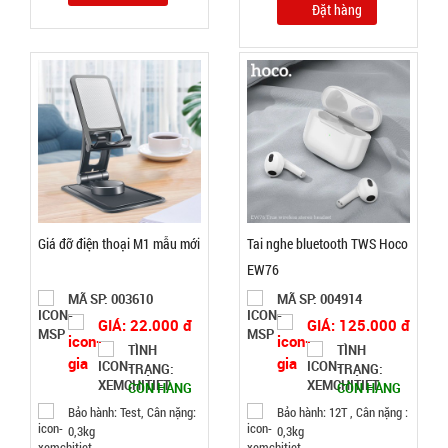
Đặt hàng
TRẠNG:
CÒN HÀNG
Bảo
hành:
Test;
Cân nặng:
0.2kg
Đặt
hàng
Giá đỡ điện thoại M1 mẫu mới
Tai nghe bluetooth TWS Hoco
EW76
MÃ SP: 003610
MÃ SP: 004914
Bình thủy
GIÁ: 22.000 đ
GIÁ: 125.000 đ
tinh nắp
TÌNH
TÌNH
TRẠNG:
TRẠNG:
Inox có
MÃ
CÒN HÀNG
CÒN HÀNG
SP:
quai 500ml
Bảo hành: Test, Cân nặng:
Bảo hành: 12T , Cân nặng :
002108
0,3kg
0,3kg