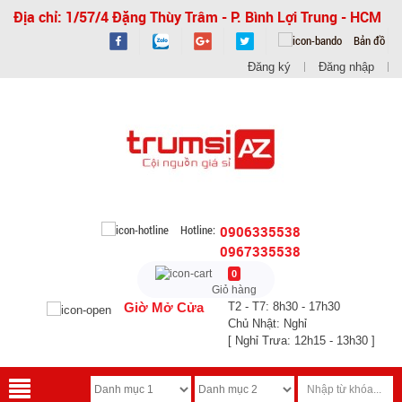
Địa chỉ: 1/57/4 Đặng Thùy Trâm - P. Bình Lợi Trung - HCM
Bản đồ
Đăng ký
Đăng nhập
Hotline:
0906335538
0967335538
0
Giỏ hàng
Giờ Mở Cửa
T2 - T7: 8h30 - 17h30
Chủ Nhật: Nghỉ
[ Nghỉ Trưa: 12h15 - 13h30 ]