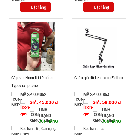
GIÁ:
Đặt hàng
Đặt hàng
5.900 đ
TÌNH
TRẠNG:
CÒN HÀNG
Bảo
hành:
Test
Cáp sạc Hoco U110 cổng
Chân giá đỡ kẹp micro Fullbox
Đặt
Typec ra Iphone
hàng
MÃ SP: 004062
MÃ SP: 001863
GIÁ: 45.000 đ
GIÁ: 59.000 đ
TÌNH
TÌNH
TRẠNG:
TRẠNG:
CÒN HÀNG
CÒN HÀNG
Khay làm
Bảo hành: 6T, Cân nặng:
Bảo hành: Test
đá 33 ô
0,3kg