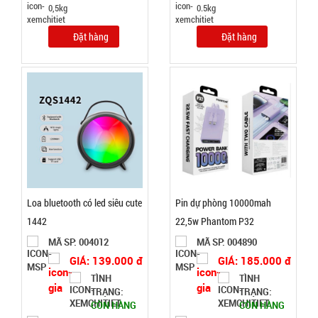
0,5kg
0.5kg
Đặt hàng
Đặt hàng
Gậy bẻ tập
cơ tay lò xo
loại 20kg
MÃ
SP:
004446
GIÁ:
21.000 đ
Loa bluetooth có led siêu cute
Pin dự phòng 10000mah
TÌNH
1442
22,5w Phantom P32
MÃ SP: 004012
MÃ SP: 004890
TRẠNG:
GIÁ: 139.000 đ
GIÁ: 185.000 đ
CÒN HÀNG
TÌNH
TÌNH
Bảo
TRẠNG:
TRẠNG:
hành:
CÒN HÀNG
CÒN HÀNG
Test,