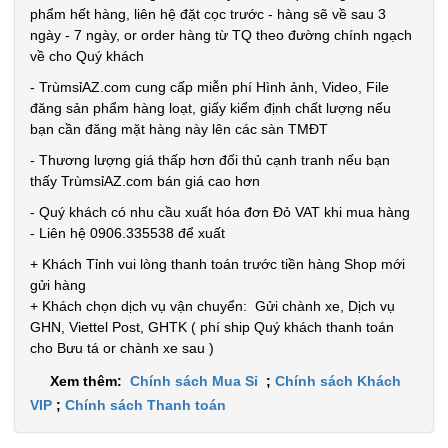
Test
phẩm hết hàng, liên hệ đặt cọc trước - hàng sẽ về sau 3
ngày - 7 ngày, or order hàng từ TQ theo đường chính ngạch
Đặt
về cho Quý khách
hàng
- TrùmsỉAZ.com cung cấp miễn phí Hình ảnh, Video, File
đăng sản phẩm hàng loạt, giấy kiểm định chất lượng nếu
bạn cần đăng mặt hàng này lên các sàn TMĐT
- Thương lượng giá thấp hơn đối thủ cạnh tranh nếu bạn
thấy TrùmsỉAZ.com bán giá cao hơn
Tripod 3
- Quý khách có nhu cầu xuất hóa đơn Đỏ VAT khi mua hàng
chân K07
- Liên hệ 0906.335538 để xuất
MÃ
SP:
+ Khách Tỉnh vui lòng thanh toán trước tiền hàng Shop mới
gửi hàng
002158
+ Khách chọn dịch vụ vận chuyển: Gửi chành xe, Dịch vụ
GIÁ:
GHN, Viettel Post, GHTK ( phí ship Quý khách thanh toán
cho Bưu tá or chành xe sau )
Xem thêm:
Chính sách Mua Sỉ
;
Chính sách Khách
49.000 đ
VIP
;
Chính sách Thanh toán
TÌNH