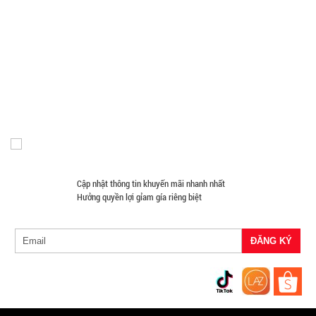
hàng
Loa Kéo Karaoke
Nón Bảo Hiểm Giá Sỉ
Hàng Giá Sỉ Dưới 50K
Móc Khóa Giá Sỉ
Găng tay
Phụ Kiện Game
Quà Tặng Giá Sỉ
Máy Massage - Máy Tập Thể Dục Giá Sỉ
Quạt Mát
Đồ Chuyên Phượt Giá Sỉ
Pin Sạc Dự Phòng Giá Sỉ
Đồng Hồ Giá Buôn
Đồ Sửa Chữa Giá Sỉ
Mua Áo Mua Số Lượng
Ấm siêu tốc
Đèn Pin Giá Sỉ
Mắt Kính
inox 1,8 Lít
( T24, full
MÃ
SP:
vat )
SP004162
GIÁ:
Cập nhật thông tin khuyến mãi nhanh nhất
Hưởng quyền lợi gỉam gía riêng biệt
65.000 đ
TÌNH
TRẠNG:
CÒN HÀNG
Bảo