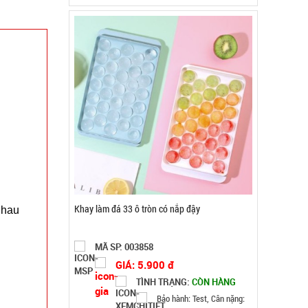
MÃ SP: 003858
GIÁ: 5.900 đ
TÌNH TRẠNG:
CÒN HÀNG
Bảo hành: Test, Cân nặng:
0,5kg
Đặt hàng
nhau