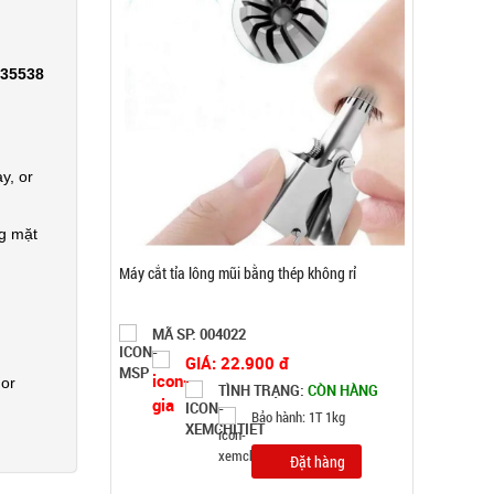
GIÁ: 22.900 đ
TÌNH TRẠNG:
CÒN HÀNG
Bảo hành: 1T 1kg
335538
Đặt hàng
y, or
ng mặt
 or
Khay làm đá 33 ô tròn có nắp đậy