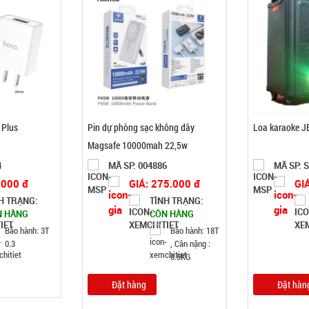
 Plus
Pin dự phòng sạc không dây
Loa karaoke J
Magsafe 10000mah 22,5w
Phantom P45
4
MÃ SP: 004886
MÃ SP: 
.000 đ
GIÁ: 275.000 đ
GI
H TRẠNG:
TÌNH TRẠNG:
N HÀNG
CÒN HÀNG
Bảo hành: 3T
Bảo hành: 18T
0.3
, Cân nặng :
0.5KG
Đặt hàng
Đặt hàn