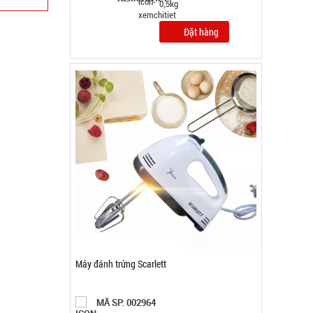
Máy đánh trứng Scarlett
MÃ SP: 002964
GIÁ: 62.000 đ
TÌNH TRẠNG:
CÒN HÀNG
Bảo hành: 1T, Cân nặng: 1kg
Đặt hàng