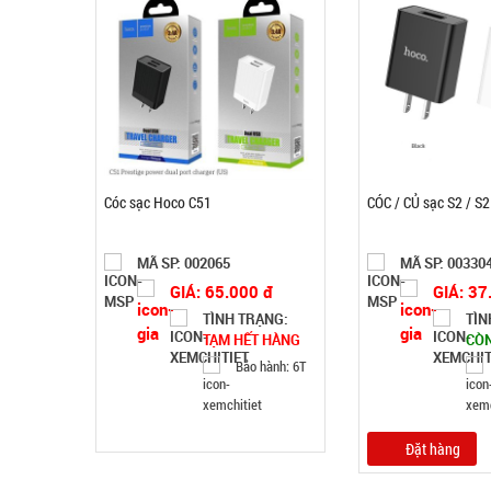
Cóc sạc Hoco C51
CÓC / CỦ sạc S2 / S2
MÃ SP: 002065
MÃ SP: 00330
GIÁ: 65.000 đ
GIÁ: 37
TÌNH TRẠNG:
TÌN
TẠM HẾT HÀNG
CÒ
Bảo hành: 6T
Đặt hàng