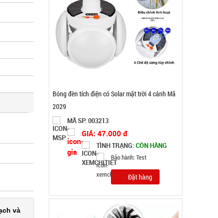
Bảo hành: Test
Đặt hàng
Máy cắt tỉa lông mũi bằng thép không rỉ
ạch và
MÃ SP: 004022