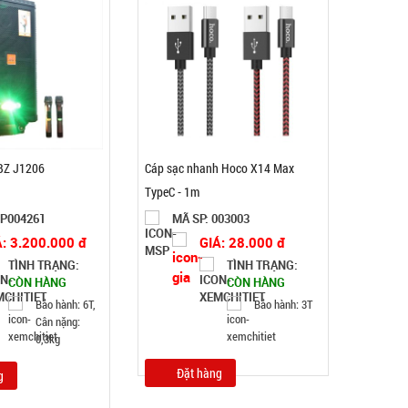
BZ J1206
Cáp sạc nhanh Hoco X14 Max
TypeC - 1m
SP004261
MÃ SP: 003003
Dây chuỗi Trầm Hương 108 hạt full hộp
Á: 3.200.000 đ
GIÁ: 28.000 đ
TÌNH TRẠNG:
TÌNH TRẠNG:
MÃ SP: 003378
CÒN HÀNG
CÒN HÀNG
GIÁ: 29.000 đ
Bảo hành: 6T,
Bảo hành: 3T
Cân nặng:
TÌNH TRẠNG:
CÒN HÀNG
0,3kg
Bảo hành: Test
Đặt hàng
g
Đặt hàng