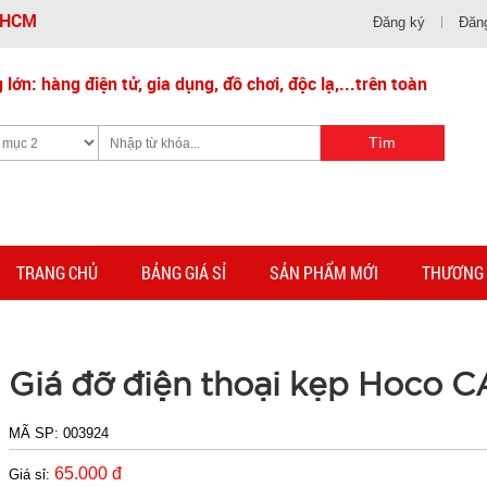
- HCM
Đăng ký
Đăn
lớn: hàng điện tử, gia dụng, đồ chơi, độc lạ,...trên toàn
TRANG CHỦ
BẢNG GIÁ SỈ
SẢN PHẨM MỚI
THƯƠNG 
Giá đỡ điện thoại kẹp Hoco 
MÃ SP:
003924
65.000 đ
Giá sỉ: