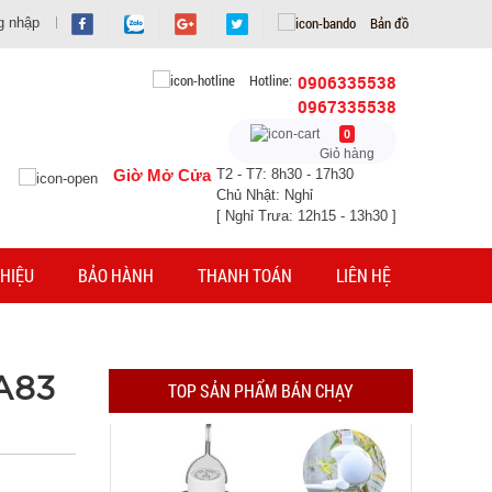
Bản đồ
g nhập
Hotline:
0906335538
0967335538
0
Giỏ hàng
Giờ Mở Cửa
T2 - T7: 8h30 - 17h30
Chủ Nhật: Nghỉ
[ Nghỉ Trưa: 12h15 - 13h30 ]
HIỆU
BẢO HÀNH
THANH TOÁN
LIÊN HỆ
Bóng đèn tích điện có Solar mặt trời 4 cánh Mã
CA83
2029
TOP SẢN PHẨM BÁN CHẠY
MÃ SP: 003213
GIÁ: 47.000 đ
TÌNH TRẠNG:
CÒN HÀNG