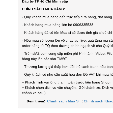
Đầu tư TP.Hồ Chí Minh cấp
CHÍNH SÁCH MUA HÀNG:
- Quý khách mua hàng đến trực tiếp cửa hàng, đặt hàng t
- Khách hàng mua hàng liên hệ 0906335538
- Khách hàng đã có tên Mua sỉ sẽ được tính giá sỉ dù ch
- Nếu mua số lượng lớn về chạy ad, live, quà tặng mà sả
order hàng từ TQ theo đường chính ngạch về cho Quý 
- TrùmsỉAZ.com cung cấp miễn phí Hình ảnh, Video, Fil
hàng này lên các sàn TMĐT
- Thương lượng giá thấp hơn đối thủ cạnh tranh nếu bạ
- Quý khách có nhu cầu xuất hóa đơn Đỏ VAT khi mua h
+ Khách Tỉnh vui lòng thanh toán trước tiền hàng Shop 
+ Khách chọn dịch vụ vận chuyển: Gửi chành xe, Dịch vụ
chành xe sau )
Xem thêm:
Chính sách Mua Sỉ
;
Chính sách Khác