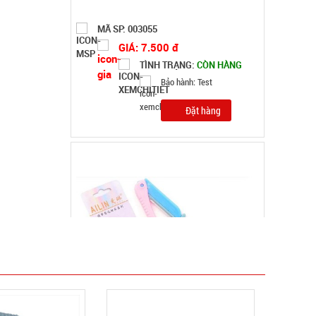
Dao cạo lông mày AiLin có tặng đầu thay
MÃ SP: 003739
GIÁ: 4.500 đ
TÌNH TRẠNG:
CÒN HÀNG
Bảo hành: Test, Cân nặng:
0,3kg
Đặt hàng