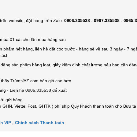
rên website, đặt hàng trên Zalo:
0906.335538 - 0967.335538 - 0965.
ỉ mua 01 cái cho lần mua hàng sau
n phẩm hết hàng, liên hệ đặt cọc trước - hàng sẽ về sau 3 ngày - 7 ngà
khách
e đăng sản phẩm hàng loạt, giấy kiểm định chất lượng nếu bạn cần đă
n thấy TrùmsỉAZ.com bán giá cao hơn
àng - Liên hệ 0906.335538 để xuất
mới gửi hàng
 GHN, Viettel Post, GHTK ( phí ship Quý khách thanh toán cho Bưu tá
h VIP
;
Chính sách Thanh toán