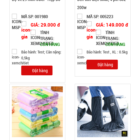
46.000 đ
200w
TÌNH
MÃ SP: 001980
MÃ SP: 005223
GIÁ: 29.000 đ
GIÁ: 149.000 đ
TRẠNG:
TÌNH
TÌNH
CÒN HÀNG
TRẠNG:
TRẠNG:
CÒN HÀNG
CÒN HÀNG
Bảo
hành:
Bảo hành: Test; Cân nặng:
Bảo hành: Test , KL : 0.5kg
Test
0,5kg
Đặt hàng
Đặt
Đặt hàng
hàng
Dây cáp
sạc 100w
báo vol
MÃ
SP:
điện mã