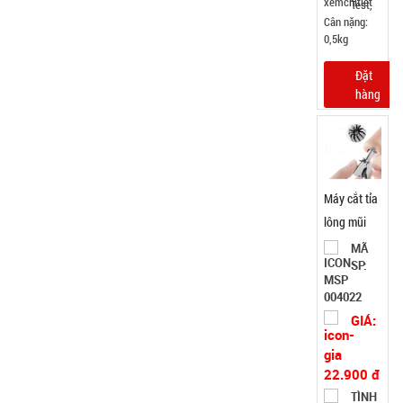
Test,
Cân nặng:
0,5kg
Đặt
hàng
Máy cắt tỉa
lông mũi
bằng thép
MÃ
SP:
không rỉ
004022
GIÁ:
22.900 đ
TÌNH