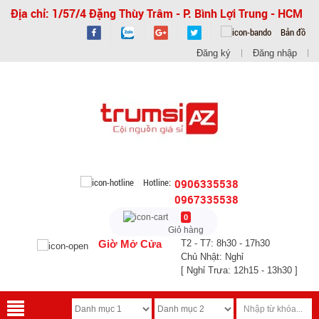
Địa chỉ: 1/57/4 Đặng Thùy Trâm - P. Bình Lợi Trung - HCM
Bản đồ
Đăng ký
Đăng nhập
Hotline:
0906335538
0967335538
0
Giỏ hàng
Giờ Mở Cửa
T2 - T7: 8h30 - 17h30
Chủ Nhật: Nghỉ
[ Nghỉ Trưa: 12h15 - 13h30 ]