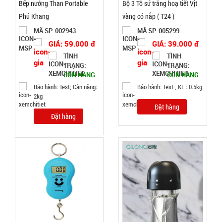
Bếp nướng Than Portable
Bộ 3 Tô sứ trắng hoạ tiết Vịt
Phú Khang
vàng có nắp ( T24 )
Tripod 3
chân ngắn
MÃ SP: 002943
MÃ SP: 005299
mini nhiều
GIÁ: 59.000 đ
GIÁ: 39.000 đ
MÃ
SP:
màu
TÌNH
TÌNH
TRẠNG:
TRẠNG:
001168
CÒN HÀNG
CÒN HÀNG
GIÁ:
Bảo hành: Test; Cân nặng:
Bảo hành: Test , KL : 0.5kg
2kg
Đặt hàng
3.000 đ
Đặt hàng
TÌNH
TRẠNG:
CÒN HÀNG
Bảo
hành:
Test
Đặt