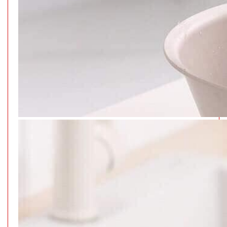
GIÁ:
21.000 đ
TÌNH
TRẠNG:
CÒN HÀNG
Bảo
hành:
Test,
Cân nặng:
1kg
Đặt
hàng