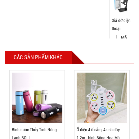
Giá đỡ điện
thoại
Folding F8
MÃ
SP:
VUÔNG (
T200, full
003066
CÁC SẢN PHẨM KHÁC
vat )
GIÁ:
12.000 đ
TÌNH
TRẠNG:
CÒN HÀNG
Bảo
hành:
Bình nước Thủy Tinh Nóng
Ổ điện 4 ổ cắm, 4 usb dây
Test
Lạnh BOLI
1,2m - hình Bông Hoa Mã