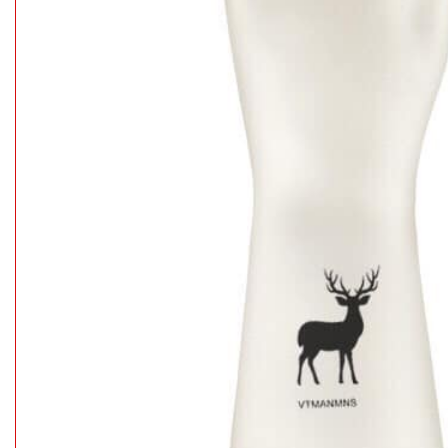
Giá đỡ điện
thoại K61
mini ( T200,
MÃ
SP:
full vat )
004825
GIÁ:
38.000 đ
TÌNH
TRẠNG:
CÒN HÀNG
Bảo
hành:
Test ,