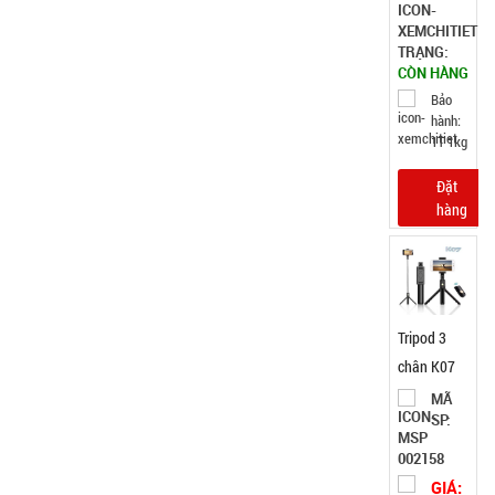
TRẠNG:
CÒN HÀNG
Bảo
hành:
1T 1kg
Đặt
hàng
Tripod 3
chân K07
MÃ
SP:
002158
GIÁ: