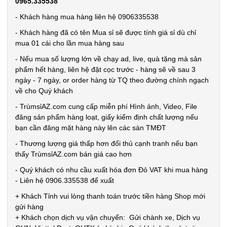
0965.335538
- Khách hàng mua hàng liên hệ 0906335538
- Khách hàng đã có tên Mua sỉ sẽ được tính giá sỉ dù chỉ
mua 01 cái cho lần mua hàng sau
- Nếu mua số lượng lớn về chạy ad, live, quà tặng mà sản
phẩm hết hàng, liên hệ đặt cọc trước - hàng sẽ về sau 3
ngày - 7 ngày, or order hàng từ TQ theo đường chính ngạch
về cho Quý khách
- TrùmsỉAZ.com cung cấp miễn phí Hình ảnh, Video, File
đăng sản phẩm hàng loạt, giấy kiểm định chất lượng nếu
GĂNG TAY CAO SU SIÊU DAI BẤT CHẤP T
bạn cần đăng mặt hàng này lên các sàn TMĐT
- Thương lượng giá thấp hơn đối thủ cạnh tranh nếu bạn
Dày vừa phải, đi rất thật tay ạ
thấy TrùmsỉAZ.com bán giá cao hơn
Có bảo bối này vào bếp thì giải quyết đủ thứ việc, khỏi lo bất cẩn
- Quý khách có nhu cầu xuất hóa đơn Đỏ VAT khi mua hàng
Găng tay cao su chống cắt siêu bền dai
- Liên hệ 0906.335538 để xuất
Có độ bền bỉ vượt trội, các vật sắc nhọn như lưỡi dao, kéo đều kh
+ Khách Tỉnh vui lòng thanh toán trước tiền hàng Shop mới
gửi hàng
Như một làn da thứ 2 của bạn, cho bạn cảm giác linh hoạt, nhanh 
+ Khách chọn dịch vụ vận chuyển: Gửi chành xe, Dịch vụ