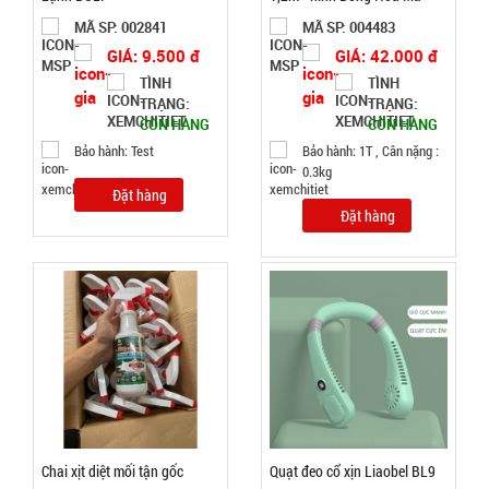
Đặt
NV200A
MÃ SP: 002841
MÃ SP: 004483
hàng
GIÁ: 9.500 đ
GIÁ: 42.000 đ
TÌNH
TÌNH
TRẠNG:
TRẠNG:
CÒN HÀNG
CÒN HÀNG
Bảo hành: Test
Bảo hành: 1T , Cân nặng :
Bộ dao 5
0.3kg
món lưỡi
Đặt hàng
Đặt hàng
đen Buck
MÃ
SP:
Mã T65S
002796
GIÁ:
32.000 đ
TÌNH
TRẠNG:
Chai xịt diệt mối tận gốc
Quạt đeo cổ xịn Liaobel BL9
CÒN HÀNG