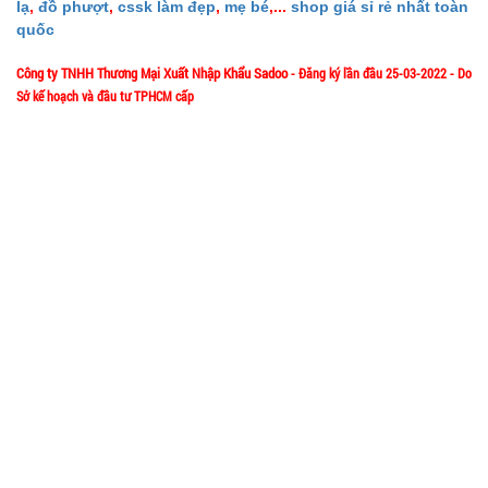
lạ
,
đồ phượt
,
cssk làm đẹp
,
mẹ bé
,...
shop giá sỉ rẻ nhất toàn
hành:
Test
quốc
Đặt
Công ty TNHH Thương Mại Xuất Nhập Khẩu Sadoo
- Đăng ký lần đầu 25-03-2022 - Do
hàng
Sở kế hoạch và đầu tư TPHCM cấp
1/57/4 Đặng Thùy Trâm - P. Bình Lợi Trung - HCM
Địa chỉ:
Hotline: 0906.335538 – 0967.335538- 0911.335538
Email: trumsiaz@gmail.com
Ấm siêu tốc
Thời gian làm việc: T2 - T7: 8h00 - 17h30;
inox 1,8 Lít
[ Nghỉ Trưa: 12h15 - 13h30 ] - C
N: Nghỉ
( T24, full
MÃ
SP:
vat )
SP004162
GIÁ:
GIỚI THIỆU VỀ CÔNG TY
65.000 đ
Giới thiệu về MuabangiasiAZ
TÌNH
Ý nghĩa Slogan MuabangiasiAZ