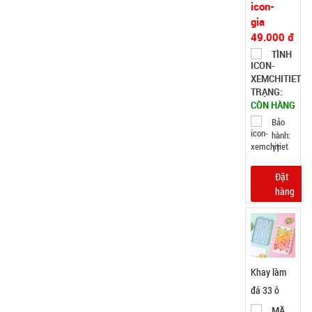
49.000 đ
TÌNH
TRẠNG:
CÒN HÀNG
Bảo
hành:
1T
Đặt
hàng
Khay làm
đá 33 ô
tròn có nắp
MÃ