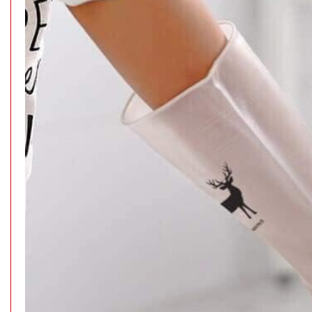
TRẠNG:
CÒN HÀNG
Bảo
hành:
Test,
Cân nặng:
0,3kg
Đặt
hàng
Gậy bẻ tập
cơ tay lò xo
loại 20kg
MÃ
SP:
004446