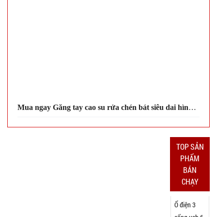
Aroma -
GIÁ:
CAO
52.000 đ
TÌNH
TRẠNG:
CÒN HÀNG
Bảo
Mua ngay Găng tay cao su rửa chén bát siêu dai hình con hươu giá sỉ tại TrumsiAZ.com bạn nhé
hành:
Test
Đặt
TOP SẢN
hàng
PHẨM
BÁN
CHẠY
Ổ điện 3