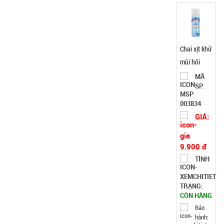
Chai xịt khử
mùi hôi
giày Nhật
MÃ
SP:
Bản công
nghệ Ag+
003834
260ML
GIÁ:
9.900 đ
TÌNH
TRẠNG:
CÒN HÀNG
Bảo
hành: