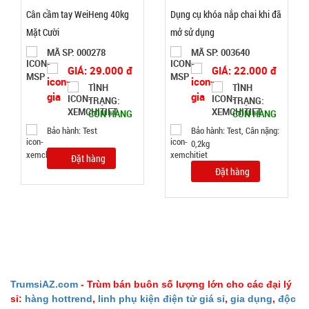
hàng
Cân cầm tay WeiHeng 40kg
Dụng cụ khóa nắp chai khi đã
Mặt Cười
mở sử dụng
MÃ SP: 000278
MÃ SP: 003640
GIÁ: 29.000 đ
GIÁ: 22.000 đ
Băng keo
TÌNH
TÌNH
200 Yard
TRẠNG:
TRẠNG:
CÒN HÀNG
CÒN HÀNG
TRONG (
MÃ
Bảo hành: Test
Bảo hành: Test, Cân nặng:
SP:
Lốc 6 Cái )
0,2kg
000034
Đặt hàng
Đặt hàng
GIÁ:
77.000 đ
TÌNH
TRẠNG:
CÒN HÀNG
TrumsiAZ.com
- Trùm bán buôn số lượng lớn cho các đại lý
sỉ:
hàng hottrend
,
linh phụ kiện điện tử giá sỉ
,
gia dụng
,
độc
Bảo