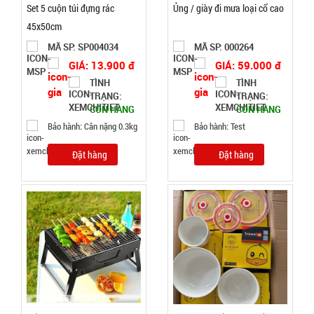
Set 5 cuộn túi đựng rác
Ủng / giày đi mưa loại cổ cao
218 3 đầu (
004737
45x50cm
T500 )
GIÁ:
MÃ SP: SP004034
MÃ SP: 000264
GIÁ: 13.900 đ
GIÁ: 59.000 đ
14.900 đ
TÌNH
TÌNH
TÌNH
TRẠNG:
TRẠNG:
CÒN HÀNG
CÒN HÀNG
Bảo hành: Cân nặng 0.3kg
Bảo hành: Test
TRẠNG:
CÒN HÀNG
Đặt hàng
Đặt hàng
Bảo
hành:
Test ,
Cân nặng :
0.3kg
Đặt
hàng