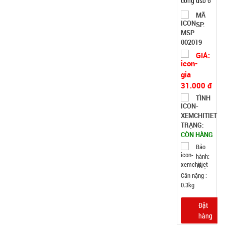
cổng usb 6
lỗ cắm -
MÃ
SP:
Xanh Lá (
T120 )
002019
GIÁ:
31.000 đ
TÌNH
TRẠNG:
CÒN HÀNG
Bảo
hành:
7N ,
Cân nặng :
0.3kg
Đặt
hàng