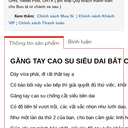
Giúp chị em tránh hóa chất, giữ gìn đôi tay luôn khỏe mạnh, Chốn
GHN, Viettel Post, GHTK ( phí ship Quý khách thanh toán
cho Bưu tá or chành xe sau )
Chất liệu: PVC siêu mềm, siêu miịn- "Nồi đồng cối đá" cực tiết k
Xem thêm:
Chính sách Mua Sỉ
;
Chính sách Khách
Sản phẩm là 01 đôi găng tay.
VIP
;
Chính sách Thanh toán
Bình luận
Thông tin sản phẩm