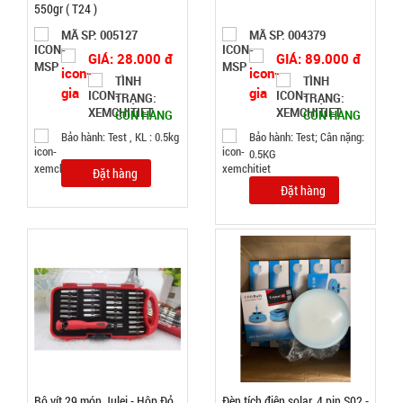
550gr ( T24 )
Bảo
MÃ SP: 005127
MÃ SP: 004379
hành:
Test ,
GIÁ: 28.000 đ
GIÁ: 89.000 đ
Cân nặng :
TÌNH
TÌNH
0.5kg
TRẠNG:
TRẠNG:
CÒN HÀNG
CÒN HÀNG
Đặt
Bảo hành: Test , KL : 0.5kg
Bảo hành: Test; Cân nặng:
hàng
0.5KG
Đặt hàng
Đặt hàng
Nồi hấp 2
tầng inox
Soup
MÃ
SP:
Steamer
003196
GIÁ:
Bộ vít 29 món Julei - Hộp Đỏ
Đèn tích điện solar, 4 pin S02 -