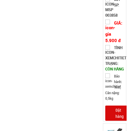
SP:
đậy
003858
GIÁ:
5.900 đ
TÌNH
TRẠNG:
CÒN HÀNG
Bảo
hành:
Test,
Cân nặng:
0,5kg
Đặt
hàng