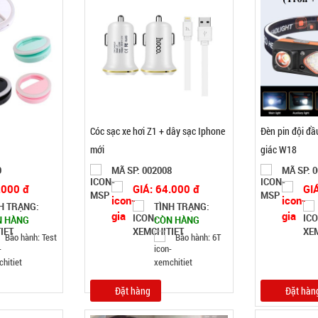
Cóc sạc xe hơi Z1 + dây sạc Iphone
Đèn pin đội đầ
mới
giác W18
9
MÃ SP: 002008
MÃ SP: 
.000 đ
GIÁ: 64.000 đ
GI
H TRẠNG:
TÌNH TRẠNG:
N HÀNG
CÒN HÀNG
Bảo hành: Test
Bảo hành: 6T
Đặt hàng
Đặt hàn