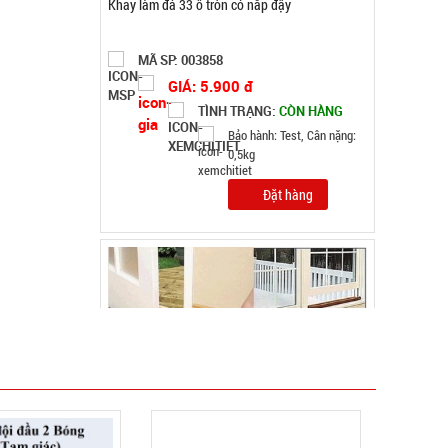
Thanh xốp chặn cửa cách âm thông minh 1M
MÃ SP: 003055
GIÁ: 7.500 đ
TÌNH TRẠNG:
CÒN HÀNG
Bảo hành: Test
Đặt hàng