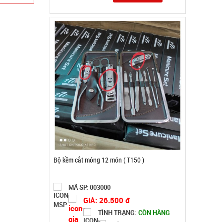
Giá đỡ điện thoại K61 mini ( T200, full vat )
MÃ SP: 004825
GIÁ: 38.000 đ
TÌNH TRẠNG:
CÒN HÀNG
Bảo hành: Test , Cân nặng :