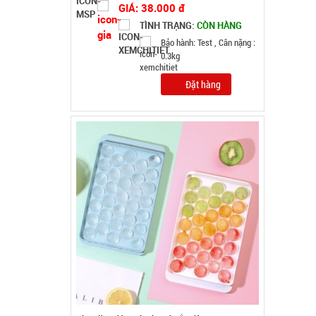
GIÁ: 5.900 đ
TÌNH TRẠNG:
CÒN HÀNG
Bảo hành: Test, Cân nặng:
0,5kg
Đặt hàng