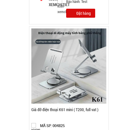
0.3kg
Đặt hàng
Khay làm đá 33 ô tròn có nắp đậy
MÃ SP: 003858