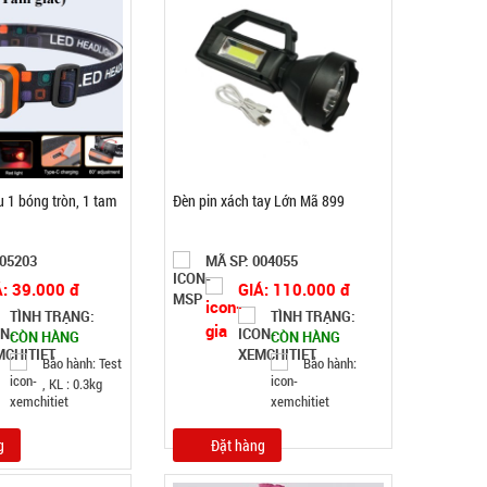
Máy đánh trứng Scarlett
MÃ SP: 002964
GIÁ: 62.000 đ
TÌNH TRẠNG:
CÒN HÀNG
u 1 bóng tròn, 1 tam
Đèn pin xách tay Lớn Mã 899
Bảo hành: 1T, Cân nặng: 1kg
Đặt hàng
005203
MÃ SP: 004055
Á: 39.000 đ
GIÁ: 110.000 đ
TÌNH TRẠNG:
TÌNH TRẠNG:
CÒN HÀNG
CÒN HÀNG
Bảo hành: Test
Bảo hành:
, KL : 0.3kg
g
Đặt hàng