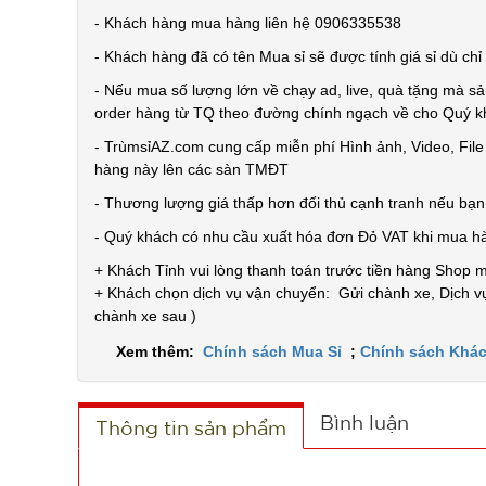
- Khách hàng mua hàng liên hệ 0906335538
- Khách hàng đã có tên Mua sỉ sẽ được tính giá sỉ dù ch
- Nếu mua số lượng lớn về chạy ad, live, quà tặng mà sả
order hàng từ TQ theo đường chính ngạch về cho Quý 
- TrùmsỉAZ.com cung cấp miễn phí Hình ảnh, Video, Fil
hàng này lên các sàn TMĐT
- Thương lượng giá thấp hơn đối thủ cạnh tranh nếu bạ
- Quý khách có nhu cầu xuất hóa đơn Đỏ VAT khi mua h
+ Khách Tỉnh vui lòng thanh toán trước tiền hàng Shop 
+ Khách chọn dịch vụ vận chuyển: Gửi chành xe, Dịch vụ
chành xe sau )
Xem thêm:
Chính sách Mua Sỉ
;
Chính sách Khác
Bình luận
Thông tin sản phẩm