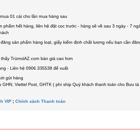
ỉ mua 01 cái cho lần mua hàng sau
n phẩm hết hàng, liên hệ đặt cọc trước - hàng sẽ về sau 3 ngày - 7 ngà
khách
e đăng sản phẩm hàng loạt, giấy kiểm định chất lượng nếu bạn cần đă
n thấy TrùmsỉAZ.com bán giá cao hơn
àng - Liên hệ 0906.335538 để xuất
mới gửi hàng
 GHN, Viettel Post, GHTK ( phí ship Quý khách thanh toán cho Bưu tá
h VIP
;
Chính sách Thanh toán