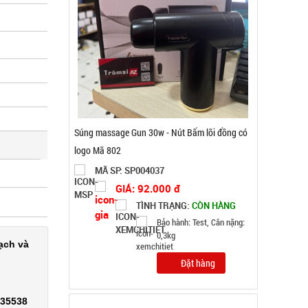
Dụng cụ lò xo Tummy Trimmer
MÃ SP: 000749
GIÁ: 20.000 đ
TÌNH TRẠNG:
CÒN HÀNG
Bảo hành: Test
ạch và
Đặt hàng
335538