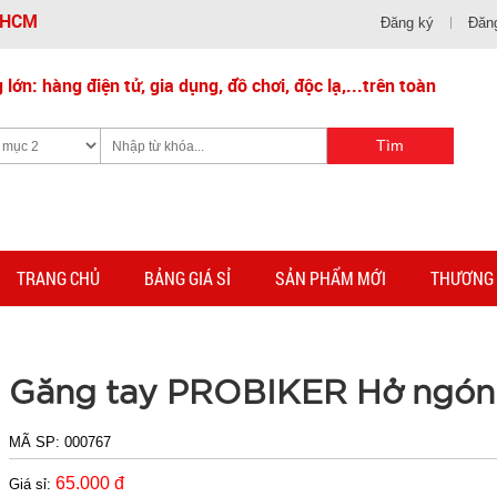
- HCM
Đăng ký
Đăn
lớn: hàng điện tử, gia dụng, đồ chơi, độc lạ,...trên toàn
TRANG CHỦ
BẢNG GIÁ SỈ
SẢN PHẨM MỚI
THƯƠNG 
Găng tay PROBIKER Hở ngón
MÃ SP:
000767
65.000 đ
Giá sỉ: