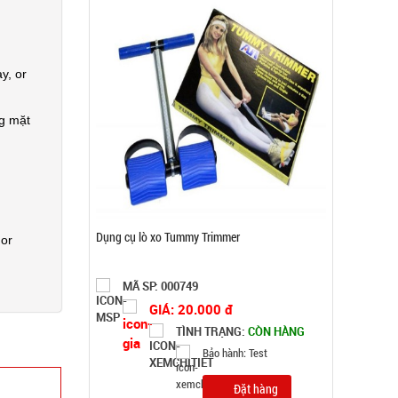
y, or
ng mặt
Bộ kềm cắt móng 12 món ( T150 )
 or
MÃ SP: 003000
GIÁ: 26.500 đ
TÌNH TRẠNG:
CÒN HÀNG
Bảo hành: Test
Đặt hàng