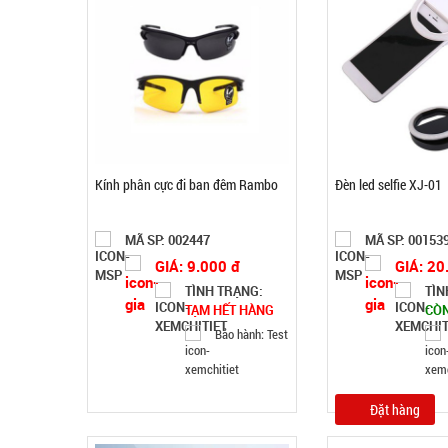
Kính phân cực đi ban đêm Rambo
Đèn led selfie XJ-01
MÃ SP: 002447
MÃ SP: 00153
GIÁ: 9.000 đ
GIÁ: 20
TÌNH TRẠNG:
TÌN
TẠM HẾT HÀNG
CÒ
Bảo hành: Test
Đặt hàng